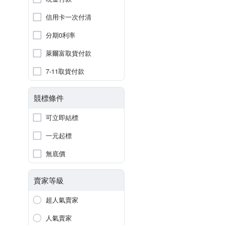
信用卡一次付清
分期0利率
萊爾富取貨付款
7-11取貨付款
競標條件
可立即結標
一元起標
無底價
賣家等級
超人氣賣家
人氣賣家