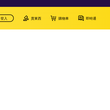
登入
賣東西
購物車
即時通