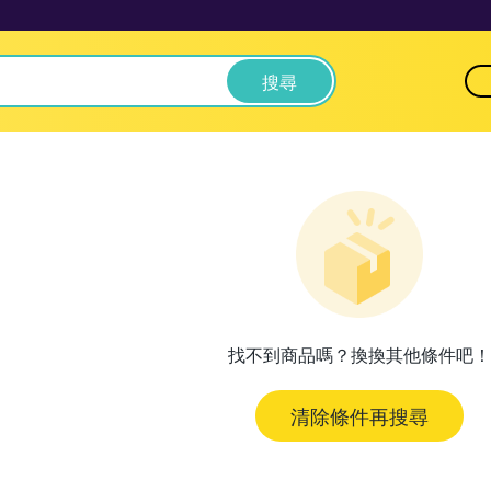
搜尋
找不到商品嗎？換換其他條件吧！
清除條件再搜尋