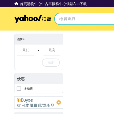
首頁
購物中心
中古車
帳務中心
信箱
App下載
Yahoo拍賣
價格
-
確定
優惠
折扣碼