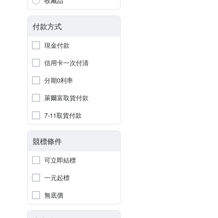
收藏品
付款方式
現金付款
信用卡一次付清
分期0利率
萊爾富取貨付款
7-11取貨付款
競標條件
可立即結標
一元起標
無底價