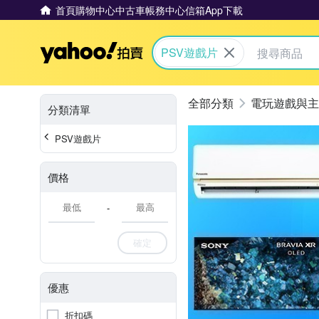
首頁
購物中心
中古車
帳務中心
信箱
App下載
Yahoo拍賣
PSV遊戲片
電玩遊戲與主
分類清單
PSV遊戲片
價格
-
確定
優惠
折扣碼