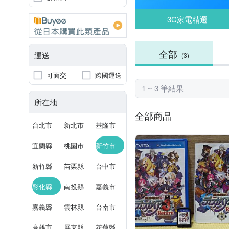
3C家電精選
全部
運送
(3)
可面交
跨國運送
1 ~ 3 筆結果
所在地
全部商品
台北市
新北市
基隆市
宜蘭縣
桃園市
新竹市
新竹縣
苗栗縣
台中市
彰化縣
南投縣
嘉義市
嘉義縣
雲林縣
台南市
高雄市
屏東縣
花蓮縣