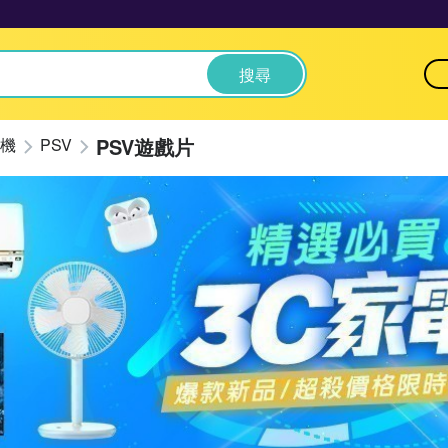
搜尋
PSV遊戲片
機
PSV