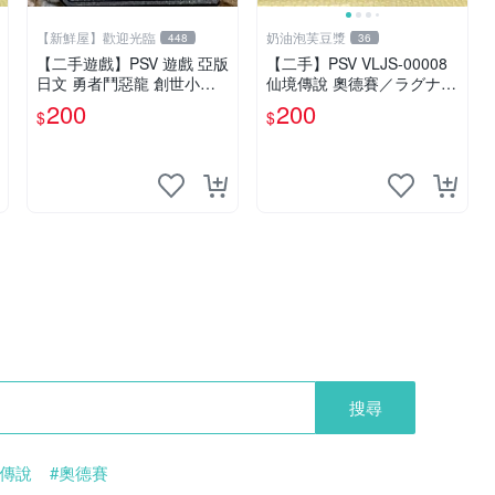
【新鮮屋】歡迎光臨
奶油泡芙豆漿
448
36
【二手遊戲】￼PSV 遊戲 亞版
【二手】PSV VLJS-00008
日文 勇者鬥惡龍 創世小玩
仙境傳說 奧德賽／ラグナロ
家
ク オデッセイ／Ragnarok
200
200
$
$
Odyssey
搜尋
境傳說
#奧德賽