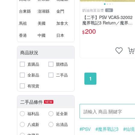
奶油泡芙豆漿
台東縣
澎湖縣
金門
36
【二手】PSV VCAS-32002
魔界戰記3 Return／魔界戦
馬祖
美國
加拿大
記ディスガイア3 Return／
200
$
Disgaea 3 Return
香港
中國
日本
商品狀況
直購品
競標品
全新品
二手品
1
有現貨
二手品條件
NEW
福利品
近全新
八成新
出清品
#PSV
#魔界戰記3
#仙