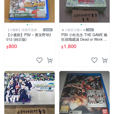
【小蕙館】現貨可直接下
★☆鏡音王國☆★
2308
104
標
【小蕙館】PSV ~ 實況野球2
PSV 小松先生 THE GAME 瘋
012 (純日版)
狂就職建議 Dead or Work 特
裝版 限定版 日版 日文版 阿
800
1,800
$
$
松 松野輕松