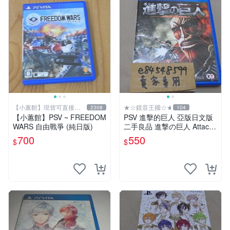
【小蕙館】現貨可直接下
★☆鏡音王國☆★
2308
104
標
【小蕙館】PSV ~ FREEDOM
PSV 進擊的巨人 亞版日文版
WARS 自由戰爭 (純日版)
二手良品 進撃の巨人 Attack
on Titan
700
550
$
$