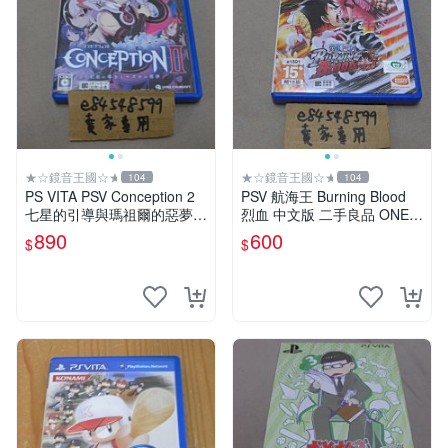
★☆鏡音王國☆★
★☆鏡音王國☆★
104
104
PS VITA PSV Conception 2
PSV 航海王 Burning Blood
七星的引導與瑪祖爾的惡夢
烈血 中文版 二手良品 ONE P
產子救世錄2 日版日文版 純
IECE
890
600
$
$
日版 二手良品