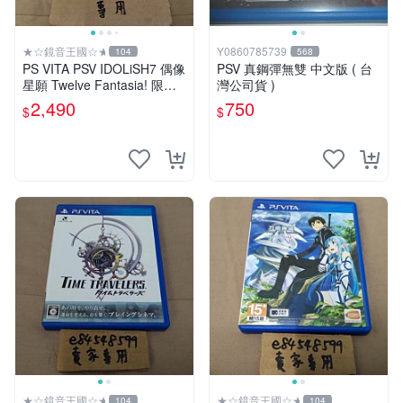
★☆鏡音王國☆★
Y0860785739
104
568
PS VITA PSV IDOLiSH7 偶像
PSV 真鋼彈無雙 中文版 ( 台
星願 Twelve Fantasia! 限定
灣公司貨 )
版 純日版 日文版 特裝版
2,490
750
$
$
★☆鏡音王國☆★
★☆鏡音王國☆★
104
104