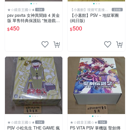
★☆鏡音王國☆★
【小蕙館】現貨可直接下
104
2308
標
psv psvita 女神異聞錄 4 黃金
【小蕙館】PSV ~ 地獄軍團
版 單售特典保護貼 "無遊戲
(純日版)
片" Persona 4 The GOLDEN
450
500
$
$
★☆鏡音王國☆★
★☆鏡音王國☆★
104
104
PSV 小松先生 THE GAME 瘋
PS VITA PSV 掌機版 聖劍傳