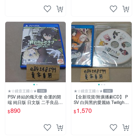
★☆鏡音王國☆★
★☆鏡音王國☆★
104
104
PSV 終結的熾天使 命運的開
【全新現貨/附廣播劇CD】 P
端 純日版 日文版 二手良品
SV 白與黑的愛麗絲 Twilight li
終わりのセラフ 運命の始ま
ne 純日版 日文版 白と黒のア
890
1,570
$
$
り
リス