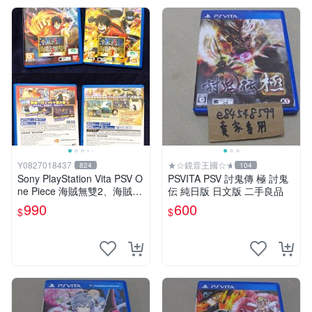
Y0827018437
★☆鏡音王國☆★
824
104
Sony PlayStation Vita PSV O
PSVITA PSV 討鬼傳 極 討鬼
ne Piece 海賊無雙2、海賊無
伝 純日版 日文版 二手良品
雙3 中文版
990
600
$
$