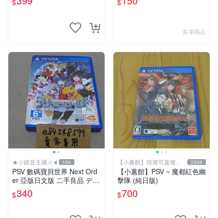
399
150
$
$
多筆商品
★☆鏡音王國☆★
【小蕙館】現貨可直接下
104
2308
標
PSV 數碼寶貝世界 Next Ord
【小蕙館】PSV ~ 魔都紅色幽
er 亞版日文版 二手良品 デジ
擊隊 (純日版)
モンワールド Digimon World
340
700
$
$