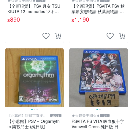
★☆鏡音王國☆★
★☆鏡音王國☆★
104
104
【全新現貨】 PSV 月友 TSU
【全新現貨】PSVITA PSV 秋
KIUTA 12 memories ツキト
葉原妄想物語 秋葉潮物語 AK
モ 月歌 純日版 日文版
IBA’S BEAT 純日版 日文版
890
1,190
$
$
【小蕙館】現貨可直接下
★☆鏡音王國☆★
2308
104
標
【小蕙館】PSV ~ Orgarhyth
PSVITA PS VITA 吸血狼十字
m 樂戰鬥士 (純日版)
Vamwolf Cross 純日版 日文
版 二手良品