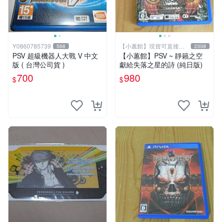
Y0860785739
【小蕙館】現貨可直接下
568
2308
標
PSV 超級機器人大戰 V 中文
【小蕙館】PSV ~ 靜籟之空
版 ( 台灣公司貨 )
獻給失落之星的詩 (純日版)
700
980
$
$