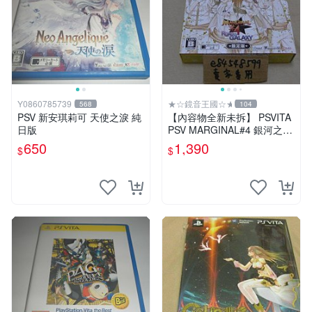
Y0860785739
★☆鏡音王國☆★
568
104
PSV 新安琪莉可 天使之淚 純
【內容物全新未拆】 PSVITA
日版
PSV MARGINAL#4 銀河之路
限定版 日版日文版 純日版
650
1,390
$
$