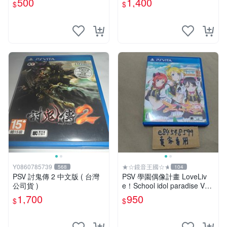
500
1,400
$
$
Y0860785739
★☆鏡音王國☆★
568
104
PSV 討鬼傳 2 中文版 ( 台灣
PSV 學園偶像計畫 LoveLiv
公司貨 )
e！School idol paradise Vol.
2 BiBi 純日版 二手良品
1,700
950
$
$