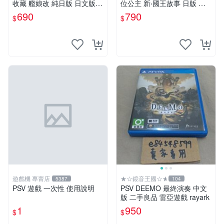
收藏 艦娘改 純日版 日文版
位公主 新‧國王故事 日版 日
二手良品 艦これ
文版 純日版 七位公主
690
790
$
$
遊戲機 專賣店
★☆鏡音王國☆★
5387
104
PSV 遊戲 一次性 使用說明
PSV DEEMO 最終演奏 中文
版 二手良品 雷亞遊戲 rayark
1
950
$
$