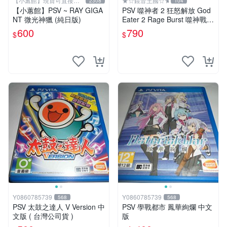
【小蕙館】現貨可直接下
★☆鏡音王國☆★
2308
104
標
【小蕙館】PSV ~ RAY GIGA
PSV 噬神者 2 狂怒解放 God
NT 微光神獵 (純日版)
Eater 2 Rage Burst 噬神戰士
2 純日版 二手良品
600
790
$
$
Y0860785739
Y0860785739
568
568
PSV 太鼓之達人 V Version 中
PSV 學戰都市 鳳華絢爛 中文
文版 ( 台灣公司貨 )
版