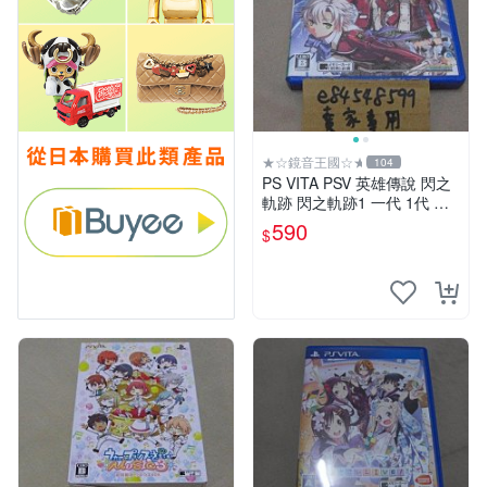
★☆鏡音王國☆★
104
PS VITA PSV 英雄傳說 閃之
軌跡 閃之軌跡1 一代 1代 純
日版 日文版 二手 FALCOM
590
$
閃の軌跡 閃軌