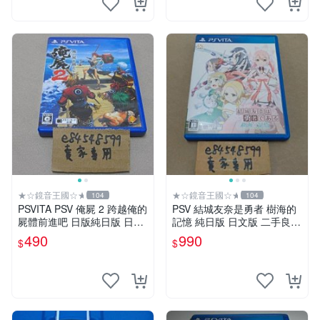
★☆鏡音王國☆★
★☆鏡音王國☆★
104
104
PSVITA PSV 俺屍 2 跨越俺的
PSV 結城友奈是勇者 樹海的
屍體前進吧 日版純日版 日文
記憶 純日版 日文版 二手良品
版 二手良品 PS VITA
結城友奈は勇者である 樹海
490
990
$
$
の記憶