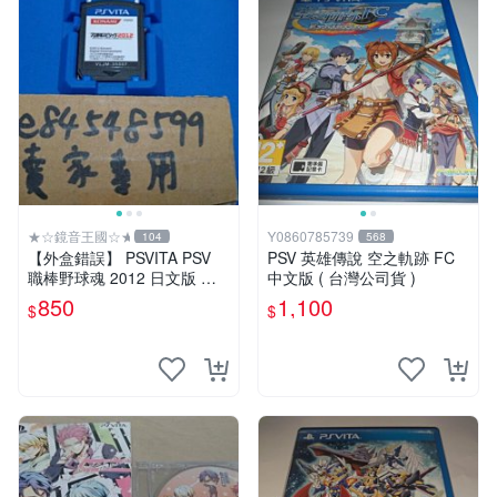
★☆鏡音王國☆★
Y0860785739
104
568
【外盒錯誤】 PSVITA PSV
PSV 英雄傳說 空之軌跡 FC
職棒野球魂 2012 日文版 二
中文版 ( 台灣公司貨 )
手良品 野球魂 プロ野球スピ
850
1,100
$
$
リッツ