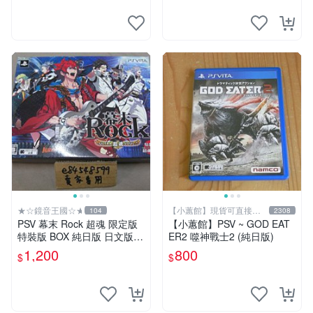
★☆鏡音王國☆★
【小蕙館】現貨可直接下
104
2308
標
PSV 幕末 Rock 超魂 限定版
【小蕙館】PSV ~ GOD EAT
特裝版 BOX 純日版 日文版
ER2 噬神戰士2 (純日版)
二手良品
1,200
800
$
$