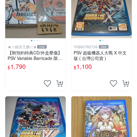
★☆鏡音王國☆★
Y0860785739
104
568
【附預約特典CD/外盒壓傷】
PSV 超級機器人大戰 X 中文
PSV Variable Barricade 限定
版 ( 台灣公司貨 )
版 純日版 百密一疏少女心 /
1,790
1,100
$
$
岡本信彥