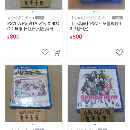
★☆鏡音王國☆★
【小蕙館】現貨可直接下
104
2308
標
PSVITA PS VITA 迷宮 X BLO
【小蕙館】PSV ~ 英靈殿騎士
OD 無限 日版日文版 純日版
3 (純日版)
二手良品
800
800
$
$