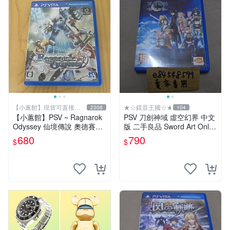
【小蕙館】現貨可直接下
★☆鏡音王國☆★
2308
104
標
【小蕙館】PSV ~ Ragnarok
PSV 刀劍神域 虛空幻界 中文
Odyssey 仙境傳說 奧德賽
版 二手良品 Sword Art Onlin
(純日版)
e -Hollow・Realization-
680
790
$
$