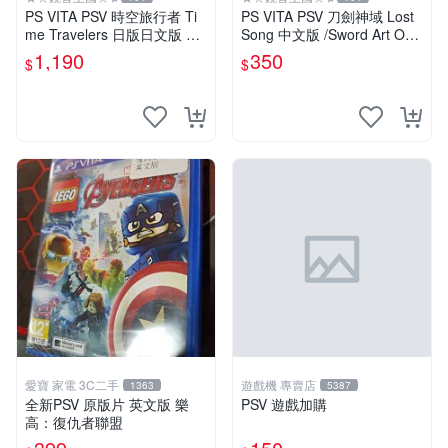
PS VITA PSV 時空旅行者 Ti
PS VITA PSV 刀劍神域 Lost
me Travelers 日版日文版 純
Song 中文版 /Sword Art Onli
日版 二手良品 タイムトラベ
ne SAO
1,190
350
$
$
ラーズ
愛寶 家電 3C二手
遊戲機 專賣店
1363
5387
全新PSV 原版片 英文版 樂
PSV 遊戲加購
高：復仇者聯盟