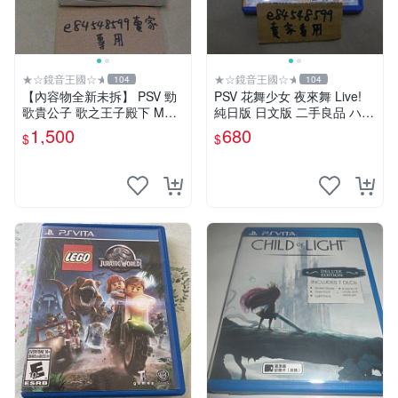
★☆鏡音王國☆★
★☆鏡音王國☆★
104
104
【內容物全新未拆】 PSV 勁
PSV 花舞少女 夜來舞 Live!
歌貴公子 歌之王子殿下 MUS
純日版 日文版 二手良品 ハナ
IC 3 歌王子 限定版 初回限定
ヤマタ よさこいLIVE！
1,500
680
$
$
BOX 日版日文版 純日版