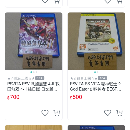
★☆鏡音王國☆★
★☆鏡音王國☆★
104
104
PSVITA PSV 戰國無雙 4-II 戦
PSVITA PS VITA 噬神戰士 2
国無双 4-II 純日版 日文版 二
God Eater 2 噬神者 BEST版
手良品
亞版日文版 二手良品
700
500
$
$