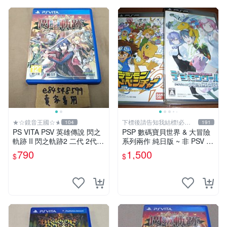
★☆鏡音王國☆★
下標後請告知我結標!必看
104
191
關於我
PS VITA PSV 英雄傳說 閃之
PSP 數碼寶貝世界 & 大冒險
軌跡 II 閃之軌跡2 二代 2代
系列兩作 純日版 ~ 非 PSV P
亞版 中文版 FALCOM 閃軌
S_VITA PS4 中文 新秩序 網
790
1,500
$
$
路偵探