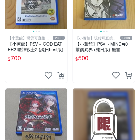
【小蕙館】現貨可直接下
【小蕙館】現貨可直接下
2308
2308
標
標
【小蕙館】PSV ~ GOD EAT
【小蕙館】PSV ~ MIND≒0
ER2 噬神戰士2 (純日best版)
靈偶異界 (純日版) 無書
700
500
$
$