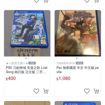
★☆鏡音王國☆★
Y0643941914
104
413
PSV 刀劍神域 失落之歌 Lost
Psv 無夜國度 中文 中文版 ps
Song 純日版 日文版 二手良
vita
品
400
1,080
$
$