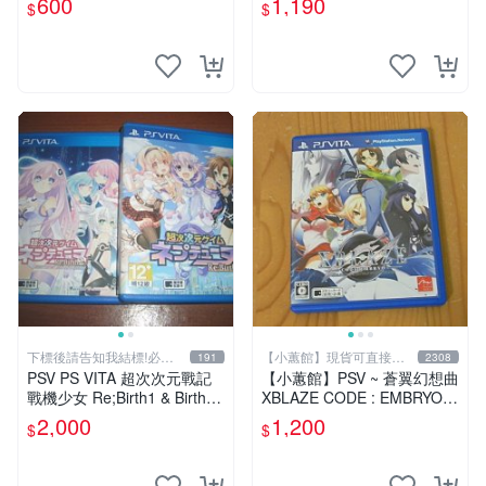
600
1,190
$
$
下標後請告知我結標!必看
【小蕙館】現貨可直接下
191
2308
關於我
標
PSV PS VITA 超次次元戰記
【小蕙館】PSV ~ 蒼翼幻想曲
戰機少女 Re;Birth1 & Birth2
XBLAZE CODE : EMBRYO
& 鋼彈破壞者2 鋼彈創壞者2
(純日版)
2,000
1,200
$
$