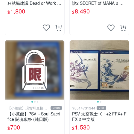
狂就職建議 Dead or Work 特
說2 SECRET of MANA 2 瑪
裝版 限定版 日版 日文版 阿
娜傳奇 純日版 限定版 收藏家
1,800
8,490
$
$
松 十四松
版 典藏版
【小蕙館】現貨可直接下
Y8514731344
2308
778
標
【小蕙館】PSV ~ Soul Sacri
PSV 太空戰士10 1+2 FFX+ F
fice 闇魂獻祭 (純日版)
FX-2 中文版
700
1,530
$
$