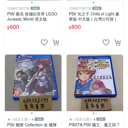
Y0860785739
Y0860785739
568
568
PSV 樂高 侏儸紀世界 LEGO
PSV 光之子 Child of Light 豪
Jurassic World 英文版
華版 中文版 ( 台灣公司貨 )
600
600
$
$
★☆鏡音王國☆★
★☆鏡音王國☆★
104
104
PSV 艦隊 Collection 改 艦隊
PSVITA PSV 國王、魔王與 7