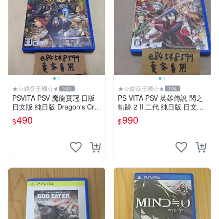
★☆鏡音王國☆★
★☆鏡音王國☆★
104
104
PSVITA PSV 魔龍寶冠 日版
PS VITA PSV 英雄傳說 閃之
日文版 純日版 Dragon's Cro
軌跡 2 II 二代 純日版 日文版
wn 香草社 Atlus
二手良品 FALCOM 閃の軌跡
490
990
$
$
閃軌2