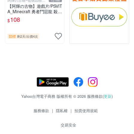
阿輝の古物~低價競標五
12166
六日結標
【阿輝の古物】遊戲片/PSVIT
A_Minecraft 勇者鬥惡龍 殺戮
地帶 英雄傳說 槍彈辯駁 一批
108
$
合售_刮痕污漬_1元起標無底
價_#F30
競標
剩2天
/
出價4次
Yahoo台灣電子商務 版權所有 © 2026 服務條款(
更新
)
服務條款
|
隱私權
|
拍賣使用規範
交易安全