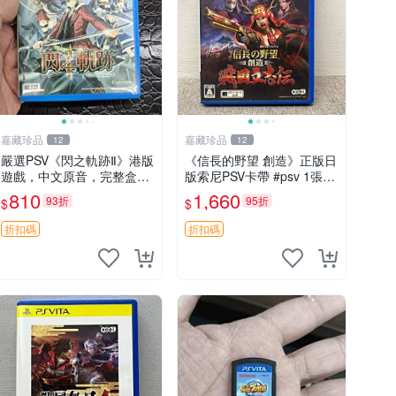
嘉藏珍品
嘉藏珍品
12
12
嚴選PSV《閃之軌跡Ⅱ》港版
《信長的野望 創造》正版日
遊戲，中文原音，完整盒
版索尼PSV卡帶 #psv 1張，
説，實拍展示成色佳 閃之軌
同時購第二張起可減張， 成
810
1,660
93折
95折
$
$
跡Ⅱ PSV 港版 中文
色如圖，原相機拍攝，一卡
一拍，因相機，光線環境等
折扣碼
折扣碼
因素，成色可能與