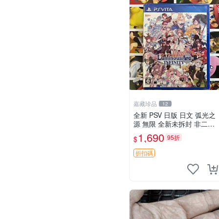
嘉藏珍品
12
全新 PSV 日版 日文 弧光之
源 無限 全新未拆封 非二手
封裝
1,690
95折
$
折扣碼