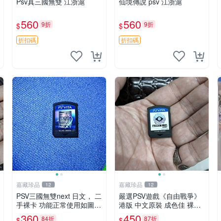
Psv真三國無雙 江浙滬
仙境傳說 psv 江浙滬
560
560
9折
9折
$
$
折扣碼
折扣碼
嘉藏珍品
嘉藏珍品
12
12
PSV三國無雙next 日文， 二
嚴選PSV遊戲《自由戰爭》
手裸卡 功能正常使用如圖所
港版 中文原裝 成色佳 裸卡
示 需要的朋友
自由戰爭 PSV 港版 中文
360
450
84折
87折
$
$