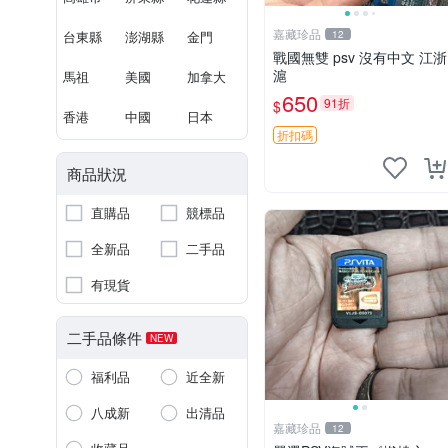
嘉藏珍品
台東縣
澎湖縣
金門
12
戰國無雙 psv 沒有中文 江浙
滬
馬祖
美國
加拿大
650
91折
$
香港
中國
日本
折扣碼
商品狀況
直購品
競標品
全新品
二手品
有現貨
二手品條件
NEW
福利品
近全新
八成新
出清品
嘉藏珍品
12