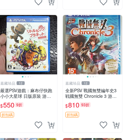
嘉藏珍品
嘉藏珍品
12
12
嚴選PSV遊戲：麻布仔快跑
全新PSV 戰國無雙編年史3
小小大星球 日版原裝 游玩
戦國無雙 Chronicle 3 游戲
成色佳 小小大星球 psv 麻布
卡帶 日文 【原裝正版 實體
550
810
9折
93折
$
$
仔快跑 測試無誤
游戲卡帶】 【港版日文】
【全新未開封，拆封後不支
折扣碼
折扣碼
持退