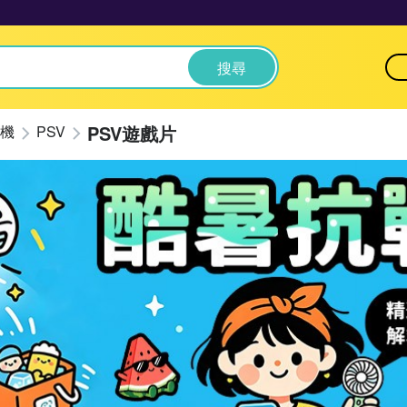
搜尋
PSV遊戲片
機
PSV