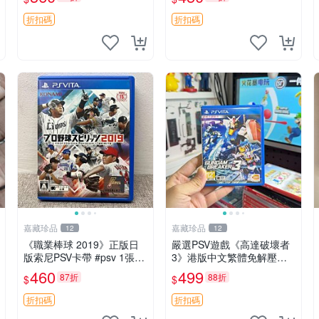
折扣碼
折扣碼
嘉藏珍品
嘉藏珍品
12
12
《職業棒球 2019》正版日
嚴選PSV遊戲《高達破壞者
版索尼PSV卡帶 #psv 1張，
3》港版中文繁體免解壓全D
同時購第二張起可減張， 成
ownload 高達 破壞者3 PS V
460
499
87折
88折
$
$
色如圖，原相機拍攝，一卡
ita
一拍，因相機，光線環境等
折扣碼
折扣碼
因素，成色可能