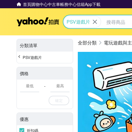
首頁
購物中心
中古車
帳務中心
信箱
App下載
Yahoo拍賣
PSV遊戲片
電玩遊戲與主
分類清單
PSV遊戲片
價格
-
確定
優惠
折扣碼