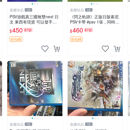
嘉藏珍品
嘉藏珍品
12
12
PSV游戲真三國無雙next 日
《閃之軌跡》正版日版索尼
文 東西有現貨 可以發手物
PSV卡帶 #psv 1張，同時購
品 無質量問題售不退不換
第二張起可減張， 成色如
450
460
87折
87折
$
$
圖，原相機拍攝，一卡一
拍，因相機，光線環境等因
折扣碼
折扣碼
素，成色可能與實物略微
嘉藏珍品
嘉藏珍品
12
12