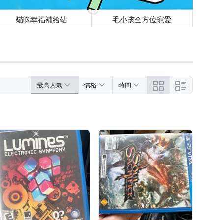
貓咪幸福補給站
毛小孩全方位寵愛
最高人氣
價格
時間