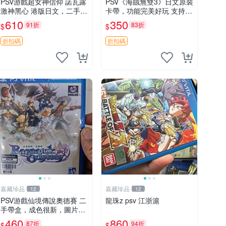
PSV游戲超女神信仰 諾瓦露
PSV《海賊無雙3》日文原裝
激神黑心 港版日文，二手箱
卡帶，功能完美好玩 支持P
說全，幾乎全新 現貨，可，
SV主機 海賊戰記 PSV遊戲
610
350
91折
83折
$
$
發貨
卡帶
折扣碼
折扣碼
嘉藏珍品
嘉藏珍品
12
12
PSV游戲仙境傳說奧德賽 二
龍珠z psv 江浙滬
手帶盒，成色很新，圖片實
拍 現貨，可發，僅此一張
460
860
87折
94折
$
$