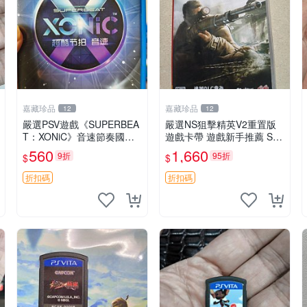
嘉藏珍品
嘉藏珍品
12
12
嚴選PSV遊戲《SUPERBEA
嚴選NS狙擊精英V2重置版
T：XONiC》音速節奏國行
遊戲卡帶 遊戲新手推薦 Swit
版 音速 游戲 節奏機
ch專用 狙擊精英 V2 任天堂
560
1,660
9折
95折
$
$
游戲卡帶
折扣碼
折扣碼