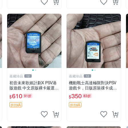
嘉藏珍品
嘉藏珍品
12
12
初音未來歌姬計劃X PSV港
機動戰士高達極限對決PSV
版遊戲 中文原版裸卡嚴選
遊戲卡，日版原裝祼卡成色
初音未來 畫集 游戲 限量版
佳 機動戰士高達極限對決 P
610
350
91折
83折
$
$
SV 日版 裸卡 成品
折扣碼
折扣碼