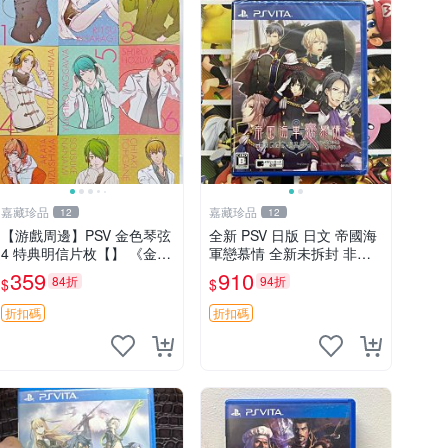
嘉藏珍品
嘉藏珍品
12
12
【游戲周邊】PSV 金色琴弦
全新 PSV 日版 日文 帝國海
4 特典明信片枚【】 《金色
軍戀慕情 全新未拆封 非二
琴弦4》作為女性向戀愛模
手封裝
359
910
84折
94折
$
$
擬游戲，其特典內容設計延
續了系列傳統，尤其以首批
折扣碼
折扣碼
限定版附贈的12張角色