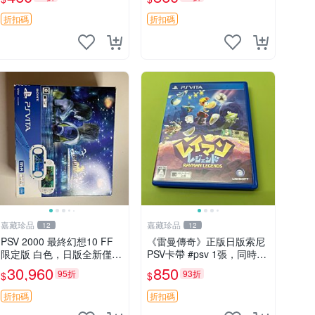
折扣碼
折扣碼
嘉藏珍品
嘉藏珍品
12
12
PSV 2000 最終幻想10 FF
《雷曼傳奇》正版日版索尼
限定版 白色，日版全新僅拆
PSV卡帶 #psv 1張，同時購
封未激活，游戲未拆封，原
第二張起可減張， 成色如
30,960
850
95折
93折
$
$
裝游戲卡帶，配件齊全：說
圖，原相機拍攝，一卡一
明書，保修卡，USB數據
拍，因相機，光線環境等因
折扣碼
折扣碼
線，充電器都在
素，成色可能與實物略微