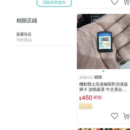
清除所有條件
相關店鋪
嘉藏珍品
70件商品
嘉藏珍品
12
機動戰士高達極限對決港版
裸卡 游戲嚴選 中文適合收
藏 機動戰士 高達對決 游戲
450
87折
$
機
折扣碼