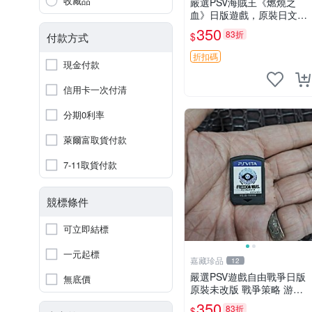
收藏品
嚴選PSV海賊王《燃燒之
血》日版遊戲，原裝日文免
卡直玩 海賊王 PSV 測試版
350
83折
$
付款方式
游戲
折扣碼
現金付款
信用卡一次付清
分期0利率
萊爾富取貨付款
7-11取貨付款
競標條件
可立即結標
一元起標
嘉藏珍品
12
嚴選PSV遊戲自由戰爭日版
無底價
原裝未改版 戰爭策略 游戲
機 遊玩好物
350
83折
$