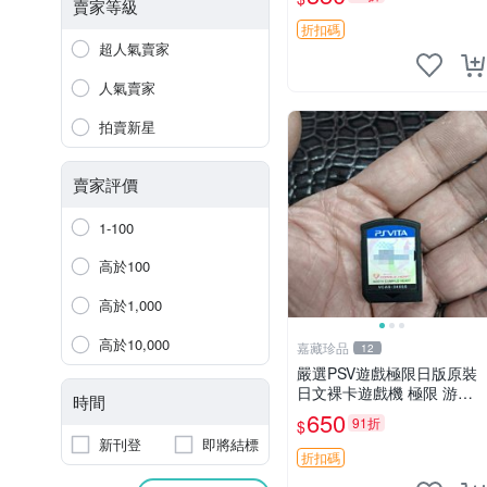
賣家等級
折扣碼
超人氣賣家
人氣賣家
拍賣新星
賣家評價
1-100
高於100
高於1,000
高於10,000
嘉藏珍品
12
嚴選PSV遊戲極限日版原裝
日文裸卡遊戲機 極限 游戲
時間
機 PSV
650
91折
$
新刊登
即將結標
折扣碼