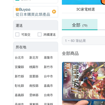
3C家電精選
全部
運送
(70)
可面交
跨國運送
1 ~ 60 筆結果
所在地
全部商品
台北市
新北市
基隆市
宜蘭縣
桃園市
新竹市
新竹縣
苗栗縣
台中市
彰化縣
南投縣
嘉義市
嘉義縣
雲林縣
台南市
高雄市
屏東縣
花蓮縣