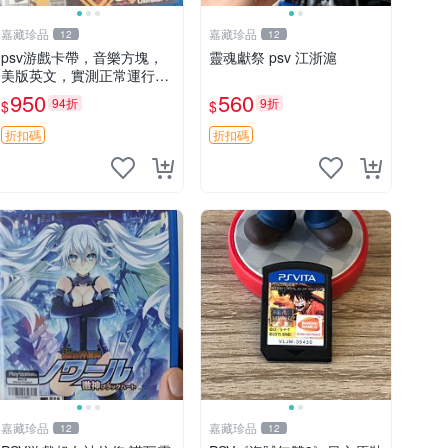
嘉藏珍品
嘉藏珍品
12
12
psv游戲卡帶，音樂方塊，
靈魂獻祭 psv 江浙滬
美版英文，實測正常運行，
成色見圖，圖里的就是你收
950
560
94折
9折
$
$
到的貨，確認好成色再拍，
售不退， 拍前必讀，拍下即
折扣碼
折扣碼
視為已知曉以下內容， 1，
嘉藏珍品
嘉藏珍品
12
12