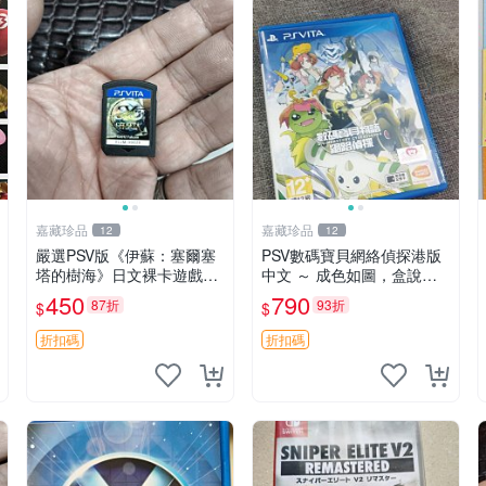
嘉藏珍品
嘉藏珍品
12
12
嚴選PSV版《伊蘇：塞爾塞
PSV數碼寶貝網絡偵探港版
塔的樹海》日文裸卡遊戲，
中文 ～ 成色如圖，盒說全
樹海探險等你來挑戰 樹海
東西有現貨 可以發
450
790
87折
93折
$
$
伊蘇 游戲
折扣碼
折扣碼