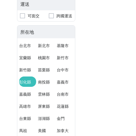
運送
可面交
跨國運送
所在地
台北市
新北市
基隆市
宜蘭縣
桃園市
新竹市
新竹縣
苗栗縣
台中市
彰化縣
南投縣
嘉義市
嘉義縣
雲林縣
台南市
高雄市
屏東縣
花蓮縣
台東縣
澎湖縣
金門
馬祖
美國
加拿大