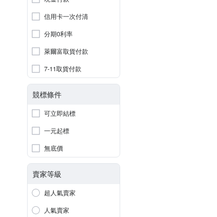
信用卡一次付清
分期0利率
萊爾富取貨付款
7-11取貨付款
競標條件
可立即結標
一元起標
無底價
賣家等級
超人氣賣家
人氣賣家