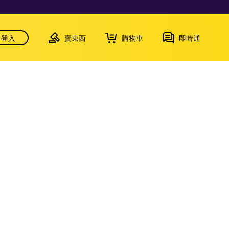
登入
賣東西
購物車
即時通