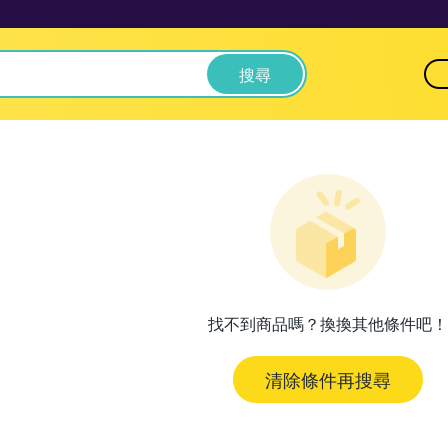
搜尋
找不到商品嗎？換換其他條件吧！
清除條件再搜尋