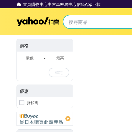
首頁
購物中心
中古車
帳務中心
信箱
App下載
Yahoo拍賣
價格
-
確定
優惠
折扣碼