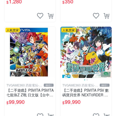
1,280
350
$
$
人氣賣家
人氣賣家
TVGAME360 恐龍電玩-台
TVGAME360 恐龍電玩-台
8651
8651
中店
中店
【二手遊戲】PSVITA PSVITA
【二手遊戲】PSVITA PSV 數
七龍珠Z Z戰 日文版【台中恐
碼寶貝世界 NEXT0RDER DI
龍電玩】
GIMONWORLD 中文版【台
99,990
99,990
$
$
中恐龍電玩】