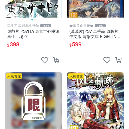
再生工場 精品生活館
❤️瓜瓜皮電玩❤️
1566
2402
遊戲片 PSVITA 東京世外桃源
{瓜瓜皮}PSV 二手品 原版片
再生工場 01
中文版 電擊文庫 FIGHTING
CLIMAX(遊戲都有回收)
398
599
$
$
人氣賣家
人氣賣家