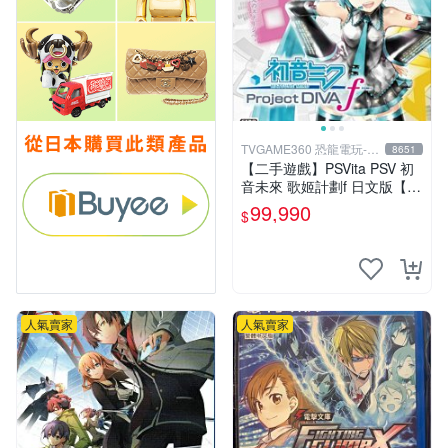
TVGAME360 恐龍電玩-台
8651
中店
【二手遊戲】PSVita PSV 初
音未來 歌姬計劃f 日文版【台
中恐龍電玩】
99,990
$
人氣賣家
人氣賣家