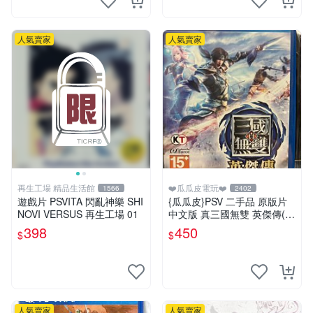
人氣賣家
人氣賣家
再生工場 精品生活館
❤️瓜瓜皮電玩❤️
1566
2402
遊戲片 PSVITA 閃亂神樂 SHI
{瓜瓜皮}PSV 二手品 原版片
NOVI VERSUS 再生工場 01
中文版 真三國無雙 英傑傳(遊
戲都有回收)
398
450
$
$
人氣賣家
人氣賣家