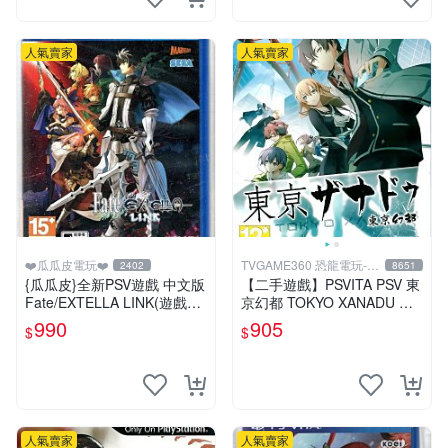
人氣賣家
人氣賣家
❤️瓜瓜皮電玩❤️
TVGAME360 恐龍電玩-台
2402
8651
中店
{瓜瓜皮}全新PSV遊戲 中文版
【二手遊戲】PSVITA PSV 東
Fate/EXTELLA LINK(遊戲都
京幻都 TOKYO XANADU 中
有回收)
文版
990
905
$
$
人氣賣家
人氣賣家