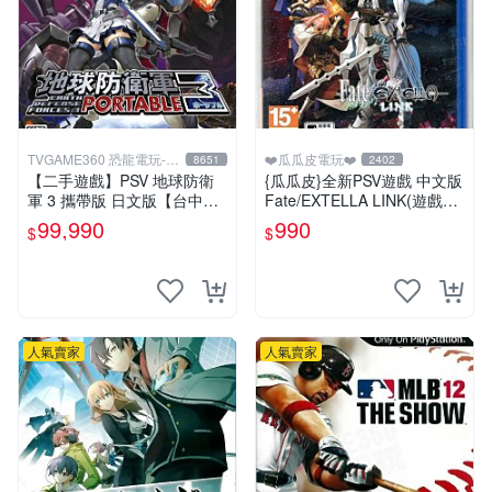
TVGAME360 恐龍電玩-台
❤️瓜瓜皮電玩❤️
8651
2402
中店
【二手遊戲】PSV 地球防衛
{瓜瓜皮}全新PSV遊戲 中文版
軍 3 攜帶版 日文版【台中恐
Fate/EXTELLA LINK(遊戲都
龍電玩】
有回收)
99,990
990
$
$
人氣賣家
人氣賣家