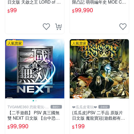
日文版 天啟之王 LORD of AP
限凸記 萌萌編年史 MOE CH
OCALYPSE(遊戲都有回收)
RONICLE 中文版【台中恐龍
99
99,990
$
$
電玩】
人氣賣家
人氣賣家
TVGAME360 恐龍電玩-台
❤️瓜瓜皮電玩❤️
8651
2402
中店
【二手遊戲】 PSV 真三國無
{瓜瓜皮}PSV 二手品 原版片
雙 NEXT 日文版 【台中恐龍
日文版 魔龍寶冠(遊戲都有回
電玩】
收)
99,990
199
$
$