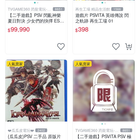
TVGAME360 恐龍電玩-台
再生工場 精品生活館
8651
1566
中店
【二手遊戲】PSV 閃亂神樂
遊戲片 PSVITA 英雄傳說 閃
夏日對決 少女們的抉擇 ESTI
之軌跡 再生工場 01
VAL VERSUS 中文版【台中
99,990
398
$
$
恐龍電玩】
人氣賣家
人氣賣家
❤️瓜瓜皮電玩❤️
TVGAME360 恐龍電玩-台
2402
8651
中店
{瓜瓜皮}PSV 二手品 原版片
【二手遊戲】PSVITA PSV 極