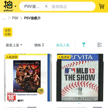
PSV遊戲
登
片
PSV
PSV遊戲片
全部
分類
最新上架
價格
最高人氣
人氣賣家
人氣賣家