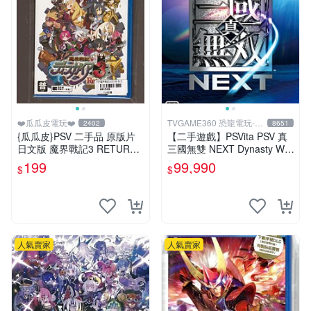
❤️瓜瓜皮電玩❤️
TVGAME360 恐龍電玩-台
2402
8651
中店
{瓜瓜皮}PSV 二手品 原版片
【二手遊戲】PSVita PSV 真
日文版 魔界戰記3 RETURN
三國無雙 NEXT Dynasty War
(遊戲都有回收)
riors 中文版【台中恐龍電
199
99,990
$
$
玩】
人氣賣家
人氣賣家