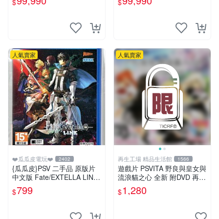
99,990
99,990
$
$
玩】
版 台中恐龍電玩
人氣賣家
人氣賣家
❤️瓜瓜皮電玩❤️
再生工場 精品生活館
2402
1566
{瓜瓜皮}PSV 二手品 原版片
遊戲片 PSVITA 野良與皇女與
中文版 Fate/EXTELLA LINK
流浪貓之心 全新 附DVD 再生
(遊戲都有回收)
工場 01
799
1,280
$
$