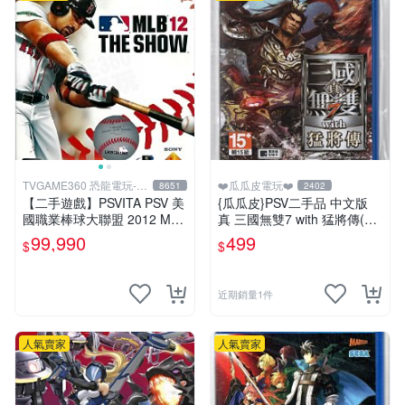
TVGAME360 恐龍電玩-台
❤️瓜瓜皮電玩❤️
8651
2402
中店
【二手遊戲】PSVITA PSV 美
{瓜瓜皮}PSV二手品 中文版
國職業棒球大聯盟 2012 MLB
真 三國無雙7 with 猛將傳(遊
THE SHOW 12 英文版 【台
戲都能回收)
99,990
499
$
$
中恐龍電玩】
近期銷量1件
人氣賣家
人氣賣家