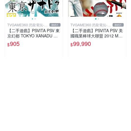
TVGAME360 恐龍電玩-台
TVGAME360 恐龍電玩-台
8651
8651
中店
中店
【二手遊戲】PSVITA PSV 東
【二手遊戲】PSVITA PSV 美
京幻都 TOKYO XANADU 中
國職業棒球大聯盟 2012 MLB
文版
THE SHOW 12 英文版 【台
905
99,990
$
$
中恐龍電玩】
人氣賣家
人氣賣家