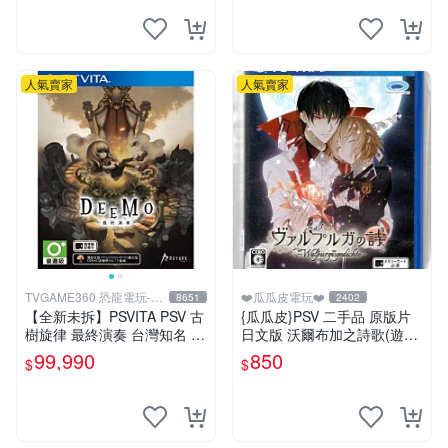
人氣賣家
人氣賣家
TVGAME360 恐龍電玩-台
❤️瓜瓜皮電玩❤️
8651
2402
中店
【全新未拆】PSVITA PSV 古
{瓜瓜皮}PSV 二手品 原版片
樹旋律 最終演奏 台灣知名 音
日文版 沃爾布加之詩歌(遊戲
樂節奏遊戲 DEEMO REBOR
都有回收)
99,990
850
$
$
N 中文版 台中