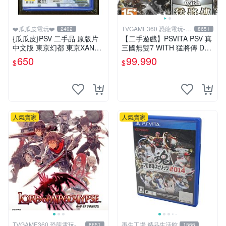
❤️瓜瓜皮電玩❤️
TVGAME360 恐龍電玩-台
2402
8651
中店
{瓜瓜皮}PSV 二手品 原版片
【二手遊戲】PSVITA PSV 真
中文版 東京幻都 東京XANAD
三國無雙7 WITH 猛將傳 DYN
U(遊戲都有回收)
ASTY WARRIORS 8 中文版
650
99,990
$
$
台中
人氣賣家
人氣賣家
TVGAME360 恐龍電玩-台
再生工場 精品生活館
8651
1566