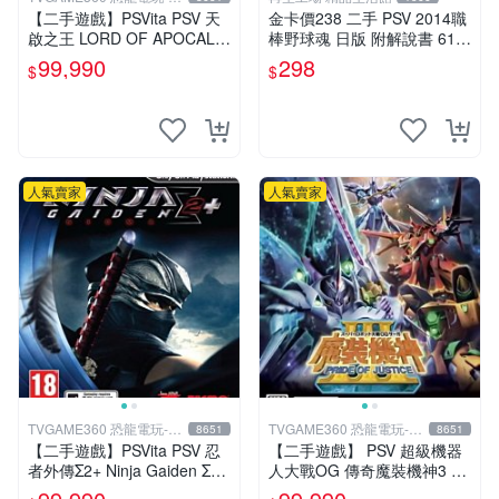
中店
【二手遊戲】PSVita PSV 天
金卡價238 二手 PSV 2014職
啟之王 LORD OF APOCALY
棒野球魂 日版 附解說書 610
PSE 日文版【台中恐龍電
500000182 02
99,990
298
$
$
玩】
人氣賣家
人氣賣家
TVGAME360 恐龍電玩-台
TVGAME360 恐龍電玩-台
8651
8651
中店
中店
【二手遊戲】PSVita PSV 忍
【二手遊戲】 PSV 超級機器
者外傳Σ2+ Ninja Gaiden Σ2
人大戰OG 傳奇魔裝機神3 鋼
PLUS 中文版【台中恐龍電
彈 PRIDE OF JUSTICE 日文