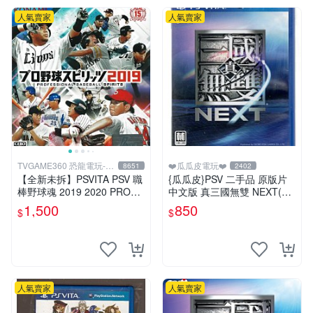
人氣賣家
人氣賣家
TVGAME360 恐龍電玩-台
❤️瓜瓜皮電玩❤️
8651
2402
中店
【全新未拆】PSVITA PSV 職
{瓜瓜皮}PSV 二手品 原版片
棒野球魂 2019 2020 PROFE
中文版 真三國無雙 NEXT(遊
SSIONAL BASRBALL 日文版
戲都有回收)
1,500
850
$
$
人氣賣家
人氣賣家