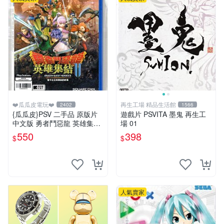
❤️瓜瓜皮電玩❤️
再生工場 精品生活館
2402
1566
{瓜瓜皮}PSV 二手品 原版片
遊戲片 PSVITA 墨鬼 再生工
中文版 勇者鬥惡龍 英雄集結
場 01
2 雙子之王與預言的終焉(遊
550
398
$
$
戲都有回收)
人氣賣家