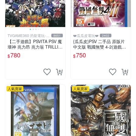
TVGAME360 恐龍電玩-台
❤️瓜瓜皮電玩❤️
8651
2402
中店
【二手遊戲】PSVITA PSV 魔
{瓜瓜皮}PSV 二手品 原版片
壞神 兆力昂 兆力翁 TRILLIO
中文版 戰國無雙 4-2(遊戲都
N GOD OF DESTRUCTION
有回收)
780
750
$
$
中文版
人氣賣家
人氣賣家