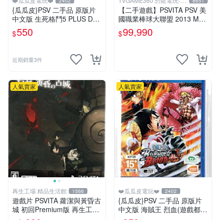
❤️瓜瓜皮電玩❤️
TVGAME360 恐龍電玩-台
2402
8651
中店
{瓜瓜皮}PSV 二手品 原版片
【二手遊戲】PSVITA PSV 美
中文版 生死格鬥5 PLUS Dea
國職業棒球大聯盟 2013 MLB
d or Alive 5(遊戲都有回收)
THE SHOW 13 英文版 裸裝
550
99,990
$
$
台中
近期銷量3件
人氣賣家
人氣賣家
再生工場 精品生活館
❤️瓜瓜皮電玩❤️
1566
2402
遊戲片 PSVITA 蘿潔與黃昏古
{瓜瓜皮}PSV 二手品 原版片
城 初回Premium版 再生工場
中文版 海賊王 烈血(遊戲都有
01
回收)