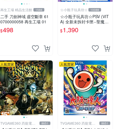
再生工場 精品生活館
☆小瓶子玩具坊☆
1566
10088
二手 刀劍神域 虛空斷章 61
☆小瓶子玩具坊☆PSV (VIT
0700000058 再生工場 01
A) 全新未拆封卡匣--聖魔導
物語 (日版)
498
1,390
$
$
人氣賣家
人氣賣家
TVGAME360 恐龍電玩-
TVGAME360 恐龍電玩-
8651
8651
台中店
台中店