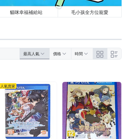
貓咪幸福補給站
毛小孩全方位寵愛
最高人氣
價格
時間
人氣賣家