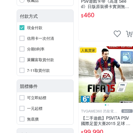
收藏品
PSV遊戲卡帶《高達 See
d》日版原裝裸卡實測無誤
索尼專機獨享嚴選推薦 psv
460
$
付款方式
高達 無誤卡帶
現金付款
信用卡一次付清
分期0利率
人氣賣家
萊爾富取貨付款
7-11取貨付款
競標條件
可立即結標
一元起標
TVGAME360 恐龍電玩-
8651
台中店
【二手遊戲】PSVITA PSV
無底價
國際足盟大賽2015 足球 世
界盃 FIFA 15 英文版【台中
99,990
$