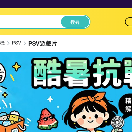
搜尋
PSV遊戲片
機
PSV