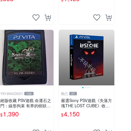
愛ADV遊戲
Y9199433501
觀己
132
27
絕版收藏 PSV遊戲 命運石之
嚴選Sony PSV遊戲《失落方
門：線形拘束 有界的樹狀圖
塊THE LOST CUBE》收藏
日版 VLJM-30061
版，英語原裝未拆封 失落方
1,390
4,150
$
$
塊 THE LOST CUBE PSV
精華版 新作 權杖