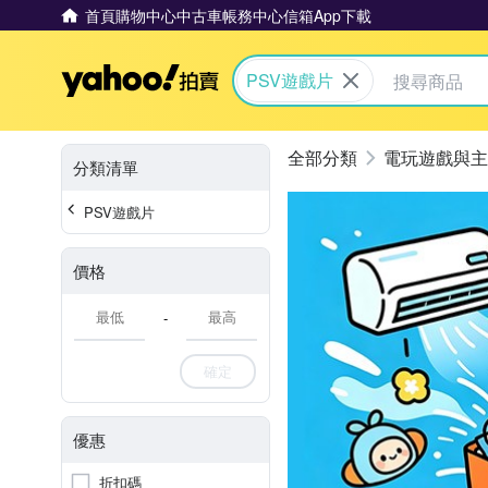
首頁
購物中心
中古車
帳務中心
信箱
App下載
Yahoo拍賣
PSV遊戲片
電玩遊戲與主
分類清單
PSV遊戲片
價格
-
確定
優惠
折扣碼