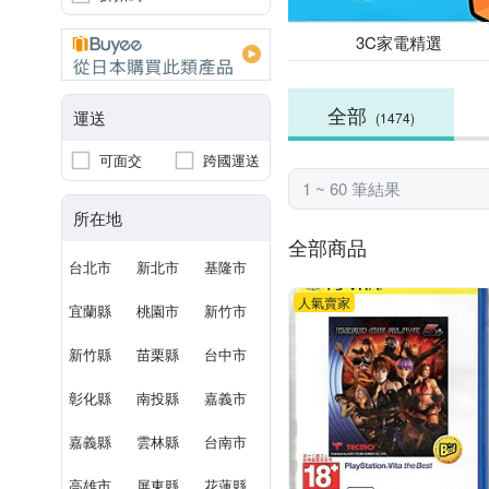
3C家電精選
全部
運送
(1474)
可面交
跨國運送
1 ~ 60 筆結果
所在地
全部商品
台北市
新北市
基隆市
人氣賣家
宜蘭縣
桃園市
新竹市
新竹縣
苗栗縣
台中市
彰化縣
南投縣
嘉義市
嘉義縣
雲林縣
台南市
高雄市
屏東縣
花蓮縣