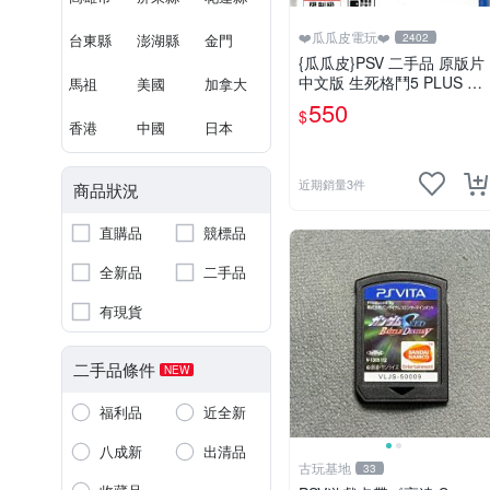
❤️瓜瓜皮電玩❤️
台東縣
澎湖縣
金門
2402
{瓜瓜皮}PSV 二手品 原版片
中文版 生死格鬥5 PLUS De
馬祖
美國
加拿大
ad or Alive 5(遊戲都有回收)
550
$
香港
中國
日本
近期銷量3件
商品狀況
直購品
競標品
全新品
二手品
有現貨
二手品條件
NEW
福利品
近全新
八成新
出清品
古玩基地
33