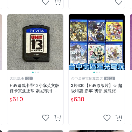
古玩基地
台中星光電玩專賣店
33
6302
PSV遊戲卡帶13小隊英文版
3片630【PSV原版片】☆ 超
裸卡實測正常 索尼專用 游
級特惠 影牢 初音 魔龍寶冠
戲硬體原廠卡帶 13小隊 psv
鍊金工房 ☆中古二手商品
610
630
$
$
卡帶 嚴選
【星光】