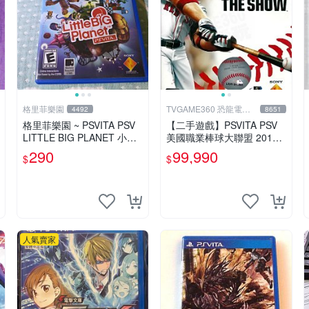
格里菲樂園
TVGAME360 恐龍電玩-
4492
8651
台中店
格里菲樂園 ~ PSVITA PSV
【二手遊戲】PSVITA PSV
LITTLE BIG PLANET 小小
美國職業棒球大聯盟 2012
大星球 美版
MLB THE SHOW 12 英文版
290
99,990
$
$
【台中恐龍電玩】
人氣賣家