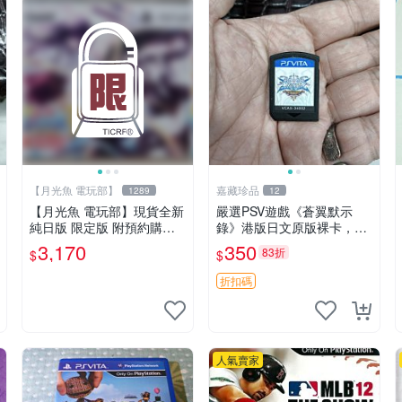
【月光魚 電玩部】
嘉藏珍品
1289
12
【月光魚 電玩部】現貨全新
嚴選PSV遊戲《蒼翼默示
純日版 限定版 附預約購入
錄》港版日文原版裸卡，成
特典 PSV 萌萌 2 次大戰
色佳 蒼翼 默示錄 PSV 港版
3,170
350
83折
$
$
（略）3 限定版 純日版
折扣碼
人氣賣家