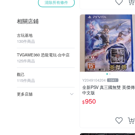
清除所有條件
相關店鋪
古玩基地
130件商品
TVGAME360 恐龍電玩-台中店
125件商品
觀己
115件商品
Y2049104204
1041
全新PSV 真三國無雙 英傑傳
中文版
更多店舖
950
$