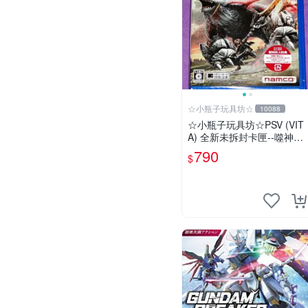
☆小瓶子玩具坊☆
10088
☆小瓶子玩具坊☆PSV (VIT
A) 全新未拆封卡匣--噬神戰
士2《噬神者2》(日版)
790
$