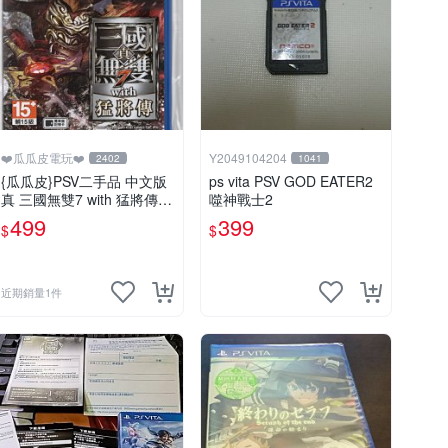
❤️瓜瓜皮電玩❤️
Y2049104204
2402
1041
{瓜瓜皮}PSV二手品 中文版
ps vita PSV GOD EATER2
真 三國無雙7 with 猛將傳
噬神戰士2
(遊戲都能回收)
499
399
$
$
近期銷量1件