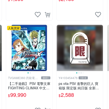
定版 (日版)
人氣賣家
TVGAME360 恐龍電玩-
Y4103454476
8651
1514
台中店
【二手遊戲】 PSV 電擊文庫
ps vita PSV 進擊的巨人 寶
FIGHTING CLIMAX 中文版
箱版 限定版 純日版 全新未
【台中恐龍電玩】
拆
99,990
2,588
$
$