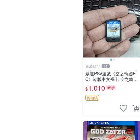
嘉藏珍品
12
嚴選PSV遊戲《空之軌跡F
C》港版中文裸卡 空之軌跡
FC 港版 中文 裸卡
1,010
95折
$
折扣碼