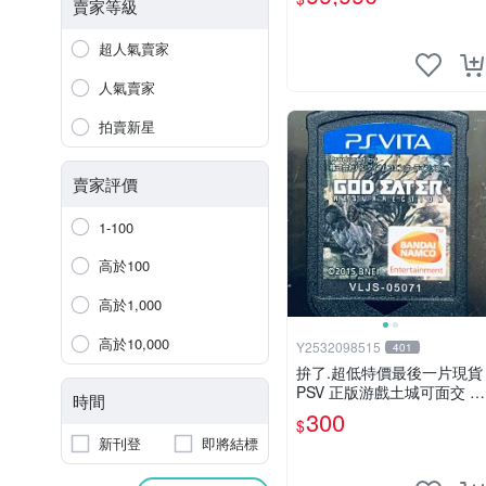
恐龍電玩】
賣家等級
超人氣賣家
人氣賣家
拍賣新星
賣家評價
1-100
高於100
高於1,000
高於10,000
Y2532098515
401
拚了.超低特價最後一片現貨
PSV 正版游戲土城可面交 P
時間
SV 噬神者 解放重生 日版
300
$
【9成新】✪裸片 二手九成
新刊登
即將結標
新~