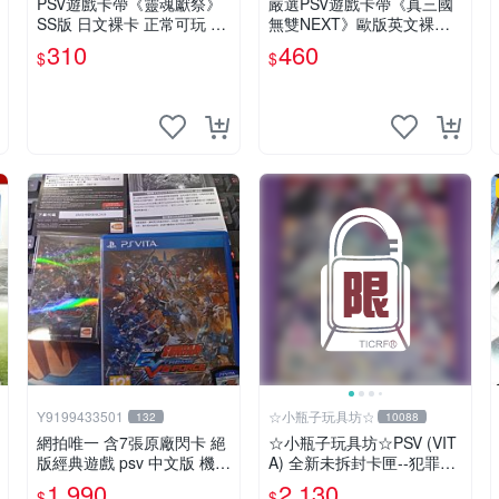
PSV遊戲卡帶《靈魂獻祭》
嚴選PSV遊戲卡帶《真三國
SS版 日文裸卡 正常可玩 索
無雙NEXT》歐版英文裸卡
尼專用 不退不換 次數買兩
實測正常全新到貨 真三國無
310
460
$
$
送一 靈魂獻祭 PSP-VITA PS
雙 PSV 游戲卡帶 任玩無雙
Vita
Y9199433501
☆小瓶子玩具坊☆
132
10088
網拍唯一 含7張原廠閃卡 絕
☆小瓶子玩具坊☆PSV (VIT
版經典遊戲 psv 中文版 機動
A) 全新未拆封卡匣--犯罪少
戰士 鋼彈 極限VS. FORCE
女2《Criminal Girls 2》限
1,990
2,130
$
$