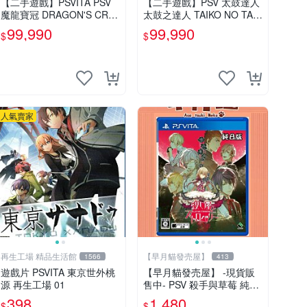
【二手遊戲】PSVITA PSV
【二手遊戲】PSV 太鼓達人
魔龍寶冠 DRAGON'S CRO
太鼓之達人 TAIKO NO TAT
WN 中文版【台中恐龍電
SUJIN V VERSION 中文版
99,990
99,990
$
$
玩】
【台中恐龍電玩】
人氣賣家
再生工場 精品生活館
【早月貓發売屋】
1566
413
遊戲片 PSVITA 東京世外桃
【早月貓發売屋】 -現貨販
源 再生工場 01
售中- PSV 殺手與草莓 純日
版 日文版 ※戀愛×懸疑※ 戀
398
1,480
$
$