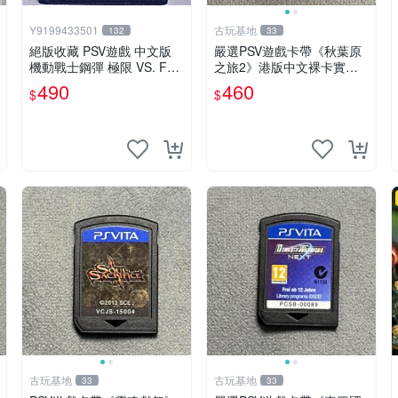
Y9199433501
古玩基地
132
33
絕版收藏 PSV遊戲 中文版
嚴選PSV遊戲卡帶《秋葉原
機動戰士鋼彈 極限 VS. FO
之旅2》港版中文裸卡實測
RCE
正常，專機遊戲只可在SON
490
460
$
$
Y PSV上運行 卡帶 psv 港版
古玩基地
古玩基地
33
33