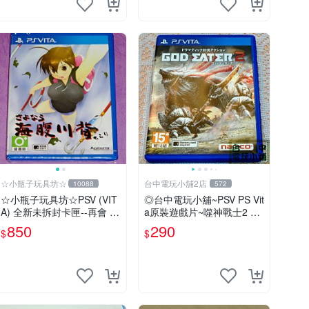
☆小瓶子玩具坊☆
台中電玩小舖2店
10088
572
☆小瓶子玩具坊☆PSV (VIT
◎台中電玩小舖~PSV PS Vit
A) 全新未拆封卡匣--再會 海
a原裝遊戲片~噬神戰士2 噬
腹川背 閃
神者2 ~290
850
290
$
$