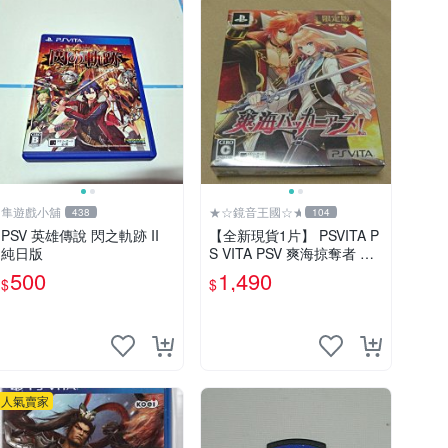
隼遊戲小舖
★☆鏡音王國☆★
438
104
PSV 英雄傳說 閃之軌跡 II
【全新現貨1片】 PSVITA P
純日版
S VITA PSV 爽海掠奪者 限
定版 純日版 日文版
500
1,490
$
$
人氣賣家