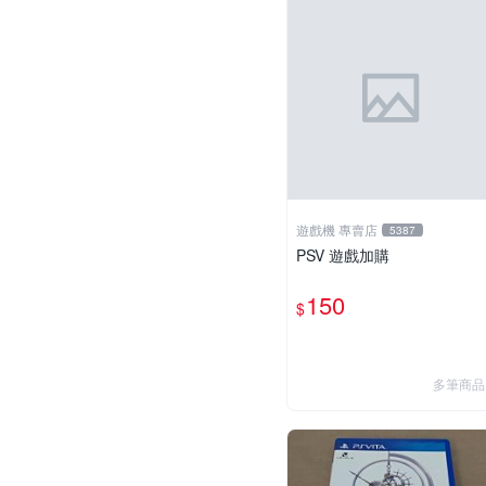
遊戲機 專賣店
5387
PSV 遊戲加購
150
$
多筆商品