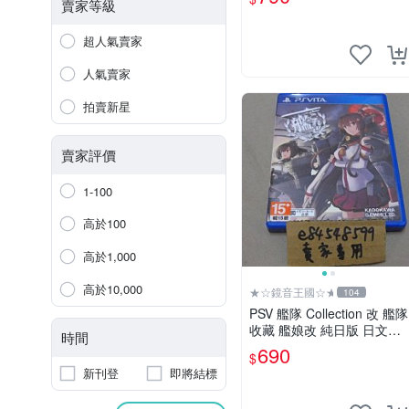
賣家等級
超人氣賣家
人氣賣家
拍賣新星
賣家評價
1-100
高於100
高於1,000
高於10,000
★☆鏡音王國☆★
104
PSV 艦隊 Collection 改 艦隊
收藏 艦娘改 純日版 日文版
時間
二手良品 艦これ
690
$
新刊登
即將結標