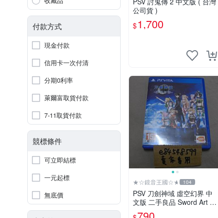
收藏品
PSV 討鬼傳 2 中文版 ( 台灣
公司貨 )
1,700
$
付款方式
現金付款
信用卡一次付清
分期0利率
萊爾富取貨付款
7-11取貨付款
競標條件
可立即結標
一元起標
★☆鏡音王國☆★
104
PSV 刀劍神域 虛空幻界 中
無底價
文版 二手良品 Sword Art O
nline -Hollow・Realization-
790
$