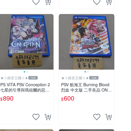
★☆鏡音王國☆★
★☆鏡音王國☆★
104
104
PS VITA PSV Conception 2
PSV 航海王 Burning Blood
七星的引導與瑪祖爾的惡夢
烈血 中文版 二手良品 ONE
產子救世錄2 日版日文版 純
PIECE
890
600
$
$
日版 二手良品