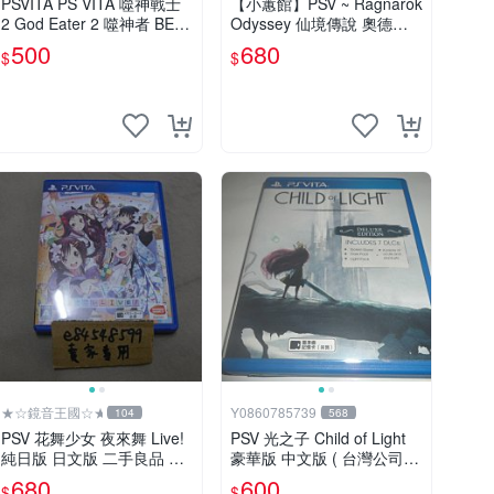
PSVITA PS VITA 噬神戰士
【小蕙館】PSV ~ Ragnarok
2 God Eater 2 噬神者 BES
Odyssey 仙境傳說 奧德賽
T版 亞版日文版 二手良品
(純日版)
500
680
$
$
★☆鏡音王國☆★
Y0860785739
104
568
PSV 花舞少女 夜來舞 Live!
PSV 光之子 Child of Light
純日版 日文版 二手良品 ハ
豪華版 中文版 ( 台灣公司貨
ナヤマタ よさこいLIVE！
)
680
600
$
$