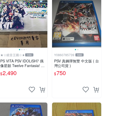
★☆鏡音王國☆★
Y0860785739
104
568
PS VITA PSV IDOLiSH7 偶
PSV 真鋼彈無雙 中文版 ( 台
像星願 Twelve Fantasia! 限
灣公司貨 )
定版 純日版 日文版 特裝版
2,490
750
$
$