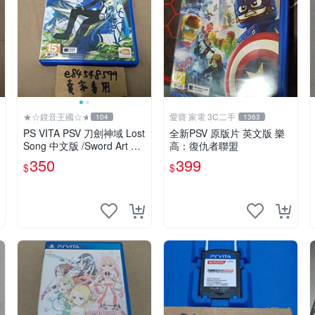
★☆鏡音王國☆★
愛寶 家電 3C二手
104
1363
PS VITA PSV 刀劍神域 Lost
全新PSV 原版片 英文版 樂
Song 中文版 /Sword Art On
高：復仇者聯盟
line SAO
350
399
$
$