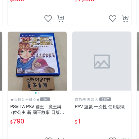
閃の軌跡 閃軌
定BOX 日版日文版 純日版
★☆鏡音王國☆★
遊戲機 專賣店
104
5387
PSVITA PSV 國王、魔王與
PSV 遊戲 一次性 使用說明
7位公主 新‧國王故事 日版
日文版 純日版 七位公主
790
1
$
$