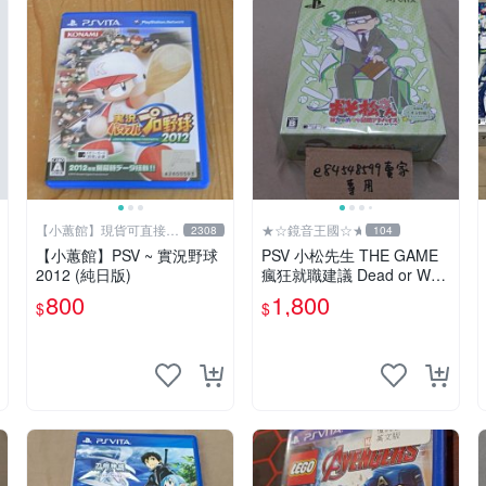
【小蕙館】現貨可直接下
★☆鏡音王國☆★
2308
104
標
【小蕙館】PSV ~ 實況野球
PSV 小松先生 THE GAME
2012 (純日版)
瘋狂就職建議 Dead or Wor
k 特裝版 限定版 日版 日文
800
1,800
$
$
版 阿松 松野輕松