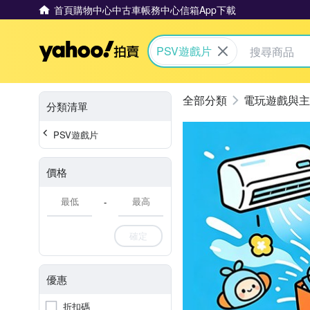
首頁
購物中心
中古車
帳務中心
信箱
App下載
Yahoo拍賣
PSV遊戲片
電玩遊戲與主
分類清單
PSV遊戲片
價格
-
確定
優惠
折扣碼