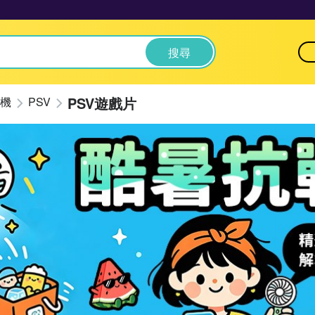
搜尋
PSV遊戲片
機
PSV