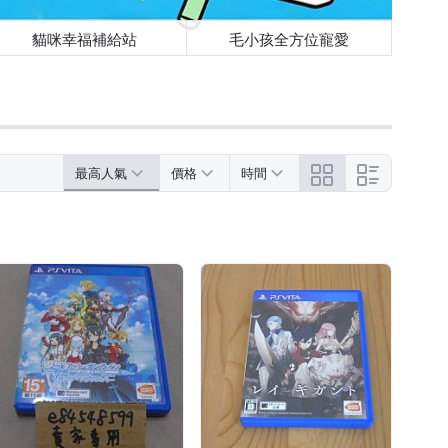
貓咪幸福補給站
毛小孩全方位寵愛
最高人氣
價格
時間