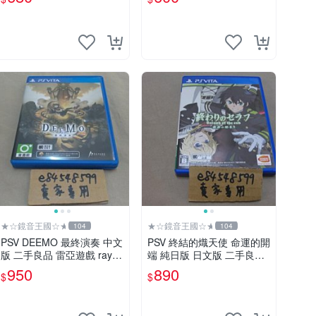
★☆鏡音王國☆★
★☆鏡音王國☆★
104
104
PSV DEEMO 最終演奏 中文
PSV 終結的熾天使 命運的開
版 二手良品 雷亞遊戲 rayar
端 純日版 日文版 二手良品
k
終わりのセラフ 運命の始ま
950
890
$
$
り