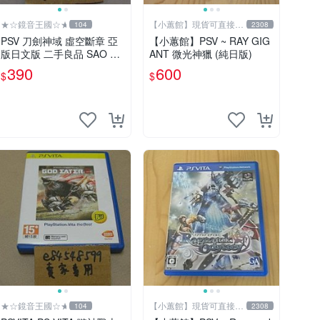
★☆鏡音王國☆★
【小蕙館】現貨可直接下
104
2308
標
PSV 刀劍神域 虛空斷章 亞
【小蕙館】PSV ~ RAY GIG
版日文版 二手良品 SAO Sw
ANT 微光神獵 (純日版)
ord Art Online
390
600
$
$
★☆鏡音王國☆★
【小蕙館】現貨可直接下
104
2308
標