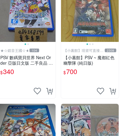
★☆鏡音王國☆★
【小蕙館】現貨可直接下
104
2308
標
PSV 數碼寶貝世界 Next Or
【小蕙館】PSV ~ 魔都紅色
der 亞版日文版 二手良品 デ
幽擊隊 (純日版)
ジモンワールド Digimon W
340
700
$
$
orld