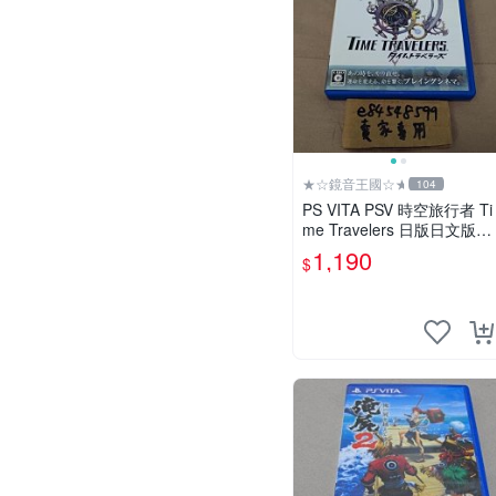
★☆鏡音王國☆★
104
PS VITA PSV 時空旅行者 Ti
me Travelers 日版日文版
純日版 二手良品 タイムト
1,190
$
ラベラーズ