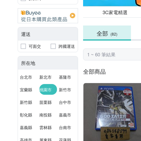
3C家電精選
全部
運送
(82)
可面交
跨國運送
1 ~ 60 筆結果
所在地
全部商品
台北市
新北市
基隆市
宜蘭縣
桃園市
新竹市
新竹縣
苗栗縣
台中市
彰化縣
南投縣
嘉義市
嘉義縣
雲林縣
台南市
高雄市
屏東縣
花蓮縣