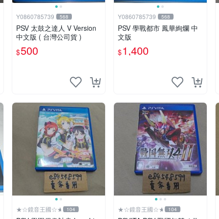
Y0860785739
Y0860785739
568
568
PSV 太鼓之達人 V Version
PSV 學戰都市 鳳華絢爛 中
中文版 ( 台灣公司貨 )
文版
500
1,400
$
$
★☆鏡音王國☆★
★☆鏡音王國☆★
104
104