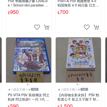
PSV 學園偶像計畫 LoveLiv
PSVITA PSV 戰國無雙 4-II
e！School idol paradise Vo
戦国無双 4-II 純日版 日文版
l.2 BiBi 純日版 二手良品
二手良品
950
700
$
$
★☆鏡音王國☆★
★☆鏡音王國☆★
104
104
PS VITA PSV 英雄傳說 閃之
【內容物全新未拆】 PSV 勁
軌跡 閃之軌跡1 一代 1代 純
歌貴公子 歌之王子殿下 MU
日版 日文版 二手 FALCOM
SIC 3 歌王子 限定版 初回限
590
1,500
$
$