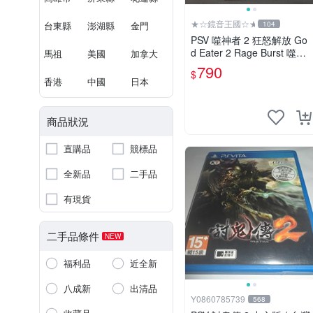
★☆鏡音王國☆★
台東縣
澎湖縣
金門
104
PSV 噬神者 2 狂怒解放 Go
d Eater 2 Rage Burst 噬神
馬祖
美國
加拿大
戰士2 純日版 二手良品
790
$
香港
中國
日本
商品狀況
直購品
競標品
全新品
二手品
有現貨
二手品條件
NEW
福利品
近全新
八成新
出清品
Y0860785739
568