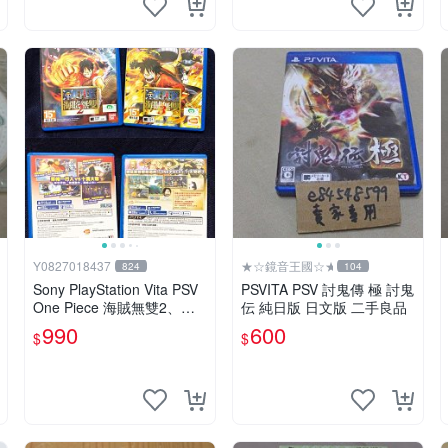
Y0827018437
★☆鏡音王國☆★
824
104
Sony PlayStation Vita PSV
PSVITA PSV 討鬼傳 極 討鬼
One Piece 海賊無雙2、海
伝 純日版 日文版 二手良品
賊無雙3 中文版
990
600
$
$