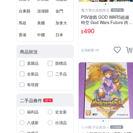
魔力電玩遊戲商店
台東縣
澎湖縣
金門
54716
PSV遊戲 GOD WARS超越
時空 God Wars Future 跨越
馬祖
美國
加拿大
時空 中文亞版【板橋魔力】
490
$
香港
中國
日本
近期銷量1件
商品狀況
直購品
競標品
全新品
二手品
有現貨
二手品條件
NEW
福利品
近全新
八成新
出清品
☆小瓶子玩具坊☆
10088