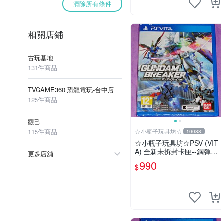
清除所有條件
相關店鋪
古玩基地
131件商品
TVGAME360 恐龍電玩-台中店
125件商品
觀己
115件商品
☆小瓶子玩具坊☆
10088
☆小瓶子玩具坊☆PSV (VIT
A) 全新未拆封卡匣--鋼彈破
更多店舖
壞者
990
$