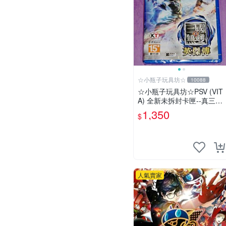
☆小瓶子玩具坊☆
10088
☆小瓶子玩具坊☆PSV (VIT
A) 全新未拆封卡匣--真三國
無雙 英傑傳 中文版
1,350
$
人氣賣家