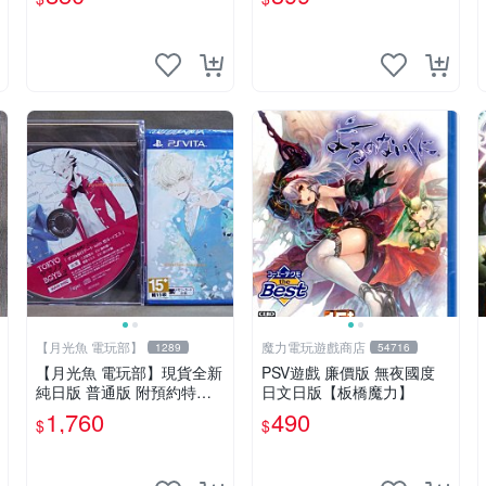
英文美版-
電玩】
【月光魚 電玩部】
魔力電玩遊戲商店
1289
54716
【月光魚 電玩部】現貨全新
PSV遊戲 廉價版 無夜國度
純日版 普通版 附預約特典
日文日版【板橋魔力】
PSV 東京山手 BOYS for V
1,760
490
$
$
MAIN DISC