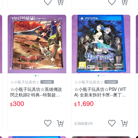
☆小瓶子玩具坊☆
☆小瓶子玩具坊☆
10088
10088
☆小瓶子玩具坊☆英雄傳說
☆小瓶子玩具坊☆PSV (VIT
閃之軌跡2 特典--特製超細
A) 全新未拆封卡匣--奧丁領
纖維掛布 (無遊戲卡匣唷)
域 里普特拉西爾 中文版
300
1,690
$
$
近期銷量2件