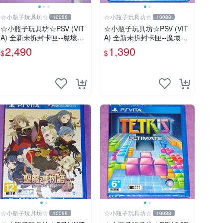
☆小瓶子玩具坊☆
☆小瓶子玩具坊☆
10088
10088
☆小瓶子玩具坊☆PSV (VIT
☆小瓶子玩具坊☆PSV (VIT
A) 全新未拆封卡匣--魔壞神
A) 全新未拆封卡匣--魔壞神
兆力翁 Trader 店舖特典通
兆力翁 (亞版日文版)
2,490
1,390
$
$
常版+特典--美術集
☆小瓶子玩具坊☆
☆小瓶子玩具坊☆
10088
10088