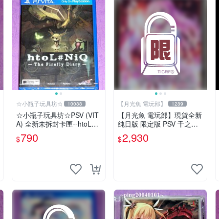
☆小瓶子玩具坊☆
【月光魚 電玩部】
10088
1289
☆小瓶子玩具坊☆PSV (VIT
【月光魚 電玩部】現貨全新
A) 全新未拆封卡匣--htoL#N
純日版 限定版 PSV 千之刃
iQ 螢火蟲日記
濤、桃花染之皇姬 初回限定
790
2,930
$
$
版 純日版