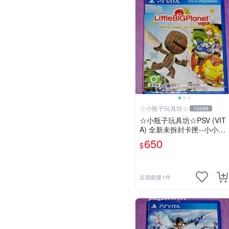
☆小瓶子玩具坊☆
10088
☆小瓶子玩具坊☆PSV (VIT
A) 全新未拆封卡匣--小小大
星球 PS Vita 漫威超級英雄
650
$
版 中文版
近期銷量1件