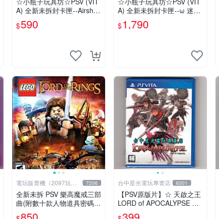
☆小瓶子玩具坊☆PSV (VIT
☆小瓶子玩具坊☆PSV (VIT
A) 全新未拆封卡匣--Airship
A) 全新未拆封卡匣--ω 迷宮
Q
《ω Labyrinth》(日版)
590
1,790
$
$
電玩販賣機（2097玩具
台中星光電玩專賣店
7206
6301
公仔舖
全新未拆 PSV 樂高魔戒三部
【PSV原版片】☆ 天啟之王
曲(附數十款人物道具密碼)L
LORD of APOCALYPSE ☆
ego The Lord of the Rings-
日文亞版全新品【台中星光
850
399
$
$