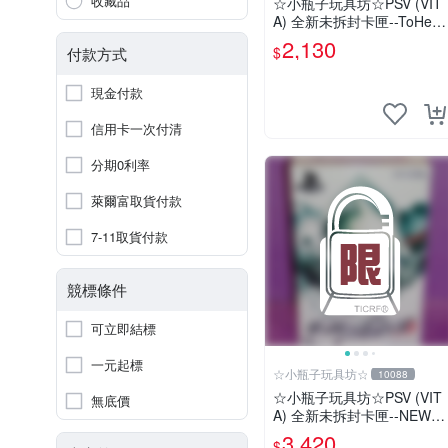
收藏品
☆小瓶子玩具坊☆PSV (VIT
A) 全新未拆封卡匣--ToHear
t2 迷宮旅人 限定版
2,130
$
付款方式
現金付款
信用卡一次付清
分期0利率
萊爾富取貨付款
7-11取貨付款
競標條件
可立即結標
一元起標
☆小瓶子玩具坊☆
10088
☆小瓶子玩具坊☆PSV (VIT
無底價
A) 全新未拆封卡匣--NEW
槍彈辯駁 V3 大家的自相殘
3,420
$