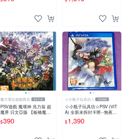
玩】
中文版全新品【台中星光電
玩】
魔力電玩遊戲商店
☆小瓶子玩具坊☆
54716
10088
PSV遊戲 魔壞神 兆力翁 超
☆小瓶子玩具坊☆PSV (VIT
魔界 日文亞版 【板橋魔
A) 全新未拆封卡匣--無夜國
力】
度 中文版
390
1,390
$
$