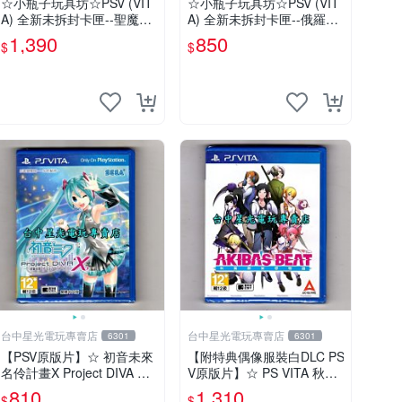
☆小瓶子玩具坊☆PSV (VIT
☆小瓶子玩具坊☆PSV (VIT
A) 全新未拆封卡匣--聖魔導
A) 全新未拆封卡匣--俄羅斯
物語 (日版)
方塊 終極版
1,390
850
$
$
台中星光電玩專賣店
台中星光電玩專賣店
6301
6301
【PSV原版片】☆ 初音未來
【附特典偶像服裝白DLC PS
名伶計畫X Project DIVA ☆
V原版片】☆ PS VITA 秋葉
中文版全新品【台中星光電
原妄想物語 秋葉潮物語 ☆
810
1,310
$
$