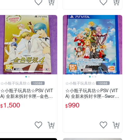
☆小瓶子玩具坊☆
☆小瓶子玩具坊☆
10088
10088
☆小瓶子玩具坊☆PSV (VIT
☆小瓶子玩具坊☆PSV (VIT
A) 全新未拆封卡匣--金色琴
A) 全新未拆封卡匣--Sword
弦4 首批限定版 (中文版)
Art Online 刀劍神域 虛空斷
1,500
990
$
$
章 (亞日版)