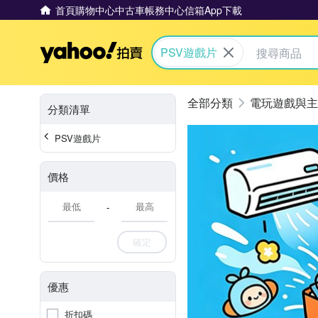
首頁
購物中心
中古車
帳務中心
信箱
App下載
Yahoo拍賣
PSV遊戲片
電玩遊戲與主
分類清單
PSV遊戲片
價格
-
確定
優惠
折扣碼