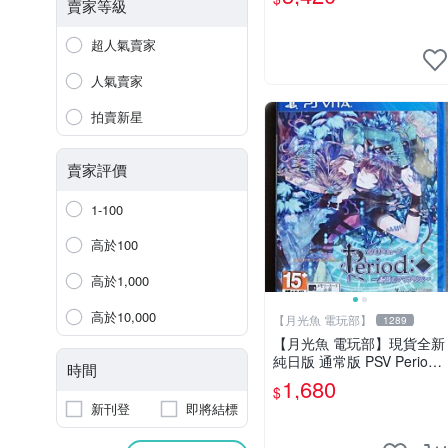
殺新學期 限定版 (日版)
賣家等級
超人氣賣家
人氣賣家
拍賣新星
賣家評價
1-100
高於100
高於1,000
高於10,000
【月光魚 電玩部】
1289
【月光魚 電玩部】現貨全新
純日版 通常版 PSV Period
時間
～鳥籠之阿瑪迪斯～ 普通版
1,680
$
純日版
新刊登
即將結標