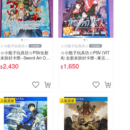
☆小瓶子玩具坊☆
☆小瓶子玩具坊☆
10088
10088
☆小瓶子玩具坊☆PSV全新
☆小瓶子玩具坊☆PSV (VIT
未拆封卡匣--Sword Art Onli
A) 全新未拆封卡匣--東京新
ne 刀劍神域 虛空斷章 限定
世錄 深淵行動 (日版)
2,430
1,650
$
$
版 (日版)
人氣賣家
人氣賣家