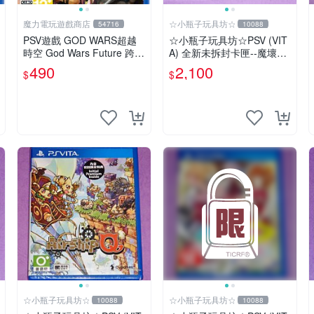
魔力電玩遊戲商店
☆小瓶子玩具坊☆
54716
10088
PSV遊戲 GOD WARS超越
☆小瓶子玩具坊☆PSV (VIT
時空 God Wars Future 跨越
A) 全新未拆封卡匣--魔壞神
時空 日文日版【板橋魔力】
兆力翁 限定版 (亞版日文版)
490
2,100
$
$
+特典--美術集
☆小瓶子玩具坊☆
☆小瓶子玩具坊☆
10088
10088