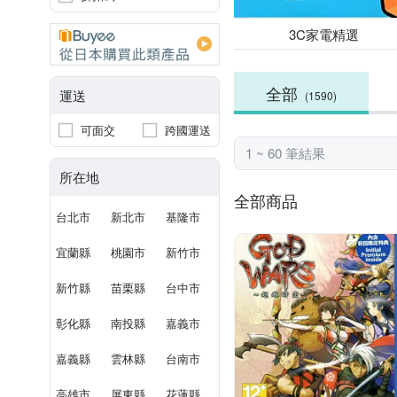
3C家電精選
全部
運送
(1590)
可面交
跨國運送
1 ~ 60 筆結果
所在地
全部商品
台北市
新北市
基隆市
宜蘭縣
桃園市
新竹市
新竹縣
苗栗縣
台中市
彰化縣
南投縣
嘉義市
嘉義縣
雲林縣
台南市
高雄市
屏東縣
花蓮縣