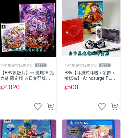
台中星光電玩專賣店
台中星光電玩專賣店
6301
6301
【PSV原版片】☆ 魔壞神 兆
PSV【耳掛式耳機＋吊飾＋
力翁 限定版 ☆日文亞版全
擦拭布】 Ar nosurge PLUS
新品【含美術集】台中星光
獻給誕生之星的祈禱詩 【限
2,020
500
$
$
電玩
定特典升級包】台中星光電
玩