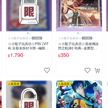
☆小瓶子玩具坊☆
☆小瓶子玩具坊☆
10088
10088
☆小瓶子玩具坊☆PSV (VIT
☆小瓶子玩具坊☆英雄傳說
A) 全新未拆封卡匣--極限凸
閃之軌跡2 特典--桌曆型迷
起 萌萌水晶 (日版)
你原聲帶--"亞莉莎 Alisa"封
1,790
350
$
$
面 (無遊戲卡匣唷)
人氣賣家
人氣賣家