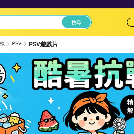
搜尋
PSV遊戲片
機
PSV