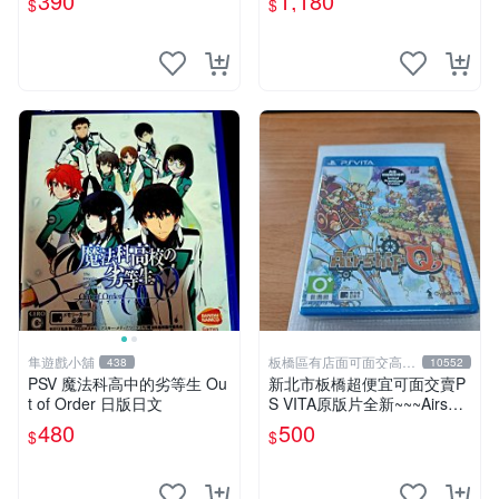
390
1,180
$
$
隼遊戲小舖
板橋區有店面可面交高價
438
10552
回收電玩
PSV 魔法科高中的劣等生 Ou
新北市板橋超便宜可面交賣P
t of Order 日版日文
S VITA原版片全新~~~Airship
Q 飛艇之空~~~便宜賣
480
500
$
$