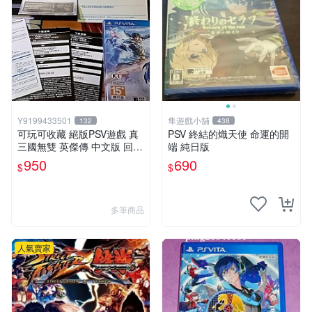
Y9199433501
隼遊戲小舖
132
438
可玩可收藏 絕版PSV遊戲 真
PSV 終結的熾天使 命運的開
三國無雙 英傑傳 中文版 回函
端 純日版
特典卡齊全
950
690
$
$
多筆商品
人氣賣家