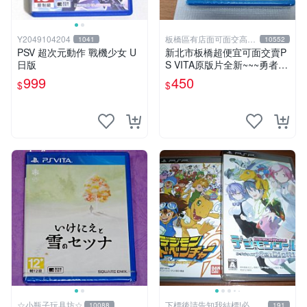
Y2049104204
板橋區有店面可面交高價
1041
10552
回收電玩
PSV 超次元動作 戰機少女 U
新北市板橋超便宜可面交賣P
日版
S VITA原版片全新~~~勇者鬥
惡龍 創世小玩家~~~便宜賣
999
450
$
$
☆小瓶子玩具坊☆
下標後請告知我結標!必看
10088
191