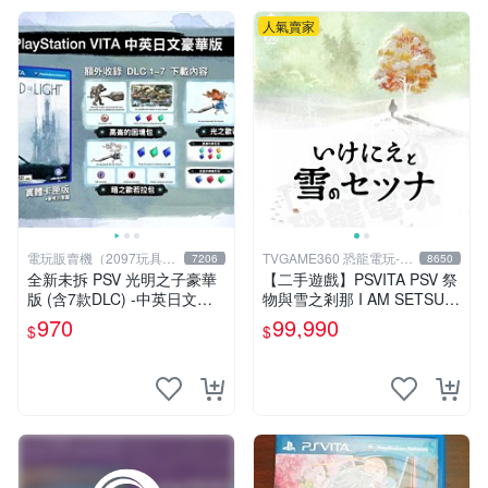
人氣賣家
電玩販賣機（2097玩具公
TVGAME360 恐龍電玩-台
7206
8650
仔舖
中店
全新未拆 PSV 光明之子豪華
【二手遊戲】PSVITA PSV 祭
版 (含7款DLC) -中英日文亞
物與雪之剎那 I AM SETSUN
版- Child of Light
日文版【台中恐龍電玩】
970
99,990
$
$