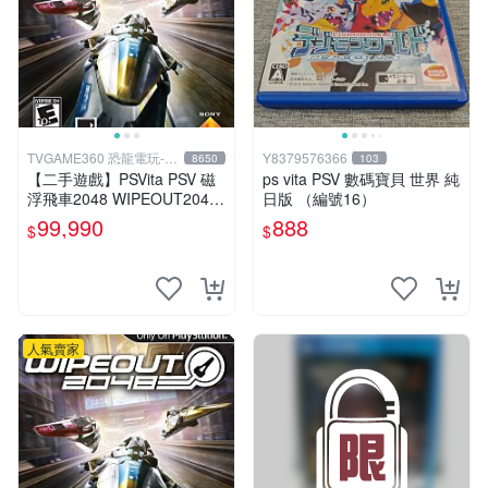
TVGAME360 恐龍電玩-台
Y8379576366
8650
103
中店
【二手遊戲】PSVita PSV 磁
ps vita PSV 數碼寶貝 世界 純
浮飛車2048 WIPEOUT2048
日版 （編號16）
英文亞版【台中恐龍電玩】
99,990
888
$
$
人氣賣家