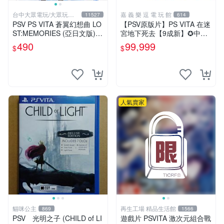
台中大眾電玩/大眾玩具
嘉 義 樂 逗 電 玩 館
11527
614
店
PSV PS VITA 蒼翼幻想曲 LO
【PSV原版片】PS VITA 在迷
ST:MEMORIES (亞日文版)**
宮地下死去【9成新】✪中文
(全新未拆商品)【台中大眾電
亞版 中古二手✪嘉義樂逗電
490
99,999
$
$
玩】
玩館
人氣賣家
貓咪公主
再生工場 精品生活館
869
1566
PSV 光明之子 (CHILD of LI
遊戲片 PSVITA 激次元組合戰