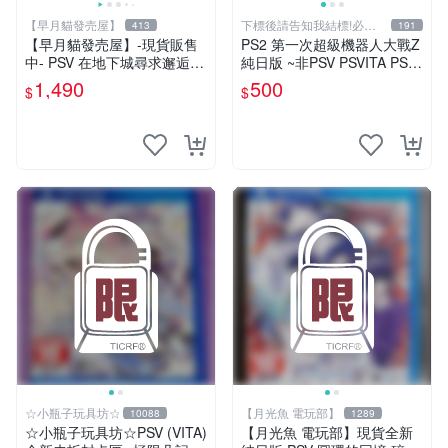
【早月貓發売屋】
下標後請告知我結標!必看
413
191
關於我
【早月貓發売屋】-現貨販售
PS2 第一次超級機器人大戰Z
中- PSV 在地下城尋求邂逅是
純日版 ~非PSV PSVITA PS3
否搞錯了什麼 無限戰鬥 純日
天獄篇 時獄篇 第三次
1,490
500
$
$
版 限定版 PS Vita
☆小瓶子玩具坊☆
【月光魚 電玩部】
10088
1289
☆小瓶子玩具坊☆PSV (VITA)
【月光魚 電玩部】現貨全新