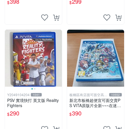
398
299
$
$
Y2049104204
板橋區有店面可面交高價
1041
10552
回收電玩
PSV 實境快打 英文版 Reality
新北市板橋超便宜可面交賣P
Fighters
S VITA原版片全新~~~在迷Q
地下去死團 在迷宮地下去死
290
390
$
$
團~~~便宜賣