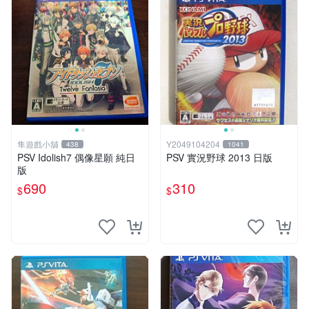
隼遊戲小舖
Y2049104204
438
1041
PSV Idolish7 偶像星願 純日
PSV 實況野球 2013 日版
版
690
310
$
$