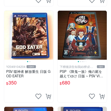
Y2049104204
下標後請告知我結標!必看
1041
191
關於我
PSV 噬神者 解放重生 日版 G
PSP 《降鬼一族》俺の屍を
OD EATER
越えてゆけ 日版 ~ PSV VITA
俺屍2 跨越俺的屍體前進吧2
350
680
$
$
前作