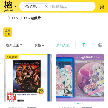
PSV遊戲
登
片
PSV
PSV遊戲片
全部
分類
最新上架
價格
最高人氣
人氣賣家