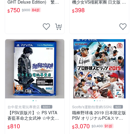
GHT Deluxe Edition) 繁體
機少女VS殭屍軍團 日文版 再
中文版 二手品
生工場 01
750
398
$900
84折
$
$
台中星光電玩專賣店
Scotty's運動拍賣網(SSN)
6301
623
【PSV原版片】☆ PS VITA
職棒野球魂 2019 日本限定版
蒼藍革命之女武神 ☆中文版
PSV オリジナルPC&スマホ
全新品【台中星光電玩】
壁紙 配信 補貨中
810
3,070
$3,400
91折
$
$