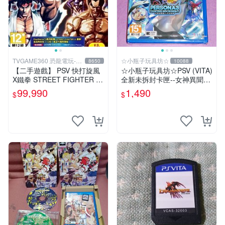
TVGAME360 恐龍電玩-台
☆小瓶子玩具坊☆
8650
10088
中店
【二手遊戲】 PSV 快打旋風
☆小瓶子玩具坊☆PSV (VITA)
X鐵拳 STREET FIGHTER X
全新未拆封卡匣--女神異聞錄
TEKKEN 中文版 【台中恐龍
3 月夜熱舞 中文版
99,990
1,490
$
$
電玩】