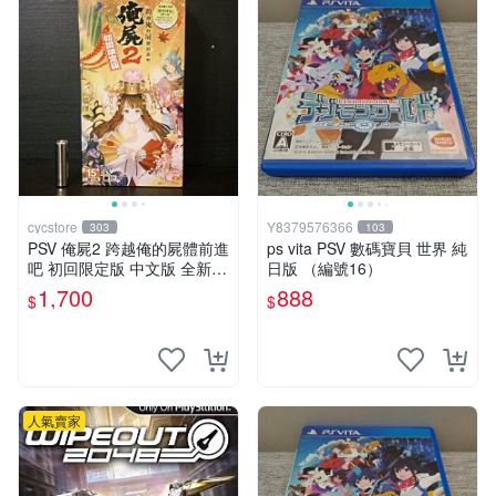
cycstore
Y8379576366
303
103
PSV 俺屍2 跨越俺的屍體前進
ps vita PSV 數碼寶貝 世界 純
吧 初回限定版 中文版 全新未
日版 （編號16）
拆封 X200
1,700
888
$
$
人氣賣家