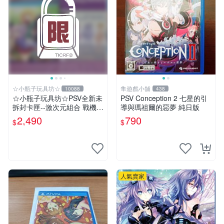
☆小瓶子玩具坊☆
隼遊戲小舖
10088
438
☆小瓶子玩具坊☆PSV全新未
PSV Conception 2 七星的引
拆封卡匣--激次元組合 戰機少
導與瑪祖爾的惡夢 純日版
女 VS 殭屍軍團 限定版 (日
2,490
790
$
$
版)+特典--CD
人氣賣家