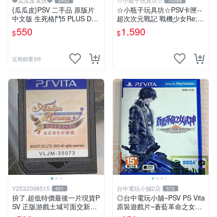
❤️瓜瓜皮電玩❤️
☆小瓶子玩具坊☆
2402
10088
{瓜瓜皮}PSV 二手品 原版片
☆小瓶子玩具坊☆PSV卡匣--
中文版 生死格鬥5 PLUS Dea
超次次元戰記 戰機少女Re;Bi
d or Alive 5(遊戲都有回收)
rth2 SISTERS GENERATIO
550
1,590
$
$
N日版+CD
近期銷量3件
Y2532098515
台中電玩小舖2店
401
572
拚了.超低特價最後一片現貨P
◎台中電玩小舖~PSV PS Vita
SV 正版游戲土城可面交新蘿
原裝遊戲片~蒼藍革命之女武
樂娜的鍊金工房 起始的故事
神 中文版 中文版 ~650