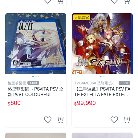
人氣賣家
格里菲樂園
TVGAME360 恐龍電玩-台
4489
8650
中店
格里菲樂園 ~ PSVITA PSV 全
【二手遊戲】PSVITA PSV FA
新 IA/VT COLOURFUL
TE EXTELLA FATE EXTELL
A 中文版【台中恐龍電玩】
800
99,990
$
$