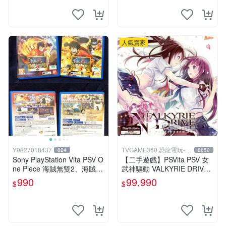
人氣賣家
Y0827018437
TVGAME360 恐龍電玩-台
824
8650
中店
Sony PlayStation Vita PSV O
【二手遊戲】PSVita PSV 女
ne Piece 海賊無雙2、海賊無
武神驅動 VALKYRIE DRIVE
雙3 中文版
日文版【台中恐龍電玩】
990
99,990
$
$