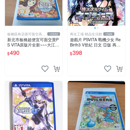
板橋區有店面可面交高價
再生工場 精品生活館
10552
1566
回收電玩
新北市板橋超便宜可面交賣P
遊戲片 PSVITA 戰機少女 Re
S VITA原版片全新~~~大江戸
Birth3 V世紀 日文 亞版 再生
BlackSmith~~~便宜賣
工場 01
490
398
$
$