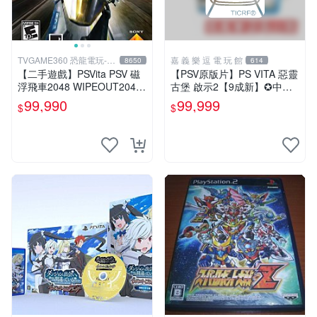
TVGAME360 恐龍電玩-台
嘉 義 樂 逗 電 玩 館
8650
614
中店
【二手遊戲】PSVita PSV 磁
【PSV原版片】PS VITA 惡靈
浮飛車2048 WIPEOUT2048
古堡 啟示2【9成新】✪中文
英文亞版【台中恐龍電玩】
亞版 中古二手✪嘉義樂逗電
99,990
99,999
$
$
玩館