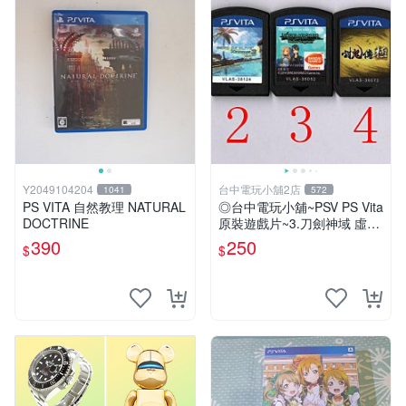
Y2049104204
台中電玩小舖2店
1041
572
PS VITA 自然教理 NATURAL
◎台中電玩小舖~PSV PS Vita
DOCTRINE
原裝遊戲片~3.刀劍神域 虛空
斷章 中文版 ~250
390
250
$
$