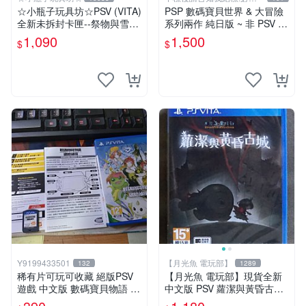
關於我
☆小瓶子玩具坊☆PSV (VITA)
PSP 數碼寶貝世界 & 大冒險
全新未拆封卡匣--祭物與雪中
系列兩作 純日版 ~ 非 PSV P
的剎那
S_VITA PS4 中文 新秩序 網
1,090
1,500
$
$
路偵探
Y9199433501
【月光魚 電玩部】
132
1289
稀有片可玩可收藏 絕版PSV
【月光魚 電玩部】現貨全新
遊戲 中文版 數碼寶貝物語 網
中文版 PSV 蘿潔與黃昏古城
路偵探 中文版
亞版中文一般版 亞洲中文版