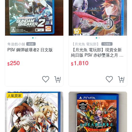
隼遊戲小舖
【月光魚 電玩部】
438
1289
PSV 鋼彈破壞者2 日文版
【月光魚 電玩部】現貨全新
純日版 PSV 赤砂墜落之月 日
版日文
250
1,810
$
$
人氣賣家