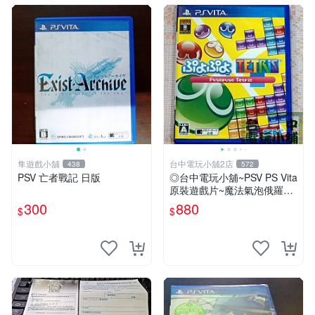
隼遊戲小舖
台中電玩小舖2店
438
572
PSV 亡者戰記 日版
◎台中電玩小舖~PSV PS Vita
原裝遊戲片~魔法氣泡俄羅斯
方塊 PUYO PUYO TETRIS
300
880
$
$
魔術方塊