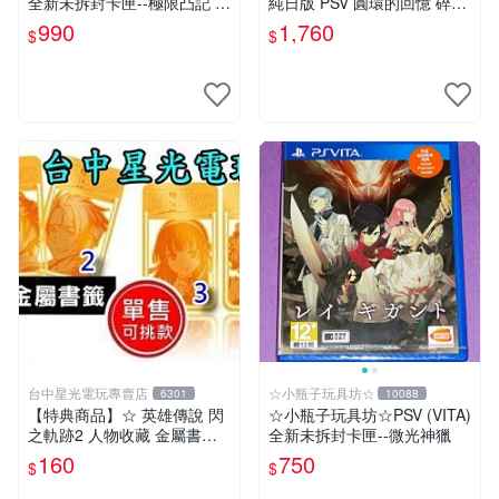
全新未拆封卡匣--極限凸記 萌
純日版 PSV 圓環的回憶 碎片
萌編年史
燈火 日版日文 円環のメモー
990
1,760
$
$
リア-カケラ灯し-
台中星光電玩專賣店
☆小瓶子玩具坊☆
6301
10088
【特典商品】☆ 英雄傳說 閃
☆小瓶子玩具坊☆PSV (VITA)
之軌跡2 人物收藏 金屬書籤
全新未拆封卡匣--微光神獵
☆【單張販售 可挑款】台中
160
750
$
$
星光電玩