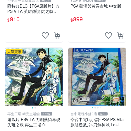
台中星光電玩專賣店
Y2049104204
6301
1041
附特典DLC【PSV原版片】☆
PSV 蘿潔與黃昏古城 中文版
PS VITA 英雄傳說 閃之軌跡2
☆中文版全新品【台中星光電
910
899
$
$
玩】
人氣賣家
再生工場 精品生活館
台中電玩小舖2店
1566
572
遊戲片 PSVITA 刀劍藝術再現
◎台中電玩小舖~PSV PS Vita
失落之歌 再生工場 01
原裝遊戲片~刀劍神域 Lost S
ong 失落之歌 ~299