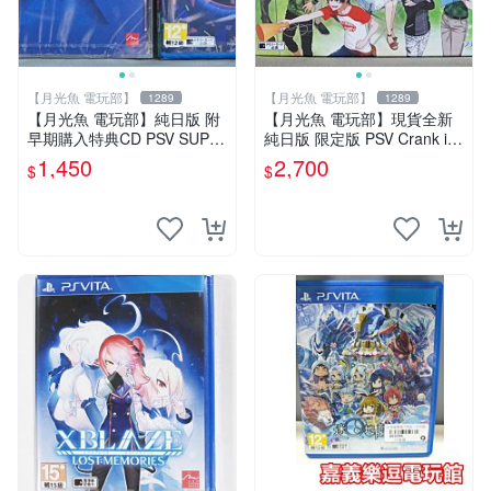
【月光魚 電玩部】
【月光魚 電玩部】
1289
1289
【月光魚 電玩部】純日版 附
【月光魚 電玩部】現貨全新
早期購入特典CD PSV SUPE
純日版 限定版 PSV Crank in
RBEAT XONiC 純日版 PS Vit
限定版 純日版
1,450
2,700
$
$
a