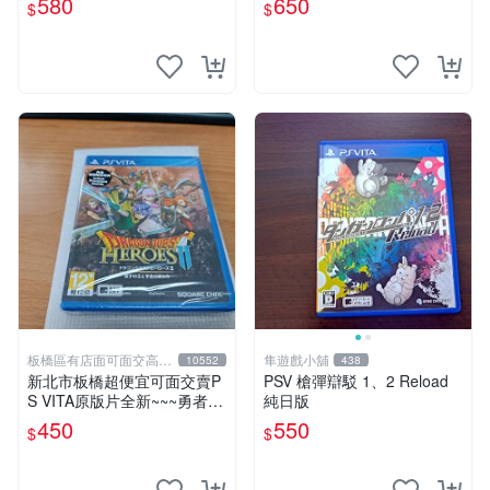
580
650
$
$
亞蘭德的鍊金術士 純日版✪
裸片 二手
板橋區有店面可面交高價
隼遊戲小舖
10552
438
回收電玩
新北市板橋超便宜可面交賣P
PSV 槍彈辯駁 1、2 Reload
S VITA原版片全新~~~勇者鬥
純日版
惡龍 英雄集結2~~~便宜賣
450
550
$
$