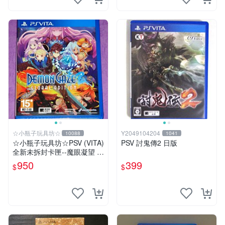
☆小瓶子玩具坊☆
Y2049104204
10088
1041
☆小瓶子玩具坊☆PSV (VITA)
PSV 討鬼傳2 日版
全新未拆封卡匣--魔眼凝望 Gl
obal Edition 黃金版
950
399
$
$