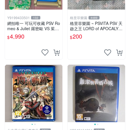
Y9199433501
格里菲樂園
132
4489
網拍唯一 可玩可收藏 PSV Ro
格里菲樂園 ~ PSVITA PSV 天
meo & Juliet 羅密歐 VS 茱麗
啟之王 LORD of APOCALYP
葉 全卷包 豪華版日版
SE 日版 裸卡
4,990
200
$
$