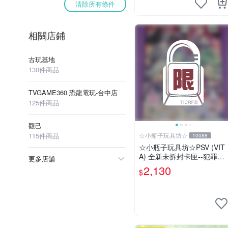
清除所有條件
相關店鋪
古玩基地
130件商品
TVGAME360 恐龍電玩-台中店
125件商品
觀己
115件商品
☆小瓶子玩具坊☆
10088
☆小瓶子玩具坊☆PSV (VIT
A) 全新未拆封卡匣--犯罪少
更多店舖
女2《Criminal Girls 2》限
2,130
$
定版 (日版)