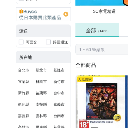
3C家電精選
全部
運送
(1466)
可面交
跨國運送
1 ~ 60 筆結果
所在地
全部商品
台北市
新北市
基隆市
人氣賣家
宜蘭縣
桃園市
新竹市
新竹縣
苗栗縣
台中市
彰化縣
南投縣
嘉義市
嘉義縣
雲林縣
台南市
高雄市
屏東縣
花蓮縣