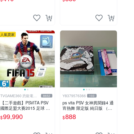
海賊無雙 港版
人氣賣家
TVGAME360 恐龍電玩-
Y8379576366
8652
103
台中店
【二手遊戲】PSVITA PSV
ps vita PSV 女神異聞錄4 通
國際足盟大賽2015 足球 世
宵熱舞 限定版 純日版 （編
界盃 FIFA 15 英文版【台中
號17）
99,990
888
$
$
恐龍電玩】