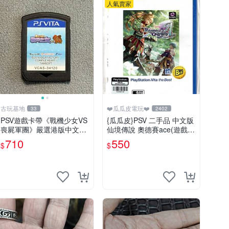
人氣賣家
古玩基地
❤️瓜瓜皮電玩❤️
33
2402
PSV遊戲卡帶《戰機少女VS
{瓜瓜皮}PSV 二手品 中文版
喪屍軍團》嚴選港版中文裸
仙境傳說 奧德賽ace(遊戲都
卡實測正常 遊戲機限定 PSV
有回收)
710
550
$
$
卡帶 港版 中文 游戲卡帶 激
戰少女 喪尸軍團