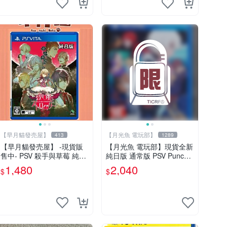
【早月貓發売屋】
【月光魚 電玩部】
413
1289
【早月貓發売屋】 -現貨販
【月光魚 電玩部】現貨全新
售中- PSV 殺手與草莓 純日
純日版 通常版 PSV Punch L
版 日文版 ※戀愛×懸疑※ 戀
ine 胖次衝擊 胖次保衛陣線
1,480
2,040
$
$
愛ADV遊戲
普通版 純日版