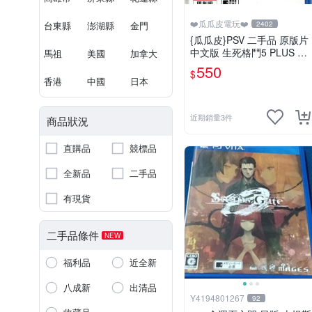
❤️瓜瓜皮電玩❤️
台東縣
澎湖縣
金門
2402
{瓜瓜皮}PSV 二手品 原版片
中文版 生死格鬥5 PLUS De
馬祖
美國
加拿大
ad or Alive 5(遊戲都有回收)
550
$
香港
中國
日本
近期銷量3件
商品狀況
直購品
競標品
全新品
二手品
有現貨
二手品條件
NEW
福利品
近全新
八成新
出清品
Y4194801267
92