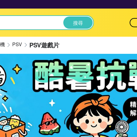
搜尋
PSV遊戲片
機
PSV