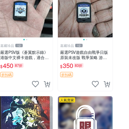
嘉藏珍品
嘉藏珍品
12
12
嚴選PSV版《蒼翼默示錄》
嚴選PSV遊戲自由戰爭日版
港版中文裸卡遊戲，適合遊
原裝未改版 戰爭策略 游戲
戲收藏 蒼翼默示錄 PSV 港
機 遊玩好物
450
350
87折
83折
$
$
版 獨玩
折扣碼
折扣碼
人氣賣家