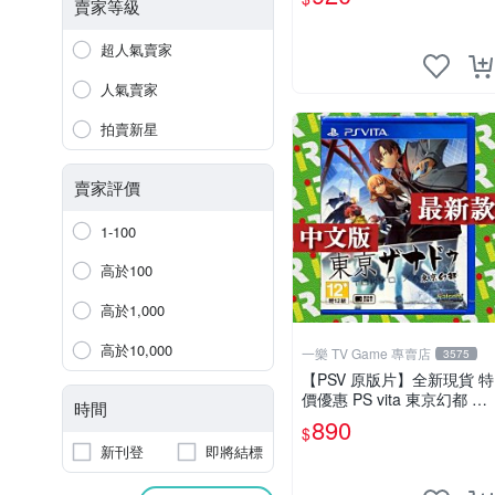
賣家等級
超人氣賣家
人氣賣家
拍賣新星
賣家評價
1-100
高於100
高於1,000
高於10,000
一樂 TV Game 專賣店
3575
【PSV 原版片】全新現貨 特
價優惠 PS vita 東京幻都 TO
時間
KYO XANADU 中文版【台
890
$
中一樂電玩】
新刊登
即將結標