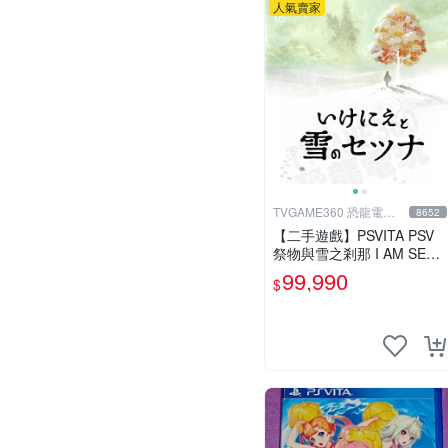
人氣賣家
TVGAME360 恐龍電玩-
8652
台中店
【二手遊戲】PSVITA PSV
祭物與雪之剎那 I AM SETS
UN 日文版【台中恐龍電
99,990
$
玩】