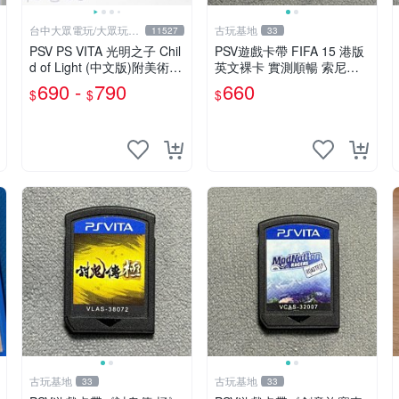
台中大眾電玩/大眾玩具
古玩基地
11527
33
店
PSV PS VITA 光明之子 Chil
PSV遊戲卡帶 FIFA 15 港版
d of Light (中文版)附美術設
英文裸卡 實測順暢 索尼專
定集(二手商品)【台中大眾
機適用 只此一家 不退不換
690 -
790
660
$
$
$
電玩】
買2送優惠 psv fifa 15 港版
卡帶
古玩基地
古玩基地
33
33