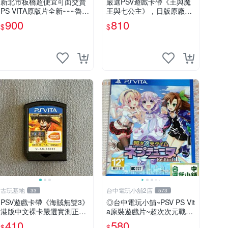
新北市板橋超便宜可面交賣
嚴選PSV遊戲卡帶《王與魔
PS VITA原版片全新~~~魯弗
王與七公主》，日版原廠封
蘭的地下迷宮與魔女的旅團
套，雙面精美封面，實測暢
900
810
$
$
~~~便宜賣
玩無障礙。久藏家中，輕微
使用痕跡，實物圖可查，歡
迎細心評估。古董級遊戲限
量收
古玩基地
台中電玩小舖2店
33
573
PSV遊戲卡帶《海賊無雙3》
◎台中電玩小舖~PSV PS Vit
港版中文裸卡嚴選實測正常
a原裝遊戲片~超次次元戰記
索尼PSV專用 港版直營 psv
戰機少女 Re;Birth1 ~580
410
580
$
$