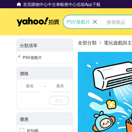
首頁
購物中心
中古車
帳務中心
信箱
App下載
Yahoo拍賣
PSV遊戲片
電玩遊戲與主
分類清單
PSV遊戲片
價格
-
確定
優惠
折扣碼