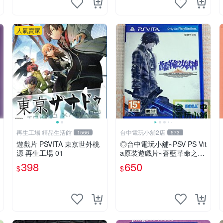
人氣賣家
再生工場 精品生活館
台中電玩小舖2店
1566
573
遊戲片 PSVITA 東京世外桃
◎台中電玩小舖~PSV PS Vit
源 再生工場 01
a原裝遊戲片~蒼藍革命之女
武神 中文版 中文版 ~650
398
650
$
$