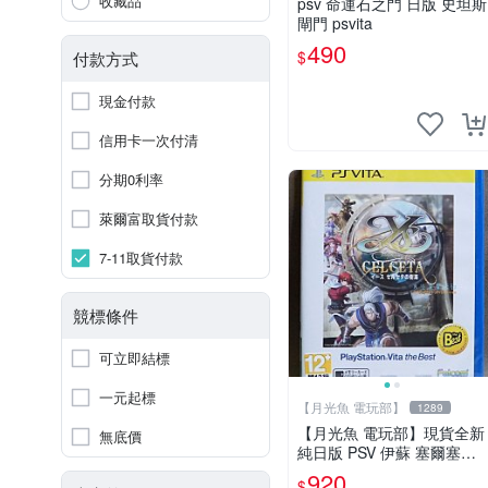
收藏品
psv 命運石之門 日版 史坦斯
閘門 psvita
490
$
付款方式
現金付款
信用卡一次付清
分期0利率
萊爾富取貨付款
7-11取貨付款
競標條件
可立即結標
一元起標
【月光魚 電玩部】
1289
【月光魚 電玩部】現貨全新
無底價
純日版 PSV 伊蘇 塞爾塞塔
的樹海 BEST版 日版日文
920
$