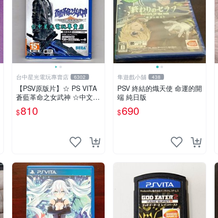
台中星光電玩專賣店
隼遊戲小舖
6302
438
【PSV原版片】☆ PS VITA
PSV 終結的熾天使 命運的開
蒼藍革命之女武神 ☆中文版
端 純日版
全新品【台中星光電玩】
810
690
$
$