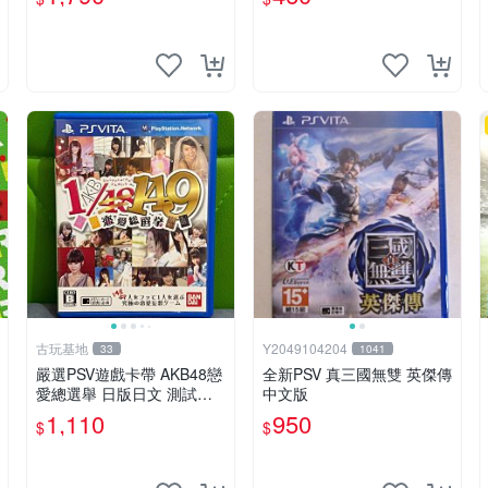
版)+特典--漫畫特輯
PSV 日版裸卡 測試無誤 PS
V機專屬遊戲 即時下載享優
惠
古玩基地
Y2049104204
33
1041
嚴選PSV遊戲卡帶 AKB48戀
全新PSV 真三國無雙 英傑傳
愛總選舉 日版日文 測試正
中文版
常 游戲卡帶 磨痕 壓痕 成色
1,110
950
$
$
圖