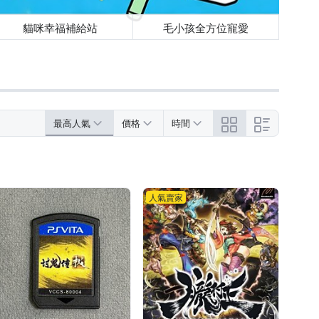
貓咪幸福補給站
毛小孩全方位寵愛
最高人氣
價格
時間
人氣賣家