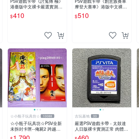
PSV遊戲卡帶《討鬼傳 極》
PSV遊戲卡帶《創意族賽車
港臺版中文裸卡嚴選實測正
摩登大賽車》港版中文裸卡
常，限索尼PSV機器專用，
嚴選推薦，實測無誤跑順暢
410
510
$
$
不兼容其他平臺，單次購滿
行。僅限Sony PSP機器使
2張享第二張優惠，數量不
用，其他平臺無法運作。新
限。 討鬼傳 極 PSV
單次購2張起第2張優惠
☆小瓶子玩具坊☆
古玩基地
10088
33
☆小瓶子玩具坊☆PSV全新
嚴選PSV遊戲卡帶 - 太鼓達
未拆封卡匣--俺屍2 跨越俺
人日版裸卡實測正常 肉體直
的屍體前進吧 限定版 (中文
銷 Sony官方認證 太鼓達人
1,790
460
$
$