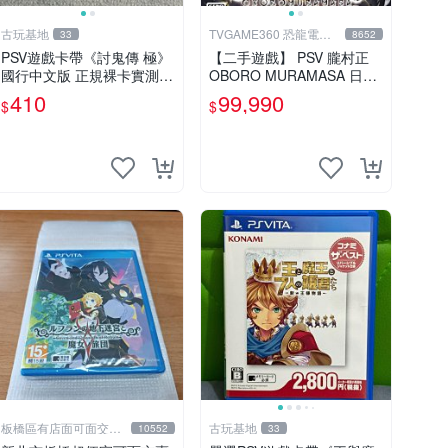
古玩基地
TVGAME360 恐龍電玩-
33
8652
台中店
PSV遊戲卡帶《討鬼傳 極》
【二手遊戲】 PSV 朧村正
國行中文版 正規裸卡實測無
OBORO MURAMASA 日文
誤 索尼官方認證 減價促銷
版 【台中恐龍電玩】
410
99,990
$
$
訂購越早越劃算 討鬼傳 極
PSV 國行
板橋區有店面可面交高
古玩基地
10552
33
價回收電玩