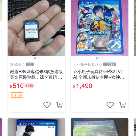
嘉藏珍品
☆小瓶子玩具坊☆
12
10088
嚴選PSV刺客信條3解放港版
☆小瓶子玩具坊☆PSV (VIT
英文原裝遊戲，裸卡直銷 刺
A) 全新未拆封卡匣--女神異
客信條3 游戲 港版游戲
聞錄3 月夜熱舞 中文版
510
1,490
89折
$
$
折扣碼