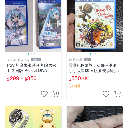
Y2049104204
嘉藏珍品
1041
12
PSV 初音未來系列 初音未來
嚴選PSV遊戲：麻布仔快跑
1, 2 日版 Project DIVA
小小大星球 日版原裝 游玩成
色佳 小小大星球 psv 麻布仔
299 -
350
550
9折
$
$
$
快跑 測試無誤
折扣碼