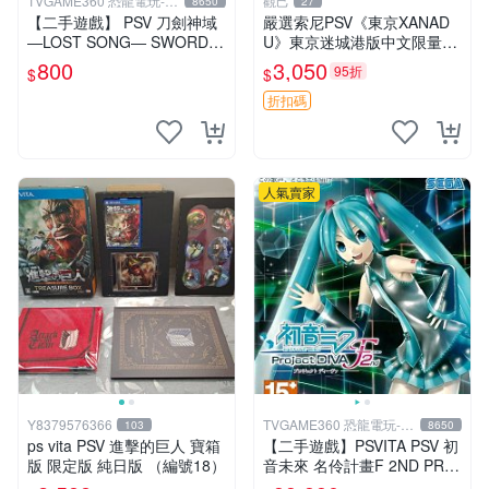
TVGAME360 恐龍電玩-台
觀己
8650
27
中店
【二手遊戲】 PSV 刀劍神域
嚴選索尼PSV《東京XANAD
―LOST SONG― SWORD A
U》東京迷城港版中文限量收
RT ONLINE 中文版【台中恐
藏，全新未拆封 東京迷城 游
800
3,050
95折
$
$
龍電玩】
戲卡 收藏品
折扣碼
人氣賣家
Y8379576366
TVGAME360 恐龍電玩-台
103
8650
中店
ps vita PSV 進擊的巨人 寶箱
【二手遊戲】PSVITA PSV 初
版 限定版 純日版 （編號18）
音未來 名伶計畫F 2ND PRO
JECT DIVA F 2ND 日文版 台