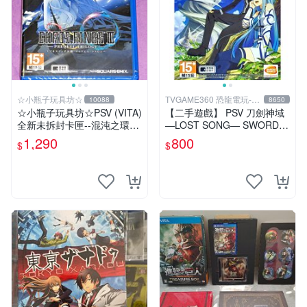
☆小瓶子玩具坊☆
TVGAME360 恐龍電玩-台
10088
8650
中店
☆小瓶子玩具坊☆PSV (VITA)
【二手遊戲】 PSV 刀劍神域
全新未拆封卡匣--混沌之環3
―LOST SONG― SWORD A
前傳三部曲
RT ONLINE 中文版【台中恐
1,290
800
$
$
龍電玩】