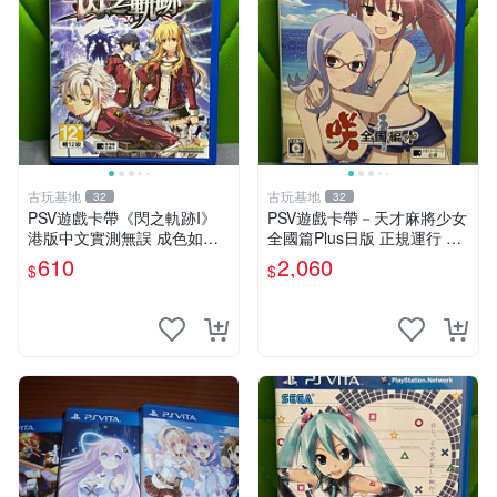
古玩基地
古玩基地
32
32
PSV遊戲卡帶《閃之軌跡I》
PSV遊戲卡帶－天才麻將少女
港版中文實測無誤 成色如圖
全國篇Plus日版 正規運行 成
請斟酌 買家自負 PSV 港版 鳴
色如圖 確認後拍 下單即同意
610
2,060
$
$
Whip
天才麻將少女 全國篇 Plus 日
版 PSV 測試正常 卡帶