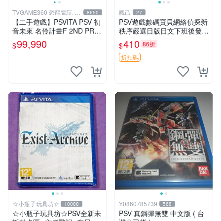
TVGAME360 恐龍電玩-台
觀己
8650
27
中店
【二手遊戲】PSVITA PSV 初
PSV遊戲數碼寶貝網絡偵探新
音未來 名伶計畫F 2ND PRO
秩序嚴選日版日文下班後發貨
JECT DIVA F 2ND 日文版 台
網絡偵探 日版 美品
99,990
410
86折
$
$
中恐龍
折扣碼
☆小瓶子玩具坊☆
Y0860785739
10088
568
☆小瓶子玩具坊☆PSV全新未
PSV 真鋼彈無雙 中文版 ( 台