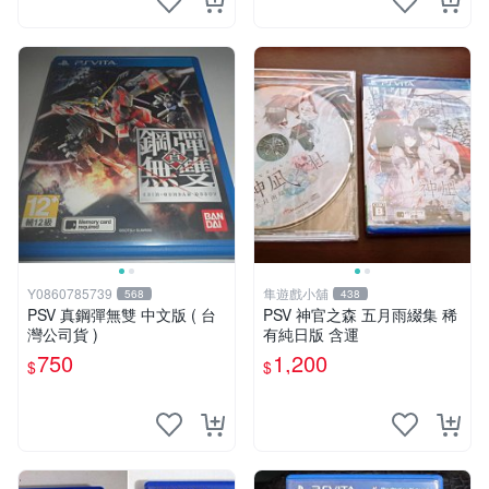
Y0860785739
隼遊戲小舖
568
438
PSV 真鋼彈無雙 中文版 ( 台
PSV 神官之森 五月雨綴集 稀
灣公司貨 )
有純日版 含運
750
1,200
$
$