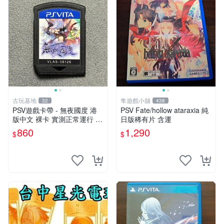
古玩基地
隼遊戲小舖
32
438
PSV遊戲卡帶 - 無夜國度 港
PSV Fate/hollow ataraxia 純
版中文 裸卡 實測正常運行 索
日版稀有片 含運
尼專用 只能運行于PSV 無夜
860
1,290
$
$
國度 PSV 港版中文裸卡