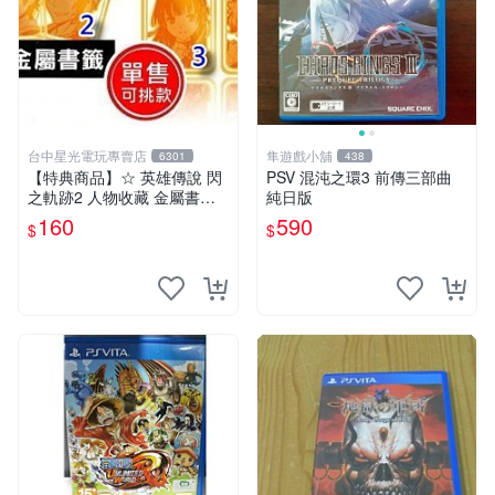
台中星光電玩專賣店
隼遊戲小舖
6301
438
【特典商品】☆ 英雄傳說 閃
PSV 混沌之環3 前傳三部曲
之軌跡2 人物收藏 金屬書籤
純日版
☆【單張販售 可挑款】台中
160
590
$
$
星光電玩