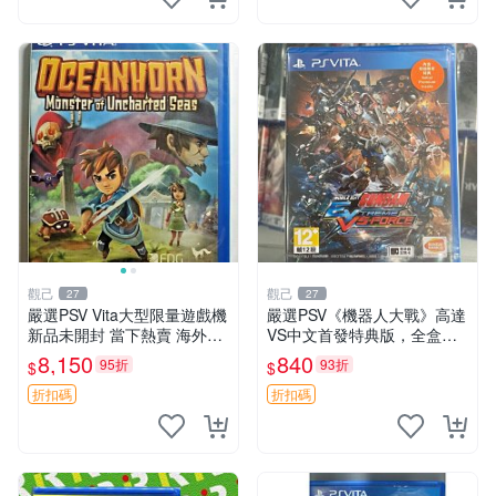
觀己
觀己
27
27
嚴選PSV Vita大型限量遊戲機
嚴選PSV《機器人大戰》高達
新品未開封 當下熱賣 海外版
VS中文首發特典版，全盒未
發行限量 測試版
開封收藏佳品 電腦遊戲 現代
8,150
840
95折
93折
$
$
電玩 PSP 游戲機
折扣碼
折扣碼