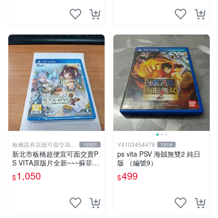
板橋區有店面可面交高價
Y4103454476
10551
1514
回收電玩
新北市板橋超便宜可面交賣P
ps vita PSV 海賊無雙2 純日
S VITA原版片全新~~~蘇菲的
版 （編號9）
鍊金工房 不可思議之書的鍊
1,050
499
$
$
金術士~~~便宜賣