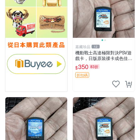
嘉藏珍品
12
機動戰士高達極限對決PSV遊
戲卡，日版原裝祼卡成色佳
機動戰士高達極限對決 PSV
350
83折
$
日版 裸卡 成品
折扣碼