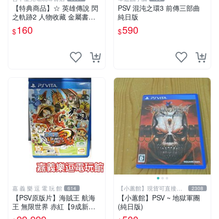
【特典商品】☆ 英雄傳說 閃
PSV 混沌之環3 前傳三部曲
之軌跡2 人物收藏 金屬書籤
純日版
☆【單張販售 可挑款】台中
160
590
$
$
星光電玩
嘉 義 樂 逗 電 玩 館
【小蕙館】現貨可直接下
614
2308
標
【PSV原版片】海賊王 航海
【小蕙館】PSV ~ 地獄軍團
王 無限世界 赤紅【9成新】✪
(純日版)
中文版 中古二手✪嘉義樂逗