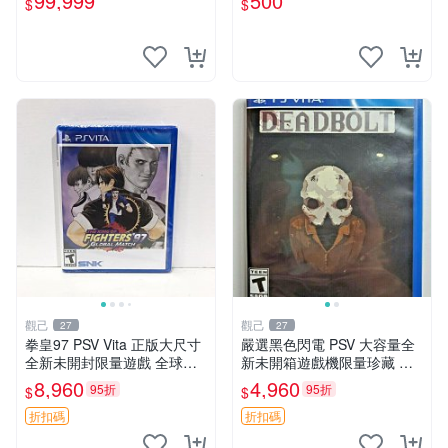
99,999
500
$
$
電玩館
觀己
觀己
27
27
拳皇97 PSV Vita 正版大尺寸
嚴選黑色閃電 PSV 大容量全
全新未開封限量遊戲 全球嚴
新未開箱遊戲機限量珍藏 電
選 拳皇97 個限定版 新未拆封
玩 測試版 遊戲機 PSVita
8,960
4,960
95折
95折
$
$
家用遊戲機遊戲厳選推薦 拳
皇97 Vita 大型全新未
折扣碼
折扣碼