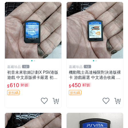
嘉藏珍品
嘉藏珍品
12
12
初音未來歌姬計劃X PSV港版
機動戰士高達極限對決港版裸
遊戲 中文原版裸卡嚴選 初音
卡 游戲嚴選 中文適合收藏 機
未來 畫集 游戲 限量版
動戰士 高達對決 游戲機
610
450
91折
87折
$
$
折扣碼
折扣碼