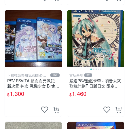
下標後請告知我結標!必看
古玩基地
191
32
關於我
PSV PSVITA 超次次元戰記
嚴選PSV遊戲卡帶 - 初音未來
新次元 神次 戰機少女 Birth1
歌姬計劃F 日版日文 限定封
& 2 & 鋼彈破壞者2 鋼彈創壞
面實測正常讀 初音未來 PSV
1,300
1,460
$
$
者2 中文版
歌姬計劃F 日版日文 卡帶 游
玩用具