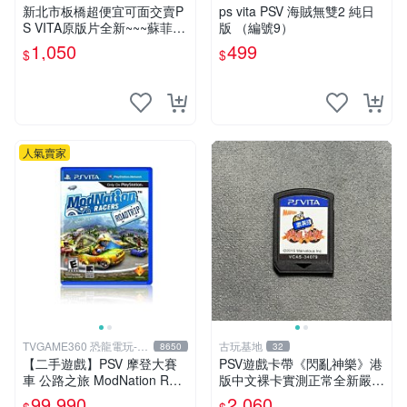
回收電玩
新北市板橋超便宜可面交賣P
ps vita PSV 海賊無雙2 純日
S VITA原版片全新~~~蘇菲的
版 （編號9）
鍊金工房 不可思議之書的鍊
1,050
499
$
$
金術士~~~便宜賣
人氣賣家
TVGAME360 恐龍電玩-台
古玩基地
8650
32
中店
【二手遊戲】PSV 摩登大賽
PSV遊戲卡帶《閃亂神樂》港
車 公路之旅 ModNation Rac
版中文裸卡實測正常全新嚴選
ers 中文版 【台中恐龍電玩】
2張起優惠 閃亂神樂 PSV 港
99,990
2,060