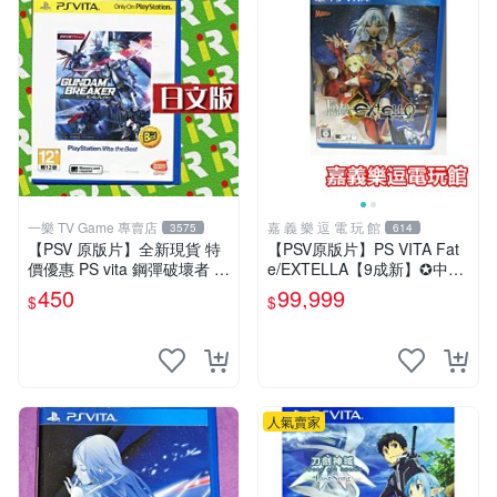
一樂 TV Game 專賣店
嘉 義 樂 逗 電 玩 館
3575
614
【PSV 原版片】全新現貨 特
【PSV原版片】PS VITA Fat
價優惠 PS vita 鋼彈破壞者 鋼
e/EXTELLA【9成新】✪中古
彈創壞者 亞日版 BEST 可繼
二手✪嘉義樂逗電玩館
450
99,999
$
$
承至2代【一樂電玩】
人氣賣家