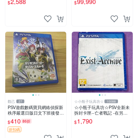
2,588
99,990
$
$
中恐龍
觀己
☆小瓶子玩具坊☆
27
10088
PSV遊戲數碼寶貝網絡偵探新
☆小瓶子玩具坊☆PSV全新未
秩序嚴選日版日文下班後發貨
拆封卡匣--亡者戰記 -在另一
網絡偵探 日版 美品
側的天空下- (日版)
410
1,790
86折
$
$
折扣碼