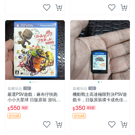
嘉藏珍品
嘉藏珍品
12
12
嚴選PSV遊戲：麻布仔快跑
機動戰士高達極限對決PSV遊
小小大星球 日版原裝 游玩成
戲卡，日版原裝祼卡成色佳
色佳 小小大星球 psv 麻布仔
機動戰士高達極限對決 PSV
550
350
9折
83折
$
$
快跑 測試無誤
日版 裸卡 成品
折扣碼
折扣碼