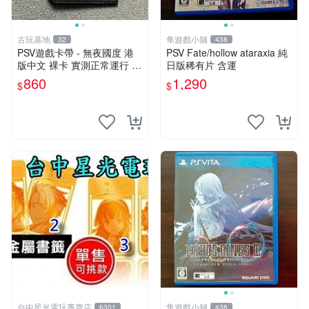
古玩基地
隼遊戲小舖
32
438
PSV遊戲卡帶 - 無夜國度 港
PSV Fate/hollow ataraxia 純
版中文 裸卡 實測正常運行 索
日版稀有片 含運
尼專用 只能運行于PSV 無夜
860
1,290
$
$
國度 PSV 港版中文裸卡
台中星光電玩專賣店
隼遊戲小舖
6301
438