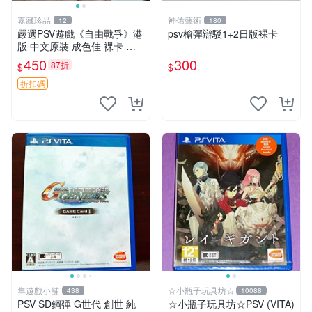
嘉藏珍品
神佑藝術
12
180
嚴選PSV遊戲《自由戰爭》港
psv槍彈辯駁1+2日版裸卡
版 中文原裝 成色佳 裸卡 自
由戰爭 PSV 港版 中文
450
300
87折
$
$
折扣碼
隼遊戲小舖
☆小瓶子玩具坊☆
438
10088
PSV SD鋼彈 G世代 創世 純
☆小瓶子玩具坊☆PSV (VITA)