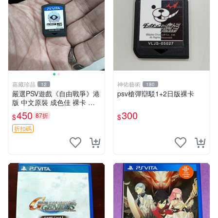
嘉藏珍品
神佑藝術
12
180
嚴選PSV遊戲《自由戰爭》港
psv槍彈辯駁1+2日版裸卡
版 中文原裝 成色佳 裸卡 自
由戰爭 PSV 港版 中文
450
300
87折
$
$
折扣碼