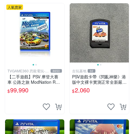
人氣賣家
TVGAME360 恐龍電玩-台
古玩基地
8650
32
中店
【二手遊戲】PSV 摩登大賽
PSV遊戲卡帶《閃亂神樂》港
車 公路之旅 ModNation Rac
版中文裸卡實測正常全新嚴選
ers 中文版 【台中恐龍電玩】
2張起優惠 閃亂神樂 PSV 港
99,990
2,060
$
$
版