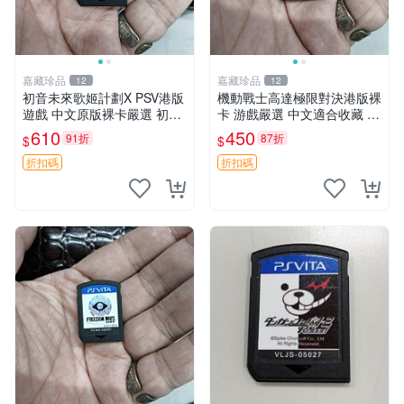
嘉藏珍品
嘉藏珍品
12
12
初音未來歌姬計劃X PSV港版
機動戰士高達極限對決港版裸
遊戲 中文原版裸卡嚴選 初音
卡 游戲嚴選 中文適合收藏 機
未來 畫集 游戲 限量版
動戰士 高達對決 游戲機
610
450
91折
87折
$
$
折扣碼
折扣碼