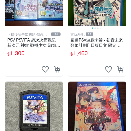
下標後請告知我結標!必看
古玩基地
191
32
關於我
PSV PSVITA 超次次元戰記
嚴選PSV遊戲卡帶 - 初音未來
新次元 神次 戰機少女 Birth1
歌姬計劃F 日版日文 限定封
& 2 & 鋼彈破壞者2 鋼彈創壞
面實測正常讀 初音未來 PSV
1,300
1,460
$
$
者2 中文版
歌姬計劃F 日版日文 卡帶 游
玩用具