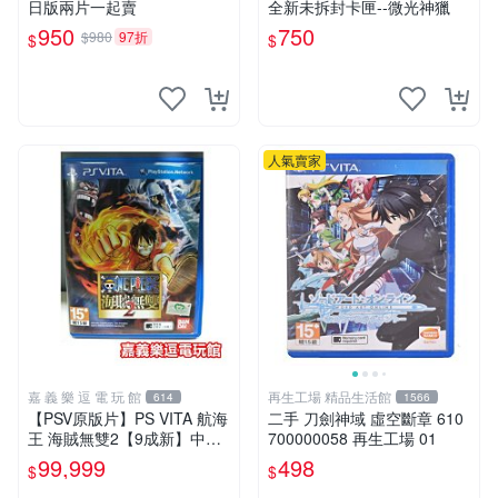
日版兩片一起賣
全新未拆封卡匣--微光神獵
950
750
$980
97折
$
$
人氣賣家
嘉 義 樂 逗 電 玩 館
再生工場 精品生活館
614
1566
【PSV原版片】PS VITA 航海
二手 刀劍神域 虛空斷章 610
王 海賊無雙2【9成新】中文
700000058 再生工場 01
版✪中古二手✪嘉義樂逗電玩
99,999
498
$
$
館