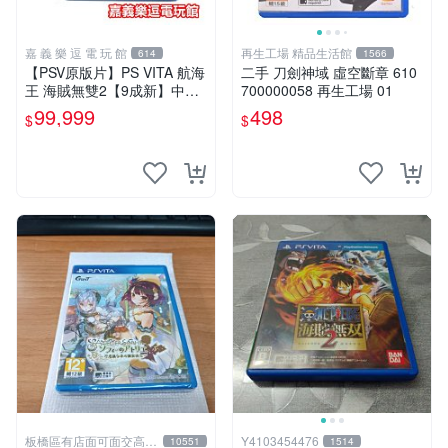
嘉 義 樂 逗 電 玩 館
再生工場 精品生活館
614
1566
【PSV原版片】PS VITA 航海
二手 刀劍神域 虛空斷章 610
王 海賊無雙2【9成新】中文
700000058 再生工場 01
版✪中古二手✪嘉義樂逗電玩
99,999
498
$
$
館
板橋區有店面可面交高價
Y4103454476
10551
1514