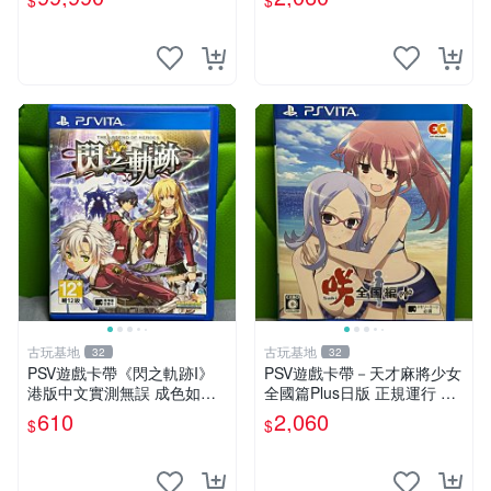
$
$
版
古玩基地
古玩基地
32
32
PSV遊戲卡帶《閃之軌跡I》
PSV遊戲卡帶－天才麻將少女
港版中文實測無誤 成色如圖
全國篇Plus日版 正規運行 成
請斟酌 買家自負 PSV 港版 鳴
色如圖 確認後拍 下單即同意
610
2,060
$
$
Whip
天才麻將少女 全國篇 Plus 日
版 PSV 測試正常 卡帶