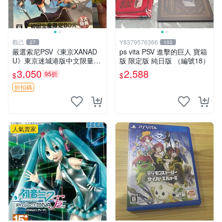
觀己
Y8379576366
27
103
嚴選索尼PSV《東京XANAD
ps vita PSV 進擊的巨人 寶箱
U》東京迷城港版中文限量收
版 限定版 純日版 （編號18）
藏，全新未拆封 東京迷城 游
3,050
2,588
95折
$
$
戲卡 收藏品
折扣碼
人氣賣家