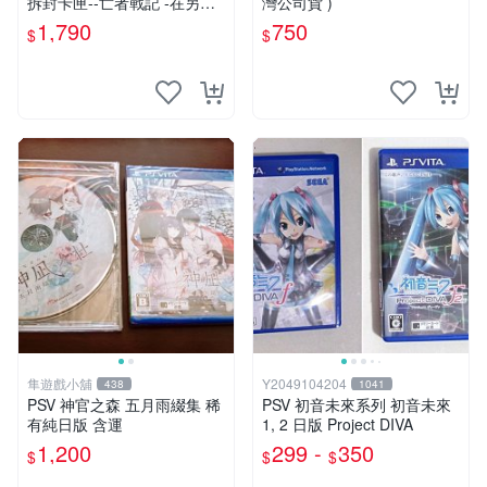
拆封卡匣--亡者戰記 -在另一
灣公司貨 )
側的天空下- (日版)
1,790
750
$
$
隼遊戲小舖
Y2049104204
438
1041
PSV 神官之森 五月雨綴集 稀
PSV 初音未來系列 初音未來
有純日版 含運
1, 2 日版 Project DIVA
1,200
299 -
350
$
$
$