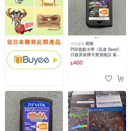
古玩基地
33
PSV遊戲卡帶《高達 Seed》
日版原裝裸卡實測無誤 索尼
專機獨享嚴選推薦 psv 高達
460
$
無誤卡帶