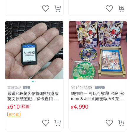
嘉藏珍品
Y9199433501
12
132
嚴選PSV刺客信條3解放港版
網拍唯一 可玩可收藏 PSV Ro
英文原裝遊戲，裸卡直銷 刺
meo & Juliet 羅密歐 VS 茱麗
客信條3 游戲 港版游戲
葉 全卷包 豪華版日版
510
4,990
89折
$
$
折扣碼