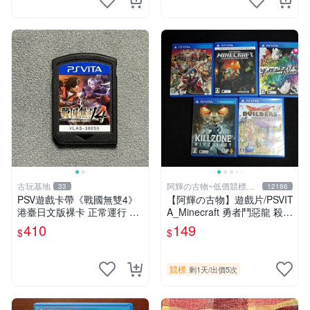
古玩基地
阿輝の古物~低價競標五
33
12186
六日結標
PSV遊戲卡帶《戰國無雙4》
【阿輝の古物】遊戲片/PSVIT
港臺日文版裸卡 正常運行 臺
A_Minecraft 勇者鬥惡龍 殺戮
灣索尼專用 游戲機械玩不了
地帶 英雄傳說 槍彈辯駁 一批
410
149
$
$
戰國無雙 4 PSV 港版 卡帶 無
合售_刮痕污漬_1元起標無底
雙4 PSV卡帶 港臺
價_#F30
競標
剩1天
/
出價5次