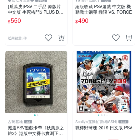
❤️瓜瓜皮電玩❤️
Y9199433501
2402
132
{瓜瓜皮}PSV 二手品 原版片
絕版收藏 PSV遊戲 中文版 機
中文版 生死格鬥5 PLUS Dea
動戰士鋼彈 極限 VS. FORCE
d or Alive 5(遊戲都有回收)
550
490
$
$
近期銷量3件
已售完
古玩基地
Scotty's運動拍賣網(SSN)
33
623
嚴選PSV遊戲卡帶《秋葉原之
職棒野球魂 2019 日文版 PSV
旅2》港版中文裸卡實測正
常，專機遊戲只可在SONY P