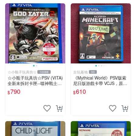
☆小瓶子玩具坊☆
古玩基地
10088
33
☆小瓶子玩具坊☆PSV (VITA)
《Mythical World》PSV版索
全新未拆封卡匣--噬神戰士2
尼日版游戲卡帶 VCJS，原裝
《噬神者2》(日版)
進口帶全盒說明書，支持主機
790
610
$
$
運行。Mythical World PSV
游戲 卡