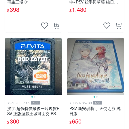
再生工場 01
中- PSV 殺手與草莓 純日版
日文版 ※戀愛×懸疑※ 戀愛AD
398
1,480
$
$
V遊戲
Y2532098515
Y0860785739
401
568
拚了.超低特價最後一片現貨P
PSV 新安琪莉可 天使之淚 純
SV 正版游戲土城可面交 PSV
日版
噬神者 解放重生 日版 【9成
300
650
$
$
新】✪裸片 二手九成新~