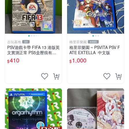
古玩基地
格里菲樂園
33
4485
PSV遊戲卡帶 FIFA 13 港版英
格里菲樂園 ~ PSVITA PSV F
文實測正常 PS5盒壓痕有圖
ATE EXTELLA 中文版
可驗收 FIFA 13 PSV 港版 游
410
1,000
$
$
玩無問題 PSV FIFA 13 港版
英文