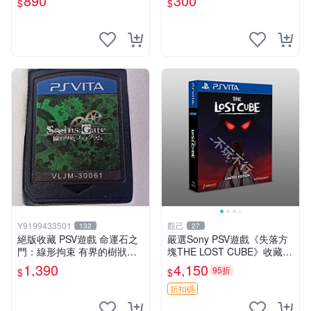
890
300
$
$
樂電玩】
Y9199433501
觀己
132
27
絕版收藏 PSV遊戲 命運石之
嚴選Sony PSV遊戲《失落方
門：線形拘束 有界的樹狀圖
塊THE LOST CUBE》收藏
日版 VLJM-30061
版，英語原裝未拆封 失落方
1,390
4,150
95折
$
$
塊 THE LOST CUBE PSV 精
華版 新作 權杖
折扣碼