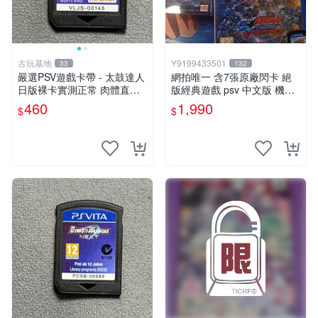
古玩基地
Y9199433501
33
132
嚴選PSV遊戲卡帶 - 太鼓達人
網拍唯一 含7張原廠閃卡 絕
日版裸卡實測正常 肉體直銷
版經典遊戲 psv 中文版 機動
Sony官方認證 太鼓達人 PSV
戰士 鋼彈 極限VS. FORCE
460
1,990
$
$
日版裸卡 測試無誤 PSV機專
屬遊戲 即時下載享優惠