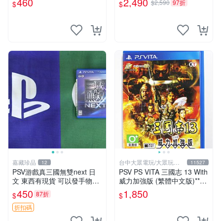
460
2,490
$2,590
97折
$
$
SV上運行 卡帶 psv 港版
嘉藏珍品
台中大眾電玩/大眾玩具
12
11527
店
PSV游戲真三國無雙next 日
PSV PS VITA 三國志 13 With
文 東西有現貨 可以發手物品
威力加強版 (繁體中文版)**
無質量問題售不退不換
(二手商品)【台中大眾電玩】
450
1,850
87折
$
$
折扣碼