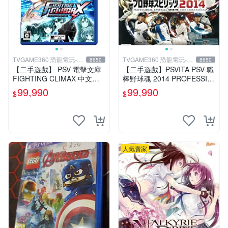
TVGAME360 恐龍電玩-台
TVGAME360 恐龍電玩-台
8650
8650
中店
中店
【二手遊戲】 PSV 電擊文庫
【二手遊戲】PSVITA PSV 職
FIGHTING CLIMAX 中文版
棒野球魂 2014 PROFESSIO
【台中恐龍電玩】
NAL BASEBALL 2014 日文
99,990
99,990
$
$
版
人氣賣家