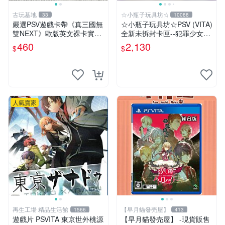
古玩基地
☆小瓶子玩具坊☆
33
10088
嚴選PSV遊戲卡帶《真三國無
☆小瓶子玩具坊☆PSV (VITA)
雙NEXT》歐版英文裸卡實測
全新未拆封卡匣--犯罪少女2
正常全新到貨 真三國無雙 PS
《Criminal Girls 2》限定版
460
2,130
$
$
V 游戲卡帶 任玩無雙
(日版)
人氣賣家
再生工場 精品生活館
【早月貓發売屋】
1566
413
遊戲片 PSVITA 東京世外桃源
【早月貓發売屋】 -現貨販售