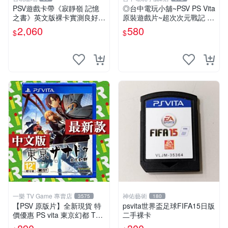
PSV遊戲卡帶《寂靜嶺 記憶
◎台中電玩小舖~PSV PS Vita
之書》英文版裸卡實測良好
原裝遊戲片~超次次元戰記 戰
限定PSV平臺獨享 廚房遊戲
機少女 Re;Birth1 ~580
2,060
580
$
$
獲得熱銷推薦 寂靜嶺 電玩遊
戲 PSV卡帶
一樂 TV Game 專賣店
神佑藝術
3575
180
【PSV 原版片】全新現貨 特
psvita世界盃足球FIFA15日版
價優惠 PS vita 東京幻都 TOK
二手裸卡
YO XANADU 中文版【台中一