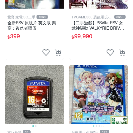
愛寶 家電 3C二手
TVGAME360 恐龍電玩-台
1363
8650
中店
全新PSV 原版片 英文版 樂
【二手遊戲】PSVita PSV 女
高：復仇者聯盟
武神驅動 VALKYRIE DRIVE
日文版【台中恐龍電玩】
399
99,990
$
$
古玩基地
台中電玩小舖2店
33
572