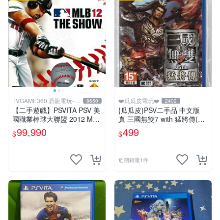
TVGAME360 恐龍電玩-台
❤️瓜瓜皮電玩❤️
8650
2402
中店
【二手遊戲】PSVITA PSV 美
{瓜瓜皮}PSV二手品 中文版
國職業棒球大聯盟 2012 MLB
真 三國無雙7 with 猛將傳(遊
THE SHOW 12 英文版 【台
戲都能回收)
99,990
499
$
$
中恐龍電玩】
近期銷量1件