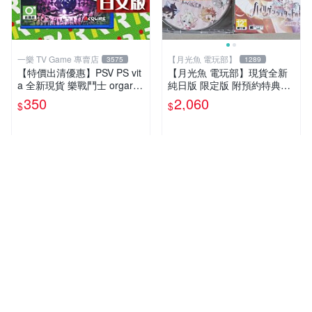
一樂 TV Game 專賣店
【月光魚 電玩部】
3575
1289
【特價出清優惠】PSV PS vit
【月光魚 電玩部】現貨全新
a 全新現貨 樂戰鬥士 orgarhy
純日版 限定版 附預約特典CD
thm 亞日版 日文版【一樂電
PSV 海利肯施塔特之歌 限定
350
2,060
$
$
玩】
版 純日版