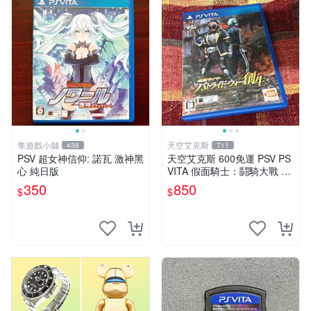
隼遊戲小舖
天空艾克斯
438
711
PSV 超女神信仰: 諾瓦 激神黑
天空艾克斯 600免運 PSV PS
心 純日版
VITA 假面騎士：鬪騎大戰 創
生 普通版 純日版
350
850
$
$