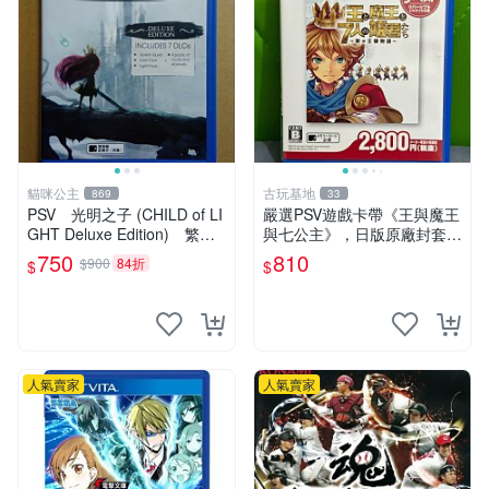
貓咪公主
古玩基地
869
33
PSV 光明之子 (CHILD of LI
嚴選PSV遊戲卡帶《王與魔王
GHT Deluxe Edition) 繁體
與七公主》，日版原廠封套，
中文版 二手品
雙面精美封面，實測暢玩無障
750
810
$900
84折
$
$
礙。久藏家中，輕微使用痕
跡，實物圖可查，歡迎細心評
估。古董級遊戲限量收
人氣賣家
人氣賣家