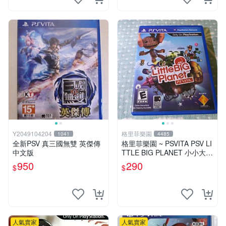
Y2049104204
格里菲樂園
1041
4485
全新PSV 真三國無雙 英傑傳
格里菲樂園 ~ PSVITA PSV LI
中文版
TTLE BIG PLANET 小小大星
球 美版
950
290
$
$
人氣賣家
人氣賣家