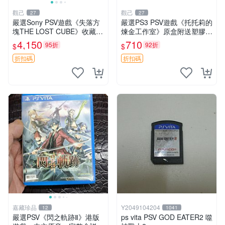
觀己
觀己
27
27
嚴選Sony PSV遊戲《失落方
嚴選PS3 PSV遊戲《托托莉的
塊THE LOST CUBE》收藏
煉金工作室》原盒附送塑膠海
版，英語原裝未拆封 失落方
報，未開封收藏版 托托莉 爐
4,150
710
95折
92折
$
$
塊 THE LOST CUBE PSV 精
石 工作室
華版 新作 權杖
折扣碼
折扣碼
嘉藏珍品
Y2049104204
12
1041
嚴選PSV《閃之軌跡Ⅱ》港版
ps vita PSV GOD EATER2 噬