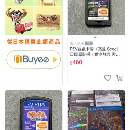
古玩基地
33
PSV遊戲卡帶《高達 Seed》
日版原裝裸卡實測無誤 索尼
專機獨享嚴選推薦 psv 高達
460
$
無誤卡帶