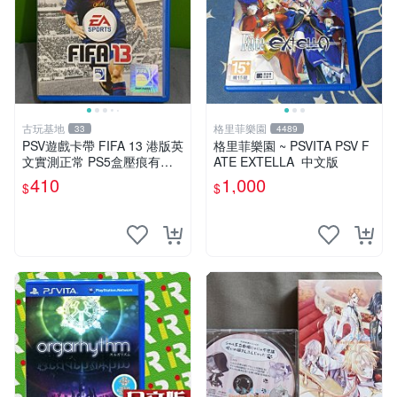
古玩基地
格里菲樂園
33
4489
PSV遊戲卡帶 FIFA 13 港版英
格里菲樂園 ~ PSVITA PSV F
文實測正常 PS5盒壓痕有圖
ATE EXTELLA 中文版
可驗收 FIFA 13 PSV 港版 游
410
1,000
$
$
玩無問題 PSV FIFA 13 港版
英文