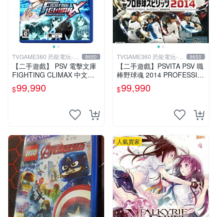
TVGAME360 恐龍電玩-台
TVGAME360 恐龍電玩-台
8650
8650
中店
中店
【二手遊戲】 PSV 電擊文庫
【二手遊戲】PSVITA PSV 職
FIGHTING CLIMAX 中文版
棒野球魂 2014 PROFESSIO
【台中恐龍電玩】
NAL BASEBALL 2014 日文
99,990
99,990
$
$
版
人氣賣家