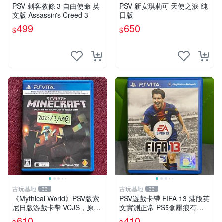
PSV 刺客教條 3 自由使命 英
PSV 新安琪莉可 天使之淚 純
文版 Assassin's Creed 3
日版
499
650
$
$
古玩基地
古玩基地
33
33
《Mythical World》PSV版索
PSV遊戲卡帶 FIFA 13 港版英
尼日版游戲卡帶 VCJS，原裝
文實測正常 PS5盒壓痕有圖
進口帶全盒說明書，支持主機
可驗收 FIFA 13 PSV 港版 游
610
410