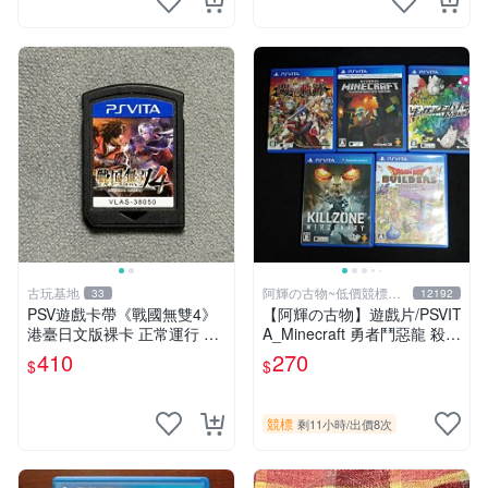
古玩基地
阿輝の古物~低價競標五
33
12192
六日結標
PSV遊戲卡帶《戰國無雙4》
【阿輝の古物】遊戲片/PSVIT
港臺日文版裸卡 正常運行 臺
A_Minecraft 勇者鬥惡龍 殺戮
灣索尼專用 游戲機械玩不了
地帶 英雄傳說 槍彈辯駁 一批
410
270
$
$
戰國無雙 4 PSV 港版 卡帶 無
合售_刮痕污漬_1元起標無底
雙4 PSV卡帶 港臺
價_#F30
競標
剩11小時
/
出價8次