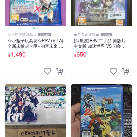
☆小瓶子玩具坊☆
❤️瓜瓜皮電玩❤️
10088
2402
☆小瓶子玩具坊☆PSV (VITA)
{瓜瓜皮}PSV 二手品 原版片
全新未拆封卡匣--初音未來 名
中文版 加速世界 VS 刀劍神
伶計畫X 中文版
域 千年的黃昏(遊戲都能回收)
1,490
650
$
$