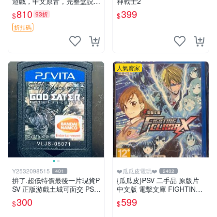
遊戲，中文原音，完整盒説，
神戰士2
實拍展示成色佳 閃之軌跡Ⅱ P
810
399
93折
$
$
SV 港版 中文
折扣碼
人氣賣家
Y2532098515
❤️瓜瓜皮電玩❤️
401
2402
拚了.超低特價最後一片現貨P
{瓜瓜皮}PSV 二手品 原版片
SV 正版游戲土城可面交 PSV
中文版 電擊文庫 FIGHTING
噬神者 解放重生 日版 【9成
CLIMAX(遊戲都有回收)
300
599
$
$
新】✪裸片 二手九成新~