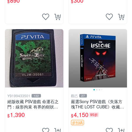
890
300
$
$
樂電玩】
Y9199433501
觀己
132
27
絕版收藏 PSV遊戲 命運石之
嚴選Sony PSV遊戲《失落方
門：線形拘束 有界的樹狀圖
塊THE LOST CUBE》收藏
日版 VLJM-30061
版，英語原裝未拆封 失落方
1,390
4,150
95折
$
$
塊 THE LOST CUBE PSV 精
華版 新作 權杖
折扣碼