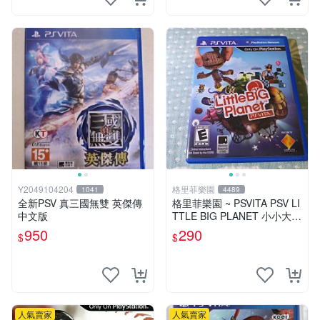
Y2049104204
格里菲樂園
1041
4489
全新PSV 真三國無雙 英傑傳
格里菲樂園 ~ PSVITA PSV LI
中文版
TTLE BIG PLANET 小小大星
球 美版
950
290
$
$
人氣賣家
人氣賣家