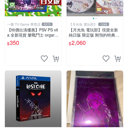
一樂 TV Game 專賣店
【月光魚 電玩部】
3575
1289
【特價出清優惠】PSV PS vit
【月光魚 電玩部】現貨全新
a 全新現貨 樂戰鬥士 orgarhy
純日版 限定版 附預約特典CD
thm 亞日版 日文版【一樂電
PSV 海利肯施塔特之歌 限定
350
2,060
$
$
玩】
版 純日版