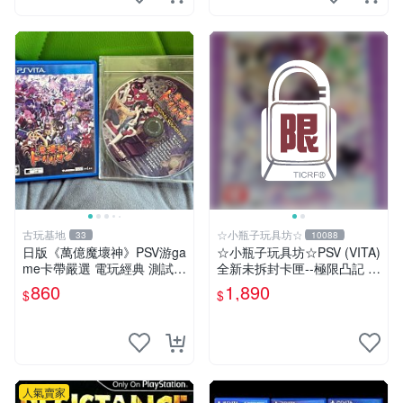
古玩基地
☆小瓶子玩具坊☆
33
10088
日版《萬億魔壞神》PSV游ga
☆小瓶子玩具坊☆PSV (VITA)
me卡帶嚴選 電玩經典 測試正
全新未拆封卡匣--極限凸記 萌
常 完整遊戲內容 附贈未拆封
萌編年史 限定版 (亞版)
860
1,890
$
$
音樂CD 萬億魔壞神 PSV 游g
ame 卡帶 音樂CD 使用
人氣賣家