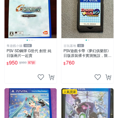
隼遊戲小舖
古玩基地
438
33
PSV SD鋼彈 G世代 創世 純
PSV遊戲卡帶《夢幻俱樂部》
日版兩片一起賣
日版原裝裸卡實測無誤，限S
ONY PSV機支援 psv psv游戲
950
760
$980
97折
$
$
psv夢幻俱樂部
人氣賣家