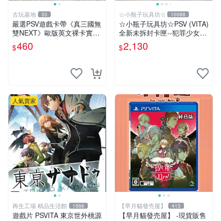
古玩基地
☆小瓶子玩具坊☆
33
10088
嚴選PSV遊戲卡帶《真三國無
☆小瓶子玩具坊☆PSV (VITA)
雙NEXT》歐版英文裸卡實測
全新未拆封卡匣--犯罪少女2
正常全新到貨 真三國無雙 PS
《Criminal Girls 2》限定版
460
2,130
$
$
V 游戲卡帶 任玩無雙
(日版)
人氣賣家
再生工場 精品生活館
【早月貓發売屋】
1566
413
遊戲片 PSVITA 東京世外桃源
【早月貓發売屋】 -現貨販售