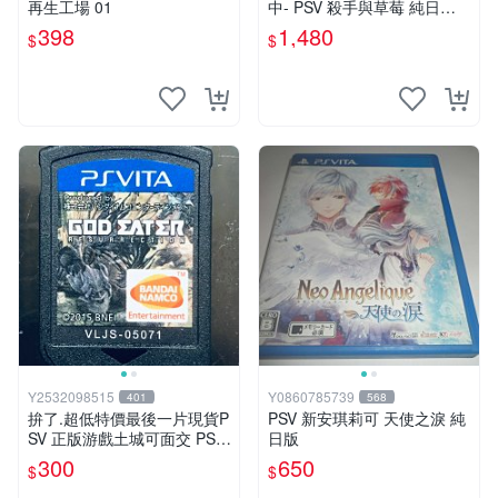
再生工場 01
中- PSV 殺手與草莓 純日版
日文版 ※戀愛×懸疑※ 戀愛AD
398
1,480
$
$
V遊戲
Y2532098515
Y0860785739
401
568
拚了.超低特價最後一片現貨P
PSV 新安琪莉可 天使之淚 純
SV 正版游戲土城可面交 PSV
日版
噬神者 解放重生 日版 【9成
300
650
$
$
新】✪裸片 二手九成新~