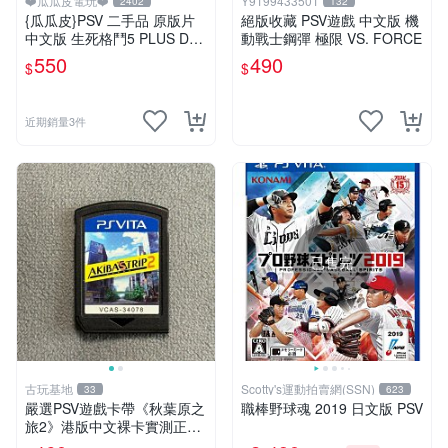
❤️瓜瓜皮電玩❤️
Y9199433501
2402
132
{瓜瓜皮}PSV 二手品 原版片
絕版收藏 PSV遊戲 中文版 機
中文版 生死格鬥5 PLUS Dea
動戰士鋼彈 極限 VS. FORCE
d or Alive 5(遊戲都有回收)
550
490
$
$
近期銷量3件
已售完
古玩基地
Scotty's運動拍賣網(SSN)
33
623
嚴選PSV遊戲卡帶《秋葉原之
職棒野球魂 2019 日文版 PSV
旅2》港版中文裸卡實測正
常，專機遊戲只可在SONY P