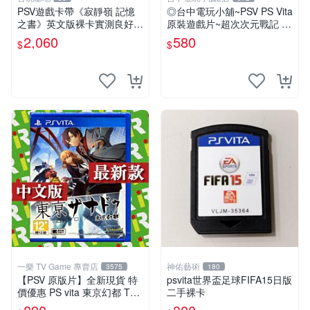
PSV遊戲卡帶《寂靜嶺 記憶
◎台中電玩小舖~PSV PS Vita
之書》英文版裸卡實測良好
原裝遊戲片~超次次元戰記 戰
限定PSV平臺獨享 廚房遊戲
機少女 Re;Birth1 ~580
2,060
580
$
$
獲得熱銷推薦 寂靜嶺 電玩遊
戲 PSV卡帶
一樂 TV Game 專賣店
神佑藝術
3575
180
【PSV 原版片】全新現貨 特
psvita世界盃足球FIFA15日版
價優惠 PS vita 東京幻都 TOK
二手裸卡
YO XANADU 中文版【台中一