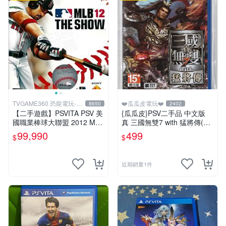
TVGAME360 恐龍電玩-台
❤️瓜瓜皮電玩❤️
8650
2402
中店
【二手遊戲】PSVITA PSV 美
{瓜瓜皮}PSV二手品 中文版
國職業棒球大聯盟 2012 MLB
真 三國無雙7 with 猛將傳(遊
THE SHOW 12 英文版 【台
戲都能回收)
99,990
499
$
$
中恐龍電玩】
近期銷量1件