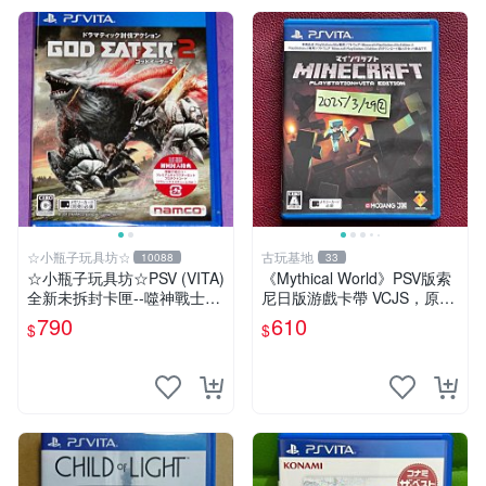
☆小瓶子玩具坊☆
古玩基地
10088
33
☆小瓶子玩具坊☆PSV (VITA)
《Mythical World》PSV版索
全新未拆封卡匣--噬神戰士2
尼日版游戲卡帶 VCJS，原裝
《噬神者2》(日版)
進口帶全盒說明書，支持主機
790
610
$
$
運行。Mythical World PSV
游戲 卡