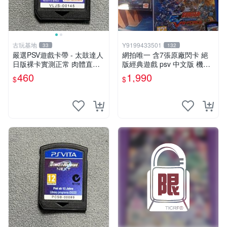
古玩基地
Y9199433501
33
132
嚴選PSV遊戲卡帶 - 太鼓達人
網拍唯一 含7張原廠閃卡 絕
日版裸卡實測正常 肉體直銷
版經典遊戲 psv 中文版 機動
Sony官方認證 太鼓達人 PSV
戰士 鋼彈 極限VS. FORCE
460
1,990
$
$
日版裸卡 測試無誤 PSV機專
屬遊戲 即時下載享優惠