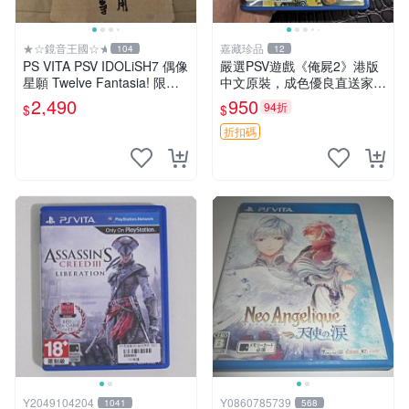
★☆鏡音王國☆★
嘉藏珍品
104
12
PS VITA PSV IDOLiSH7 偶像
嚴選PSV遊戲《俺屍2》港版
星願 Twelve Fantasia! 限定
中文原裝，成色優良直送家門
版 純日版 日文版 特裝版
口 俺屍2 PSV 港版 中文
2,490
950
94折
$
$
折扣碼
Y2049104204
Y0860785739
1041
568