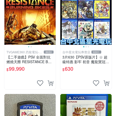
TVGAME360 恐龍電玩-台
台中星光電玩專賣店
8650
6301
中店
【二手遊戲】PSV 全面對抗
3片630【PSV原版片】☆ 超
燃燒天際 RESISTANCE BUR
級特惠 影牢 初音 魔龍寶冠
NING SKIES 中文版【台中恐
鍊金工房 ☆中古二手商品
99,990
630
$
$
龍電玩】
【星光】