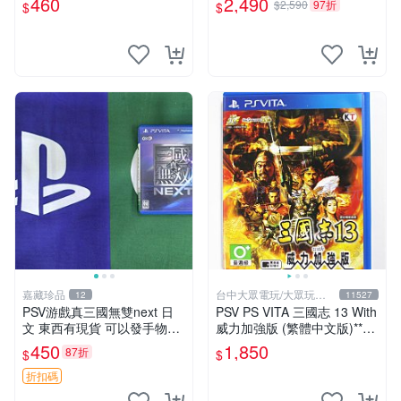
460
2,490
$2,590
97折
$
$
SV上運行 卡帶 psv 港版
嘉藏珍品
台中大眾電玩/大眾玩具
12
11527
店
PSV游戲真三國無雙next 日
PSV PS VITA 三國志 13 With
文 東西有現貨 可以發手物品
威力加強版 (繁體中文版)**
無質量問題售不退不換
(二手商品)【台中大眾電玩】
450
1,850
87折
$
$
折扣碼