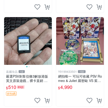
嘉藏珍品
Y9199433501
12
132
嚴選PSV刺客信條3解放港版
網拍唯一 可玩可收藏 PSV Ro
英文原裝遊戲，裸卡直銷 刺
meo & Juliet 羅密歐 VS 茱麗
客信條3 游戲 港版游戲
葉 全卷包 豪華版日版
510
4,990
89折
$
$
折扣碼