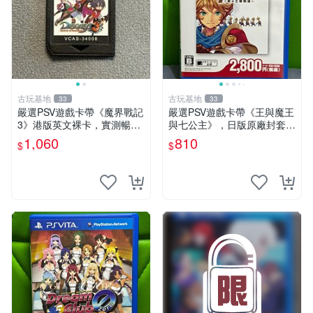
古玩基地
古玩基地
33
33
嚴選PSV遊戲卡帶《魔界戰記
嚴選PSV遊戲卡帶《王與魔王
3》港版英文裸卡，實測暢玩
與七公主》，日版原廠封套，
無障礙，限索尼PSV機器運行
雙面精美封面，實測暢玩無障
1,060
810
$
$
psv 港版 魔界戰記3
礙。久藏家中，輕微使用痕
跡，實物圖可查，歡迎細心評
估。古董級遊戲限量收