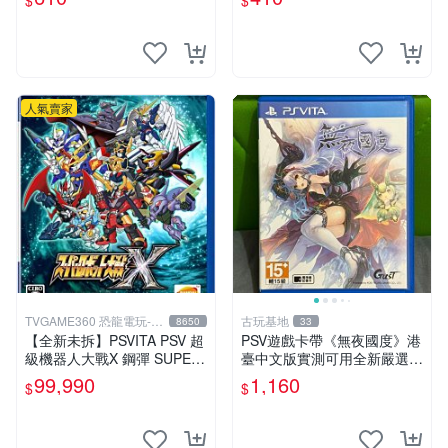
$
$
運行。Mythical World PSV
玩無問題 PSV FIFA 13 港版
游戲 卡
英文
人氣賣家
TVGAME360 恐龍電玩-台
古玩基地
8650
33
中店
【全新未拆】PSVITA PSV 超
PSV遊戲卡帶《無夜國度》港
級機器人大戰X 鋼彈 SUPER
臺中文版實測可用全新嚴選成
ROBOT WARS X 中文版【台
色如圖可放心購買 無夜國度
99,990
1,160
$
$
中恐龍電玩】
PSV 港臺中文 游戲卡帶