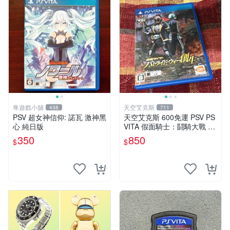
隼遊戲小舖
天空艾克斯
438
711
PSV 超女神信仰: 諾瓦 激神黑
天空艾克斯 600免運 PSV PS
心 純日版
VITA 假面騎士：鬪騎大戰 創
生 普通版 純日版
350
850
$
$