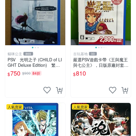
貓咪公主
古玩基地
869
33
PSV 光明之子 (CHILD of LI
嚴選PSV遊戲卡帶《王與魔王
GHT Deluxe Edition) 繁體
與七公主》，日版原廠封套，
中文版 二手品
雙面精美封面，實測暢玩無障
750
810
$900
84折
$
$
礙。久藏家中，輕微使用痕
跡，實物圖可查，歡迎細心評
估。古董級遊戲限量收
人氣賣家
人氣賣家