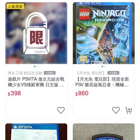
人氣賣家
再生工場 精品生活館
【月光魚 電玩部】
1566
1289
遊戲片 PSVITA 激次元組合戰
【月光魚 電玩部】現貨全新
機少女VS殭屍軍團 日文版 再
PSV 樂高旋風忍者：機械忍
生工場 01
者 亞版英文版 LEGO Ninjag
398
860
$
$
o: Nindroids