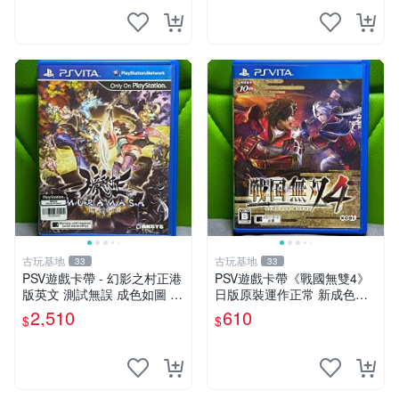
古玩基地
古玩基地
33
33
PSV遊戲卡帶 - 幻影之村正港
PSV遊戲卡帶《戰國無雙4》
版英文 測試無誤 成色如圖 唯
日版原裝運作正常 新成色如
美收藏推薦 幻影之村 正版PS
圖拍賣請先確認 成色拍賣一
2,510
610
$
$
V 港版卡帶 成色保證 村正 港
經成交概不退換 PSV遊戲 卡
版 PSV 港版游戲
帶 戰國無雙 psv游戲卡帶，
戰國無雙4