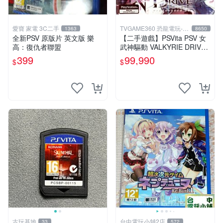
愛寶 家電 3C二手
TVGAME360 恐龍電玩-台
1363
8650
中店
全新PSV 原版片 英文版 樂
【二手遊戲】PSVita PSV 女
高：復仇者聯盟
武神驅動 VALKYRIE DRIVE
日文版【台中恐龍電玩】
399
99,990
$
$
古玩基地
台中電玩小舖2店
33
572