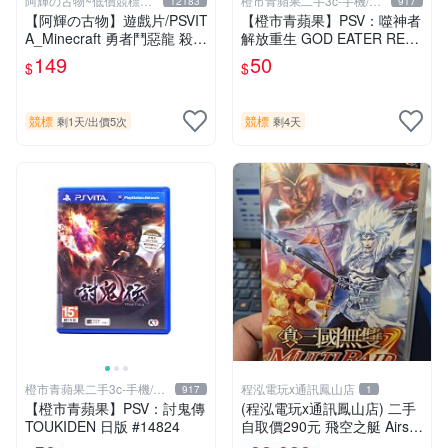
阿輝の古物~低價競標五
橙市青蘋果二手3c-手機/相
12183
917
六日結標
機
【阿輝の古物】遊戲片/PSVIT
【橙市青蘋果】PSV：噬神者
A_Minecraft 勇者鬥惡龍 殺戮
解放重生 GOD EATER RES
地帶 英雄傳說 槍彈辯駁 一批
URRECTION 日版 #19491
149
50
$
$
合售_刮痕污漬_1元起標無底
價_#F30
競標
競標
剩1天
/
出價5次
剩4天
橙市青蘋果二手3c-手機/相
程泓電玩x通訊鳳山店
917
1
機
【橙市青蘋果】PSV：討鬼傳
(程泓電玩x通訊鳳山店) 二手
TOUKIDEN 日版 #14824
自取價290元 飛空之艇 Airshi
p Q 中文版 FOR PS VITA