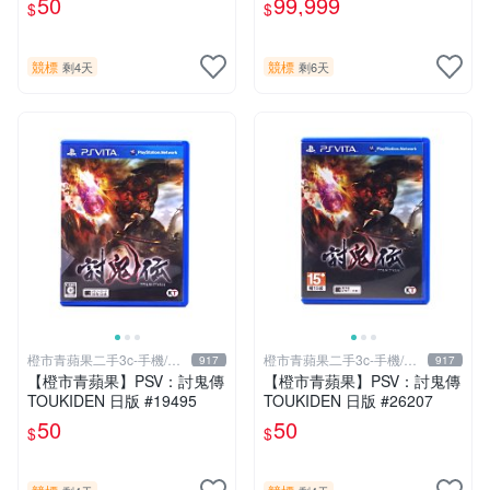
50
99,999
$
$
競標
競標
剩4天
剩6天
橙市青蘋果二手3c-手機/相
橙市青蘋果二手3c-手機/相
917
917
機
機
【橙市青蘋果】PSV：討鬼傳
【橙市青蘋果】PSV：討鬼傳
TOUKIDEN 日版 #19495
TOUKIDEN 日版 #26207
50
50
$
$