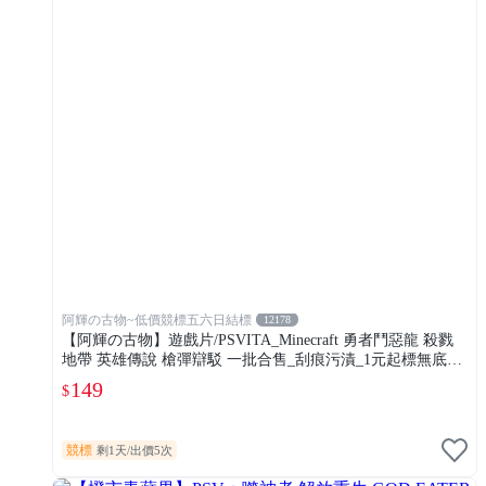
阿輝の古物~低價競標五六日結標
12178
【阿輝の古物】遊戲片/PSVITA_Minecraft 勇者鬥惡龍 殺戮
地帶 英雄傳說 槍彈辯駁 一批合售_刮痕污漬_1元起標無底價
_#F30
149
$
競標
剩1天
/
出價5次