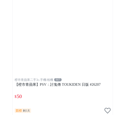
橙市青蘋果二手3c-手機/相機
917
【橙市青蘋果】PSV：討鬼傳 TOUKIDEN 日版 #26207
50
$
競標
剩5天