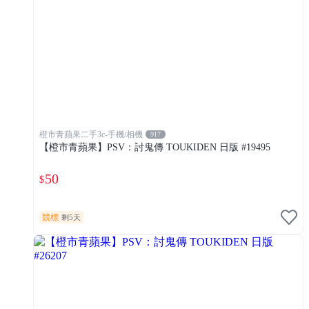
橙市青蘋果二手3c-手機/相機
917
【橙市青蘋果】PSV：討鬼傳 TOUKIDEN 日版 #19495
50
$
競標
剩5天