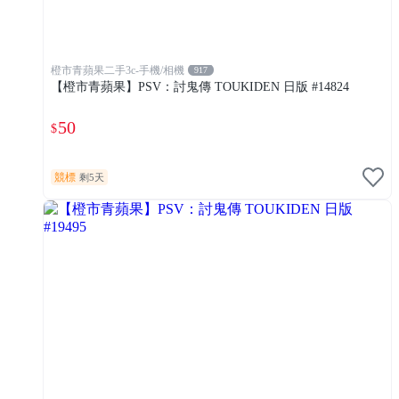
橙市青蘋果二手3c-手機/相機
917
【橙市青蘋果】PSV：討鬼傳 TOUKIDEN 日版 #14824
50
$
競標
剩5天