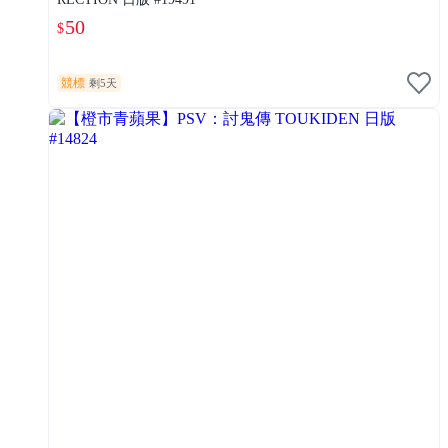
50
$
競標
剩5天