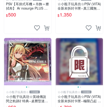
PSV【耳掛式耳機＋吊飾＋擦
☆小瓶子玩具坊☆PSV (VITA)
拭布】 Ar nosurge PLUS 獻
全新未拆封卡匣--真三國無雙
給誕生之星的祈禱詩 【限定
英傑傳 中文版
500
1,350
$
$
特典升級包】台中星光電玩
☆小瓶子玩具坊☆
☆小瓶子玩具坊☆
10088
10088
☆小瓶子玩具坊☆英雄傳說
☆小瓶子玩具坊☆PSV (VITA)
閃之軌跡2 特典--桌曆型迷你
全新未拆封卡匣--極限凸起 萌
原聲帶--"亞莉莎 Alisa"封面
萌水晶 (日版)