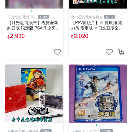
【月光魚 電玩部】
台中星光電玩專賣店
1289
6301
【月光魚 電玩部】現貨全新
【PSV原版片】☆ 魔壞神 兆
純日版 限定版 PSV 千之刃
力翁 限定版 ☆日文亞版全新
濤、桃花染之皇姬 初回限定
品【含美術集】台中星光電玩
2,930
2,020
$
$
版 純日版
台中星光電玩專賣店
☆小瓶子玩具坊☆
6301
10088