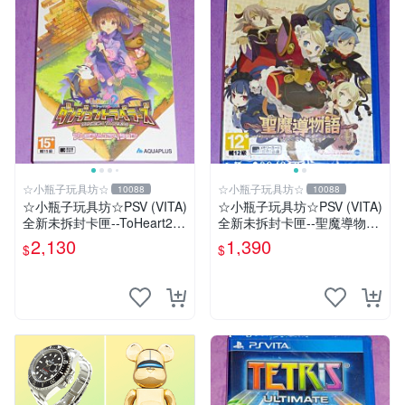
☆小瓶子玩具坊☆
☆小瓶子玩具坊☆
10088
10088
☆小瓶子玩具坊☆PSV (VITA)
☆小瓶子玩具坊☆PSV (VITA)
全新未拆封卡匣--ToHeart2
全新未拆封卡匣--聖魔導物語
迷宮旅人 限定版
(日版)
2,130
1,390
$
$