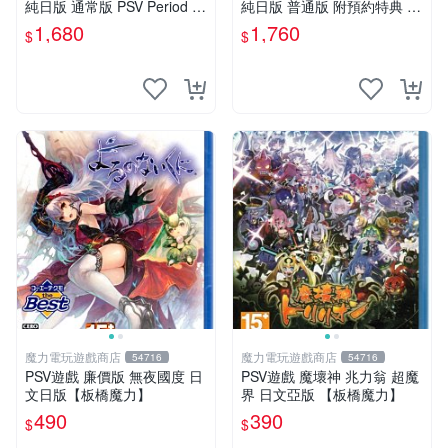
純日版 通常版 PSV Period ～
純日版 普通版 附預約特典 P
鳥籠之阿瑪迪斯～ 普通版 純
SV 東京山手 BOYS for V MAI
1,680
1,760
$
$
日版
N DISC
魔力電玩遊戲商店
魔力電玩遊戲商店
54716
54716
PSV遊戲 廉價版 無夜國度 日
PSV遊戲 魔壞神 兆力翁 超魔
文日版【板橋魔力】
界 日文亞版 【板橋魔力】
490
390
$
$