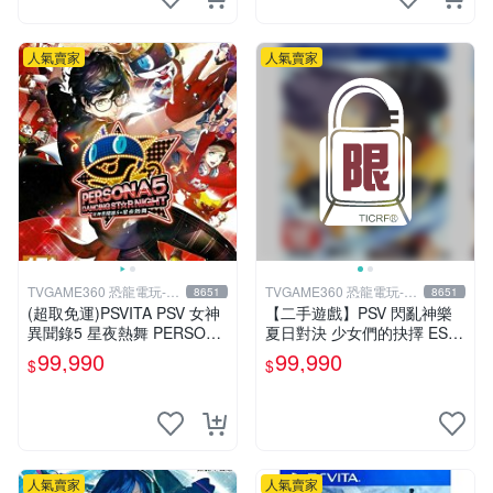
人氣賣家
人氣賣家
TVGAME360 恐龍電玩-台
TVGAME360 恐龍電玩-台
8651
8651
中店
中店
(超取免運)PSVITA PSV 女神
【二手遊戲】PSV 閃亂神樂
異聞錄5 星夜熱舞 PERSONA
夏日對決 少女們的抉擇 ESTI
5 DANCING P5D 中文版 台
VAL VERSUS 中文版【台中
99,990
99,990
$
$
中恐龍
恐龍電玩】
人氣賣家
人氣賣家