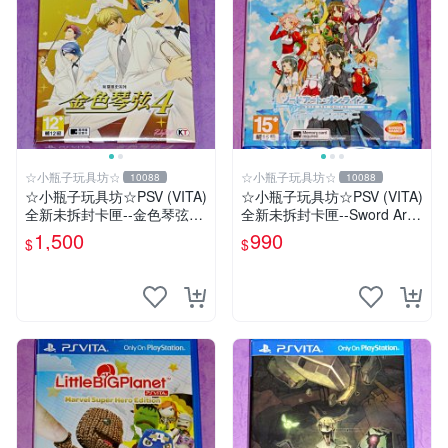
☆小瓶子玩具坊☆
☆小瓶子玩具坊☆
10088
10088
☆小瓶子玩具坊☆PSV (VITA)
☆小瓶子玩具坊☆PSV (VITA)
全新未拆封卡匣--金色琴弦4
全新未拆封卡匣--Sword Art
首批限定版 (中文版)
Online 刀劍神域 虛空斷章
1,500
990
$
$
(亞日版)