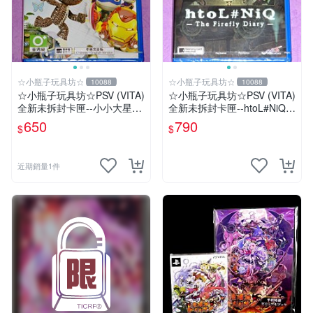
☆小瓶子玩具坊☆
☆小瓶子玩具坊☆
10088
10088
☆小瓶子玩具坊☆PSV (VITA)
☆小瓶子玩具坊☆PSV (VITA)
全新未拆封卡匣--小小大星球
全新未拆封卡匣--htoL#NiQ
PS Vita 漫威超級英雄版 中文
螢火蟲日記
650
790
$
$
版
近期銷量1件