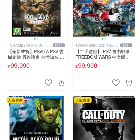
TVGAME360 恐龍電玩-台
TVGAME360 恐龍電玩-台
8651
8651
中店
中店
【全新未拆】PSVITA PSV 古
【二手遊戲】 PSV 自由戰爭
樹旋律 最終演奏 台灣知名 音
FREEDOM WARS 中文版
樂節奏遊戲 DEEMO REBOR
【台中恐龍電玩】
99,990
99,990
$
$
N 中文版 台中
人氣賣家
人氣賣家