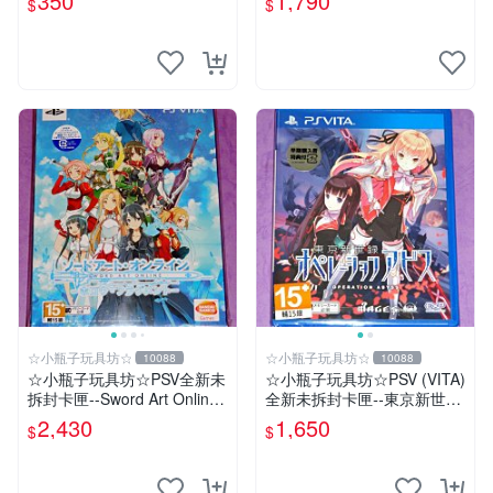
350
1,790
$
$
(無遊戲卡匣唷)
☆小瓶子玩具坊☆
☆小瓶子玩具坊☆
10088
10088
☆小瓶子玩具坊☆PSV全新未
☆小瓶子玩具坊☆PSV (VITA)
拆封卡匣--Sword Art Online
全新未拆封卡匣--東京新世錄
刀劍神域 虛空斷章 限定版
深淵行動 (日版)
2,430
1,650
$
$
(日版)