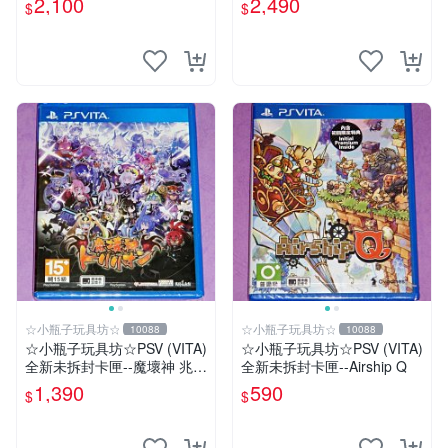
2,100
2,490
$
$
典--美術集
+特典--美術集
☆小瓶子玩具坊☆
☆小瓶子玩具坊☆
10088
10088
☆小瓶子玩具坊☆PSV (VITA)
☆小瓶子玩具坊☆PSV (VITA)
全新未拆封卡匣--魔壞神 兆力
全新未拆封卡匣--Airship Q
翁 (亞版日文版)
1,390
590
$
$