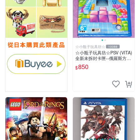
☆小瓶子玩具坊☆
10088
☆小瓶子玩具坊☆PSV (VITA)
全新未拆封卡匣--俄羅斯方塊
終極版
850
$