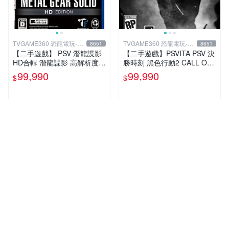
TVGAME360 恐龍電玩-台
TVGAME360 恐龍電玩-台
8651
8651
中店
中店
【二手遊戲】 PSV 潛龍諜影
【二手遊戲】PSVITA PSV 決
HD合輯 潛龍諜影 高解析度版
勝時刻 黑色行動2 CALL OF
(MGS 2+3 HD) 日文版 【台
DUTY BLACK OPS II 2 COD
99,990
99,990
$
$
中恐龍電玩】
英文版 台中
人氣賣家
人氣賣家