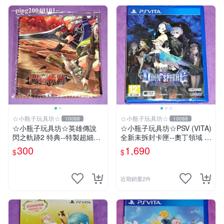
☆小瓶子玩具坊☆
☆小瓶子玩具坊☆
10088
10088
☆小瓶子玩具坊☆英雄傳說
☆小瓶子玩具坊☆PSV (VITA)
閃之軌跡2 特典--特製超細纖
全新未拆封卡匣--奧丁領域 里
維掛布 (無遊戲卡匣唷)
普特拉西爾 中文版
300
1,690
$
$
近期銷量2件