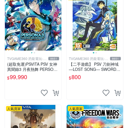
TVGAME360 恐龍電玩-台
TVGAME360 恐龍電玩-台
8651
8651
中店
中店
(超取免運)PSVITA PSV 女神
【二手遊戲】 PSV 刀劍神域
異聞錄3 月夜熱舞 PERSONA
―LOST SONG― SWORD A
3 DANCING P3D 中文版 台
RT ONLINE 中文版【台中恐
99,990
800
$
$
中恐龍
龍電玩】
人氣賣家
人氣賣家