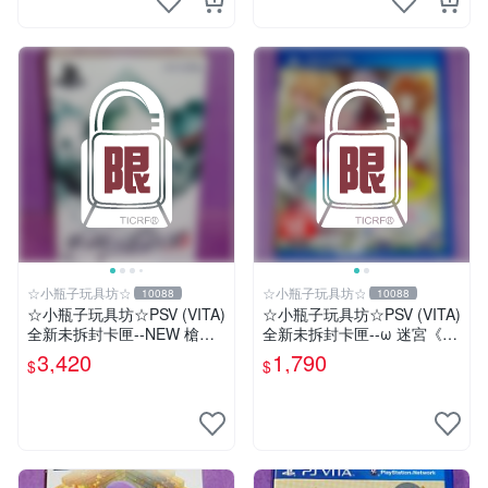
☆小瓶子玩具坊☆
☆小瓶子玩具坊☆
10088
10088
☆小瓶子玩具坊☆PSV (VITA)
☆小瓶子玩具坊☆PSV (VITA)
全新未拆封卡匣--NEW 槍彈
全新未拆封卡匣--ω 迷宮《ω
辯駁 V3 大家的自相殘殺新學
Labyrinth》(日版)
3,420
1,790
$
$
期 限定版 (日版)