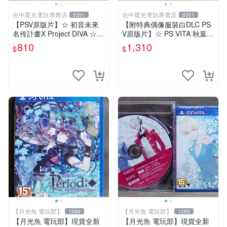
台中星光電玩專賣店
台中星光電玩專賣店
6301
6301
【PSV原版片】☆ 初音未來
【附特典偶像服裝白DLC PS
名伶計畫X Project DIVA ☆中
V原版片】☆ PS VITA 秋葉原
文版全新品【台中星光電玩】
妄想物語 秋葉潮物語 ☆中文
810
1,310
$
$
版全新品【台中星光電玩】
【月光魚 電玩部】
【月光魚 電玩部】
1289
1289
【月光魚 電玩部】現貨全新
【月光魚 電玩部】現貨全新