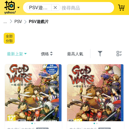
PSV遊戲
登
片
PSV
PSV遊戲片
全部
分類
最新上架
價格
最高人氣