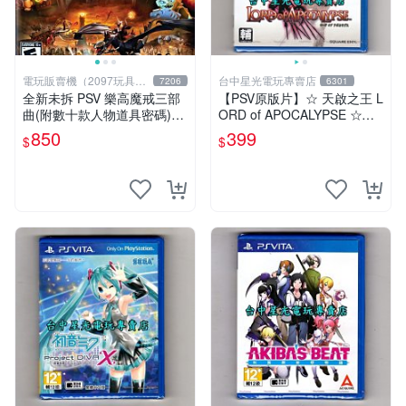
電玩販賣機（2097玩具公
台中星光電玩專賣店
7206
6301
仔舖
全新未拆 PSV 樂高魔戒三部
【PSV原版片】☆ 天啟之王 L
曲(附數十款人物道具密碼)Le
ORD of APOCALYPSE ☆日
go The Lord of the Rings-英
文亞版全新品【台中星光電
850
399
$
$
文美版-
玩】