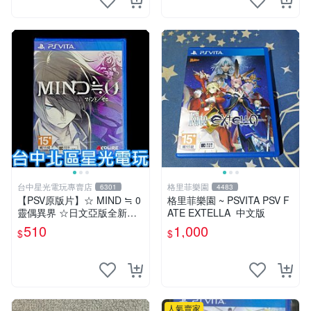
台中星光電玩專賣店
格里菲樂園
6301
4483
【PSV原版片】☆ MIND ≒ 0
格里菲樂園 ~ PSVITA PSV F
靈偶異界 ☆日文亞版全新品
ATE EXTELLA 中文版
【特價優惠】台中星光電玩
510
1,000
$
$
人氣賣家