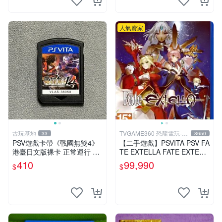
人氣賣家
古玩基地
TVGAME360 恐龍電玩-台
33
8650
中店
PSV遊戲卡帶《戰國無雙4》
【二手遊戲】PSVITA PSV FA
港臺日文版裸卡 正常運行 臺
TE EXTELLA FATE EXTELL
灣索尼專用 游戲機械玩不了
A 中文版【台中恐龍電玩】
410
99,990
$
$
戰國無雙 4 PSV 港版 卡帶 無
雙4 PSV卡帶 港臺