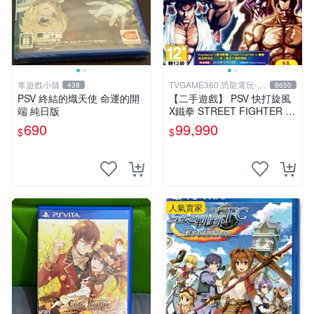
隼遊戲小舖
TVGAME360 恐龍電玩-台
438
8650
中店
PSV 終結的熾天使 命運的開
【二手遊戲】 PSV 快打旋風
端 純日版
X鐵拳 STREET FIGHTER X
TEKKEN 中文版 【台中恐龍
690
99,990
$
$
電玩】
人氣賣家