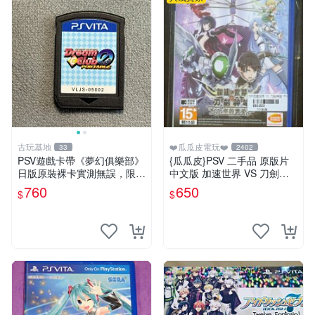
古玩基地
❤️瓜瓜皮電玩❤️
33
2402
PSV遊戲卡帶《夢幻俱樂部》
{瓜瓜皮}PSV 二手品 原版片
日版原裝裸卡實測無誤，限S
中文版 加速世界 VS 刀劍神
ONY PSV機支援 psv psv游戲
域 千年的黃昏(遊戲都能回收)
760
650
$
$
psv夢幻俱樂部