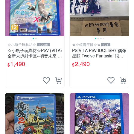
☆小瓶子玩具坊☆
★☆鏡音王國☆★
10088
104
☆小瓶子玩具坊☆PSV (VITA)
PS VITA PSV IDOLiSH7 偶像
全新未拆封卡匣--初音未來 名
星願 Twelve Fantasia! 限定
伶計畫X 中文版
版 純日版 日文版 特裝版
1,490
2,490
$
$