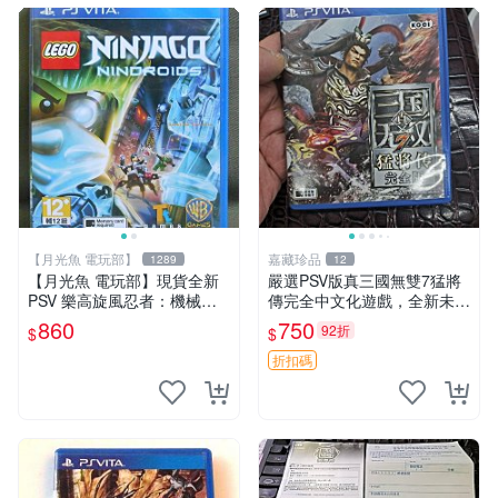
【月光魚 電玩部】
嘉藏珍品
1289
12
【月光魚 電玩部】現貨全新
嚴選PSV版真三國無雙7猛將
PSV 樂高旋風忍者：機械忍
傳完全中文化遊戲，全新未拆
者 亞版英文版 LEGO Ninjag
封宛如新的一樣！ 真三國無
860
750
92折
$
$
o: Nindroids
雙 七 猛將傳 PSV 游戲
折扣碼