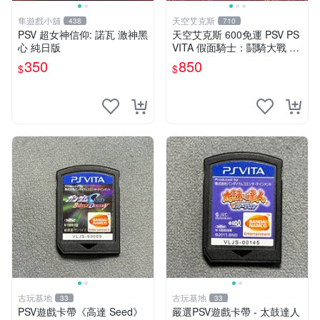
隼遊戲小舖
天空艾克斯
438
710
PSV 超女神信仰: 諾瓦 激神黑
天空艾克斯 600免運 PSV PS
心 純日版
VITA 假面騎士：鬪騎大戰 創
生 普通版 純日版
350
850
$
$
古玩基地
古玩基地
33
33
PSV遊戲卡帶《高達 Seed》
嚴選PSV遊戲卡帶 - 太鼓達人