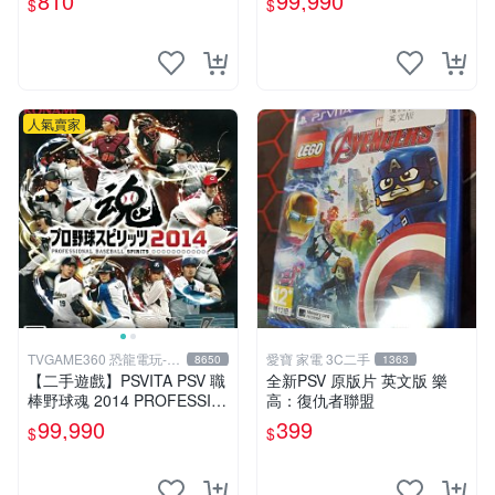
810
99,990
$
$
礙。久藏家中，輕微使用痕
跡，實物圖可查，歡迎細心評
估。古董級遊戲限量收
人氣賣家
TVGAME360 恐龍電玩-台
愛寶 家電 3C二手
8650
1363
中店
【二手遊戲】PSVITA PSV 職
全新PSV 原版片 英文版 樂
棒野球魂 2014 PROFESSIO
高：復仇者聯盟
NAL BASEBALL 2014 日文
99,990
399
$
$
版