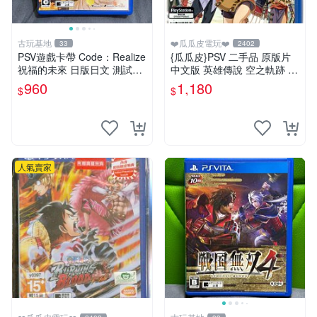
古玩基地
❤️瓜瓜皮電玩❤️
33
2402
PSV遊戲卡帶 Code：Realize
{瓜瓜皮}PSV 二手品 原版片
祝福的未來 日版日文 測試正
中文版 英雄傳說 空之軌跡 F
常適合收藏 成色如圖 過去久
C Evolution(遊戲都有回收)
960
1,180
$
$
遠使用痕跡 游戲機玩古早遊
戲 必備懷舊遊戲 卡帶 渣
人氣賣家