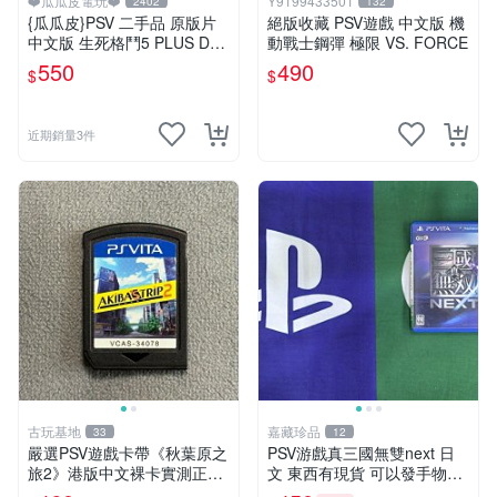
❤️瓜瓜皮電玩❤️
Y9199433501
2402
132
{瓜瓜皮}PSV 二手品 原版片
絕版收藏 PSV遊戲 中文版 機
中文版 生死格鬥5 PLUS Dea
動戰士鋼彈 極限 VS. FORCE
d or Alive 5(遊戲都有回收)
550
490
$
$
近期銷量3件
古玩基地
嘉藏珍品
33
12
嚴選PSV遊戲卡帶《秋葉原之
PSV游戲真三國無雙next 日
旅2》港版中文裸卡實測正
文 東西有現貨 可以發手物品
常，專機遊戲只可在SONY P
無質量問題售不退不換