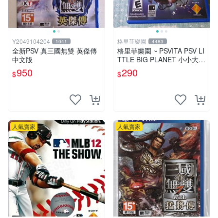
Y2049104204
格里菲樂園
1041
4483
全新PSV 真三國無雙 英傑傳
格里菲樂園 ~ PSVITA PSV LI
中文版
TTLE BIG PLANET 小小大星
球 美版
950
290
$
$
人氣賣家
人氣賣家