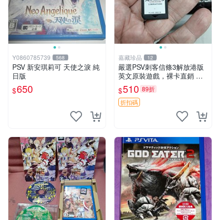
Y0860785739
嘉藏珍品
568
12
PSV 新安琪莉可 天使之淚 純
嚴選PSV刺客信條3解放港版
日版
英文原裝遊戲，裸卡直銷 刺
客信條3 游戲 港版游戲
650
510
89折
$
$
折扣碼