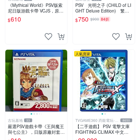
《Mythical World》PSV版索
PSV 光明之子 (CHILD of LI
尼日版游戲卡帶 VCJS，原裝
GHT Deluxe Edition) 繁體
進口帶全盒說明書，支持主機
中文版 二手品
610
750
$900
84折
$
$
運行。Mythical World PSV
游戲 卡
人氣賣家
古玩基地
TVGAME360 恐龍電玩-台
33
8650
中店
嚴選PSV遊戲卡帶《王與魔王
【二手遊戲】 PSV 電擊文庫
與七公主》，日版原廠封套，
FIGHTING CLIMAX 中文版
雙面精美封面，實測暢玩無障
【台中恐龍電玩】