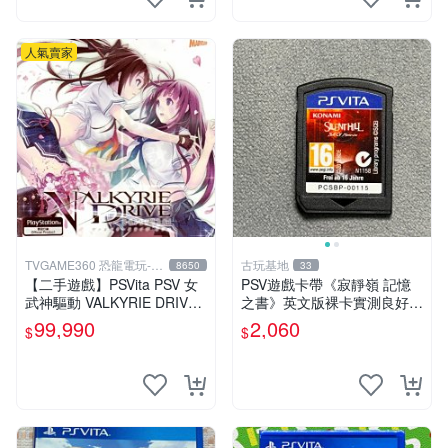
人氣賣家
TVGAME360 恐龍電玩-台
古玩基地
8650
33
中店
【二手遊戲】PSVita PSV 女
PSV遊戲卡帶《寂靜嶺 記憶
武神驅動 VALKYRIE DRIVE
之書》英文版裸卡實測良好
日文版【台中恐龍電玩】
限定PSV平臺獨享 廚房遊戲
99,990
2,060
$
$
獲得熱銷推薦 寂靜嶺 電玩遊
戲 PSV卡帶