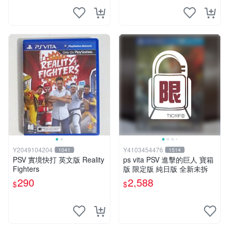
Y2049104204
Y4103454476
1041
1514
PSV 實境快打 英文版 Reality
ps vita PSV 進擊的巨人 寶箱
Fighters
版 限定版 純日版 全新未拆
290
2,588
$
$