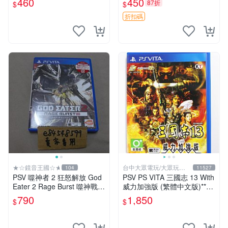
460
450
87折
$
$
SV上運行 卡帶 psv 港版
折扣碼
★☆鏡音王國☆★
台中大眾電玩/大眾玩具
104
11527
店
PSV 噬神者 2 狂怒解放 God
PSV PS VITA 三國志 13 With
Eater 2 Rage Burst 噬神戰士
威力加強版 (繁體中文版)**
2 純日版 二手良品
(二手商品)【台中大眾電玩】
790
1,850
$
$