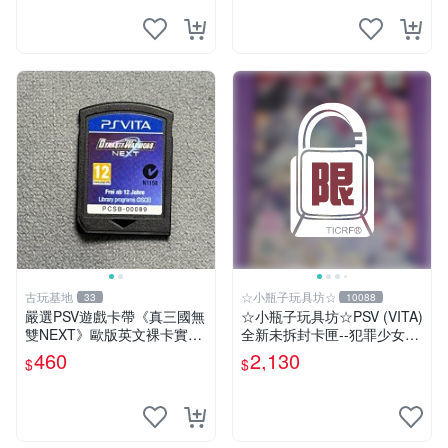
古玩基地
☆小瓶子玩具坊☆
33
10088
嚴選PSV遊戲卡帶《真三國無
☆小瓶子玩具坊☆PSV (VITA)
雙NEXT》歐版英文裸卡實測
全新未拆封卡匣--犯罪少女2
正常全新到貨 真三國無雙 PS
《Criminal Girls 2》限定版
460
2,130
$
$
V 游戲卡帶 任玩無雙
(日版)