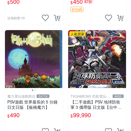
500
450
87折
$
$
折扣碼
近期銷量1件
人氣賣家
魔力電玩遊戲商店
TVGAME360 恐龍電玩-台
54716
8650
中店
PSV遊戲 世界最長的 5 分鐘
【二手遊戲】PSV 地球防衛
日文日版 【板橋魔力】
軍 3 攜帶版 日文版【台中恐
龍電玩】
490
99,990
$
$