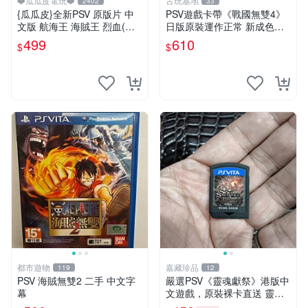
❤️瓜瓜皮電玩❤️
古玩基地
2402
33
{瓜瓜皮}全新PSV 原版片 中
PSV遊戲卡帶《戰國無雙4》
文版 航海王 海賊王 烈血(內
日版原裝運作正常 新成色如
附初回特點-不清楚有沒有過
圖拍賣請先確認 成色拍賣一
499
610
$
$
期)(遊戲都有回收)
經成交概不退換 PSV遊戲 卡
帶 戰國無雙 psv游戲卡帶，
戰國無雙4
都市遊物
嘉藏珍品
119
12
PSV 海賊無雙2 二手 中文字
嚴選PSV《靈魂獻祭》港版中
幕
文遊戲，原裝裸卡直送 靈魂
獻祭 PSV 游戲 卡帶