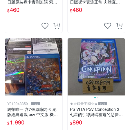
日版原裝裸卡實測無誤 索尼
日版裸卡實測正常 肉體直銷
專機獨享嚴選推薦 psv 高達
Sony官方認證 太鼓達人 PSV
460
460
$
$
無誤卡帶
日版裸卡 測試無誤 PSV機專
屬遊戲 即時下載享優惠
Y9199433501
★☆鏡音王國☆★
132
104
網拍唯一 含7張原廠閃卡 絕
PS VITA PSV Conception 2
版經典遊戲 psv 中文版 機動
七星的引導與瑪祖爾的惡夢
戰士 鋼彈 極限VS. FORCE
產子救世錄2 日版日文版 純
1,990
890
$
$
日版 二手良品