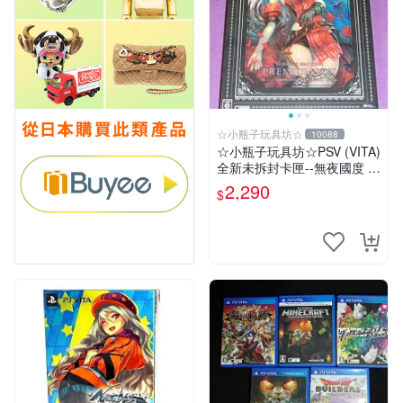
☆小瓶子玩具坊☆
10088
☆小瓶子玩具坊☆PSV (VITA)
全新未拆封卡匣--無夜國度 珍
藏盒版 / 限定版 (日版)
2,290
$