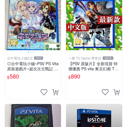
台中電玩小舖2店
一樂 TV Game 專賣店
572
3575
◎台中電玩小舖~PSV PS Vita
【PSV 原版片】全新現貨 特
原裝遊戲片~超次次元戰記 戰
價優惠 PS vita 東京幻都 TOK
機少女 Re;Birth1 ~580
YO XANADU 中文版【台中一
580
890
$
$
樂電玩】