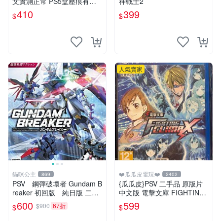
文實測正常 PS5盒壓痕有圖
神戰士2
可驗收 FIFA 13 PSV 港版 游
410
399
$
$
玩無問題 PSV FIFA 13 港版
英文
人氣賣家
貓咪公主
❤️瓜瓜皮電玩❤️
869
2402
PSV 鋼彈破壞者 Gundam B
{瓜瓜皮}PSV 二手品 原版片
reaker 初回版 純日版 二手
中文版 電擊文庫 FIGHTING
品
CLIMAX(遊戲都有回收)
600
599
$900
67折
$
$