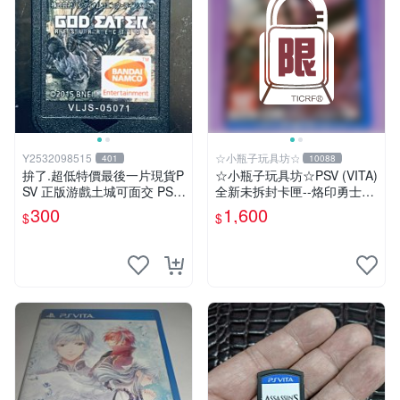
Y2532098515
☆小瓶子玩具坊☆
401
10088
拚了.超低特價最後一片現貨P
☆小瓶子玩具坊☆PSV (VITA)
SV 正版游戲土城可面交 PSV
全新未拆封卡匣--烙印勇士無
噬神者 解放重生 日版 【9成
雙 中文版
300
1,600
$
$
新】✪裸片 二手九成新~