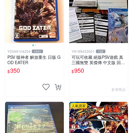
Y2049104204
Y9199433501
1041
132
PSV 噬神者 解放重生 日版 G
可玩可收藏 絕版PSV遊戲 真
OD EATER
三國無雙 英傑傳 中文版 回函
特典卡齊全
350
950
$
$
多筆商品
人氣賣家