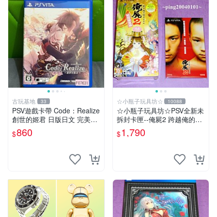
古玩基地
☆小瓶子玩具坊☆
33
10088
PSV遊戲卡帶 Code：Realize
☆小瓶子玩具坊☆PSV全新未
創世的姬君 日版日文 完美實
拆封卡匣--俺屍2 跨越俺的屍
用成色 游戲經典難得 遊玩無
體前進吧 限定版 (中文版)+特
860
1,790
$
$
障 使用痕跡清晰 展現真實面
典--漫畫特輯
貌 古典電玩 國際版 繼