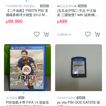
TVGAME360 恐龍電玩-台
❤️瓜瓜皮電玩❤️
8650
2402
中店
【二手遊戲】PSVITA PSV 美
{瓜瓜皮}PSV二手品 中文版
國職業棒球大聯盟 2012 MLB
真 三國無雙7 with 猛將傳(遊
THE SHOW 12 英文版 【台
戲都能回收)
99,990
499
$
$
中恐龍電玩】
近期銷量1件
古玩基地
Y2049104204
33
1041
PSV遊戲卡帶 FIFA 13 港版英
ps vita PSV GOD EATER2 噬