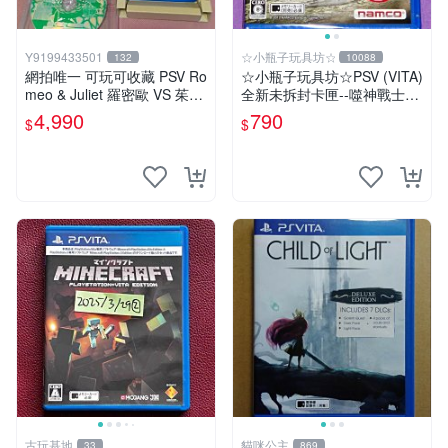
Y9199433501
☆小瓶子玩具坊☆
132
10088
網拍唯一 可玩可收藏 PSV Ro
☆小瓶子玩具坊☆PSV (VITA)
meo & Juliet 羅密歐 VS 茱麗
全新未拆封卡匣--噬神戰士2
葉 全卷包 豪華版日版
《噬神者2》(日版)
4,990
790
$
$
古玩基地
貓咪公主
33
869