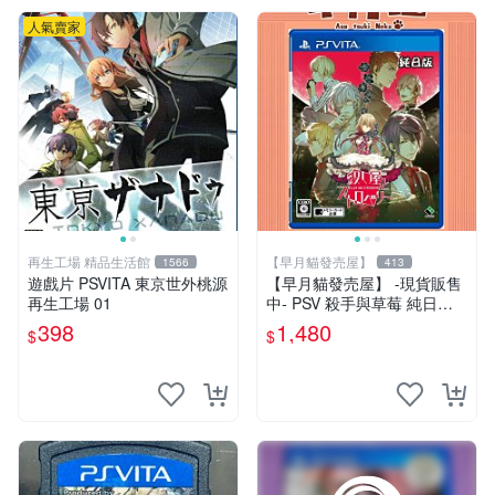
人氣賣家
再生工場 精品生活館
【早月貓發売屋】
1566
413
遊戲片 PSVITA 東京世外桃源
【早月貓發売屋】 -現貨販售
再生工場 01
中- PSV 殺手與草莓 純日版
日文版 ※戀愛×懸疑※ 戀愛AD
398
1,480
$
$
V遊戲