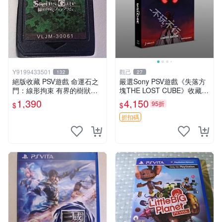
Y9199433501
觀己
132
27
絕版收藏 PSV遊戲 命運石之
嚴選Sony PSV遊戲《失落方
門：線形拘束 有界的樹狀圖
塊THE LOST CUBE》收藏
日版 VLJM-30061
版，英語原裝未拆封 失落方
1,390
4,150
95折
$
$
塊 THE LOST CUBE PSV 精
華版 新作 權杖
折扣碼