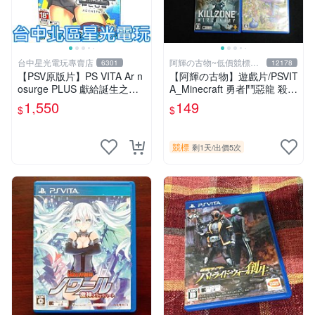
台中星光電玩專賣店
阿輝の古物~低價競標五
6301
12178
六日結標
【PSV原版片】PS VITA Ar n
【阿輝の古物】遊戲片/PSVIT
osurge PLUS 獻給誕生之星
A_Minecraft 勇者鬥惡龍 殺戮
的祈禱詩 日文限定版 全新品
地帶 英雄傳說 槍彈辯駁 一批
1,550
149
$
$
【台中星光】
合售_刮痕污漬_1元起標無底
價_#F30
競標
剩1天
/
出價5次