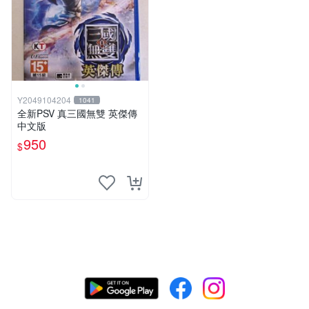
Y2049104204
1041
全新PSV 真三國無雙 英傑傳
中文版
950
$