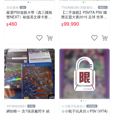
古玩基地
TVGAME360 恐龍電玩-台
33
8651
中店
嚴選PSV遊戲卡帶《真三國無
【二手遊戲】PSVITA PSV 國
雙NEXT》歐版英文裸卡實測
際足盟大賽2015 足球 世界盃
正常全新到貨 真三國無雙 PS
FIFA 15 英文版【台中恐龍電
460
99,990
$
$
V 游戲卡帶 任玩無雙
玩】
Y9199433501
☆小瓶子玩具坊☆
132
10088
網拍唯一 含7張原廠閃卡 絕
☆小瓶子玩具坊☆PSV (VITA)