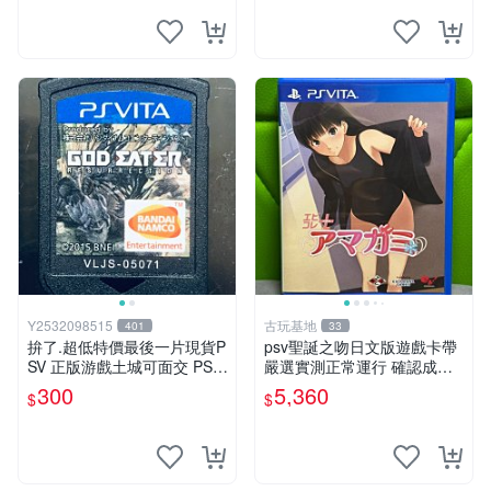
Y2532098515
古玩基地
401
33
拚了.超低特價最後一片現貨P
psv聖誕之吻日文版遊戲卡帶
SV 正版游戲土城可面交 PSV
嚴選實測正常運行 確認成色
噬神者 解放重生 日版 【9成
拍下即發 聖誕之吻 日文 psv
300
5,360
$
$
新】✪裸片 二手九成新~
游戲