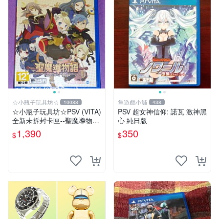
☆小瓶子玩具坊☆
隼遊戲小舖
10088
438
☆小瓶子玩具坊☆PSV (VITA)
PSV 超女神信仰: 諾瓦 激神黑
全新未拆封卡匣--聖魔導物語
心 純日版
(日版)
1,390
350
$
$