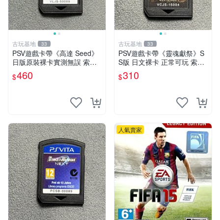
古玩基地
古玩基地
33
33
PSV遊戲卡帶《高達 Seed》
PSV遊戲卡帶《靈魂獻祭》S
日版原裝裸卡實測無誤 索尼
S版 日文裸卡 正常可玩 索尼
專機獨享嚴選推薦 psv 高達
專用 不退不換 次數買兩送一
460
310
$
$
無誤卡帶
靈魂獻祭 PSP-VITA PSVita
人氣賣家