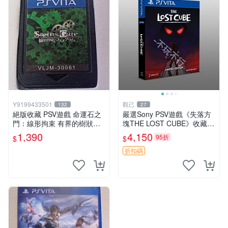
Y9199433501
觀己
132
27
絕版收藏 PSV遊戲 命運石之
嚴選Sony PSV遊戲《失落方
門：線形拘束 有界的樹狀圖
塊THE LOST CUBE》收藏
日版 VLJM-30061
版，英語原裝未拆封 失落方
1,390
4,150
95折
$
$
塊 THE LOST CUBE PSV 精
華版 新作 權杖
折扣碼