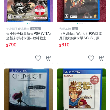
☆小瓶子玩具坊☆
古玩基地
10088
33
☆小瓶子玩具坊☆PSV (VITA)
《Mythical World》PSV版索
全新未拆封卡匣--噬神戰士2
尼日版游戲卡帶 VCJS，原裝
《噬神者2》(日版)
進口帶全盒說明書，支持主機
790
610
$
$
運行。Mythical World PSV
游戲 卡