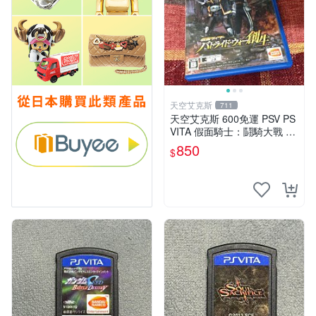
天空艾克斯
711
天空艾克斯 600免運 PSV PS
VITA 假面騎士：鬪騎大戰 創
生 普通版 純日版
850
$