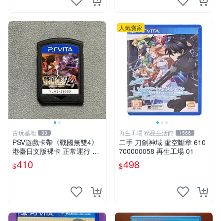
人氣賣家
古玩基地
再生工場 精品生活館
33
1566
PSV遊戲卡帶《戰國無雙4》
二手 刀劍神域 虛空斷章 610
港臺日文版裸卡 正常運行 臺
700000058 再生工場 01
灣索尼專用 游戲機械玩不了
410
498
$
$
戰國無雙 4 PSV 港版 卡帶 無
雙4 PSV卡帶 港臺