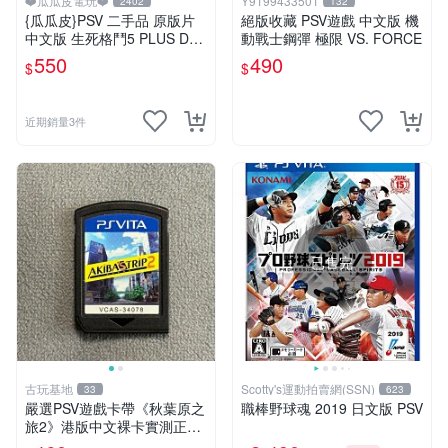
❤️瓜瓜皮電玩❤️
Y9199433501
2402
132
{瓜瓜皮}PSV 二手品 原版片
絕版收藏 PSV遊戲 中文版 機
中文版 生死格鬥5 PLUS Dea
動戰士鋼彈 極限 VS. FORCE
d or Alive 5(遊戲都有回收)
550
490
$
$
近期銷量3件
已售完
古玩基地
Scotty's運動拍賣網(SSN)
33
623
嚴選PSV遊戲卡帶《秋葉原之
職棒野球魂 2019 日文版 PSV
旅2》港版中文裸卡實測正
常，專機遊戲只可在SONY P