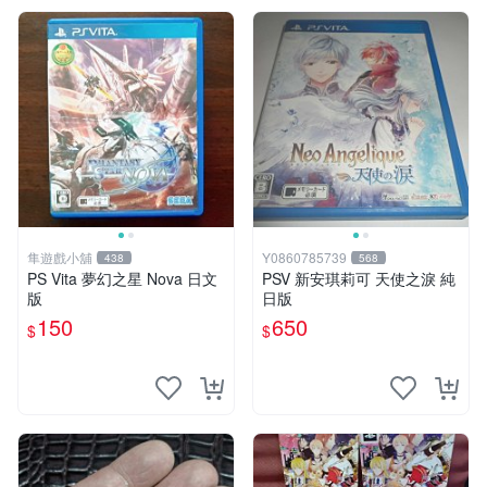
隼遊戲小舖
Y0860785739
438
568
PS Vita 夢幻之星 Nova 日文
PSV 新安琪莉可 天使之淚 純
版
日版
150
650
$
$