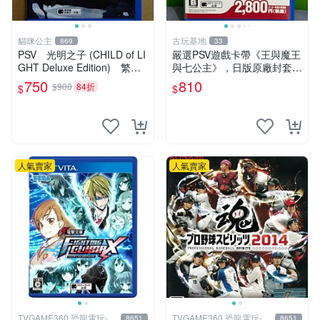
貓咪公主
古玩基地
869
33
PSV 光明之子 (CHILD of LI
嚴選PSV遊戲卡帶《王與魔王
GHT Deluxe Edition) 繁體
與七公主》，日版原廠封套，
中文版 二手品
雙面精美封面，實測暢玩無障
750
810
$900
84折
$
$
礙。久藏家中，輕微使用痕
跡，實物圖可查，歡迎細心評
估。古董級遊戲限量收
人氣賣家
人氣賣家
TVGAME360 恐龍電玩-台
TVGAME360 恐龍電玩-台
8651
8651