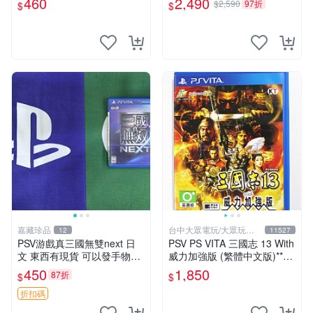
460
2,490
$2,590
97折
$
$
SV上運行 卡帶 psv 港版
嘉藏珍品
台中大眾電玩/大眾玩具
12
11527
店
PSV游戲真三國無雙next 日
PSV PS VITA 三國志 13 With
文 東西有現貨 可以發手物品
威力加強版 (繁體中文版)**
無質量問題售不退不換
(二手商品)【台中大眾電玩】
450
1,850
87折
$
$
折扣碼