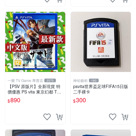
一樂 TV Game 專賣店
神佑藝術
3575
180
【PSV 原版片】全新現貨 特
psvita世界盃足球FIFA15日版
價優惠 PS vita 東京幻都 TOK
二手裸卡
YO XANADU 中文版【台中一
890
300
$
$
樂電玩】