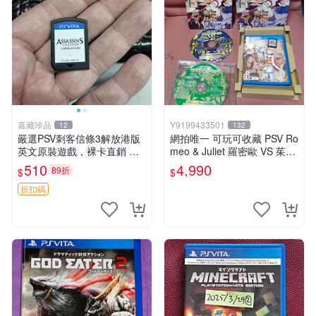
嘉藏珍品
Y9199433501
12
132
嚴選PSV刺客信條3解放港版
網拍唯一 可玩可收藏 PSV Ro
英文原裝遊戲，裸卡直銷 刺
meo & Juliet 羅密歐 VS 茱麗
客信條3 游戲 港版游戲
葉 全卷包 豪華版日版
510
4,990
89折
$
$
折扣碼