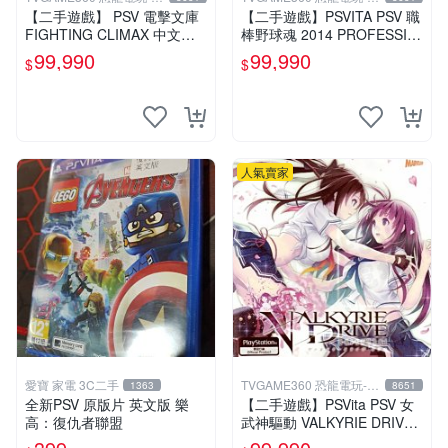
中店
中店
【二手遊戲】 PSV 電擊文庫
【二手遊戲】PSVITA PSV 職
FIGHTING CLIMAX 中文版
棒野球魂 2014 PROFESSIO
【台中恐龍電玩】
NAL BASEBALL 2014 日文
99,990
99,990
$
$
版
人氣賣家
愛寶 家電 3C二手
TVGAME360 恐龍電玩-台
1363
8651
中店
全新PSV 原版片 英文版 樂
【二手遊戲】PSVita PSV 女
高：復仇者聯盟
武神驅動 VALKYRIE DRIVE
日文版【台中恐龍電玩】