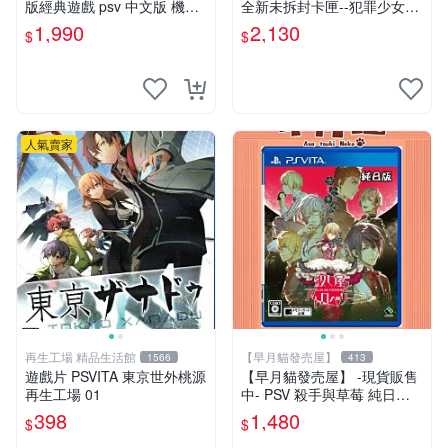
版經典遊戲 psv 中文版 機動
全新未拆封卡匣--犯罪少女2
戰士 鋼彈 極限VS. FORCE
《Criminal Girls 2》限定版
1,990
2,130
$
$
(日版)
人氣賣家
再生工場 精品生活館
【早月貓發売屋】
1566
413
遊戲片 PSVITA 東京世外桃源
【早月貓發売屋】 -現貨販售
再生工場 01
中- PSV 殺手與草莓 純日版
日文版 ※戀愛×懸疑※ 戀愛AD
398
1,480
$
$
V遊戲