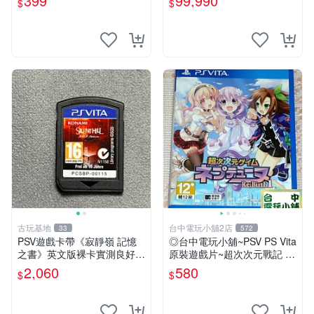
399
99,990
$
$
古玩基地
台中電玩小舖2店
33
572
PSV遊戲卡帶《寂靜嶺 記憶
◎台中電玩小舖~PSV PS Vita
之書》英文版裸卡實測良好
原裝遊戲片~超次次元戰記 戰
限定PSV平臺獨享 廚房遊戲
機少女 Re;Birth1 ~580
2,060
580
$
$
獲得熱銷推薦 寂靜嶺 電玩遊
戲 PSV卡帶