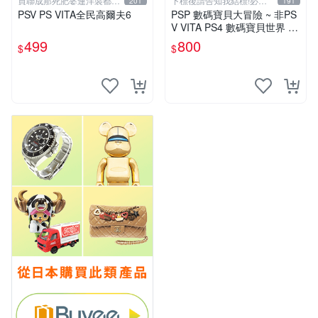
買聯成那死肥婆連洋裝都要
下標後請告知我結標!必看
201
191
穿XL號
關於我
PSV PS VITA全民高爾夫6
PSP 數碼寶貝大冒險 ~ 非PS
V VITA PS4 數碼寶貝世界 N
ext Order 新秩序 網路偵探
499
800
$
$
中文版