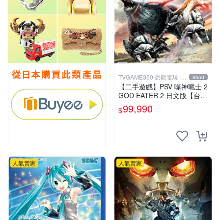
TVGAME360 恐龍電玩-台
8650
中店
【二手遊戲】PSV 噬神戰士 2
GOD EATER 2 日文版【台中
恐龍電玩】
99,990
$
人氣賣家
人氣賣家