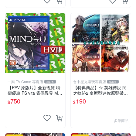
一樂 TV Game 專賣店
台中星光電玩專賣店
3575
6301
【PSV 原版片】全新現貨 特
【特典商品】☆ 英雄傳說 閃
價優惠 PS vita 靈偶異界 MIN
之軌跡2 桌曆型迷你原聲帶 C
D≒0 亞日版 日文版【台中一
D ☆全新品【現貨供應 可挑
750
190
$
$
樂電玩】
款】台中星光電玩
多筆商品