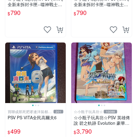
全新未拆封卡匣--噬神戰士2
全新未拆封卡匣--噬神戰士2
《噬神者2》(日版)
《噬神者2》
790
790
$
$
買聯成那死肥婆連洋裝都要
☆小瓶子玩具坊☆
201
10088
穿XL號
PSV PS VITA全民高爾夫6
☆小瓶子玩具坊☆PSV 英雄傳
說 碧之軌跡 Evolution 豪華限
定版 CHANA-ANI 限定BOX
499
3,790
$
$
(日版)