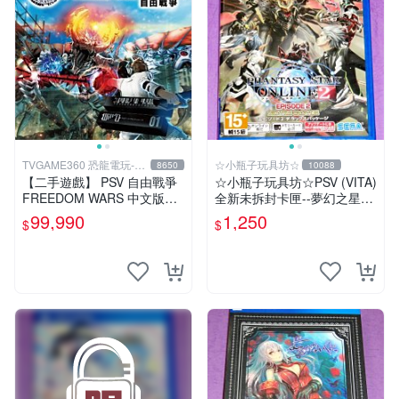
TVGAME360 恐龍電玩-台
☆小瓶子玩具坊☆
8650
10088
中店
【二手遊戲】 PSV 自由戰爭
☆小瓶子玩具坊☆PSV (VITA)
FREEDOM WARS 中文版
全新未拆封卡匣--夢幻之星網
【台中恐龍電玩】
路版2 EPISODE 2 日文豪華
99,990
1,250
$
$
包