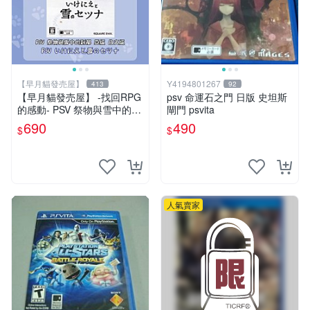
【早月貓發売屋】
Y4194801267
413
92
【早月貓發売屋】 -找回RPG
psv 命運石之門 日版 史坦斯
的感動- PSV 祭物與雪中的剎
閘門 psvita
那 亞版 日文版 ※現貨販售中※
690
490
$
$
SQUARE ENIX
人氣賣家