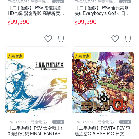
TVGAME360 恐龍電玩-台
TVGAME360 恐龍電玩-台
8650
8650
中店
中店
【二手遊戲】 PSV 潛龍諜影
【二手遊戲】 PSV 全民高爾
HD合輯 潛龍諜影 高解析度版
夫6 Everybody's Golf 6 日文
(MGS 2+3 HD) 日文版 【台
版 【台中恐龍電玩】
99,990
99,990
$
$
中恐龍電玩】
人氣賣家
人氣賣家
TVGAME360 恐龍電玩-台
TVGAME360 恐龍電玩-台
8650
8650
中店
中店
【二手遊戲】PSV 太空戰士1
【二手遊戲】PSVITA PSV 飛
0 最終幻想 FINAL FANTASY
艇之空Q AIRSHIP Q 日文版