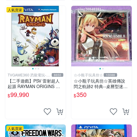
人氣賣家
TVGAME360 恐龍電玩-台
☆小瓶子玩具坊☆
8650
10088
中店
【二手遊戲】PSV 雷射超人
☆小瓶子玩具坊☆英雄傳說
起源 RAYMAN ORIGINS 英
閃之軌跡2 特典--桌曆型迷你
文版【台中恐龍電玩】
原聲帶--"亞莉莎 Alisa"封面
99,990
350
$
$
(無遊戲卡匣唷)
人氣賣家