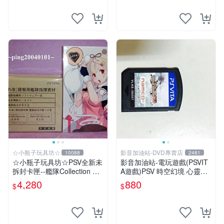
☆小瓶子玩具坊☆
影音加油站-DVD專賣店
10088
2481
☆小瓶子玩具坊☆PSV全新未
影音加油站-電玩遊戲(PSVIT
拆封卡匣--艦隊Collection 改
A遊戲)PSV 時空幻境 心靈傳
《艦隊收藏 改》限定版 (日
奇 R 日版/直購價880元/下標
4,280
880
$
$
版) +特典--資料夾
就賣