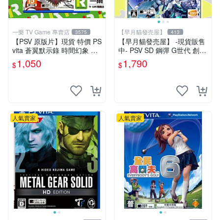
一樂 TV Game 專賣店
【早月貓發売屋】
3575
413
【PSV 原版片】現貨 特價 PS
【早月貓發売屋】 -現貨販售
vita 蒼翼默示錄 時間幻象 BB
中- PSV SD 鋼彈 G世代 創世
CP 中文版 支援 VITA TV【一
純日版 日文版
1,050
1,790
$
$
樂電玩】
人氣賣家
人氣賣家