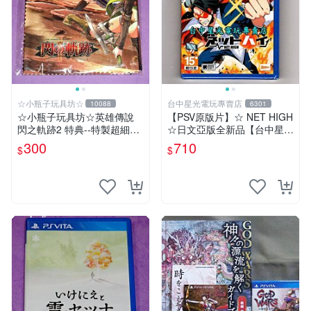
☆小瓶子玩具坊☆
台中星光電玩專賣店
10088
6301
☆小瓶子玩具坊☆英雄傳說
【PSV原版片】☆ NET HIGH
閃之軌跡2 特典--特製超細纖
☆日文亞版全新品【台中星光
維掛布 (無遊戲卡匣唷)
電玩】
300
710
$
$