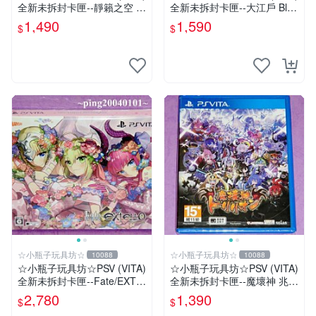
全新未拆封卡匣--靜籟之空 O
全新未拆封卡匣--大江戶 Blac
ffline 獻給失落之星的詩
kSmith
1,490
1,590
$
$
☆小瓶子玩具坊☆
☆小瓶子玩具坊☆
10088
10088
☆小瓶子玩具坊☆PSV (VITA)
☆小瓶子玩具坊☆PSV (VITA)
全新未拆封卡匣--Fate/EXTE
全新未拆封卡匣--魔壞神 兆力
LLA 限定版 (日版)
翁 (亞版日文版)
2,780
1,390
$
$