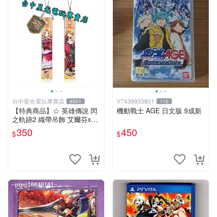
台中星光電玩專賣店
Y7439933801
6301
112
【特典商品】☆ 英雄傳說 閃
機動戰士 AGE 日文版 9成新
之軌跡2 織帶吊飾 艾爾芬x奧
利巴特 ☆【官方授權商品】
350
450
$
$
台中星光電玩