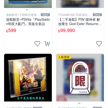
遊戲殿堂~下標前先看賣場
TVGAME360 恐龍電玩-台
3864
8650
關於我
中店
遊戲殿堂~PSVita『PlayStatio
【二手遊戲】PSV 噬神者 解
n明星大亂鬥』美版全新品
放重生 God Eater Resurrecti
on 日文版【台中恐龍電玩】
599
99,990
$
$
人氣賣家