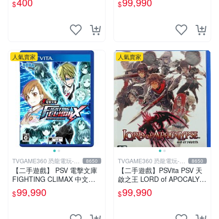
400
99,990
$
$
恐龍電玩】
人氣賣家
人氣賣家
TVGAME360 恐龍電玩-台
TVGAME360 恐龍電玩-台
8650
8650
中店
中店
【二手遊戲】 PSV 電擊文庫
【二手遊戲】PSVita PSV 天
FIGHTING CLIMAX 中文版
啟之王 LORD of APOCALYP
【台中恐龍電玩】
SE 亞洲日文版 【台中恐龍電
99,990
99,990
$
$
玩】