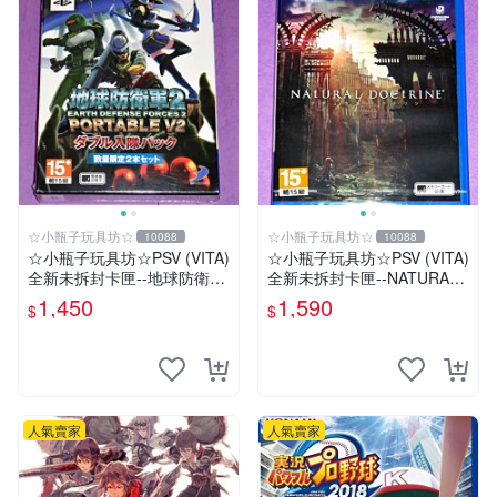
☆小瓶子玩具坊☆
☆小瓶子玩具坊☆
10088
10088
☆小瓶子玩具坊☆PSV (VITA)
☆小瓶子玩具坊☆PSV (VITA)
全新未拆封卡匣--地球防衛軍
全新未拆封卡匣--NATURAL
2 攜帶版 V2 雙人入隊包
DOCTRINE 自然教義/自然教
1,450
1,590
$
$
理(日版)
人氣賣家
人氣賣家