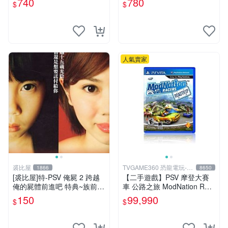
740
780
$
$
人氣賣家
裘比屋
TVGAME360 恐龍電玩-台
1866
8650
中店
[裘比屋]特-PSV 俺屍 2 跨越
【二手遊戲】PSV 摩登大賽
俺的屍體前進吧 特典~族前傳
車 公路之旅 ModNation Rac
漫畫特輯(約82頁) 616
ers 中文版 【台中恐龍電玩】
150
99,990
$
$