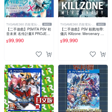
TVGAME360 恐龍電玩-台
TVGAME360 恐龍電玩-台
8650
8650
中店
中店
【二手遊戲】PSVITA PSV 初
【二手遊戲】PSV 殺戮地帶:
音未來 名伶計畫X PROJECT
傭兵 Killzone: Mercenary 中
DIVA X 日文版【台中恐龍電
文版【台中恐龍電玩】
99,990
99,990
$
$
玩】