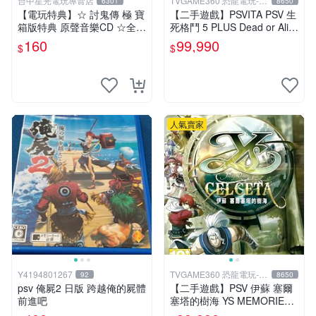
台中星光電玩專賣店
TVGAME360 恐龍電玩-台
6301
8650
中店
【電玩特典】☆ 討鬼傳 極 寶
【二手遊戲】PSVITA PSV 生
箱版特典 原聲音樂CD ☆全新
死格鬥 5 PLUS Dead or Aliv
品【台中星光電玩】
e 5 Plus 中文【台中恐龍電
160
99,990
$
$
玩】
人氣賣家
Y4194801267
TVGAME360 恐龍電玩-台
92
8650
中店
psv 俺屍2 日版 跨越俺的屍體
【二手遊戲】PSV 伊蘇 塞爾
前進吧
塞塔的樹海 YS MEMORIES
OF CELCETA 中文版【台中