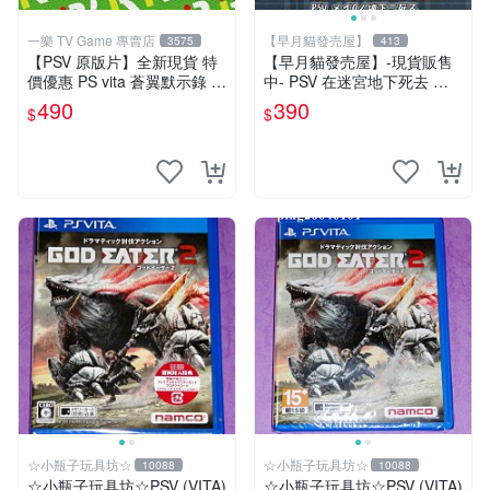
一樂 TV Game 專賣店
【早月貓發売屋】
3575
413
【PSV 原版片】全新現貨 特
【早月貓發売屋】-現貨販售
價優惠 PS vita 蒼翼默示錄 時
中- PSV 在迷宮地下死去 亞
間幻象 BBCP 亞日版 日文版
版 日文版 ※迷Q地下去死團※
490
390
$
$
【台中一樂電玩】
☆小瓶子玩具坊☆
☆小瓶子玩具坊☆
10088
10088
☆小瓶子玩具坊☆PSV (VITA)
☆小瓶子玩具坊☆PSV (VITA)