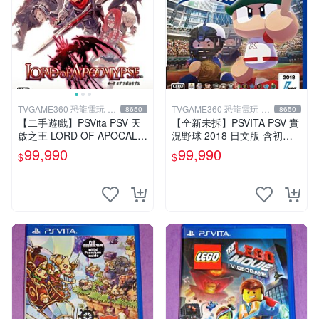
TVGAME360 恐龍電玩-台
TVGAME360 恐龍電玩-台
8650
8650
中店
中店
【二手遊戲】PSVita PSV 天
【全新未拆】PSVITA PSV 實
啟之王 LORD OF APOCALY
況野球 2018 日文版 含初回
PSE 日文版【台中恐龍電
限定特典【台中恐龍電玩】
99,990
99,990
$
$
玩】