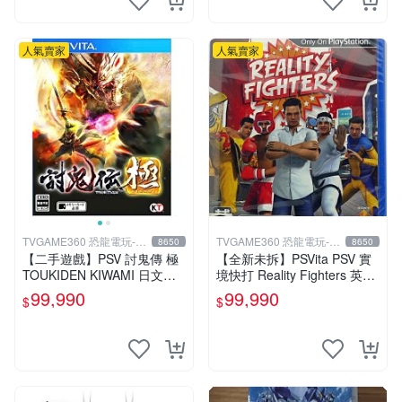
人氣賣家
人氣賣家
TVGAME360 恐龍電玩-台
TVGAME360 恐龍電玩-台
8650
8650
中店
中店
【二手遊戲】PSV 討鬼傳 極
【全新未拆】PSVita PSV 實
TOUKIDEN KIWAMI 日文版
境快打 Reality Fighters 英文
【台中恐龍電玩】
版【台中恐龍電玩】
99,990
99,990
$
$