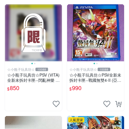
☆小瓶子玩具坊☆
☆小瓶子玩具坊☆
10088
10088
☆小瓶子玩具坊☆PSV (VITA)
☆小瓶子玩具坊☆PSV全新未
全新未拆封卡匣--閃亂神樂 忍
拆封卡匣--戰國無雙4-II (亞版
者對決 -少女們的証明- BEST
日文版)
850
990
$
$
版
人氣賣家