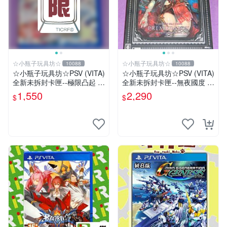
☆小瓶子玩具坊☆
☆小瓶子玩具坊☆
10088
10088
☆小瓶子玩具坊☆PSV (VITA)
☆小瓶子玩具坊☆PSV (VITA)
全新未拆封卡匣--極限凸起 萌
全新未拆封卡匣--無夜國度 珍
萌水晶 / 萌情水晶 中文版
藏盒版 / 限定版 (日版)
1,550
2,290
$
$