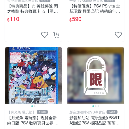
台中星光電玩專賣店
一樂 TV Game 專賣店
6301
3575
【特典商品】☆ 英雄傳說 閃
【特價優惠】PSV PS vita 全
之軌跡 特典收藏卡 ☆【單張
新現貨 極限凸記 萌萌編年史
販售 可挑款】台中星光電玩
亞日版 日文版【台中一樂電
110
590
$
$
玩】
【月光魚 電玩部】
影音加油站-DVD專賣店
1289
2481
【月光魚 電玩部】現貨全新
影音加油站-電玩遊戲(PSVIT
純日版 PSV 數碼寶貝世界 ne
A遊戲)PSV 極限凸記 萌萌編
xt 0rder 日版日文
年史 /日文亞版