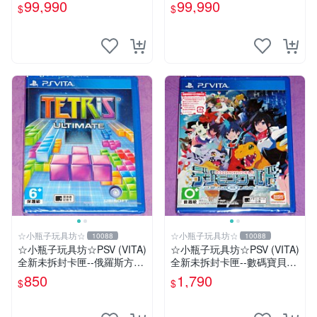
10 X FF HD 中文版【台中恐
裸裝【台中恐龍電玩】
99,990
99,990
$
$
龍電玩】
☆小瓶子玩具坊☆
☆小瓶子玩具坊☆
10088
10088
☆小瓶子玩具坊☆PSV (VITA)
☆小瓶子玩具坊☆PSV (VITA)
全新未拆封卡匣--俄羅斯方塊
全新未拆封卡匣--數碼寶貝世
終極版
界-next 0rder-新秩序 (初回日
850
1,790
$
$
版)