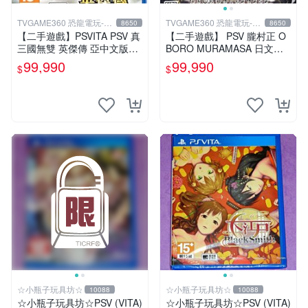
TVGAME360 恐龍電玩-台
TVGAME360 恐龍電玩-台
8650
8650
中店
中店
【二手遊戲】PSVITA PSV 真
【二手遊戲】 PSV 朧村正 O
三國無雙 英傑傳 亞中文版
BORO MURAMASA 日文版
【台中恐龍電玩】
【台中恐龍電玩】
99,990
99,990
$
$
☆小瓶子玩具坊☆
☆小瓶子玩具坊☆
10088
10088
☆小瓶子玩具坊☆PSV (VITA)
☆小瓶子玩具坊☆PSV (VITA)