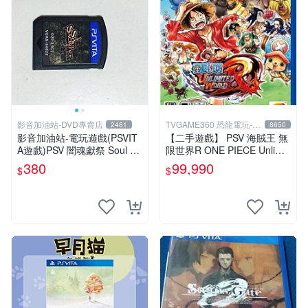
影音加油站-DVD專賣店
TVGAME360 恐龍電玩-台
2481
8650
中店
影音加油站-電玩遊戲(PSVIT
【二手遊戲】 PSV 海賊王 無
A遊戲)PSV 闇魂獻祭 Soul Sa
限世界R ONE PIECE Unlimit
crifice 日版/直購價380元/下
ed World 中文版【台中恐龍
380
99,990
$
$
標就賣
電玩】