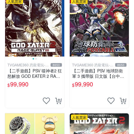
人氣賣家
人氣賣家
TVGAME360 恐龍電玩-台
TVGAME360 恐龍電玩-台
8650
8650
中店
中店
【二手遊戲】PSV 噬神者2 狂
【二手遊戲】PSV 地球防衛
怒解放 GOD EATER 2 RAGE
軍 3 攜帶版 日文版【台中恐
BURST 中文版【台中恐龍電
龍電玩】
99,990
99,990
$
$
玩】
人氣賣家