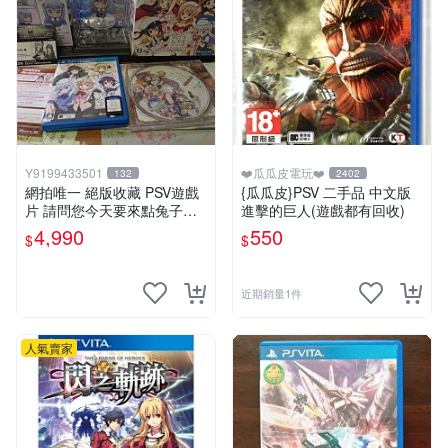
Y9199433501
❤️瓜瓜皮電玩❤️
132
2402
網拍唯一 絕版收藏 PSV遊戲
{瓜瓜皮}PSV 二手品 中文版
片 請問您今天要來點兔子嗎
進擊的巨人(遊戲都有回收)
初回限定版 日文
4,990
550
$
$
近期銷量1件
人氣賣家