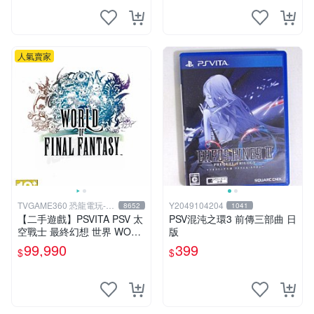
人氣賣家
TVGAME360 恐龍電玩-台
Y2049104204
8652
1041
中店
【二手遊戲】PSVITA PSV 太
PSV混沌之環3 前傳三部曲 日
空戰士 最終幻想 世界 WORL
版
D OF FINAL FANTASY FF
99,990
399
$
$
中文版