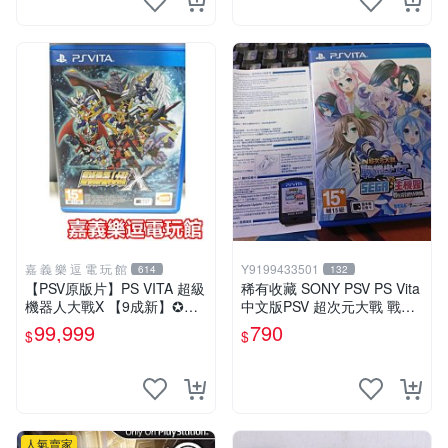
嘉 義 樂 逗 電 玩 館
Y9199433501
614
132
【PSV原版片】PS VITA 超級
稀有收藏 SONY PSV PS Vita
機器人大戰X 【9成新】✪中
中文版PSV 超次元大戰 戰機
文中古二手✪嘉義樂逗電玩館
少女 VS Sega主機娘夢幻合
99,999
790
$
$
體特別版
人氣賣家