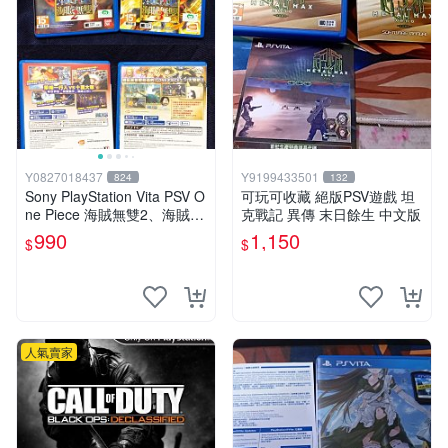
Y0827018437
Y9199433501
824
132
Sony PlayStation Vita PSV O
可玩可收藏 絕版PSV遊戲 坦
ne Piece 海賊無雙2、海賊無
克戰記 異傳 末日餘生 中文版
雙3 中文版
990
1,150
$
$
人氣賣家