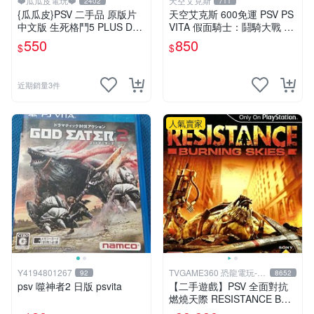
❤️瓜瓜皮電玩❤️
天空艾克斯
2402
711
{瓜瓜皮}PSV 二手品 原版片
天空艾克斯 600免運 PSV PS
中文版 生死格鬥5 PLUS Dea
VITA 假面騎士：鬪騎大戰 創
d or Alive 5(遊戲都有回收)
生 普通版 純日版
550
850
$
$
近期銷量3件
人氣賣家
Y4194801267
TVGAME360 恐龍電玩-台
92
8652
中店
psv 噬神者2 日版 psvita
【二手遊戲】PSV 全面對抗
燃燒天際 RESISTANCE BUR
NING SKIES 中文版【台中恐