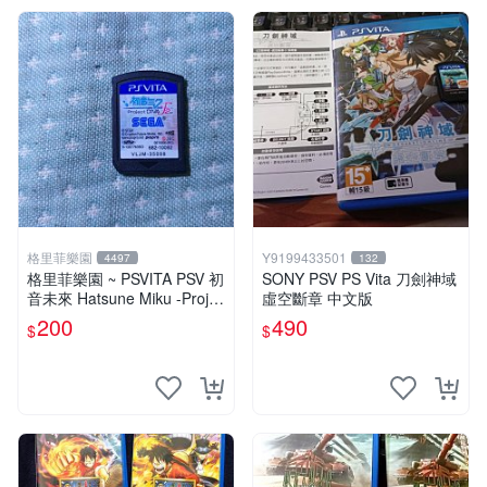
格里菲樂園
Y9199433501
4497
132
格里菲樂園 ~ PSVITA PSV 初
SONY PSV PS Vita 刀劍神域
音未來 Hatsune Miku -Projec
虛空斷章 中文版
t DIVA-F 2nd 日版
200
490
$
$