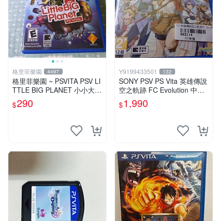
格里菲樂園
Y9199433501
4497
132
格里菲樂園 ~ PSVITA PSV LI
SONY PSV PS Vita 英雄傳說
TTLE BIG PLANET 小小大星
空之軌跡 FC Evolution 中文
球 美版
版
290
1,990
$
$