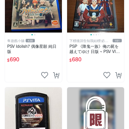
隼遊戲小舖
下標後請告知我結標!必看
438
191
關於我
PSV Idolish7 偶像星願 純日
PSP 《降鬼一族》俺の屍を
版
越えてゆけ 日版 ~ PSV VITA
俺屍2 跨越俺的屍體前進吧2
690
680
$
$
前作