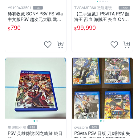
Y9199433501
TVGAME360 恐龍電玩-台
132
8652
中店
稀有收藏 SONY PSV PS Vita
【二手遊戲】PSVITA PSV 航
中文版PSV 超次元大戰 戰機
海王 烈血 海賊王 炙血 ONE
少女 VS Sega主機娘夢幻合
PIECE BURNING BLOOD 中
790
99,990
$
$
體特別版
文版
隼遊戲小舖
cycstore
438
303
PSV 英雄傳說:閃之軌跡 純日
PSVita PSV 日版 刀劍神域 失