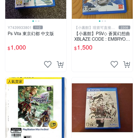
Y7439933801
【小蕙館】現貨可直接下
112
2308
標
Ps Vita 東京幻都 中文版
【小蕙館】PSV◇ 蒼翼幻想曲
XBLAZE CODE : EMBRYO
(純日版)
1,000
1,500
$
$
人氣賣家