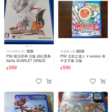
Y4194801267
隼遊戲小舖
92
438
PSV 復活邪神 日版 緋紅恩典
PSV 太鼓之達人 V version 有
SaGa SCARLET GRACE
中文字幕 日版
399
590
$
$