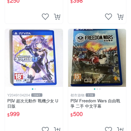
250
398
$
$
Y2049104204
都市遊物
1041
119
PSV 超次元動作 戰機少女 U
PSV Freedom Wars 自由戰
日版
爭 二手 中文字幕
999
500
$
$