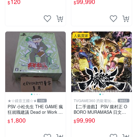
120
99,990
$
$
龍電玩】
人氣賣家
★☆鏡音王國☆★
TVGAME360 恐龍電玩-台
104
8652
中店
PSV 小松先生 THE GAME 瘋
【二手遊戲】 PSV 朧村正 O
狂就職建議 Dead or Work 特
BORO MURAMASA 日文版
裝版 限定版 日版 日文版 阿
【台中恐龍電玩】
1,800
99,990
$
$
松 松野輕松