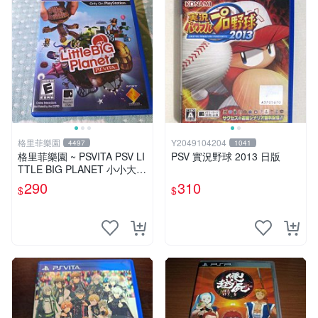
格里菲樂園
Y2049104204
4497
1041
格里菲樂園 ~ PSVITA PSV LI
PSV 實況野球 2013 日版
TTLE BIG PLANET 小小大星
球 美版
290
310
$
$