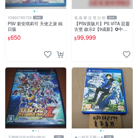
Y0860785739
嘉 義 樂 逗 電 玩 館
568
614
PSV 新安琪莉可 天使之淚 純
【PSV原版片】PS VITA 惡靈
日版
古堡 啟示2【9成新】✪中文
亞版 中古二手✪嘉義樂逗電
650
99,999
$
$
玩館
下標後請告知我結標!必看
★☆鏡音王國☆★
191
104