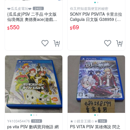
❤️瓜瓜皮電玩❤️
你又想知道我便宜的秘密
2402
{瓜瓜皮}PSV 二手品 中文版
SONY PSV PSVITA 卡里古拉
仙境傳說 奧德賽ace(遊戲都
Caligula 日文版 G38959 (下
有回收)
標前請先詢問)
550
69
$
$
Y4103454476
★☆鏡音王國☆★
1514
104
ps vita PSV 數碼寶貝物語 網
PS VITA PSV 英雄傳說 閃之