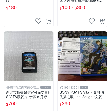
版
落之歌 機動戰士鋼彈SEED
東京幻都 海賊無雙3 經典熱
180
100 -
300
$
$
$
血動作 RPG
板橋區有店面可面交高價
Y9199433501
10552
132
回收電玩
新北市板橋超便宜可面交賣P
SONY PSV PS Vita 刀劍神域
S VITA原版片~伊蘇 8 丹娜的
失落之歌 Lost Song 中文版
隕涕日 中文版~~實體店面可
700
390
$
$
面交