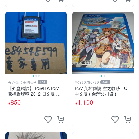
★☆鏡音王國☆★
Y0860785739
104
568
【外盒錯誤】 PSVITA PSV
PSV 英雄傳說 空之軌跡 FC
職棒野球魂 2012 日文版 二
中文版 ( 台灣公司貨 )
手良品 野球魂 プロ野球スピ
850
1,100
$
$
リッツ