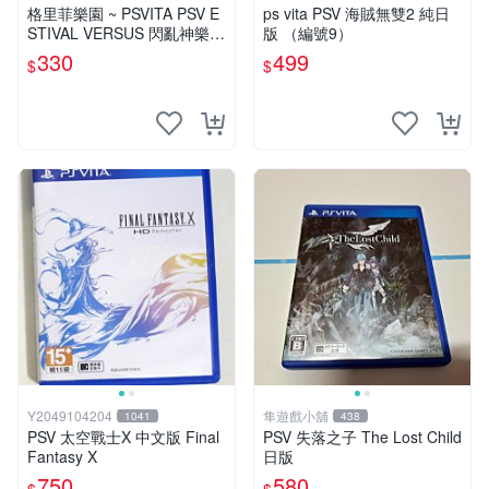
格里菲樂園 ~ PSVITA PSV E
ps vita PSV 海賊無雙2 純日
STIVAL VERSUS 閃亂神樂
版 （編號9）
少女們的抉擇 日文版
330
499
$
$
Y2049104204
隼遊戲小舖
1041
438
PSV 太空戰士X 中文版 Final
PSV 失落之子 The Lost Child
Fantasy X
日版
750
580