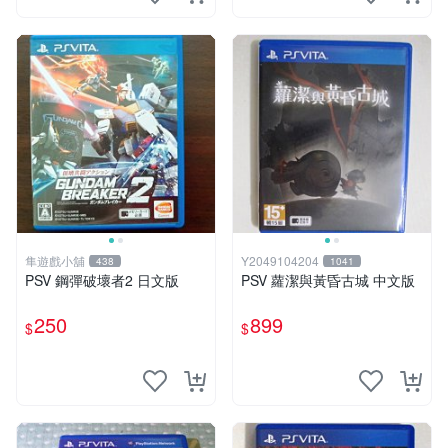
隼遊戲小舖
Y2049104204
438
1041
PSV 鋼彈破壞者2 日文版
PSV 蘿潔與黃昏古城 中文版
250
899
$
$