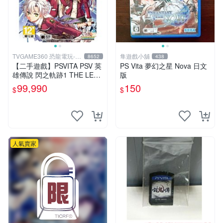
TVGAME360 恐龍電玩-台
隼遊戲小舖
8652
438
中店
【二手遊戲】PSVITA PSV 英
PS Vita 夢幻之星 Nova 日文
雄傳說 閃之軌跡1 THE LEG
版
END OF HEROES 1 I 中文版
99,990
150
$
$
台中
人氣賣家