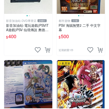
影音加油站-DVD專賣店
都市遊物
2481
119
影音加油站-電玩遊戲(PSVIT
PSV 海賊無雙2 二手 中文字
A遊戲)PSV 仙境傳說 奧德賽
幕
日版直購價400元/下標就賣
400
500
$
$
近期銷量1件
人氣賣家