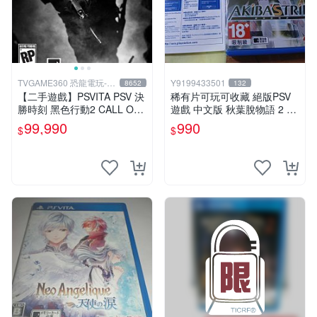
TVGAME360 恐龍電玩-台
Y9199433501
8652
132
中店
【二手遊戲】PSVITA PSV 決
稀有片可玩可收藏 絕版PSV
勝時刻 黑色行動2 CALL OF
遊戲 中文版 秋葉脫物語 2 AK
DUTY BLACK OPS II 2 COD
IBA'S TRIP 2中文版
99,990
990
$
$
英文版 台中