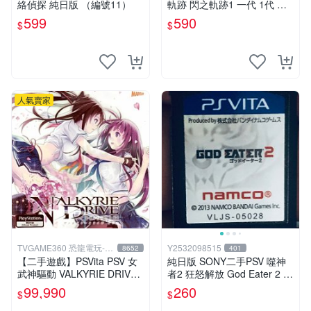
絡偵探 純日版 （編號11）
軌跡 閃之軌跡1 一代 1代 純
日版 日文版 二手 FALCOM
599
590
$
$
閃の軌跡 閃軌
人氣賣家
TVGAME360 恐龍電玩-台
Y2532098515
8652
401
中店
【二手遊戲】PSVita PSV 女
純日版 SONY二手PSV 噬神
武神驅動 VALKYRIE DRIVE
者2 狂怒解放 God Eater 2 R
日文版【台中恐龍電玩】
age Burst 純日版9成新現貨
99,990
260
$
$
馬上出