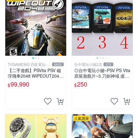
TVGAME360 恐龍電玩-台
台中電玩小舖2店
8652
573
中店
【二手遊戲】PSVita PSV 磁
◎台中電玩小舖~PSV PS Vita
浮飛車2048 WIPEOUT2048
原裝遊戲片~3.刀劍神域 虛空
英文亞版【台中恐龍電玩】
斷章 中文版 ~250
99,990
250
$
$
人氣賣家