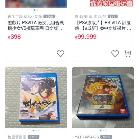
再生工場 精品生活館
嘉 義 樂 逗 電 玩 館
1566
614
遊戲片 PSVITA 激次元組合戰
【PSV原版片】PS VITA 討鬼
機少女VS殭屍軍團 日文版 再
傳 【9成新】✪中文版裸片 中
生工場 01
古二手✪嘉義樂逗電玩館
398
99,999
$
$
格里菲樂園
Y4103454476
4497
1514