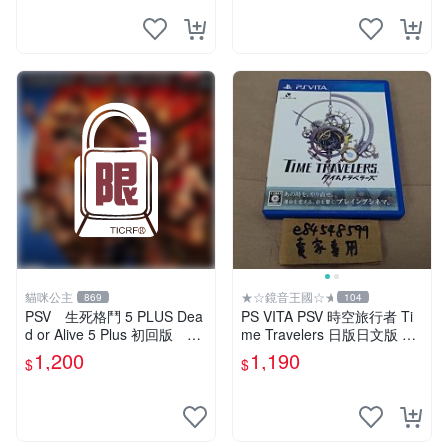
貓咪公主
★☆鏡音王國☆★
869
104
PSV 生死格鬥 5 PLUS Dea
PS VITA PSV 時空旅行者 Ti
d or Alive 5 Plus 初回版 純
me Travelers 日版日文版 純
日版 二手品
日版 二手良品 タイムトラベ
1,200
1,190
$
$
ラーズ