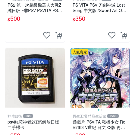
關於我
PS2 第一次超級機器人大戰Z
PS VITA PSV 刀劍神域 Lost
純日版 ~非PSV PSVITA PS3
Song 中文版 /Sword Art Onli
天獄篇 時獄篇 第三次
ne SAO
500
350
$
$
人氣賣家
神佑藝術
再生工場 精品生活館
180
1566
psvita噬神者2狂怒解放日版
遊戲片 PSVITA 戰機少女 Re
二手裸卡
Birth3 V世紀 日文 亞版 再生
工場 01