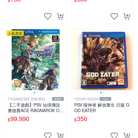
$
$
人氣賣家
TVGAME360 恐龍電玩-台
Y2049104204
8652
1041
中店
【二手遊戲】PSV 仙境傳說
PSV 噬神者 解放重生 日版 G
奧德賽ACE RAGNAROK OD
OD EATER
YSSEY ACE 中文版【台中恐
99,990
350
$
$
龍電玩】