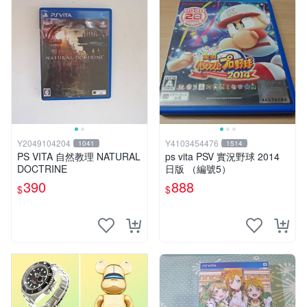
Y2049104204
Y4103454476
1041
1514
PS VITA 自然教理 NATURAL
ps vita PSV 實況野球 2014
DOCTRINE
日版 （編號5）
390
888
$
$