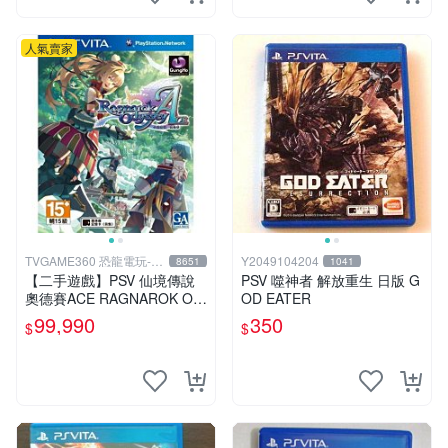
人氣賣家
TVGAME360 恐龍電玩-台
Y2049104204
8651
1041
中店
【二手遊戲】PSV 仙境傳說
PSV 噬神者 解放重生 日版 G
奧德賽ACE RAGNAROK OD
OD EATER
YSSEY ACE 中文版【台中恐
99,990
350
$
$
龍電玩】