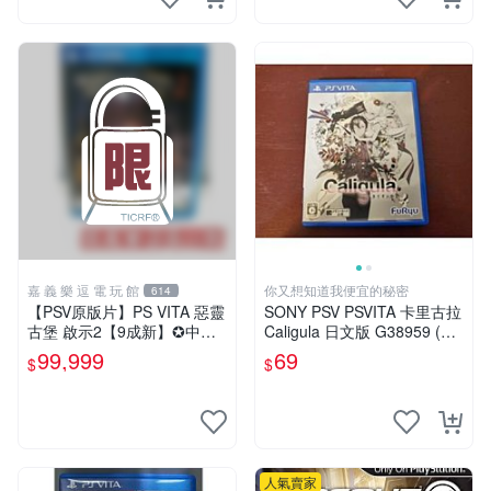
嘉 義 樂 逗 電 玩 館
你又想知道我便宜的秘密
614
【PSV原版片】PS VITA 惡靈
SONY PSV PSVITA 卡里古拉
古堡 啟示2【9成新】✪中文
Caligula 日文版 G38959 (下
亞版 中古二手✪嘉義樂逗電
標前請先詢問)
99,999
69
$
$
玩館
人氣賣家