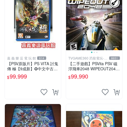
嘉 義 樂 逗 電 玩 館
TVGAME360 恐龍電玩-台
614
8651
中店
【PSV原版片】PS VITA 討鬼
【二手遊戲】PSVita PSV 磁
傳 極【9成新】✪中文中古二
浮飛車2048 WIPEOUT2048
手✪嘉義樂逗電玩館
英文亞版【台中恐龍電玩】
99,999
99,990
$
$