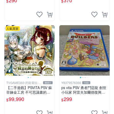
290
370
$
$
人氣賣家
TVGAME360 恐龍電玩-台
Y8379576366
8651
103
中店
【二手遊戲】PSVITA PSV 蘇
ps vita PSV 勇者鬥惡龍 創世
菲鍊金工房 不可思議書的鍊
小玩家 阿雷夫加爾德復興記
金術士 中文版【台中恐龍電
純日版 （編號15）
99,990
299
$
$
玩】