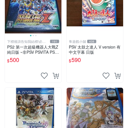
下標後請告知我結標!必看
隼遊戲小舖
191
438
關於我
PS2 第一次超級機器人大戰Z
PSV 太鼓之達人 V version 有
純日版 ~非PSV PSVITA PS3
中文字幕 日版
天獄篇 時獄篇 第三次
500
590
$
$