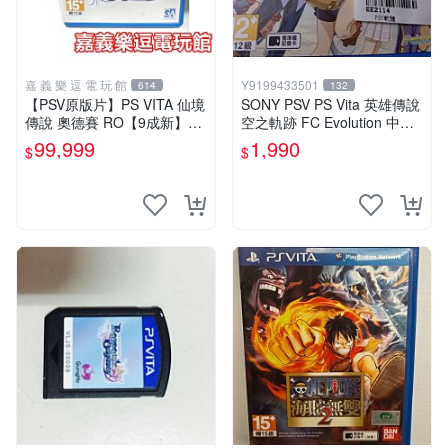
嘉 義 樂 逗 電 玩 館
Y9199433501
614
132
【PSV原版片】PS VITA 仙境
SONY PSV PS Vita 英雄傳說
傳說 奧德賽 RO【9成新】✪
空之軌跡 FC Evolution 中文
中古二手✪嘉義樂逗電玩館
版
99,999
1,990
$
$