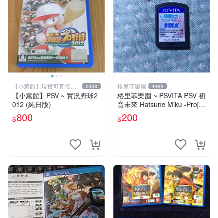
【小蕙館】現貨可直接下
格里菲樂園
2308
4489
標
【小蕙館】PSV ~ 實況野球2
格里菲樂園 ~ PSVITA PSV 初
012 (純日版)
音未來 Hatsune Miku -Projec
t DIVA-F 2nd 日版
800
200
$
$