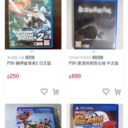
隼遊戲小舖
Y2049104204
438
1041
PSV 鋼彈破壞者2 日文版
PSV 蘿潔與黃昏古城 中文版
250
899
$
$