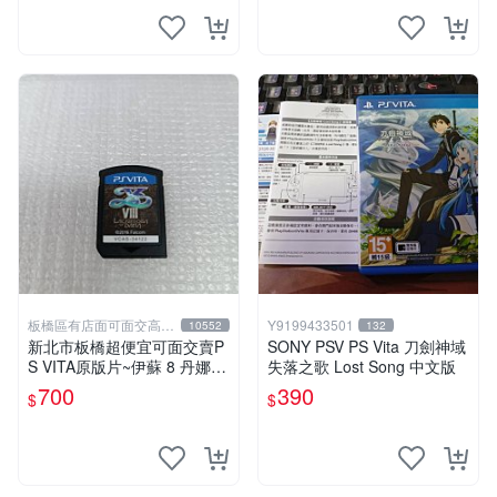
板橋區有店面可面交高價
Y9199433501
10552
132
回收電玩
新北市板橋超便宜可面交賣P
SONY PSV PS Vita 刀劍神域
S VITA原版片~伊蘇 8 丹娜的
失落之歌 Lost Song 中文版
隕涕日 中文版~~實體店面可
700
390
$
$
面交