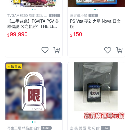
TVGAME360 恐龍電玩-台
隼遊戲小舖
8651
438
中店
【二手遊戲】PSVITA PSV 英
PS Vita 夢幻之星 Nova 日文
雄傳說 閃之軌跡1 THE LEG
版
END OF HEROES 1 I 中文版
99,990
150
$
$
台中
人氣賣家
再生工場 精品生活館
嘉 義 樂 逗 電 玩 館
1566
614