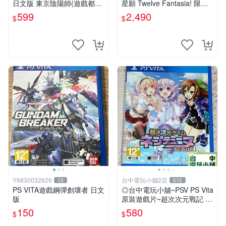
日文版 東京陰陽師(遊戲都有
星願 Twelve Fantasia! 限定
回收)
版 純日版 日文版 特裝版
599
2,490
$
$
Y6830032626
台中電玩小舖2店
12
572
PS VITA遊戲鋼彈創壞者 日文
◎台中電玩小舖~PSV PS Vita
版
原裝遊戲片~超次次元戰記 戰
機少女 Re;Birth1 ~580
150
580
$
$