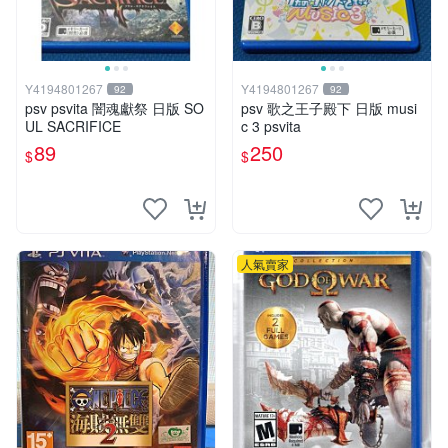
Y4194801267
Y4194801267
92
92
psv psvita 闇魂獻祭 日版 SO
psv 歌之王子殿下 日版 musi
UL SACRIFICE
c 3 psvita
89
250
$
$
人氣賣家