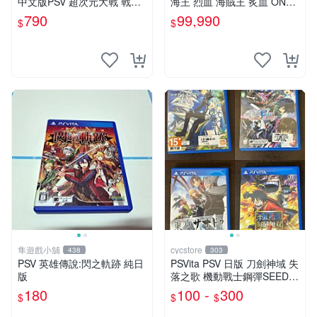
中文版PSV 超次元大戰 戰機
海王 烈血 海賊王 炙血 ONE
少女 VS Sega主機娘夢幻合
PIECE BURNING BLOOD 中
790
99,990
$
$
體特別版
文版
隼遊戲小舖
cycstore
438
303
PSV 英雄傳說:閃之軌跡 純日
PSVita PSV 日版 刀劍神域 失
版
落之歌 機動戰士鋼彈SEED
東京幻都 海賊無雙3 經典熱
180
100 -
300
$
$
$
血動作 RPG