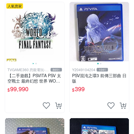
人氣賣家
TVGAME360 恐龍電玩-台
Y2049104204
8651
1041
中店
【二手遊戲】PSVITA PSV 太
PSV混沌之環3 前傳三部曲 日
空戰士 最終幻想 世界 WORL
版
D OF FINAL FANTASY FF
99,990
399
$
$
中文版