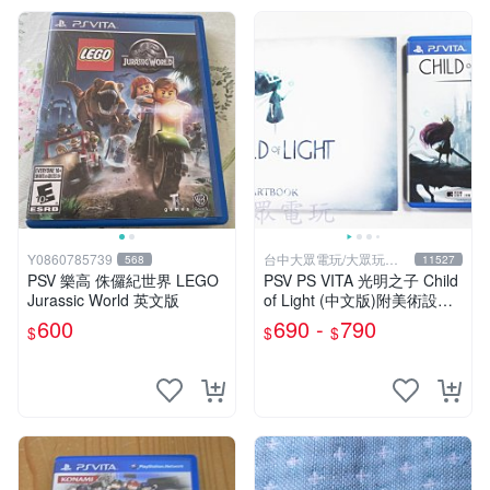
Y0860785739
台中大眾電玩/大眾玩具
568
11527
店
PSV 樂高 侏儸紀世界 LEGO
PSV PS VITA 光明之子 Child
Jurassic World 英文版
of Light (中文版)附美術設定
集(二手商品)【台中大眾電
600
690 -
790
$
$
$
玩】