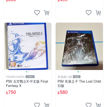
$
$
Y2049104204
隼遊戲小舖
1041
438
PSV 太空戰士X 中文版 Final
PSV 失落之子 The Lost Child
Fantasy X
日版
750
580
$
$