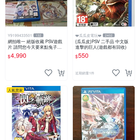
Y9199433501
❤️瓜瓜皮電玩❤️
132
2402
網拍唯一 絕版收藏 PSV遊戲
{瓜瓜皮}PSV 二手品 中文版
片 請問您今天要來點兔子嗎
進擊的巨人(遊戲都有回收)
初回限定版 日文
4,990
550
$
$
近期銷量1件
人氣賣家