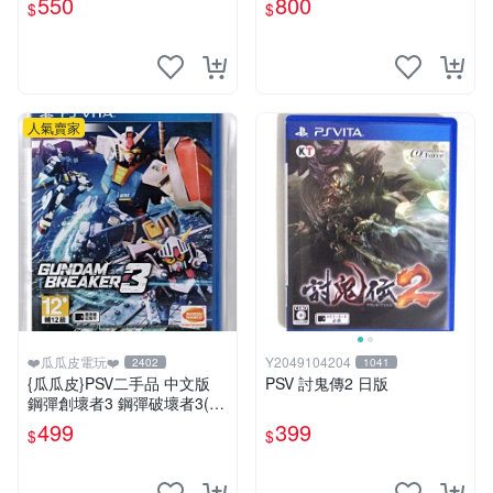
550
800
$
$
人氣賣家
❤️瓜瓜皮電玩❤️
Y2049104204
2402
1041
{瓜瓜皮}PSV二手品 中文版
PSV 討鬼傳2 日版
鋼彈創壞者3 鋼彈破壞者3(遊
戲都能回收)
499
399
$
$