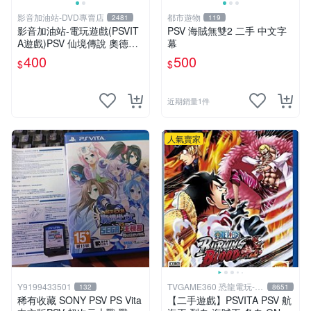
影音加油站-DVD專賣店
都市遊物
2481
119
影音加油站-電玩遊戲(PSVIT
PSV 海賊無雙2 二手 中文字
A遊戲)PSV 仙境傳說 奧德賽
幕
日版直購價400元/下標就賣
400
500
$
$
近期銷量1件
人氣賣家
Y9199433501
TVGAME360 恐龍電玩-台
132
8651
中店
稀有收藏 SONY PSV PS Vita
【二手遊戲】PSVITA PSV 航