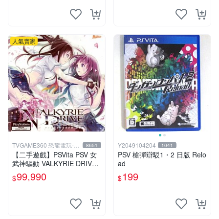
人氣賣家
TVGAME360 恐龍電玩-台
Y2049104204
8651
1041
中店
【二手遊戲】PSVita PSV 女
PSV 槍彈辯駁1・2 日版 Relo
武神驅動 VALKYRIE DRIVE
ad
日文版【台中恐龍電玩】
99,990
199
$
$