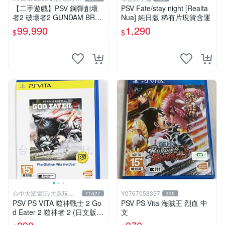
中店
【二手遊戲】PSV 鋼彈創壞
PSV Fate/stay night [Realta
者2 破壞者2 GUNDAM BREA
Nua] 純日版 稀有片現貨含運
KER 2 中文版【台中恐龍電
99,990
1,290
$
$
玩】
台中大眾電玩/大眾玩具
Y0767058357
11527
339
店
PSV PS VITA 噬神戰士 2 Go
PSV PS Vita 海賊王 烈血 中
d Eater 2 噬神者 2 (日文版)**
文
(二手商品)【台中大眾電玩】