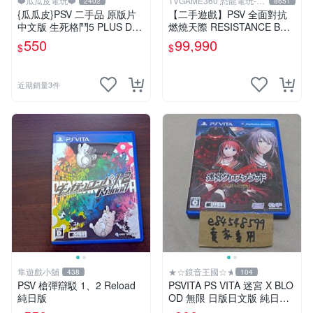
❤️瓜瓜皮電玩❤️
TVGAME360 恐龍電玩-台
2402
8651
中店
{瓜瓜皮}PSV 二手品 原版片
【二手遊戲】PSV 全面對抗
中文版 生死格鬥5 PLUS Dea
燃燒天際 RESISTANCE BUR
d or Alive 5(遊戲都有回收)
NING SKIES 中文版【台中恐
550
99,990
$
$
龍電玩】
近期銷量3件
隼遊戲小舖
★☆鏡音王國☆★
438
104
PSV 槍彈辯駁 1、2 Reload
PSVITA PS VITA 迷宮 X BLO
純日版
OD 無限 日版日文版 純日版
二手良品