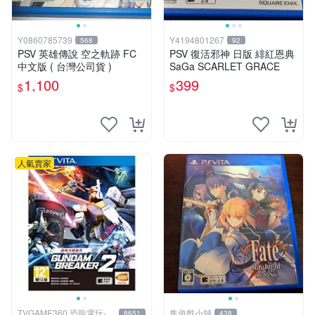
Y0860785739
Y4194801267
568
92
PSV 英雄傳說 空之軌跡 FC
PSV 復活邪神 日版 緋紅恩典
中文版 ( 台灣公司貨 )
SaGa SCARLET GRACE
1,100
399
$
$
人氣賣家
TVGAME360 恐龍電玩-台
隼遊戲小舖
8651
438