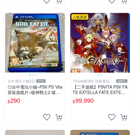
人氣賣家
台中電玩小舖2店
TVGAME360 恐龍電玩-台
572
8651
中店
◎台中電玩小舖~PSV PS Vita
【二手遊戲】PSVITA PSV FA
原裝遊戲片~噬神戰士2 噬神
TE EXTELLA FATE EXTELL
者2 ~290
A 中文版【台中恐龍電玩】
290
99,990
$
$