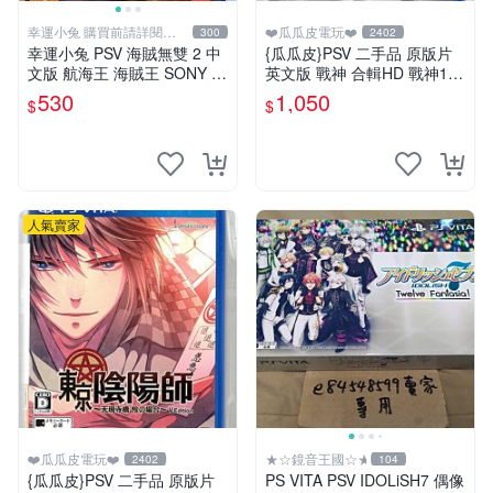
幸運小兔 購買前請詳閱賣
❤️瓜瓜皮電玩❤️
300
2402
場公告
幸運小兔 PSV 海賊無雙 2 中
{瓜瓜皮}PSV 二手品 原版片
文版 航海王 海賊王 SONY P
英文版 戰神 合輯HD 戰神1+2
S Vita 主機適用 庫
合輯(遊戲都有回收)
530
1,050
$
$
人氣賣家
❤️瓜瓜皮電玩❤️
★☆鏡音王國☆★
2402
104
{瓜瓜皮}PSV 二手品 原版片
PS VITA PSV IDOLiSH7 偶像