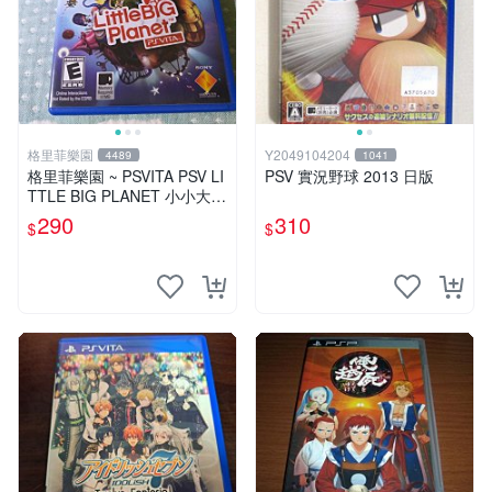
格里菲樂園
Y2049104204
4489
1041
格里菲樂園 ~ PSVITA PSV LI
PSV 實況野球 2013 日版
TTLE BIG PLANET 小小大星
球 美版
290
310
$
$