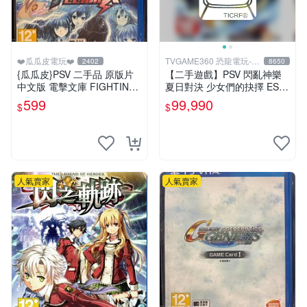
❤️瓜瓜皮電玩❤️
TVGAME360 恐龍電玩-台
2402
8650
中店
{瓜瓜皮}PSV 二手品 原版片
【二手遊戲】PSV 閃亂神樂
中文版 電擊文庫 FIGHTING
夏日對決 少女們的抉擇 ESTI
CLIMAX(遊戲都有回收)
VAL VERSUS 中文版【台中
599
99,990
$
$
恐龍電玩】
人氣賣家
人氣賣家