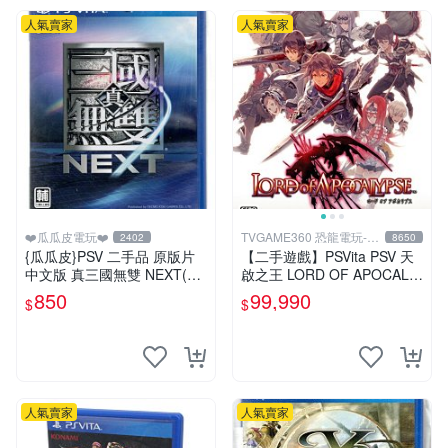
人氣賣家
人氣賣家
❤️瓜瓜皮電玩❤️
TVGAME360 恐龍電玩-台
2402
8650
中店
{瓜瓜皮}PSV 二手品 原版片
【二手遊戲】PSVita PSV 天
中文版 真三國無雙 NEXT(遊
啟之王 LORD OF APOCALY
戲都有回收)
PSE 日文版【台中恐龍電
850
99,990
$
$
玩】
人氣賣家
人氣賣家