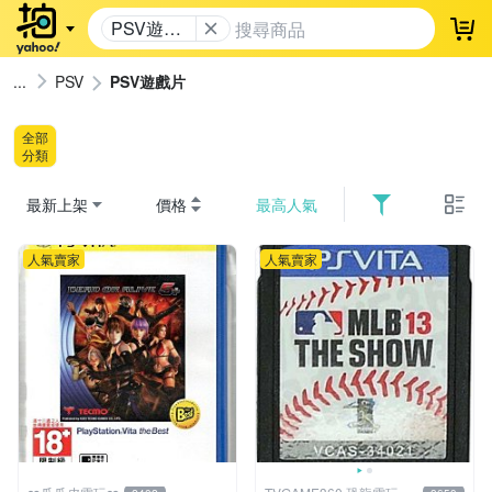
PSV遊戲
登
片
PSV
PSV遊戲片
全部
分類
最新上架
價格
最高人氣
人氣賣家
人氣賣家