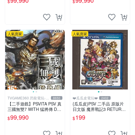
99,990
99,990
$
$
版 台中恐龍電玩
玩】
人氣賣家
人氣賣家
TVGAME360 恐龍電玩-台
❤️瓜瓜皮電玩❤️
8650
2402
中店
【二手遊戲】PSVITA PSV 真
{瓜瓜皮}PSV 二手品 原版片
三國無雙7 WITH 猛將傳 DYN
日文版 魔界戰記3 RETURN
ASTY WARRIORS 8 中文版
(遊戲都有回收)
99,990
199
$
$
台中