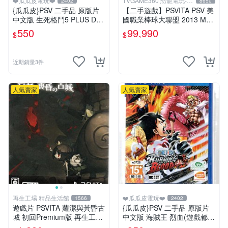
❤️瓜瓜皮電玩❤️
TVGAME360 恐龍電玩-台
2402
8650
中店
{瓜瓜皮}PSV 二手品 原版片
【二手遊戲】PSVITA PSV 美
中文版 生死格鬥5 PLUS Dea
國職業棒球大聯盟 2013 MLB
d or Alive 5(遊戲都有回收)
THE SHOW 13 英文版 裸裝
550
99,990
$
$
台中
近期銷量3件
人氣賣家
人氣賣家
再生工場 精品生活館
❤️瓜瓜皮電玩❤️
1566
2402
遊戲片 PSVITA 蘿潔與黃昏古
{瓜瓜皮}PSV 二手品 原版片
城 初回Premium版 再生工場
中文版 海賊王 烈血(遊戲都有
01
回收)