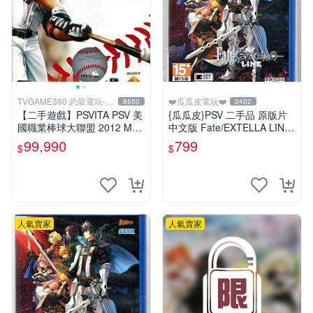
TVGAME360 恐龍電玩-台
❤️瓜瓜皮電玩❤️
8650
2402
中店
【二手遊戲】PSVITA PSV 美
{瓜瓜皮}PSV 二手品 原版片
國職業棒球大聯盟 2012 MLB
中文版 Fate/EXTELLA LINK
THE SHOW 12 英文版 【台
(遊戲都有回收)
99,990
799
$
$
中恐龍電玩】
人氣賣家
人氣賣家