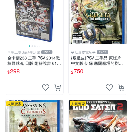
再生工場 精品生活館
❤️瓜瓜皮電玩❤️
1566
2402
金卡價238 二手 PSV 2014職
{瓜瓜皮}PSV 二手品 原版片
棒野球魂 日版 附解說書 610
中文版 伊蘇 塞爾塞塔的樹海
500000182 02
(遊戲都有回收)
298
750
$
$
人氣賣家
人氣賣家