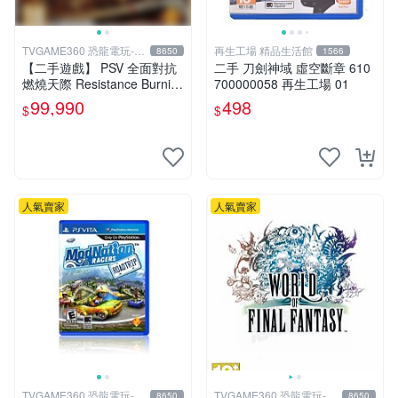
TVGAME360 恐龍電玩-台
再生工場 精品生活館
8650
1566
中店
【二手遊戲】 PSV 全面對抗
二手 刀劍神域 虛空斷章 610
燃燒天際 Resistance Burnin
700000058 再生工場 01
g Skies 中文版 【台中恐龍電
99,990
498
$
$
玩】
人氣賣家
人氣賣家
TVGAME360 恐龍電玩-台
TVGAME360 恐龍電玩-台
8650
8650