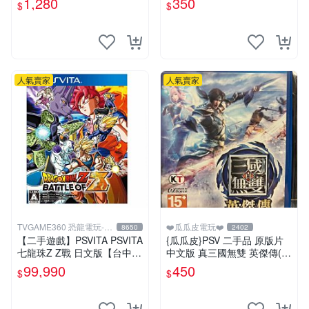
1,280
350
$
$
人氣賣家
人氣賣家
TVGAME360 恐龍電玩-台
❤️瓜瓜皮電玩❤️
8650
2402
中店
【二手遊戲】PSVITA PSVITA
{瓜瓜皮}PSV 二手品 原版片
七龍珠Z Z戰 日文版【台中恐
中文版 真三國無雙 英傑傳(遊
龍電玩】
戲都有回收)
99,990
450
$
$