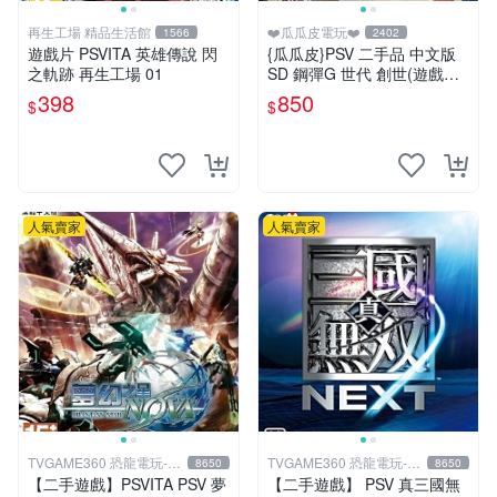
再生工場 精品生活館
❤️瓜瓜皮電玩❤️
1566
2402
遊戲片 PSVITA 英雄傳說 閃
{瓜瓜皮}PSV 二手品 中文版
之軌跡 再生工場 01
SD 鋼彈G 世代 創世(遊戲都
有回收)
398
850
$
$
人氣賣家
人氣賣家
TVGAME360 恐龍電玩-台
TVGAME360 恐龍電玩-台
8650
8650
中店
中店
【二手遊戲】PSVITA PSV 夢
【二手遊戲】 PSV 真三國無