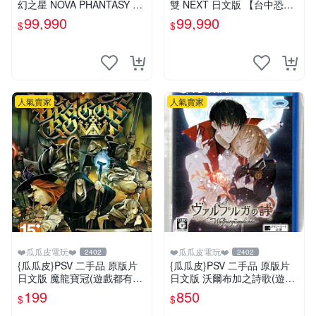
幻之星 NOVA PHANTASY ST
雙 NEXT 日文版 【台中恐龍
AR NOVA 中文版【台中恐龍
電玩】
99,990
99,990
$
$
電玩】
人氣賣家
人氣賣家
❤️瓜瓜皮電玩❤️
❤️瓜瓜皮電玩❤️
2402
2402
{瓜瓜皮}PSV 二手品 原版片
{瓜瓜皮}PSV 二手品 原版片
日文版 魔龍寶冠(遊戲都有回
日文版 沃爾布加之詩歌(遊戲
收)
都有回收)
199
850
$
$