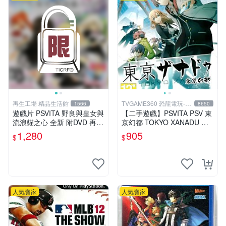
再生工場 精品生活館
TVGAME360 恐龍電玩-台
1566
8650
中店
遊戲片 PSVITA 野良與皇女與
【二手遊戲】PSVITA PSV 東
流浪貓之心 全新 附DVD 再生
京幻都 TOKYO XANADU 中
工場 01
文版
1,280
905
$
$
人氣賣家
人氣賣家