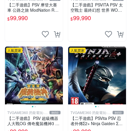
中店
中店
【二手遊戲】PSV 摩登大賽
【二手遊戲】PSVITA PSV 太
車 公路之旅 ModNation Rac
空戰士 最終幻想 世界 WORL
ers 中文版 【台中恐龍電玩】
D OF FINAL FANTASY FF
99,990
99,990
$
$
中文版
人氣賣家
人氣賣家
TVGAME360 恐龍電玩-台
TVGAME360 恐龍電玩-台
8650
8650
中店
中店
【二手遊戲】 PSV 超級機器
【二手遊戲】PSVita PSV 忍
人大戰OG 傳奇魔裝機神3 鋼
者外傳Σ2+ Ninja Gaiden Σ2
彈 PRIDE OF JUSTICE 日文
PLUS 中文版【台中恐龍電