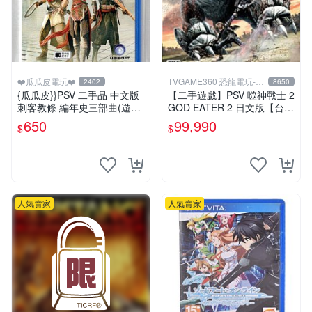
❤️瓜瓜皮電玩❤️
TVGAME360 恐龍電玩-台
2402
8650
中店
{瓜瓜皮}}PSV 二手品 中文版
【二手遊戲】PSV 噬神戰士 2
刺客教條 編年史三部曲(遊戲
GOD EATER 2 日文版【台中
都有回收)
恐龍電玩】
650
99,990
$
$
人氣賣家
人氣賣家