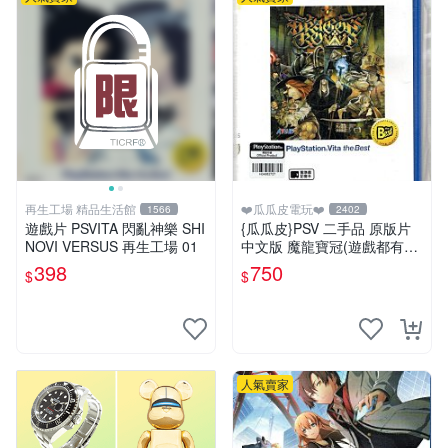
再生工場 精品生活館
❤️瓜瓜皮電玩❤️
1566
2402
遊戲片 PSVITA 閃亂神樂 SHI
{瓜瓜皮}PSV 二手品 原版片
NOVI VERSUS 再生工場 01
中文版 魔龍寶冠(遊戲都有回
收)
398
750
$
$
人氣賣家