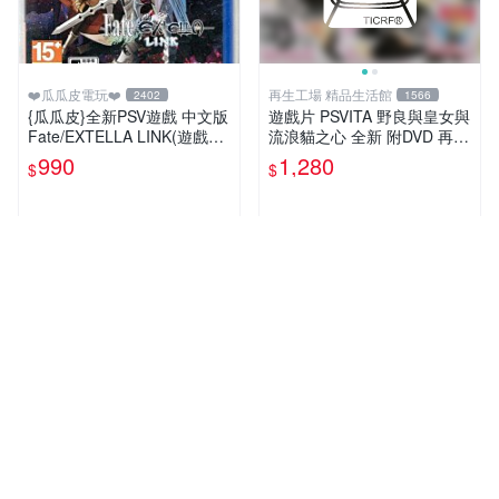
❤️瓜瓜皮電玩❤️
再生工場 精品生活館
2402
1566
{瓜瓜皮}全新PSV遊戲 中文版
遊戲片 PSVITA 野良與皇女與
Fate/EXTELLA LINK(遊戲都
流浪貓之心 全新 附DVD 再生
有回收)
工場 01
990
1,280
$
$
人氣賣家
人氣賣家