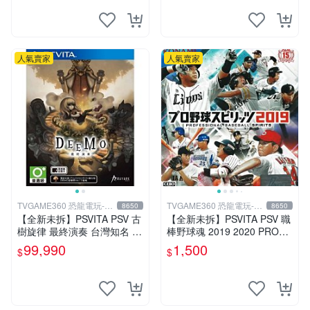
人氣賣家
人氣賣家
TVGAME360 恐龍電玩-台
TVGAME360 恐龍電玩-台
8650
8650
中店
中店
【全新未拆】PSVITA PSV 古
【全新未拆】PSVITA PSV 職
樹旋律 最終演奏 台灣知名 音
棒野球魂 2019 2020 PROFE
樂節奏遊戲 DEEMO REBOR
SSIONAL BASRBALL 日文版
99,990
1,500
$
$
N 中文版 台中