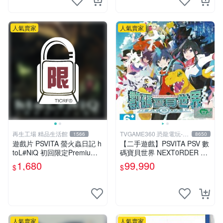
人氣賣家
人氣賣家
再生工場 精品生活館
TVGAME360 恐龍電玩-台
1566
8650
中店
遊戲片 PSVITA 螢火蟲日記 h
【二手遊戲】PSVITA PSV 數
toL#NiQ 初回限定Premium
碼寶貝世界 NEXT0RDER DI
版 再生工場 01
GIMONWORLD 中文版【台
1,680
99,990
$
$
中恐龍電玩】
人氣賣家
人氣賣家