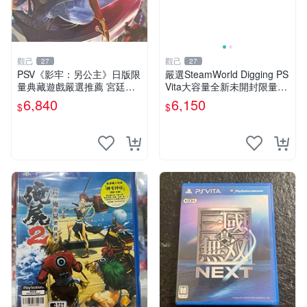
觀己
觀己
27
27
PSV《影牢：另公主》日版限
嚴選SteamWorld Digging PS
量典藏遊戲嚴選推薦 宮廷風
Vita大容量全新未開封限量版
采 電玩收藏 神話冒險
適合收藏 PS Vita 挖掘遊戲
6,840
6,150
$
$
新品未拆封 蒸汽世界 限定版