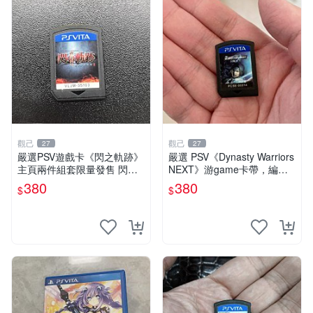
觀己
觀己
27
27
嚴選PSV遊戲卡《閃之軌跡》
嚴選 PSV《Dynasty Warriors
主頁兩件組套限量發售 閃之
NEXT》游game卡帶，編號P
軌跡 PSV 游戲卡
CSE，幾乎全新，無原廠包
380
380
$
$
裝，個人閒置直售，無條件退
款。 Dynasty