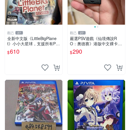
觀己
觀己
27
27
全新中文版《LittleBigPlane
嚴選PSV遊戲《仙境傳說R
t》小小大星球，支援所有PS
O：奧德賽》港版中文裸卡，
V主機，動作冒險遊戲，多人
功能正常成色佳 仙境傳說RO
610
290
$
$
連線對戰樂趣無窮，盒裝如
奧德賽 港版
新，適合收藏 小小大星球 PS
V