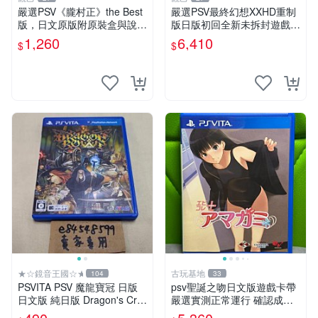
嚴選PSV《朧村正》the Best
嚴選PSV最終幻想XXHD重制
版，日文原版附原裝盒與說明
版日版初回全新未拆封遊戲合
書，成色近新，保存良好，遊
集 線玩 香港版
1,260
6,410
$
$
戲卡帶齊全且插拔頻率低，運
作順暢，推薦給喜愛PSV及日
版遊戲的您
★☆鏡音王國☆★
古玩基地
104
33
PSVITA PSV 魔龍寶冠 日版
psv聖誕之吻日文版遊戲卡帶
日文版 純日版 Dragon's Cro
嚴選實測正常運行 確認成色
wn 香草社 Atlus
拍下即發 聖誕之吻 日文 psv