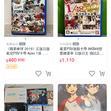
嘉藏珍品
古玩基地
12
33
《職業棒球 2019》正版日版
嚴選PSV遊戲卡帶 AKB48戀
索尼PSV卡帶 #psv 1張，同
愛總選舉 日版日文 測試正常
時購第二張起可減張， 成色
游戲卡帶 磨痕 壓痕 成色圖
460
1,110
87折
$
$
如圖，原相機拍攝，一卡一
拍，因相機，光線環境等因
折扣碼
素，成色可能