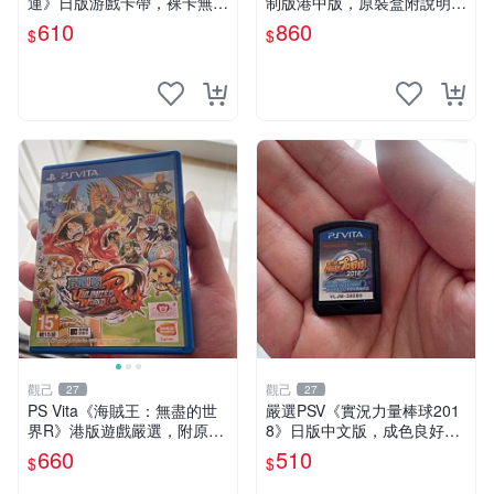
運》日版游戲卡帶，裸卡無盒
制版港中版，原裝盒附說明
庫存珍藏 可玩 新手推薦 高達
書，卡帶及盒子狀態極佳，支
610
860
$
$
迷必入 SEED 游戲卡 PSV游
持PSV，中文界面清晰，二手
戲
市場熱銷，同城交易安心之選
最終幻想X PS
觀己
觀己
27
27
PS Vita《海賊王：無盡的世
嚴選PSV《實況力量棒球201
界R》港版遊戲嚴選，附原廠
8》日版中文版，成色良好卡
包裝，狀態如新，運作順暢，
帶無包裝，功能完好支援原
660
510
$
$
支援Vita平臺 無盡世界 港版
機，經典體育遊戲推薦收藏。
游戲
體育迷必備！ 實況 棒球 PS5