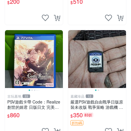
200
510
$
$
aea 3 Return
樂 港版 日文 卡帶 港行
古玩基地
嘉藏珍品
33
12
PSV遊戲卡帶 Code：Realize
嚴選PSV遊戲自由戰爭日版原
創世的姬君 日版日文 完美實
裝未改版 戰爭策略 游戲機 遊
用成色 游戲經典難得 遊玩無
玩好物
860
350
83折
$
$
障 使用痕跡清晰 展現真實面
貌 古典電玩 國際版 繼
折扣碼