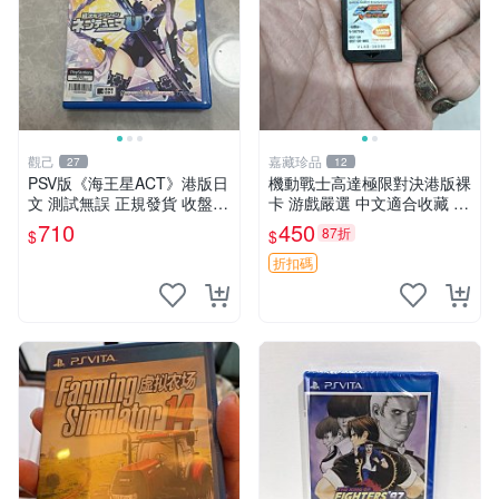
觀己
嘉藏珍品
27
12
PSV版《海王星ACT》港版日
機動戰士高達極限對決港版裸
文 測試無誤 正規發貨 收盤後
卡 游戲嚴選 中文適合收藏 機
配送 光碊保養完整 海王星AC
動戰士 高達對決 游戲機
710
450
87折
$
$
T 港版 PSV 測試合格
折扣碼