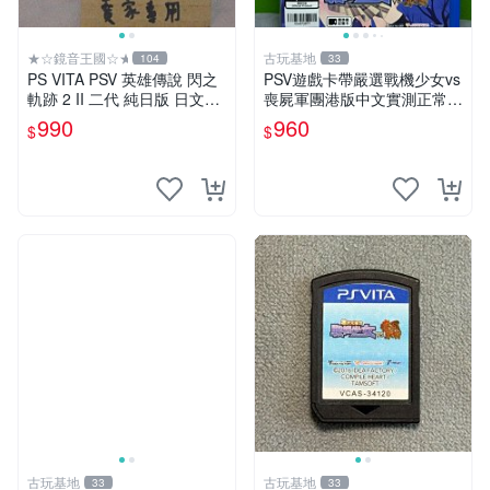
★☆鏡音王國☆★
古玩基地
104
33
PS VITA PSV 英雄傳說 閃之
PSV遊戲卡帶嚴選戰機少女vs
軌跡 2 II 二代 純日版 日文版
喪屍軍團港版中文實測正常運
二手良品 FALCOM 閃の軌跡
行即發 戰機少女 傳說 再戰
990
960
$
$
閃軌2
古玩基地
古玩基地
33
33