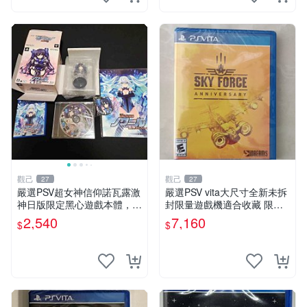
觀己
觀己
27
27
嚴選PSV超女神信仰諾瓦露激
嚴選PSV vita大尺寸全新未拆
神日版限定黑心遊戲本體，附
封限量遊戲機適合收藏 限量
首發特典 信仰女神、PSV、
PSVita 大尺寸 新機 獲得者專
2,540
7,160
$
$
諾瓦露
屬收藏版