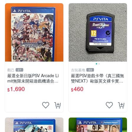
觀己
古玩基地
27
33
嚴選全新日版PSV Arcade Li
嚴選PSV遊戲卡帶《真三國無
mit無限未開箱遊戲機適合收
雙NEXT》歐版英文裸卡實測
藏 Arcade Limit 新遊戲 未開
正常全新到貨 真三國無雙 PS
1,690
460
$
$
封 測試合格
V 游戲卡帶 任玩無雙