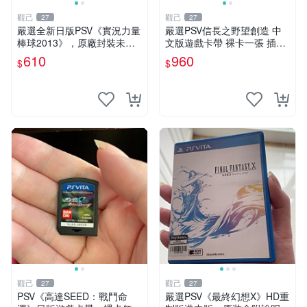
觀己
觀己
27
27
嚴選全新日版PSV《實況力量
嚴選PSV信長之野望創造 中
棒球2013》，原廠封裝未開
文版遊戲卡帶 裸卡一張 插卡
盒 實況 力量 棒球2013
即用 支持中文界面 適合歷史
610
960
$
$
模擬粉絲 歷史 游戲 PSV
觀己
觀己
27
27
PSV《高達SEED：戰鬥命
嚴選PSV《最終幻想X》HD重