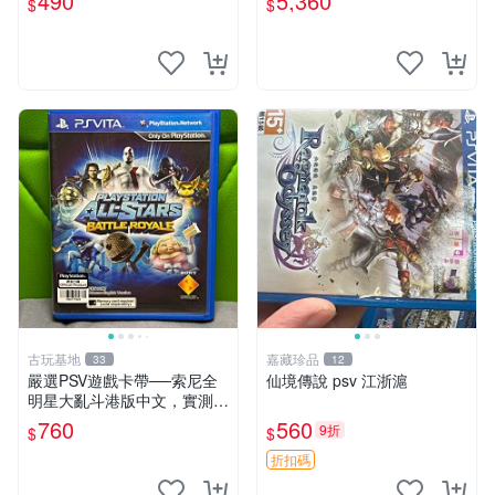
490
5,360
$
$
游戲
古玩基地
嘉藏珍品
33
12
嚴選PSV遊戲卡帶──索尼全
仙境傳說 psv 江浙滬
明星大亂斗港版中文，實測性
能佳，成色如圖，確保收到同
760
560
9折
$
$
款。拍前請查收詳情，售出商
品概不退換。 psv 游戲 卡帶
折扣碼