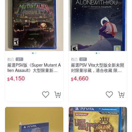
觀己
觀己
27
27
嚴選PSV版《Super Mutant A
嚴選PSV Vita大型版全新未開
lien Assault》大型限量新品
封限量珍藏，適合收藏 限量
正版未開封 電玩 專玩 PS Vit
遊戲機 創意設計 現代電玩
4,150
4,660
$
$
a 超級怪獸遊戲