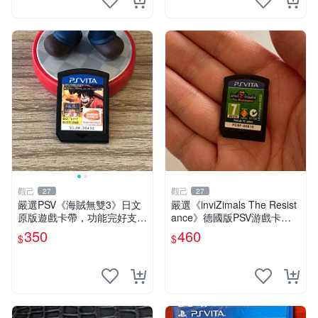
觀己
觀己
27
27
嚴選PSV《海賊無雙3》日文
嚴選《inviZimals The Resist
原版遊戲卡帶，功能完好支持
ance》德國版PSV游戲卡
主機 海賊無雙3 卡帶 PSV 主
帶，12歲以上推薦，卡帶狀
350
460
$
$
機 遊戲卡帶
態優良，無顯著損傷，實測性
能出色，適合收藏與贈送