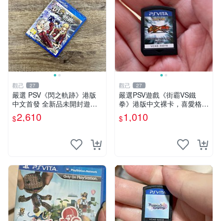
觀己
觀己
27
27
嚴選 PSV《閃之軌跡》港版
嚴選PSV遊戲《街霸VS鐵
中文首發 全新品未開封遊戲
拳》港版中文裸卡，喜愛格鬥
機 閃之軌跡 港版 中文 版本
遊戲收藏推薦，全新未拆封嚴
2,610
1,010
$
$
密封存。格鬥迷必備佳作。
街霸 鉄拳 PSV 測試