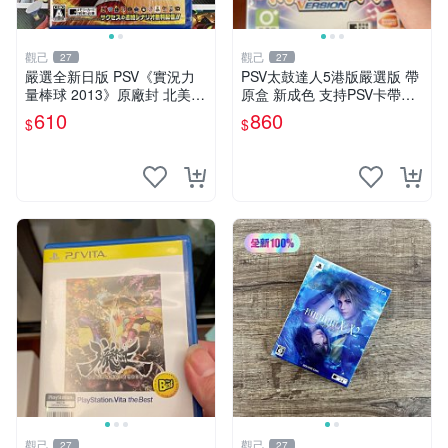
觀己
觀己
27
27
嚴選全新日版 PSV《實況力
PSV太鼓達人5港版嚴選版 帶
量棒球 2013》原廠封 北美未
原盒 新成色 支持PSV卡帶無
開箱 實況 力量 棒球
損讀取 中文遊戲 VOCALOID
610
860
$
$
曲目豐富 玩法多樣 太鼓達人
PSV 港版 5代 電腦
觀己
觀己
27
27