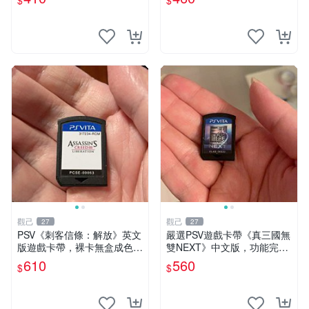
$
$
兼容其他平臺，單次購滿2張
卡帶
享第二張優惠，數量不限。
討鬼傳 極 PSV
觀己
觀己
27
27
PSV《刺客信條：解放》英文
嚴選PSV遊戲卡帶《真三國無
版遊戲卡帶，裸卡無盒成色極
雙NEXT》中文版，功能完好
佳，功能正常支援PSV主機，
插拔順暢 真三國無雙 獨立遊
610
560
$
$
經典動作冒險佳作推薦，收藏
玩 卡帶 游戲
黨必備 簽名限量 解放 PSV