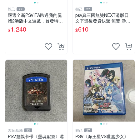
觀己
觀己
27
27
嚴選全新PSVITA跨過我的屍
psv真三國無雙NEXT港版日
體2港版中文遊戲，首發特典
文下班後發貨快遞 無雙 游戲
版現貨實拍 跨過、尸體、遊
psv 港版
1,240
610
$
$
戲
古玩基地
觀己
33
27
PSV遊戲卡帶《靈魂獻祭》港
PSV《海王星VS世嘉少女》