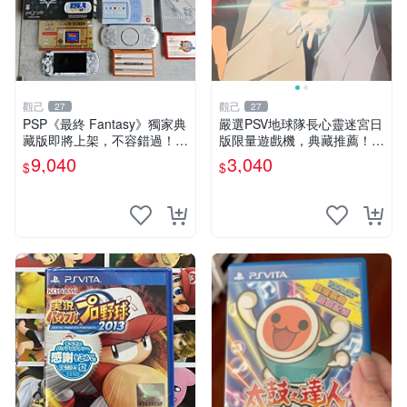
觀己
觀己
27
27
PSP《最終 Fantasy》獨家典
嚴選PSV地球隊長心靈迷宮日
藏版即將上架，不容錯過！ 2
版限量遊戲機，典藏推薦！Ni
024 限定款 PSP遊戲機 當日
ntendo掌上型遊戲 心靈迷宮
9,040
3,040
$
$
熱銷中 PSV游戲收藏嚴選
PSV 地球隊長 日本版本 當代
遊戲機 PSV 地球隊長 心靈