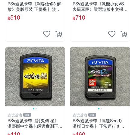
PSV遊戲卡帶《刺客信條3 解
PSV遊戲卡帶《戰機少女VS
放》美版原裝 正規裸卡 測試
喪屍軍團》嚴選港版中文裸卡
順暢 索尼專用 不支持其他機
實測正常 遊戲機限定 PSV 卡
510
710
$
$
種 刺客信條3 解放 PSV 原裝
帶 港版 中文 游戲卡帶 激戰
卡帶
少女 喪尸軍團
古玩基地
古玩基地
33
33
PSV遊戲卡帶《討鬼傳 極》
PSV遊戲卡帶《高達Seed》
港臺版中文裸卡嚴選實測正
港版日文裸卡 正常運行 紅色
常，限索尼PSV機器專用，不
版本 二手嚴選 psv 高達 游戲
410
460