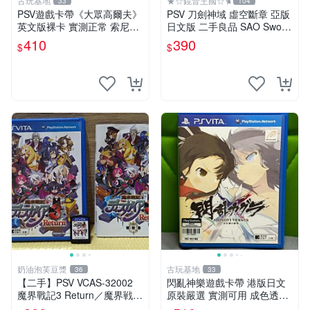
古玩基地
★☆鏡音王國☆★
33
104
PSV遊戲卡帶《大眾高爾夫》
PSV 刀劍神域 虛空斷章 亞版
英文版裸卡 實測正常 索尼PS
日文版 二手良品 SAO Sword
V獨家適用 大眾高爾夫 PSV
Art Online
410
390
$
$
卡帶 游戲機專用
奶油泡芙豆漿
古玩基地
36
33
【二手】PSV VCAS-32002
閃亂神樂遊戲卡帶 港版日文
魔界戰記3 Return／魔界戦記
原裝嚴選 實測可用 成色透明
ディスガイア3 Return／Disg
保証 正常玩耍無問題 閃亂神