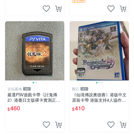
帶 戰國無雙 psv游戲卡帶，
戰國無雙4
古玩基地
觀己
33
27
嚴選PSV遊戲卡帶《討鬼傳
《仙境傳說奧德賽》港版中文
2》港臺日文版裸卡實測正常
原裝卡帶 港版支持4人協作
全新套裝，只限PSV機玩 討
保存完美好如新 仙境傳說 奧
460
410
$
$
鬼傳2 PSV 港臺 日文 裸卡
德賽 港版