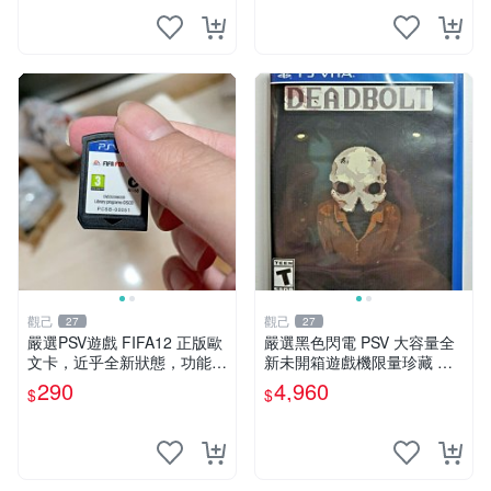
觀己
觀己
27
27
嚴選PSV遊戲 FIFA12 正版歐
嚴選黑色閃電 PSV 大容量全
文卡，近乎全新狀態，功能完
新未開箱遊戲機限量珍藏 電
Good如初。裸卡 清潔 FIFA
玩 測試版 遊戲機 PSVita
290
4,960
$
$
12