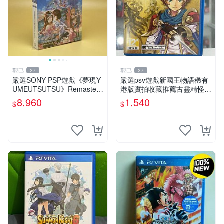
觀己
觀己
27
27
嚴選SONY PSP遊戲《夢現Y
嚴選psv遊戲新國王物語稀有
UMEUTSUTSU》Remastere
港版實拍收藏推薦古靈精怪角
d收藏版，英語原裝全新未開
色扮演電玩 psv 新國王物語
8,960
1,540
$
$
盒，附贈特典 夢現 YUMEUT
港版 psv 游戲
SUTSU PSP 收