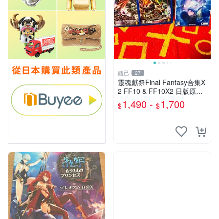
觀己
27
靈魂獻祭Final Fantasy合集X
2 FF10 & FF10X2 日版原裝
卡帶 9成 新盒8新 靈魂獻祭2
1,490 -
1,700
$
$
日本原裝 正版FF合集 現盒8
新