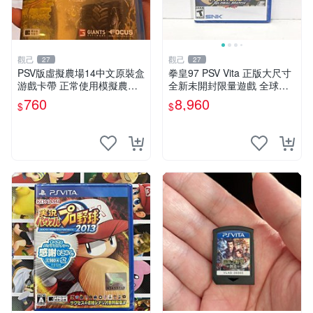
觀己
觀己
27
27
PSV版虛擬農場14中文原裝盒
拳皇97 PSV Vita 正版大尺寸
游戲卡帶 正常使用模擬農場
全新未開封限量遊戲 全球嚴
訂購請私訊 虛擬農場14 PSV
選 拳皇97 個限定版 新未拆封
760
8,960
$
$
中文 模擬農場
家用遊戲機遊戲厳選推薦 拳
皇97 Vita 大型全新未