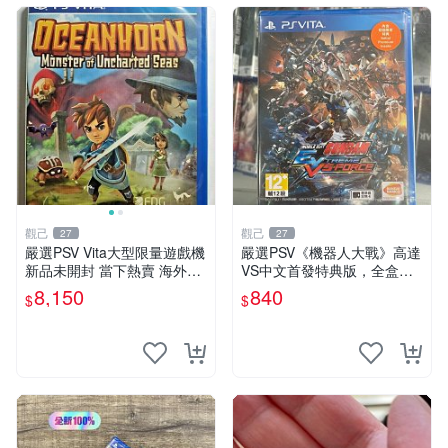
觀己
觀己
27
27
嚴選PSV Vita大型限量遊戲機
嚴選PSV《機器人大戰》高達
新品未開封 當下熱賣 海外版
VS中文首發特典版，全盒未
發行限量 測試版
開封收藏佳品 電腦遊戲 現代
8,150
840
$
$
電玩 PSP 游戲機