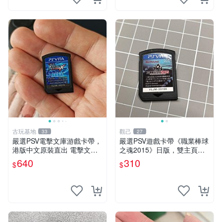
古玩基地
觀己
33
27
嚴選PSV電擊文庫游戲卡帶，
嚴選PSV遊戲卡帶《職業棒球
港版中文原裝直出 電擊文庫
之魂2015》日版，雙主頁遊
PSV 游戲 港版
戲任選 職業棒球之魂 PSV 維
640
310
$
$
修 游戲卡帶 2015