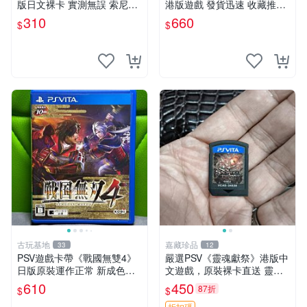
版日文裸卡 實測無誤 索尼專
港版遊戲 發貨迅速 收藏推薦
機運行用 靈魂獻祭 PSV 港日
游戲盒 光碟 完整 海王星 世
310
660
$
$
裸卡 卡帶專用機玩
嘉少女 港版 海王星 世嘉少女
港版游戲 PSV 港版 海王星
古玩基地
嘉藏珍品
33
12
PSV遊戲卡帶《戰國無雙4》
嚴選PSV《靈魂獻祭》港版中
日版原裝運作正常 新成色如
文遊戲，原裝裸卡直送 靈魂
圖拍賣請先確認 成色拍賣一
獻祭 PSV 游戲 卡帶
610
450
87折
$
$
經成交概不退換 PSV遊戲 卡
折扣碼