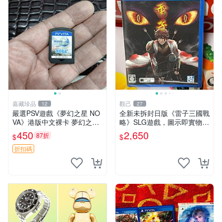
嘉藏珍品
觀己
12
27
嚴選PSV遊戲《夢幻之星 NO
全新未拆封日版《雷子三國戰
VA》港版中文裸卡 夢幻之星
略》SLG遊戲，圖示即實物，
游戲 PSV 遊戲卡帶
無後期調包！ 三國志 電玩 SL
450
2,650
87折
$
$
G 游戲
折扣碼