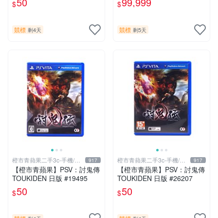
50
99,999
$
$
競標
競標
剩4天
剩5天
橙市青蘋果二手3c-手機/相
橙市青蘋果二手3c-手機/相
917
917
機
機
【橙市青蘋果】PSV：討鬼傳
【橙市青蘋果】PSV：討鬼傳
TOUKIDEN 日版 #19495
TOUKIDEN 日版 #26207
50
50
$
$