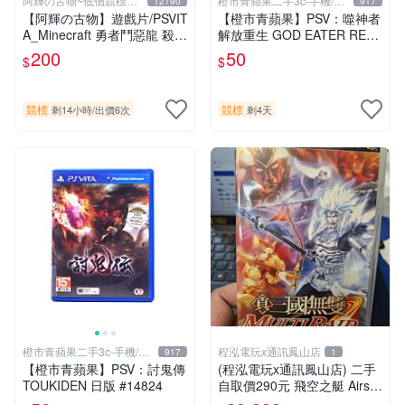
阿輝の古物~低價競標五
橙市青蘋果二手3c-手機/相
12190
917
六日結標
機
【阿輝の古物】遊戲片/PSVIT
【橙市青蘋果】PSV：噬神者
A_Minecraft 勇者鬥惡龍 殺戮
解放重生 GOD EATER RES
地帶 英雄傳說 槍彈辯駁 一批
URRECTION 日版 #19491
200
50
$
$
合售_刮痕污漬_1元起標無底
價_#F30
競標
競標
剩14小時
/
出價6次
剩4天
橙市青蘋果二手3c-手機/相
程泓電玩x通訊鳳山店
917
1
機
【橙市青蘋果】PSV：討鬼傳
(程泓電玩x通訊鳳山店) 二手
TOUKIDEN 日版 #14824
自取價290元 飛空之艇 Airshi
p Q 中文版 FOR PS VITA