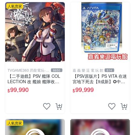
人氣賣家
TVGAME360 恐龍電玩-台
嘉 義 樂 逗 電 玩 館
8650
614
中店
【二手遊戲】PSV 艦隊 COL
【PSV原版片】PS VITA 在迷
LECTION 改 艦娘 艦隊收藏
宮地下死去【9成新】✪中文
KANTAI 日文版【台中恐龍電
亞版 中古二手✪嘉義樂逗電
99,990
99,999
$
$
玩】
玩館
人氣賣家