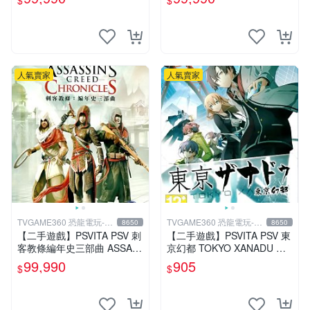
$
$
中恐龍電玩】
中文版
人氣賣家
人氣賣家
TVGAME360 恐龍電玩-台
TVGAME360 恐龍電玩-台
8650
8650
中店
中店
【二手遊戲】PSVITA PSV 刺
【二手遊戲】PSVITA PSV 東
客教條編年史三部曲 ASSAS
京幻都 TOKYO XANADU 中
SINS CREED CHRONICLES
文版
99,990
905
$
$
中文版