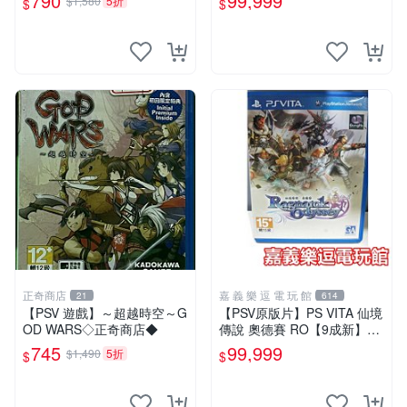
790
99,999
$1,580
5折
$
$
電玩館
正奇商店
嘉 義 樂 逗 電 玩 館
21
614
【PSV 遊戲】～超越時空～G
【PSV原版片】PS VITA 仙境
OD WARS◇正奇商店◆
傳說 奧德賽 RO【9成新】✪
中古二手✪嘉義樂逗電玩館
745
99,999
$1,490
5折
$
$