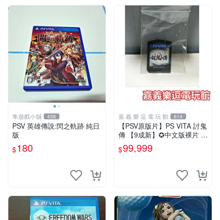
隼遊戲小舖
嘉 義 樂 逗 電 玩 館
438
614
PSV 英雄傳說:閃之軌跡 純日
【PSV原版片】PS VITA 討鬼
版
傳 【9成新】✪中文版裸片 中
古二手✪嘉義樂逗電玩館
180
99,999
$
$