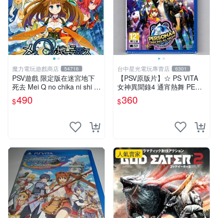
魔力電玩遊戲商店
台中星光電玩專賣店
54716
6301
PSV遊戲 限定版在迷宮地下
【PSV原版片】☆ PS VITA
死去 Mei Q no chika ni shi 日
女神異聞錄4 通宵熱舞 PERS
文日版 附特典【板橋魔力】
ONA4 ☆日文版全新品【特價
490
360
$
$
優惠】台中星光電玩
人氣賣家