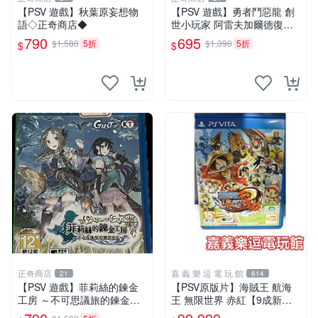
【PSV 遊戲】秋葉原妄想物
【PSV 遊戲】勇者鬥惡龍 創
語◇正奇商店◆
世小玩家 阿雷夫加爾德復興
記(日文版)◇正奇商店◆
790
695
$1,580
5折
$1,390
5折
$
$
正奇商店
嘉 義 樂 逗 電 玩 館
21
614
【PSV 遊戲】菲莉絲的鍊金
【PSV原版片】海賊王 航海
工房 ～不可思議旅的鍊金術
王 無限世界 赤紅【9成新】✪
士~◇正奇商店◆
中文版 中古二手✪嘉義樂逗