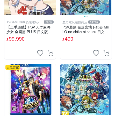
TVGAME360 恐龍電玩-台
魔力電玩遊戲商店
8650
54716
中店
【二手遊戲】PSV 天才麻將
PSV遊戲 在迷宮地下死去 Me
少女 全國篇 PLUS 日文版
i Q no chika ni shi su 日文日
【台中恐龍電玩】
版 附特典【板橋魔力】
99,990
490
$
$
人氣賣家