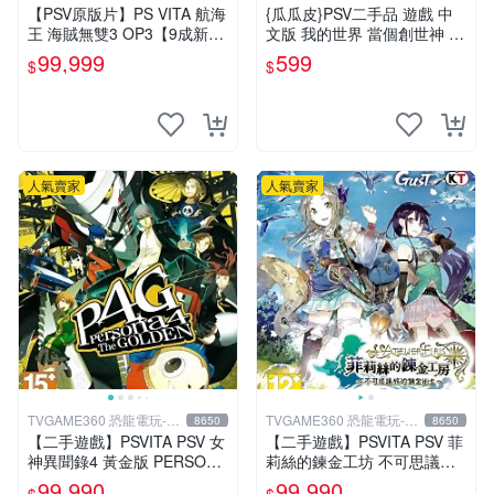
【PSV原版片】PS VITA 航海
{瓜瓜皮}PSV二手品 遊戲 中
王 海賊無雙3 OP3【9成新】
文版 我的世界 當個創世神 Mi
✪中文版 中古二手✪嘉義樂逗
necraft 麥塊(遊戲都有回收)
99,999
599
$
$
電玩館
人氣賣家
人氣賣家
TVGAME360 恐龍電玩-台
TVGAME360 恐龍電玩-台
8650
8650
中店
中店
【二手遊戲】PSVITA PSV 女
【二手遊戲】PSVITA PSV 菲
神異聞錄4 黃金版 PERSONA
莉絲的鍊金工坊 不可思議旅
4 The GOLDEN 中文版【台
的鍊金術士 ATELIER FIRIS
99,990
99,990