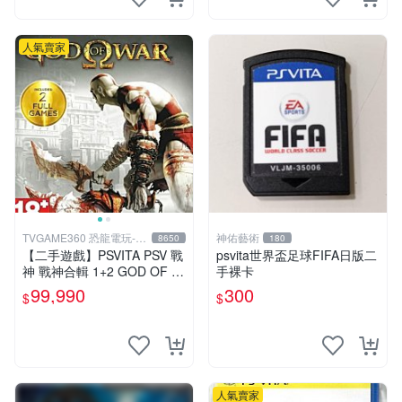
人氣賣家
TVGAME360 恐龍電玩-台
神佑藝術
8650
180
中店
【二手遊戲】PSVITA PSV 戰
psvita世界盃足球FIFA日版二
神 戰神合輯 1+2 GOD OF W
手裸卡
AR COLLECTION 英文版 恐
99,990
300
$
$
龍電玩
人氣賣家