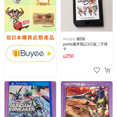
神佑藝術
180
psvita魔界戰記3日版二手裸
卡
250
$