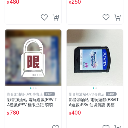
480
250
$
$
影音加油站-DVD專賣店
影音加油站-DVD專賣店
2481
2481
影音加油站-電玩遊戲(PSVIT
影音加油站-電玩遊戲(PSVIT
A遊戲)PSV 極限凸記 萌萌編
A遊戲)PSV 仙境傳說 奧德賽
年史 /日文亞版
日版直購價400元/下標就賣
780
400
$
$