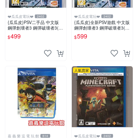
❤️瓜瓜皮電玩❤️
❤️瓜瓜皮電玩❤️
2402
2402
{瓜瓜皮}PSV二手品 中文版
{瓜瓜皮}全新PSV遊戲 中文版
鋼彈創壞者3 鋼彈破壞者3(遊
鋼彈創壞者3 鋼彈破壞者3(遊
戲都能回收)
戲都有回收)
499
599
$
$
人氣賣家
嘉 義 樂 逗 電 玩 館
❤️瓜瓜皮電玩❤️
614
2402