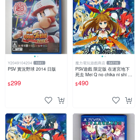
Y2049104204
魔力電玩遊戲商店
1041
54716
PSV 實況野球 2014 日版
PSV遊戲 限定版 在迷宮地下
死去 Mei Q no chika ni shi s
u 日文亞版 【板橋魔力】
299
490
$
$