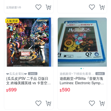
近期銷量1件
人氣賣家
❤️瓜瓜皮電玩❤️
遊戲殿堂~下標前先看賣場
2402
3863
關於我
{瓜瓜皮}PSV 二手品 亞版日
遊戲殿堂~PSVita『音樂方塊
文 終極美國英雄 vs 卡普空 3
Lumines: Electronic Sympho
UMVC3(遊戲都有回收)
ny』日版BEST全新品
699
590
$
$