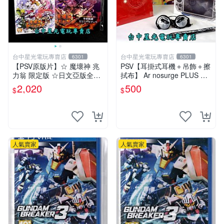
台中星光電玩專賣店
台中星光電玩專賣店
6301
6301
【PSV原版片】☆ 魔壞神 兆
PSV【耳掛式耳機＋吊飾＋擦
力翁 限定版 ☆日文亞版全新
拭布】 Ar nosurge PLUS 獻
品【含美術集】台中星光電玩
給誕生之星的祈禱詩 【限定
2,020
500
$
$
特典升級包】台中星光電玩
人氣賣家
人氣賣家