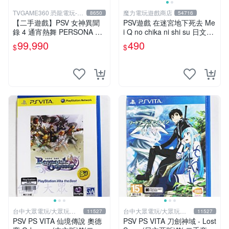
TVGAME360 恐龍電玩-台
魔力電玩遊戲商店
8650
54716
中店
【二手遊戲】PSV 女神異聞
PSV遊戲 在迷宮地下死去 Me
錄 4 通宵熱舞 PERSONA 4 D
i Q no chika ni shi su 日文亞
ANCING ALL NIGHT 日文版
版 【板橋魔力】
99,990
490
$
$
台中恐龍
台中大眾電玩/大眾玩具
台中大眾電玩/大眾玩具
11527
11527
店
店
PSV PS VITA 仙境傳說 奧德
PSV PS VITA 刀劍神域 - Lost