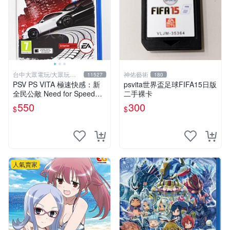
台中大眾電玩/大眾玩具
神佑藝術
11527
180
店
PSV PS VITA 極速快感：新
psvita世界盃足球FIFA15日版
全民公敵 Need for Speed
二手裸卡
(英文版)**(二手商品)【台中
550
300
$
$
大眾電玩】
人氣賣家