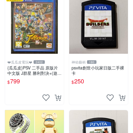
❤️瓜瓜皮電玩❤️
神佑藝術
2402
180
{瓜瓜皮}PSV 二手品 原版片
psvita創世小玩家日版二手裸
中文版 J群星 勝利對決+(遊戲
卡
都有回收)
799
250
$
$