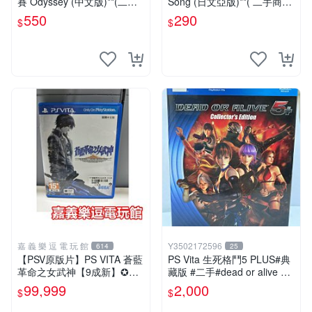
賽 Odyssey (中文版)**(二手
Song (日文亞版)**( 二手商
商品)【台中大眾電玩】
品)【台中大眾電玩】
550
290
$
$
嘉 義 樂 逗 電 玩 館
Y3502172596
614
25
【PSV原版片】PS VITA 蒼藍
PS Vita 生死格鬥5 PLUS#典
革命之女武神【9成新】✪中
藏版 #二手#dead or alive 5+
文版 中古二手✪嘉義樂逗電
#音樂CD未拆#電玩遊戲#格
99,999
2,000
$
$
玩館
鬥