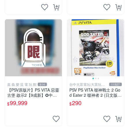
嘉 義 樂 逗 電 玩 館
台中大眾電玩/大眾玩具
614
11527
店
【PSV原版片】PS VITA 惡靈
PSV PS VITA 噬神戰士 2 Go
古堡 啟示2【9成新】✪中文
d Eater 2 噬神者 2 (日文版)**
亞版 中古二手✪嘉義樂逗電
(二手商品)【台中大眾電玩】
99,999
290
$
$
玩館