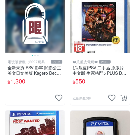
電玩販賣機（2097玩具公
❤️瓜瓜皮電玩❤️
7206
2402
仔舖
全新未拆 PSV 影牢 闇影公主
{瓜瓜皮}PSV 二手品 原版片
英文日文美版 Kagero Decep
中文版 生死格鬥5 PLUS Dea
tion 4 Blood Ties
d or Alive 5(遊戲都有回收)
1,300
550
$
$
近期銷量3件