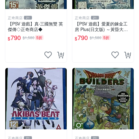
正奇商店
正奇商店
21
21
【PSV 遊戲】真‧三國無雙 英
【PSV 遊戲】愛夏的鍊金工
傑傳◇正奇商店◆
房 Plus(日文版) ～黃昏大地
之鍊金術士～◇正奇商店◆
790
790
$1,580
5折
$1,580
5折
$
$
正奇商店
正奇商店
21
21