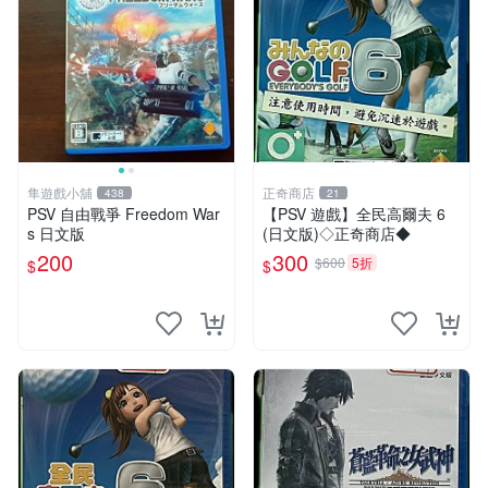
隼遊戲小舖
正奇商店
438
21
PSV 自由戰爭 Freedom War
【PSV 遊戲】全民高爾夫 6
s 日文版
(日文版)◇正奇商店◆
200
300
$600
5折
$
$