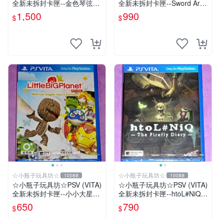
全新未拆封卡匣--金色琴弦4
全新未拆封卡匣--Sword Art
首批限定版 (中文版)
Online 刀劍神域 虛空斷章
1,500
990
$
$
(亞日版)
☆小瓶子玩具坊☆
☆小瓶子玩具坊☆
10088
10088
☆小瓶子玩具坊☆PSV (VITA)
☆小瓶子玩具坊☆PSV (VITA)
全新未拆封卡匣--小小大星球
全新未拆封卡匣--htoL#NiQ
PS Vita 漫威超級英雄版 中文
螢火蟲日記
650
790
$
$
版