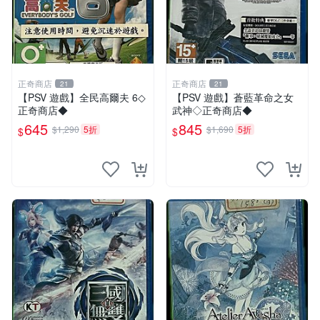
正奇商店
正奇商店
21
21
【PSV 遊戲】全民高爾夫 6◇
【PSV 遊戲】蒼藍革命之女
正奇商店◆
武神◇正奇商店◆
645
845
$1,290
5折
$1,690
5折
$
$