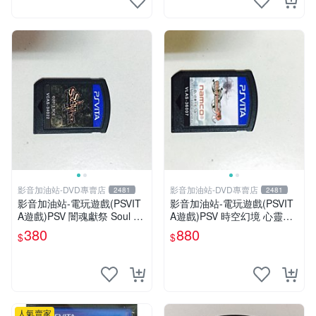
影音加油站-DVD專賣店
影音加油站-DVD專賣店
2481
2481
影音加油站-電玩遊戲(PSVIT
影音加油站-電玩遊戲(PSVIT
A遊戲)PSV 闇魂獻祭 Soul Sa
A遊戲)PSV 時空幻境 心靈傳
crifice 日版/直購價380元/下
奇 R 日版/直購價880元/下標
380
880
$
$
標就賣
就賣
人氣賣家