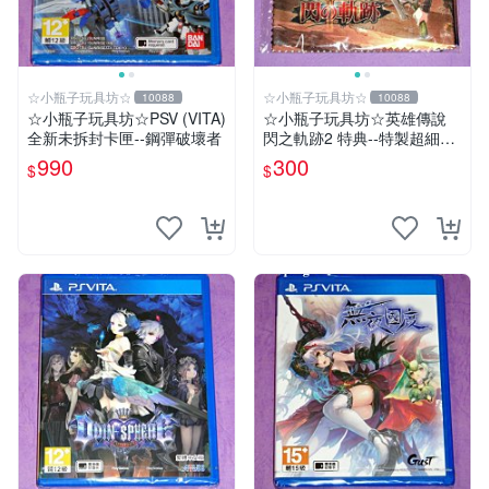
☆小瓶子玩具坊☆
☆小瓶子玩具坊☆
10088
10088
☆小瓶子玩具坊☆PSV (VITA)
☆小瓶子玩具坊☆英雄傳說
全新未拆封卡匣--鋼彈破壞者
閃之軌跡2 特典--特製超細纖
維掛布 (無遊戲卡匣唷)
990
300
$
$