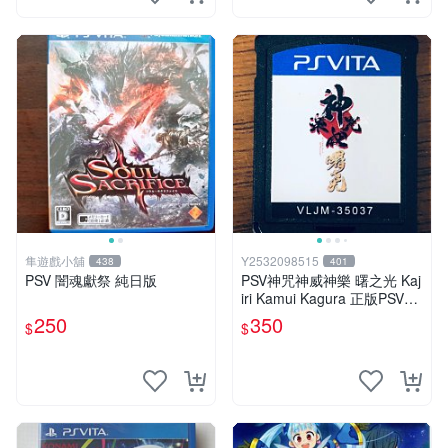
隼遊戲小舖
Y2532098515
438
401
PSV 闇魂獻祭 純日版
PSV神咒神威神樂 曙之光 Kaj
iri Kamui Kagura 正版PSV專
用裸裝9成新現貨馬上出
250
350
$
$