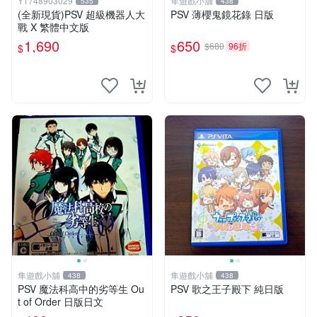
Y1748903029
隼遊戲小舖
535
438
(全新現貨)PSV 超級機器人大
PSV 薄櫻鬼鏡花錄 日版
戰 X 繁體中文版
1,690
650
$680
96折
$
$
隼遊戲小舖
隼遊戲小舖
438
438
PSV 魔法科高中的劣等生 Ou
PSV 歌之王子殿下 純日版
t of Order 日版日文