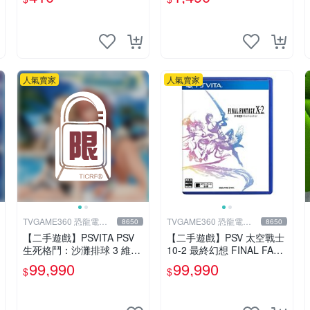
了 戰國無雙 4 PSV 港版 卡
帶 無雙4 PSV卡帶 港臺
人氣賣家
人氣賣家
TVGAME360 恐龍電玩-
TVGAME360 恐龍電玩-
8650
8650
台中店
台中店
【二手遊戲】PSVITA PSV
【二手遊戲】PSV 太空戰士
生死格鬥：沙灘排球 3 維納
10-2 最終幻想 FINAL FANT
斯 中文版【台中恐龍電玩】
ASY 10 X-2 FF 中文版 【台
99,990
99,990
$
$
中恐龍電玩】