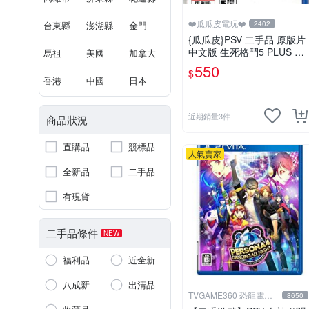
❤️瓜瓜皮電玩❤️
台東縣
澎湖縣
金門
2402
{瓜瓜皮}PSV 二手品 原版片
中文版 生死格鬥5 PLUS De
馬祖
美國
加拿大
ad or Alive 5(遊戲都有回收)
550
$
香港
中國
日本
近期銷量3件
商品狀況
直購品
競標品
人氣賣家
全新品
二手品
有現貨
二手品條件
NEW
福利品
近全新
八成新
出清品
TVGAME360 恐龍電玩-
8650
台中店