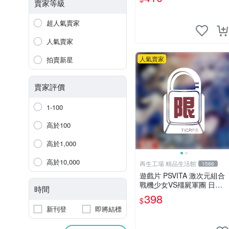
星大亂斗 PSV 卡帶 智能機
賣家等級
器限定
超人氣賣家
人氣賣家
人氣賣家
拍賣新星
賣家評價
1-100
高於100
高於1,000
高於10,000
再生工場 精品生活館
1566
遊戲片 PSVITA 激次元組合
戰機少女VS殭屍軍團 日文
時間
版 再生工場 01
398
$
新刊登
即將結標