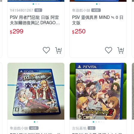
Y4194801267
隼遊戲小舖
92
438
PSV 用者鬥惡龍 日版 阿雷
PSV 靈偶異界 MIND ≒ 0 日
夫加爾德復興記 DRAGON
文版
QUES
299
250
$
$
隼遊戲小舖
古玩基地
438
33