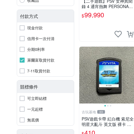
收藏品
【二手遊戲】PSV 女神異聞
錄 4 通宵熱舞 PERSONA 4
DANCING ALL NIGHT 日文
99,990
$
付款方式
版 台中恐龍
現金付款
信用卡一次付清
分期0利率
萊爾富取貨付款
7-11取貨付款
競標條件
可立即結標
一元起標
古玩基地
33
PSV遊戲卡帶 紅白機 索尼全
無底價
明星大亂斗 英文版 裸卡 正
常運行 限索尼PSV機器 全明
410
$