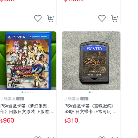
電玩】
古玩基地
古玩基地
33
33
PSV遊戲卡帶《夢幻俱樂
PSV遊戲卡帶《靈魂獻祭》
部》日版日文原裝 正版遊戲
SS版 日文裸卡 正常可玩 索
成色如圖實況保真 PSV遊戲
尼專用 不退不換 次數買兩
960
310
$
$
日版 PS 測試無誤 美品保證
送一 靈魂獻祭 PSP-VITA PS
Vita