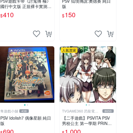
PSV遊戲卡帶《討鬼傳 極》
PSV 仙境傳說:奧德賽 純日
國行中文版 正規裸卡實測無
版
誤 索尼官方認證 減價促銷
410
150
$
$
訂購越早越劃算 討鬼傳 極
PSV 國行
人氣賣家
隼遊戲小舖
TVGAME360 恐龍電玩-
438
8650
台中店
PSV Idolish7 偶像星願 純日
【二手遊戲】PSVITA PSV
版
男校公主 第一學期 PRINCE
SS DAYS 日文版【台中恐龍
690
1,000
$
$