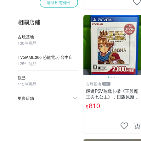
清除所有條件
相關店鋪
古玩基地
130件商品
TVGAME360 恐龍電玩-台中店
125件商品
觀己
115件商品
古玩基地
33
嚴選PSV遊戲卡帶《王與魔
王與七公主》，日版原廠封
更多店舖
套，雙面精美封面，實測暢
810
$
玩無障礙。久藏家中，輕微
使用痕跡，實物圖可查，歡
迎細心評估。古董級遊戲限
量收