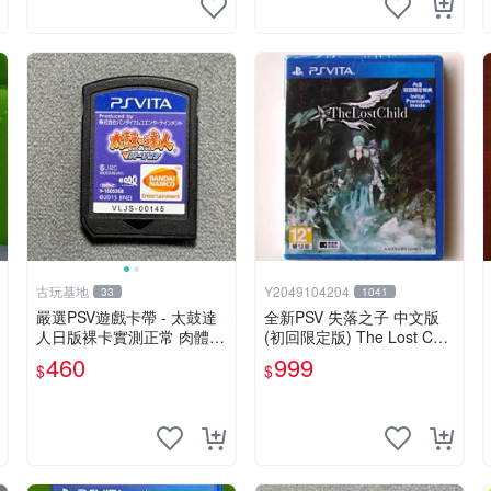
古玩基地
Y2049104204
33
1041
嚴選PSV遊戲卡帶 - 太鼓達
全新PSV 失落之子 中文版
人日版裸卡實測正常 肉體直
(初回限定版) The Lost Chil
銷 Sony官方認證 太鼓達人
d
460
999
$
$
PSV 日版裸卡 測試無誤 PS
V機專屬遊戲 即時下載享優
惠