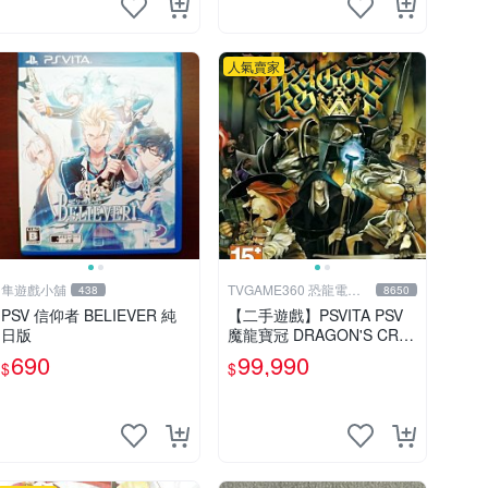
人氣賣家
隼遊戲小舖
TVGAME360 恐龍電玩-
438
8650
台中店
PSV 信仰者 BELIEVER 純
【二手遊戲】PSVITA PSV
日版
魔龍寶冠 DRAGON'S CRO
WN 中文版【台中恐龍電
690
99,990
$
$
玩】