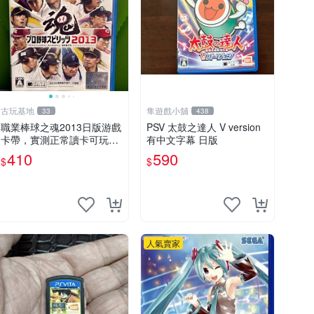
古玩基地
隼遊戲小舖
33
438
職業棒球之魂2013日版游戲
PSV 太鼓之達人 V version
卡帶，實測正常讀卡可玩，
有中文字幕 日版
少量包裝壓痕，適合收藏家
410
590
$
$
嚴選 職業棒球 2013 日版 游
戲卡帶 收藏
人氣賣家