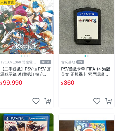
人氣賣家
TVGAME360 恐龍電玩-
古玩基地
8650
33
台中店
【二手遊戲】PSVita PSV 蒼
PSV遊戲卡帶 FIFA 14 港版
翼默示錄 連續變幻 擴充版
英文 正規裸卡 索尼認證 輝
亞洲日文版【台中恐龍電
耀推薦 只限原機運行 多購
99,990
360
$
$
玩】
享折 上百張可惠 FIFA 14 P
SV 港文 卡帶 唯一平