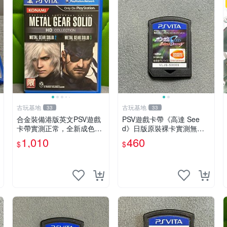
古玩基地
古玩基地
33
33
合金裝備港版英文PSV遊戲
PSV遊戲卡帶《高達 See
卡帶實測正常，全新成色隨
d》日版原裝裸卡實測無誤
圖確認，嚴選 giochi 光盞
索尼專機獨享嚴選推薦 psv
1,010
460
$
$
游戲
高達 無誤卡帶