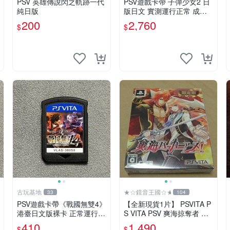
PSV 英雄傳說閃之軌跡一代
PSV遊戲卡帶 子彈少女2 日
純日版
版日文 實測運行正常 成色
如圖 售時不退 子彈少女 PS
200
2,760
$
$
V 游戲
古玩基地
★☆鏡音王國☆★
33
104
PSV遊戲卡帶《戰國無雙4》
【全新現貨1片】 PSVITA P
港臺日文版裸卡 正常運行
S VITA PSV 爽海掠奪者 限
臺灣索尼專用 游戲機械玩不
定版 純日版 日文版
410
1,490
$
$