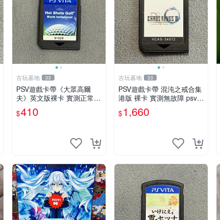
古玩基地
古玩基地
33
33
PSV遊戲卡帶《大眾高爾
PSV遊戲卡帶 混沌之戒合集
夫》英文版裸卡 實測正常
港版 裸卡 實測無故障 psv
索尼PSV獨家適用 大眾高爾
測試正常 港版合集
410
1,660
$
$
夫 PSV 卡帶 游戲機專用