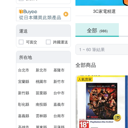
3C家電精選
全部
運送
(986)
可面交
跨國運送
1 ~ 60 筆結果
所在地
全部商品
台北市
新北市
基隆市
人氣賣家
宜蘭縣
桃園市
新竹市
新竹縣
苗栗縣
台中市
彰化縣
南投縣
嘉義市
嘉義縣
雲林縣
台南市
高雄市
屏東縣
花蓮縣