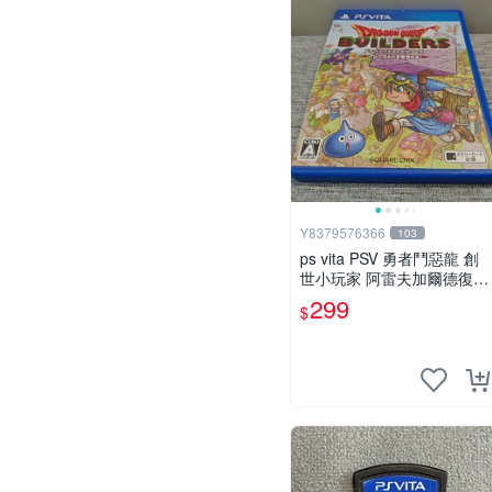
Y8379576366
103
ps vita PSV 勇者鬥惡龍 創
世小玩家 阿雷夫加爾德復興
記 純日版 （編號15）
299
$