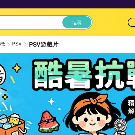
搜尋
PSV遊戲片
機
PSV