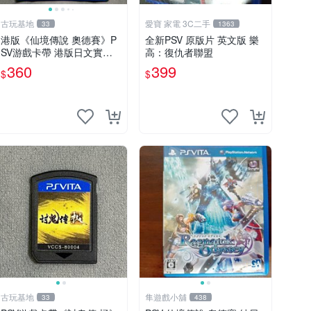
古玩基地
愛寶 家電 3C二手
33
1363
港版《仙境傳說 奧德賽》P
全新PSV 原版片 英文版 樂
SV游戲卡帶 港版日文實測
高：復仇者聯盟
正常玩 盒子有輕微歲月痕跡
360
399
$
$
成色如圖確認再拍 仙境傳說
奧德賽 PSV 港版
古玩基地
隼遊戲小舖
33
438