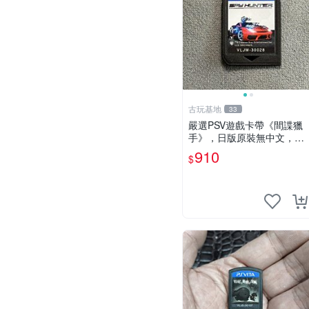
古玩基地
33
嚴選PSV遊戲卡帶《間諜獵
手》，日版原裝無中文，裸
卡狀態保真，金手指微瑕，
910
$
實測完美兼容。限量收藏推
薦！ psv游戲 卡帶 間諜獵手