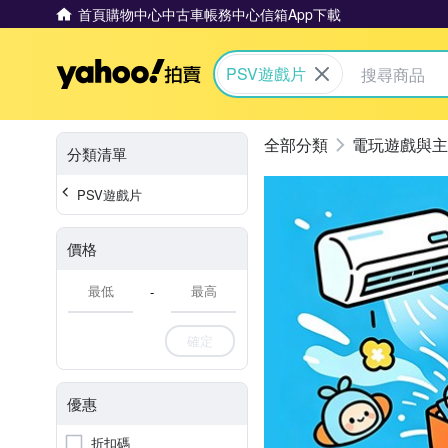
首頁
購物中心
中古車
帳務中心
信箱
App下載
Yahoo拍賣
PSV遊戲片
電玩遊戲與主
分類清單
PSV遊戲片
價格
-
確定
優惠
折扣碼