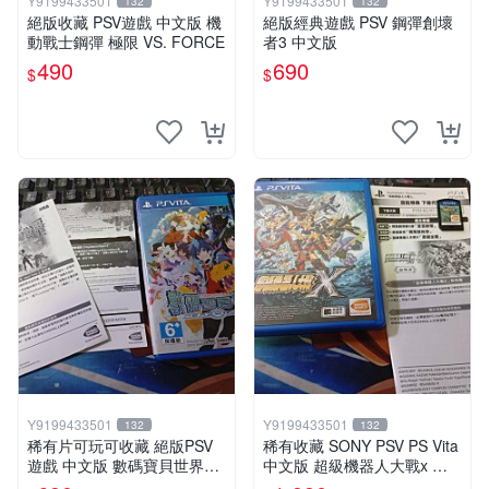
Y9199433501
Y9199433501
132
132
絕版收藏 PSV遊戲 中文版 機
絕版經典遊戲 PSV 鋼彈創壞
動戰士鋼彈 極限 VS. FORCE
者3 中文版
490
690
$
$
Y9199433501
Y9199433501
132
132
稀有片可玩可收藏 絕版PSV
稀有收藏 SONY PSV PS Vita
遊戲 中文版 數碼寶貝世界新
中文版 超級機器人大戰x 中
秩序
文版 配件回函卡齊全