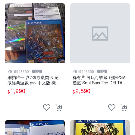
Y9199433501
Y9199433501
132
132
網拍唯一 含7張原廠閃卡 絕
稀有片 可玩可收藏 絕版PSV
版經典遊戲 psv 中文版 機動
遊戲 Soul Sacrifice DELTA
戰士 鋼彈 極限VS. FORCE
闇魂獻祭 靈魂祭品 中文版
1,990
2,590
$
$