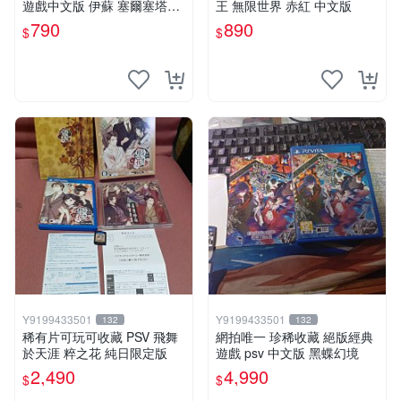
遊戲中文版 伊蘇 塞爾塞塔的
王 無限世界 赤紅 中文版
樹海
790
890
$
$
Y9199433501
Y9199433501
132
132
稀有片可玩可收藏 PSV 飛舞
網拍唯一 珍稀收藏 絕版經典
於天涯 粹之花 純日限定版
遊戲 psv 中文版 黑蝶幻境
2,490
4,990
$
$