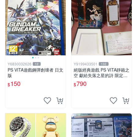
Y6830032626
Y9199433501
12
132
PS VITA遊戲鋼彈創壞者 日文
絕版經典遊戲 PS VITA靜籟之
版
空 獻給失落之星的詩 限定版
「AGENT PACK」 日版 無遊
150
790
$
$
戲片