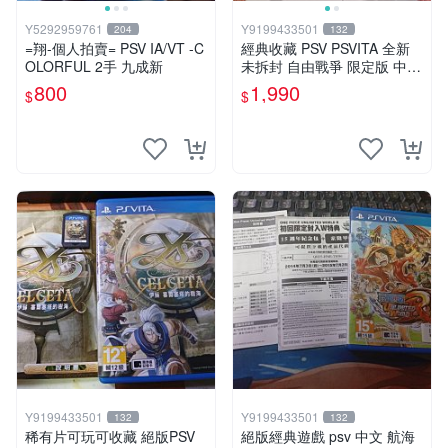
Y5292959761
Y9199433501
204
132
=翔-個人拍賣= PSV IA/VT -C
經典收藏 PSV PSVITA 全新
OLORFUL 2手 九成新
未拆封 自由戰爭 限定版 中文
版
800
1,990
$
$
Y9199433501
Y9199433501
132
132
稀有片可玩可收藏 絕版PSV
絕版經典遊戲 psv 中文 航海