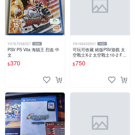
Y0767058357
Y9199433501
339
132
PSV PS Vita 海賊王 烈血 中
可玩可收藏 絕版PSV遊戲 太
文
空戰士X-2 太空戰士10-2 FF
X FF10-2 中文版
370
750
$
$