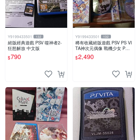
Y9199433501
Y9199433501
132
132
絕版經典遊戲 PSV 噬神者2-
稀有收藏絕版遊戲 PSV PS VI
狂怒解放 中文版
TA神次元偶像 戰機少女 PP
限定版 日版周邊
790
2,490
$
$