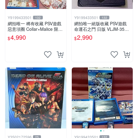
Y9199433501
Y9199433501
132
132
網拍唯一 稀有收藏 PSV遊戲
網拍唯一絕版收藏 PSV遊戲
惡意項圈 Collar×Malice 限定
命運石之門 日版 VLJM-3502
版 日版
8
4,990
2,990
$
$
Y3502172596
Y9199433501
25
132