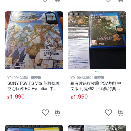
Y9199433501
Y9199433501
132
132
SONY PSV PS Vita 英雄傳說
稀有片絕版收藏 PSV遊戲 中
空之軌跡 FC Evolution 中文
文版 討鬼傳2 回函與特典卡
版
齊全
1,990
1,990
$
$