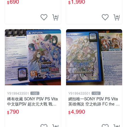
690
1,990
$
$
Y9199433501
Y9199433501
132
132
稀有收藏 SONY PSV PS Vita
網拍唯一SONY PSV PS Vita
中文版PSV 超次元大戰 戰機
英雄傳說 空之軌跡 FC the 3r
少女 VS Sega主機娘夢幻合
d evolution 中文版
790
4,990
$
$
體特別版