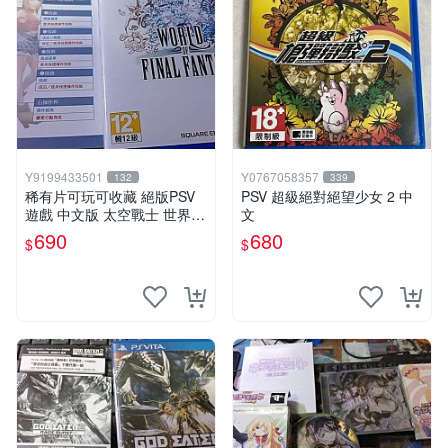
Y9199433501
Y0767058357
132
339
稀有片可玩可收藏 絕版PSV
PSV 超級絕對絕望少女 2 中
遊戲 中文版 太空戰士 世界
文
中文版
690
680
$
$