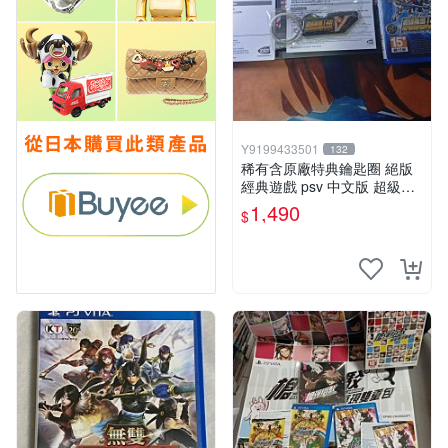
Y9199433501
132
稀有含原廠特典鑰匙圈 絕版
經典遊戲 psv 中文版 超級機
器人大戰V
1,490
$