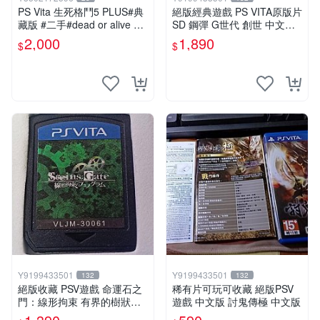
PS Vita 生死格鬥5 PLUS#典
絕版經典遊戲 PS VITA原版片
藏版 #二手#dead or alive 5+
SD 鋼彈 G世代 創世 中文版
#音樂CD未拆#電玩遊戲#格
本篇遊戲片+追加資料片
2,000
1,890
$
$
鬥
Y9199433501
Y9199433501
132
132
絕版收藏 PSV遊戲 命運石之
稀有片可玩可收藏 絕版PSV
門：線形拘束 有界的樹狀圖
遊戲 中文版 討鬼傳極 中文版
日版 VLJM-30061