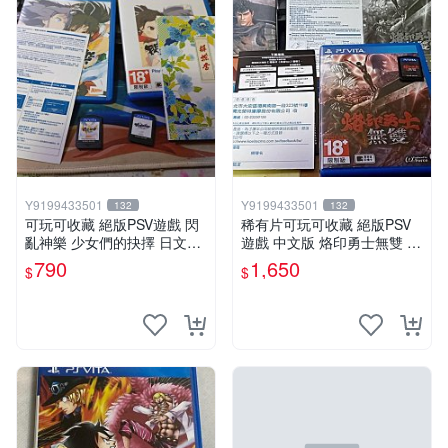
Y9199433501
Y9199433501
132
132
可玩可收藏 絕版PSV遊戲 閃
稀有片可玩可收藏 絕版PSV
亂神樂 少女們的抉擇 日文版
遊戲 中文版 烙印勇士無雙 周
790 中文版890
邊特典齊全中文版
790
1,650
$
$