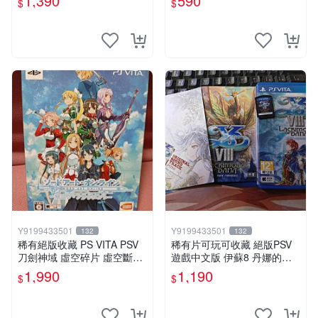
1,390
590
$
$
Y9199433501
Y9199433501
132
132
稀有絕版收藏 PS VITA PSV
稀有片可玩可收藏 絕版PSV
刀劍神域 虛空碎片 虛空斷章
遊戲中文版 伊蘇8 丹娜的殞
限定版 日版
涕日 中文版 psv
1,990
1,190
$
$