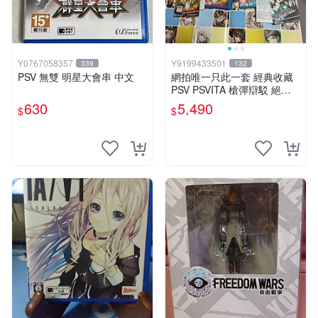
Y0767058357
Y9199433501
339
132
PSV 無雙 明星大會串 中文
網拍唯一只此一套 經典收藏
PSV PSVITA 槍彈辯駁 絕望
再現雙重包 中日文合版
630
5,490
$
$