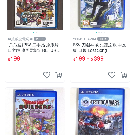
❤️瓜瓜皮電玩❤️
Y2049104204
2402
1041
{瓜瓜皮}PSV 二手品 原版片
PSV 刀劍神域 失落之歌 中文
日文版 魔界戰記3 RETURN
版 日版 Lost Song
(遊戲都有回收)
199
199 -
399
$
$
$