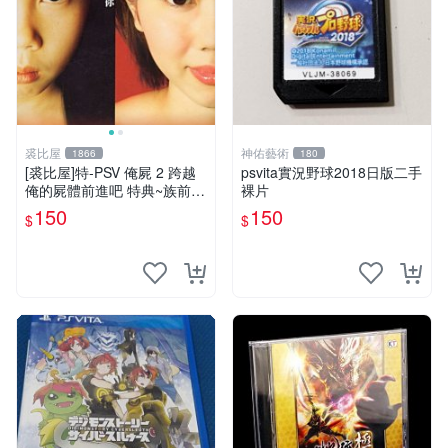
裘比屋
神佑藝術
1866
180
[裘比屋]特-PSV 俺屍 2 跨越
psvita實況野球2018日版二手
俺的屍體前進吧 特典~族前傳
裸片
漫畫特輯(約82頁) 616
150
150
$
$