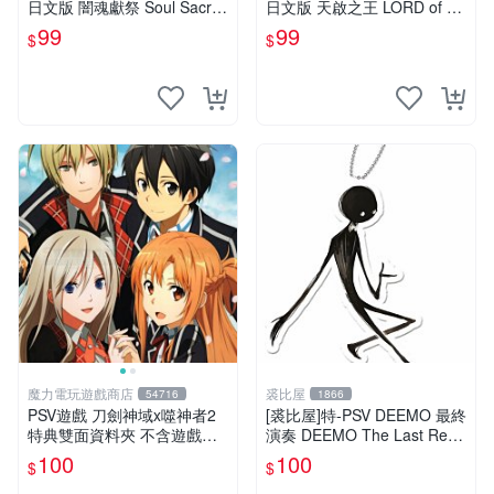
日文版 闇魂獻祭 Soul Sacrifi
日文版 天啟之王 LORD of AP
ce(遊戲都有回收)
OCALYPSE(遊戲都有回收)
99
99
$
$
魔力電玩遊戲商店
裘比屋
54716
1866
PSV遊戲 刀劍神域x噬神者2
[裘比屋]特-PSV DEEMO 最終
特典雙面資料夾 不含遊戲光
演奏 DEEMO The Last Recit
碟【板橋魔力】
al 特典~吊飾(2入)
100
100
$
$