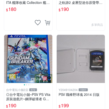
ITA 艦隊收藏 Collection 艦隊
之軌跡2 桌曆型迷你原聲帶 C
收藏 改 純日版
D ☆全新品【現貨供應 可挑
180
190
$
$
款】台中星光電玩
多筆商品
台中電玩小舖2店
Y2049104204
572
1041
◎台中電玩小舖~PSV PS Vita
PSV 職棒野球魂 2014 日版
原裝遊戲片~鋼彈破壞者 Gun
dam Breaker ~190
190
199
$
$