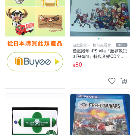
遊戲殿堂~下標前先看賣場
3862
關於我
遊戲殿堂~PS Vita『魔界戰記
3 Return』特典音樂CD全新
品未使用(不含遊戲片喔)
80
$