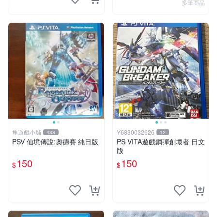
多筆商品
隼遊戲小舖
Y6830032626
438
12
PSV 仙境傳說:奧德賽 純日版
PS VITA遊戲鋼彈創壞者 日文
版
150
150
$
$