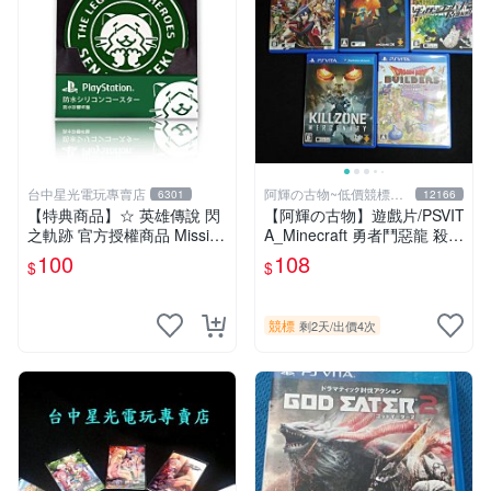
台中星光電玩專賣店
阿輝の古物~低價競標五
6301
12166
六日結標
【特典商品】☆ 英雄傳說 閃
【阿輝の古物】遊戲片/PSVIT
之軌跡 官方授權商品 Missi限
A_Minecraft 勇者鬥惡龍 殺戮
定 防水矽膠杯墊 ☆全新品
地帶 英雄傳說 槍彈辯駁 一批
100
108
$
$
【台中星光電玩】
合售_刮痕污漬_1元起標無底
價_#F30
競標
剩2天
/
出價4次