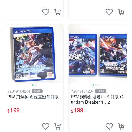
Y2049104204
Y2049104204
1041
1041
PSV 刀劍神域 虛空斷章日版
PSV 鋼彈創壞者1，2 日版 G
undam Breaker 1，2
199
199
$
$