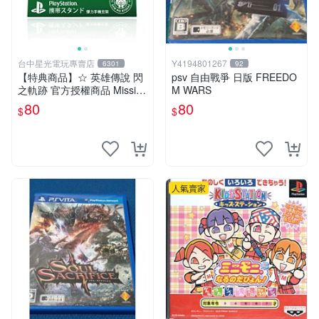
台中星光電玩專賣店
Y4194801267
6301
92
【特典商品】☆ 英雄傳說 閃
psv 自由戰爭 日版 FREEDO
之軌跡 官方授權商品 Missi限
M WARS
定 彈力手機支架 ☆全新品
80
80
$
$
【特價優惠】台中星光電玩
人氣賣家