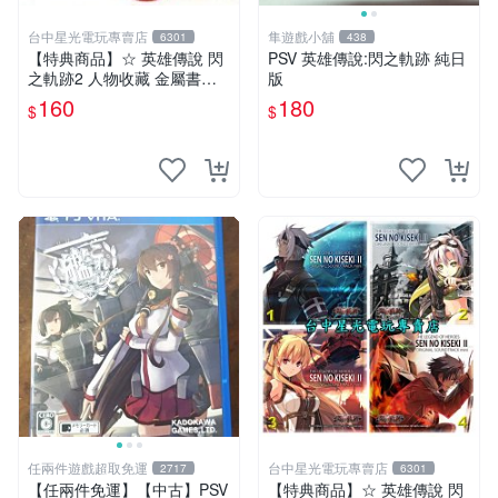
台中星光電玩專賣店
隼遊戲小舖
6301
438
【特典商品】☆ 英雄傳說 閃
PSV 英雄傳說:閃之軌跡 純日
之軌跡2 人物收藏 金屬書籤
版
☆【單張販售 可挑款】台中
160
180
$
$
星光電玩
任兩件遊戲超取免運
台中星光電玩專賣店
2717
6301
【任兩件免運】【中古】PSV
【特典商品】☆ 英雄傳說 閃