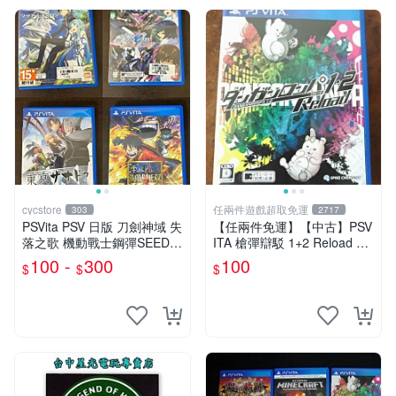
cycstore
任兩件遊戲超取免運
303
2717
PSVita PSV 日版 刀劍神域 失
【任兩件免運】【中古】PSV
落之歌 機動戰士鋼彈SEED
ITA 槍彈辯駁 1+2 Reload 日
東京幻都 海賊無雙3 經典熱
文版
100 -
300
100
$
$
$
血動作 RPG