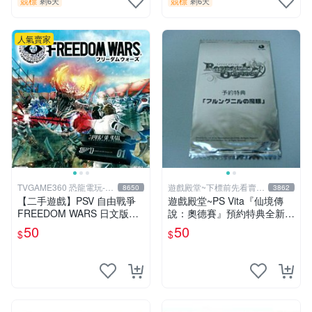
競標
競標
剩6天
剩6天
人氣賣家
TVGAME360 恐龍電玩-台
遊戲殿堂~下標前先看賣場
8650
3862
中店
關於我
【二手遊戲】PSV 自由戰爭
遊戲殿堂~PS Vita『仙境傳
FREEDOM WARS 日文版
說：奧德賽』預約特典全新未
【台中恐龍電玩】
使用(不含遊戲片喔)
50
50
$
$