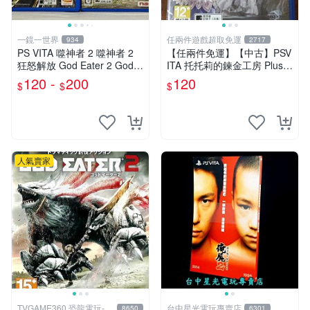
一鏡一世界
任兩件遊戲超取免運
934
2717
PS VITA 噬神者 2 噬神者 2
【任兩件免運】【中古】PSV
狂怒解放 God Eater 2 God E
ITA 托托莉的鍊金工房 Plus
ater 2 Rage Burst
亞蘭德的鍊金術士2 日文版
120 -
200
120
$
$
$
人氣賣家
TVGAME360 恐龍電玩-台
台中星光電玩專賣店
8650
6301