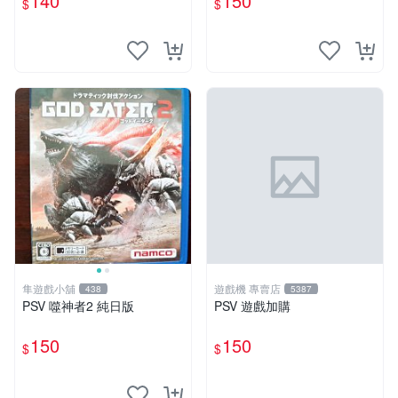
140
150
$
$
隼遊戲小舖
遊戲機 專賣店
438
5387
PSV 噬神者2 純日版
PSV 遊戲加購
150
150
$
$