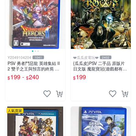
Y2049104204
❤️瓜瓜皮電玩❤️
1041
2402
PSV 勇者鬥惡龍 英雄集結 II
{瓜瓜皮}PSV 二手品 原版片
2 雙子之王與預言的終焉 日
日文版 魔龍寶冠(遊戲都有回
版
收)
199 -
240
199
$
$
$
人氣賣家