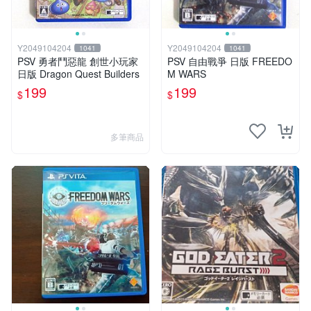
Y2049104204
Y2049104204
1041
1041
PSV 勇者鬥惡龍 創世小玩家
PSV 自由戰爭 日版 FREEDO
日版 Dragon Quest Builders
M WARS
199
199
$
$
多筆商品