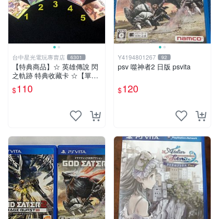
台中星光電玩專賣店
Y4194801267
6301
92
【特典商品】☆ 英雄傳說 閃
psv 噬神者2 日版 psvita
之軌跡 特典收藏卡 ☆【單張
販售 可挑款】台中星光電玩
110
120
$
$