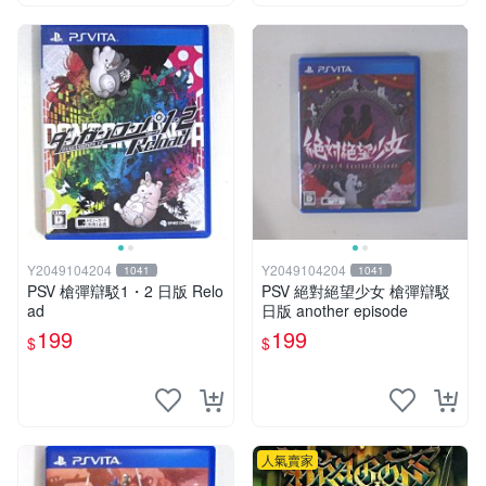
Y2049104204
Y2049104204
1041
1041
PSV 槍彈辯駁1・2 日版 Relo
PSV 絕對絕望少女 槍彈辯駁
ad
日版 another episode
199
199
$
$
人氣賣家