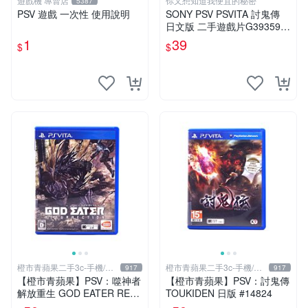
遊戲機 專賣店
你又想知道我便宜的秘密
5387
PSV 遊戲 一次性 使用說明
SONY PSV PSVITA 討鬼傳
日文版 二手遊戲片G39359
(下標前請先詢問)
1
39
$
$
橙市青蘋果二手3c-手機/相
橙市青蘋果二手3c-手機/相
917
917
機
機
【橙市青蘋果】PSV：噬神者
【橙市青蘋果】PSV：討鬼傳
解放重生 GOD EATER RES
TOUKIDEN 日版 #14824
URRECTION 日版 #19491