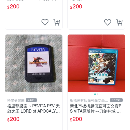
ディスガイア3 Return／Disg
200
200
$
$
aea 3 Return
格里菲樂園
板橋區有店面可面交高價
4481
10551
回收電玩
格里菲樂園 ~ PSVITA PSV 天
新北市板橋超便宜可面交賣P
啟之王 LORD of APOCALYP
S VITA原版片~~刀劍神域 虛
SE 日版 裸卡
空斷章 中文版~~實體店面可
200
200
$
$
面交