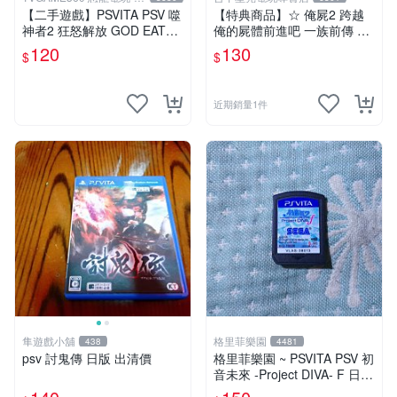
中店
【二手遊戲】PSVITA PSV 噬
【特典商品】☆ 俺屍2 跨越
神者2 狂怒解放 GOD EATER
俺的屍體前進吧 一族前傳 漫
2 RAGE BURST 日文版 台中
畫特輯 ☆全新品【不含遊戲
120
130
$
$
恐龍電玩
軟體】台中星光電玩
近期銷量1件
隼遊戲小舖
格里菲樂園
438
4481
psv 討鬼傳 日版 出清價
格里菲樂園 ~ PSVITA PSV 初
音未來 -Project DIVA- F 日版
裸卡