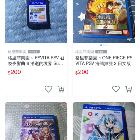
格里菲樂園
格里菲樂園
4481
4481
格里菲樂園 ~ PSVITA PSV 召
格里菲樂園 ~ ONE PIECE PS
喚夜響曲 6 消逝的境界 Sum
VITA PSV 海賊無雙 2 日文版
mon Night 6 Lost 日文版裸卡
200
200
$
$