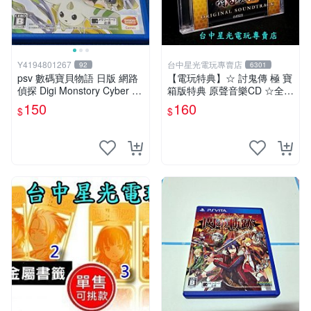
Y4194801267
台中星光電玩專賣店
92
6301
psv 數碼寶貝物語 日版 網路
【電玩特典】☆ 討鬼傳 極 寶
偵探 Digi Monstory Cyber Sl
箱版特典 原聲音樂CD ☆全新
euth
品【台中星光電玩】
150
160
$
$