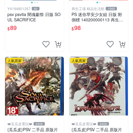
Y4194801267
再生工場 精品生活館
92
1565
psv psvita 闇魂獻祭 日版 SO
PS 迷你早安少女組 日版 附
UL SACRIFICE
側標 140200000113 再生工
場YR2012 02
89
98
$
$
人氣賣家
人氣賣家
❤️瓜瓜皮電玩❤️
❤️瓜瓜皮電玩❤️
2402
2402
{瓜瓜皮}PSV 二手品 原版片
{瓜瓜皮}PSV 二手品 原版片