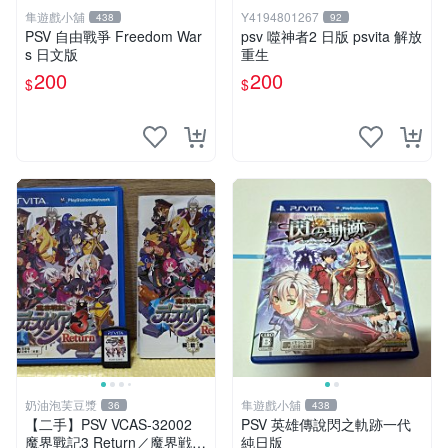
隼遊戲小舖
Y4194801267
438
92
PSV 自由戰爭 Freedom War
psv 噬神者2 日版 psvita 解放
s 日文版
重生
200
200
$
$
奶油泡芙豆漿
隼遊戲小舖
36
438
【二手】PSV VCAS-32002
PSV 英雄傳說閃之軌跡一代
魔界戰記3 Return／魔界戦記
純日版