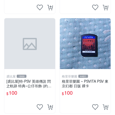
裘比屋
格里菲樂園
1866
4481
[裘比屋]特-PSV 英雄傳說 閃
格里菲樂園 ~ PSVITA PSV 東
之軌跡 特典~公仔吊飾 (約13
京幻都 日版 裸卡
cm)
100
100
$
$