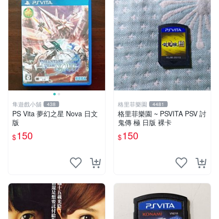
隼遊戲小舖
格里菲樂園
438
4481
PS Vita 夢幻之星 Nova 日文
格里菲樂園 ~ PSVITA PSV 討
版
鬼傳 極 日版 裸卡
150
150
$
$