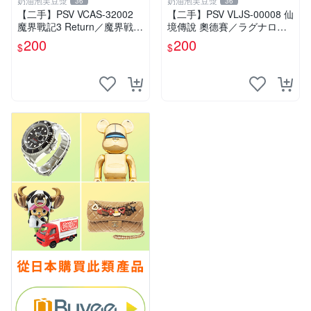
奶油泡芙豆漿
奶油泡芙豆漿
36
36
【二手】PSV VCAS-32002
【二手】PSV VLJS-00008 仙
魔界戰記3 Return／魔界戦記
境傳說 奧德賽／ラグナロク
ディスガイア3 Return／Disg
オデッセイ／Ragnarok Ody
200
200
$
$
aea 3 Return
ssey