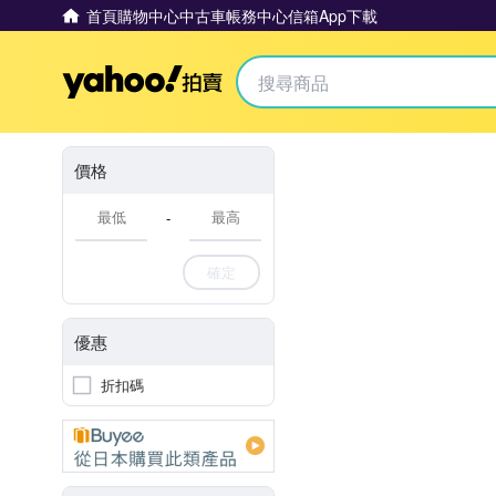
首頁
購物中心
中古車
帳務中心
信箱
App下載
Yahoo拍賣
價格
-
確定
優惠
折扣碼