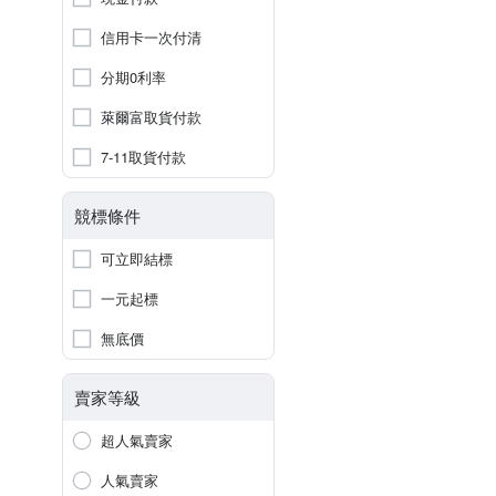
信用卡一次付清
分期0利率
萊爾富取貨付款
7-11取貨付款
競標條件
可立即結標
一元起標
無底價
賣家等級
超人氣賣家
人氣賣家