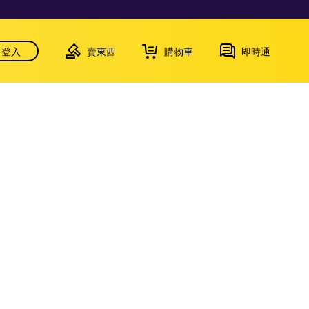
登入
賣東西
購物車
即時通