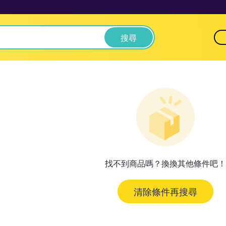
搜尋
找不到商品嗎？換換其他條件吧！
清除條件再搜尋