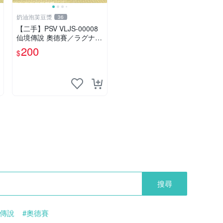
奶油泡芙豆漿
36
【二手】PSV VLJS-00008
仙境傳說 奧德賽／ラグナロ
ク オデッセイ／Ragnarok
200
$
Odyssey
搜尋
境傳說
#奧德賽