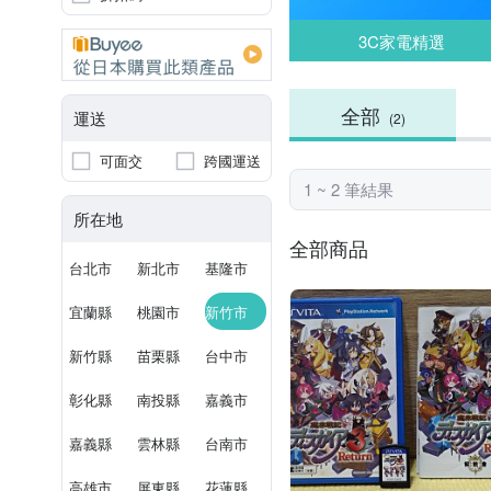
3C家電精選
全部
運送
(2)
可面交
跨國運送
1 ~ 2 筆結果
所在地
全部商品
台北市
新北市
基隆市
宜蘭縣
桃園市
新竹市
新竹縣
苗栗縣
台中市
彰化縣
南投縣
嘉義市
嘉義縣
雲林縣
台南市
高雄市
屏東縣
花蓮縣