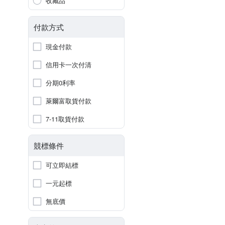
收藏品
付款方式
現金付款
信用卡一次付清
分期0利率
萊爾富取貨付款
7-11取貨付款
競標條件
可立即結標
一元起標
無底價