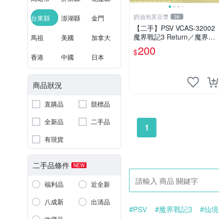
奶油泡芙豆漿
台東縣
澎湖縣
金門
36
【二手】PSV VCAS-32002
魔界戰記3 Return／魔界戦
馬祖
美國
加拿大
記ディスガイア3 Return／
200
$
Disgaea 3 Return
香港
中國
日本
商品狀況
直購品
競標品
全新品
二手品
1
有現貨
二手品條件
NEW
福利品
近全新
八成新
出清品
#PSV
#魔界戰記3
#仙