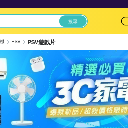
搜尋
PSV遊戲片
機
PSV