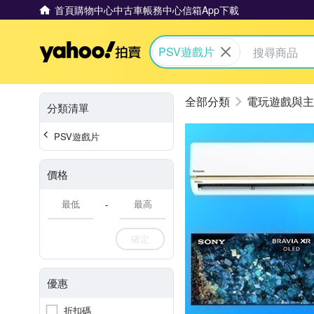
首頁
購物中心
中古車
帳務中心
信箱
App下載
Yahoo拍賣
PSV遊戲片
電玩遊戲與主
分類清單
PSV遊戲片
價格
-
確定
優惠
折扣碼