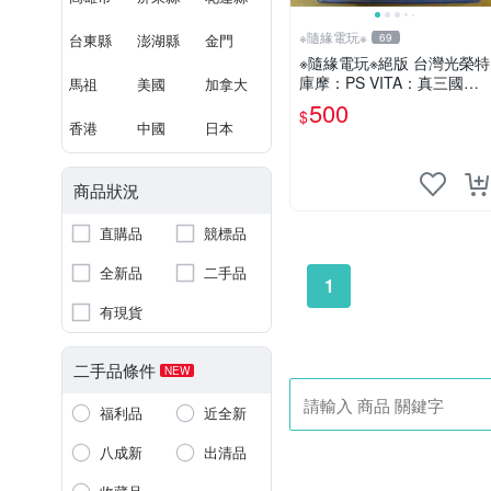
※隨緣電玩※
台東縣
澎湖縣
金門
69
※隨緣電玩※絕版 台灣光榮特
庫摩：PS VITA：真三國無
馬祖
美國
加拿大
雙 英傑傳《一盒裝》中文版
500
$
㊣正版㊣全新品
香港
中國
日本
商品狀況
直購品
競標品
全新品
二手品
1
有現貨
二手品條件
NEW
福利品
近全新
八成新
出清品