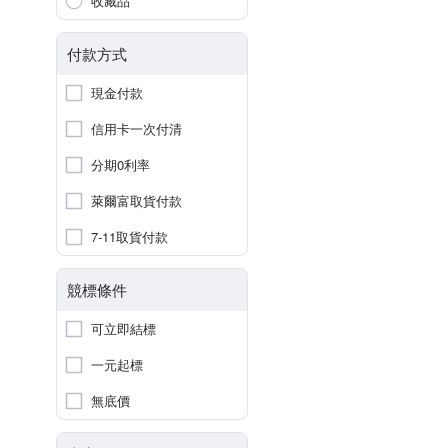
收藏品
付款方式
現金付款
信用卡一次付清
分期0利率
萊爾富取貨付款
7-11取貨付款
競標條件
可立即結標
一元起標
無底價