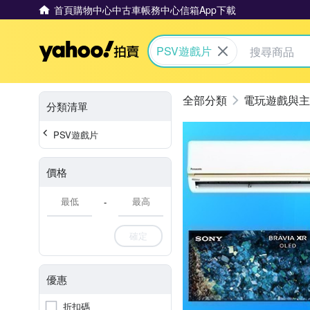
首頁
購物中心
中古車
帳務中心
信箱
App下載
Yahoo拍賣
PSV遊戲片
電玩遊戲與主
分類清單
PSV遊戲片
價格
-
確定
優惠
折扣碼