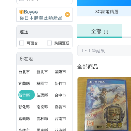
3C家電精選
全部
運送
(1)
可面交
跨國運送
1 ~ 1 筆結果
所在地
全部商品
台北市
新北市
基隆市
宜蘭縣
桃園市
新竹市
新竹縣
苗栗縣
台中市
彰化縣
南投縣
嘉義市
嘉義縣
雲林縣
台南市
高雄市
屏東縣
花蓮縣