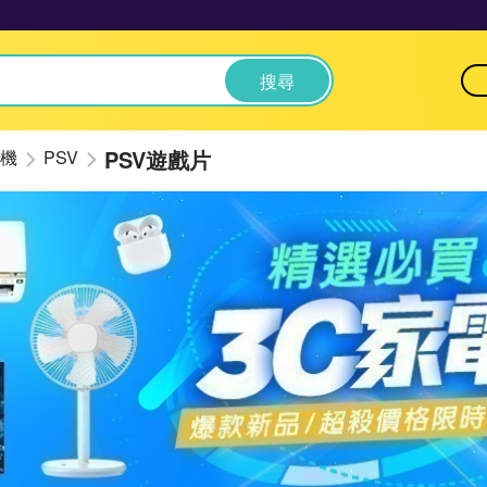
搜尋
PSV遊戲片
機
PSV