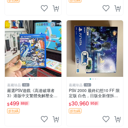
拍，因相機，光線環境等因
素，成色可能
嘉藏珍品
嘉藏珍品
12
12
嚴選PSV遊戲《高達破壞者
PSV 2000 最終幻想10 FF 限
3》港版中文繁體免解壓全Do
定版 白色，日版全新僅拆封
wnload 高達 破壞者3 PS Vita
未激活，游戲未拆封，原裝游
499
30,960
88折
95折
$
$
戲卡帶，配件齊全：說明書，
保修卡，USB數據線，充電器
折扣碼
折扣碼
都在