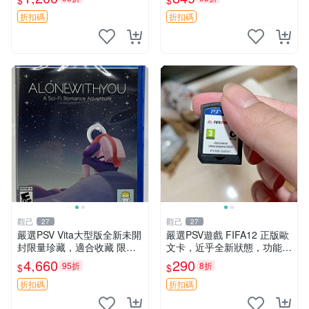
$
$
日版 游戲機
銅版
折扣碼
折扣碼
觀己
觀己
27
27
嚴選PSV Vita大型版全新未開
嚴選PSV遊戲 FIFA12 正版歐
封限量珍藏，適合收藏 限量
文卡，近乎全新狀態，功能完
遊戲機 創意設計 現代電玩
Good如初。裸卡 清潔 FIFA
4,660
290
95折
8折
$
$
12
折扣碼
折扣碼