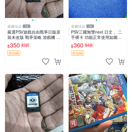
嘉藏珍品
嘉藏珍品
12
12
嚴選PSV遊戲自由戰爭日版原
PSV三國無雙next 日文， 二
裝未改版 戰爭策略 游戲機 遊
手裸卡 功能正常使用如圖所
玩好物
示 需要的朋友
350
360
83折
84折
$
$
折扣碼
折扣碼