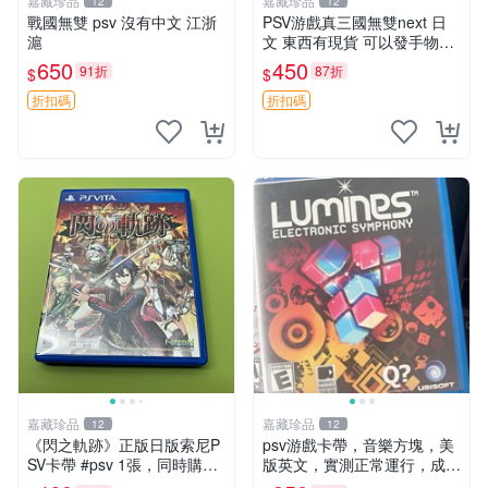
嘉藏珍品
嘉藏珍品
12
12
戰國無雙 psv 沒有中文 江浙
PSV游戲真三國無雙next 日
滬
文 東西有現貨 可以發手物品
無質量問題售不退不換
650
450
91折
87折
$
$
折扣碼
折扣碼
嘉藏珍品
嘉藏珍品
12
12
《閃之軌跡》正版日版索尼P
psv游戲卡帶，音樂方塊，美
SV卡帶 #psv 1張，同時購第
版英文，實測正常運行，成色
二張起可減張， 成色如圖，
見圖，圖里的就是你收到的