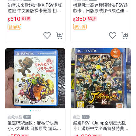
初音未來歌姬計劃X PSV港版
機動戰士高達極限對決PSV遊
遊戲 中文原版裸卡嚴選 初音
戲卡，日版原裝祼卡成色佳
未來 畫集 游戲 限量版
機動戰士高達極限對決 PSV
610
350
91折
83折
$
$
日版 裸卡 成品
折扣碼
折扣碼
嘉藏珍品
觀己
12
27
嚴選PSV遊戲：麻布仔快跑
嚴選PSV《Jump全明星大亂
小小大星球 日版原裝 游玩成
斗》港版中文全新首發特典遊
色佳 小小大星球 psv 麻布仔
戲機 Jump全明星大亂斗 PSV