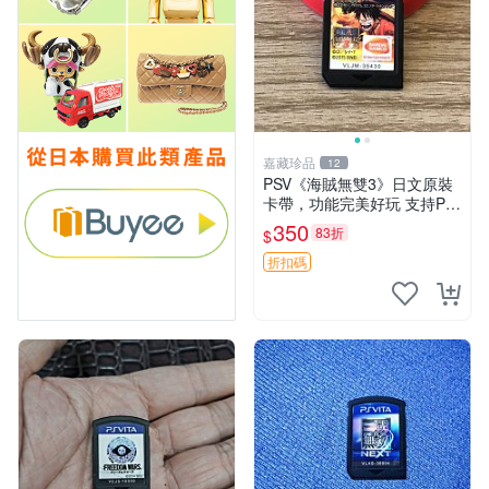
嘉藏珍品
12
PSV《海賊無雙3》日文原裝
卡帶，功能完美好玩 支持PS
V主機 海賊戰記 PSV遊戲卡
350
83折
$
帶
折扣碼