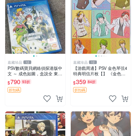
嘉藏珍品
嘉藏珍品
12
12
PSV數碼寶貝網絡偵探港版中
【游戲周邊】PSV 金色琴弦4
文 ～ 成色如圖，盒說全 東西
特典明信片枚【】 《金色琴
有現貨 可以發
弦4》作為女性向戀愛模擬游
790
359
93折
84折
$
$
戲，其特典內容設計延續了系
列傳統，尤其以首批限定版附
折扣碼
折扣碼
贈的12張角色