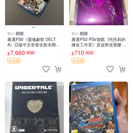
觀己
觀己
27
27
嚴選PSV《靈魂獻祭 DELT
嚴選PS3 PSV遊戲《托托莉的
A》亞版中文首發全新未開封
煉金工作室》原盒附送塑膠海
遊戲/software/game 新臺版
報，未開封收藏版 托托莉 爐
7,660
710
95折
92折
$
$
PS Vita 游戲
石 工作室
折扣碼
折扣碼