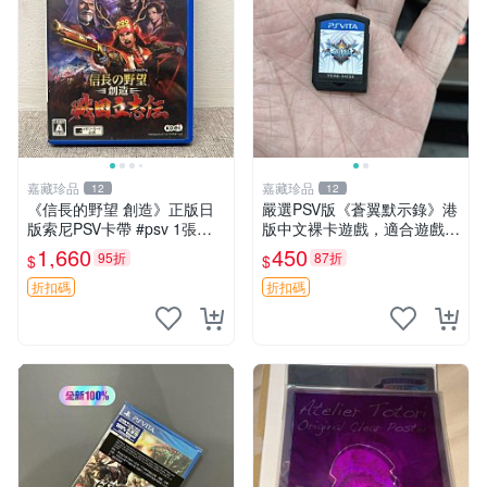
嘉藏珍品
嘉藏珍品
12
12
《信長的野望 創造》正版日
嚴選PSV版《蒼翼默示錄》港
版索尼PSV卡帶 #psv 1張，
版中文裸卡遊戲，適合遊戲收
同時購第二張起可減張， 成
藏 蒼翼默示錄 PSV 港版 獨玩
1,660
450
95折
87折
$
$
色如圖，原相機拍攝，一卡一
拍，因相機，光線環境等因
折扣碼
折扣碼
素，成色可能與