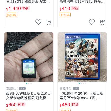
日本限定版 國產外盒 配套齊
原裝卡帶 港版支持4人協作
全 輕便易運送 迷宮地下 游玩
保存完美好如新 仙境傳說 奧
1,440
410
95折
86折
$
$
樂器 原聲CD
德賽 港版
折扣碼
折扣碼
嘉藏珍品
嘉藏珍品
12
12
嚴選PSV遊戲極限日版原裝日
《職業棒球 2019》正版日版
文裸卡遊戲機 極限 游戲機 P
索尼PSV卡帶 #psv 1張，同
SV
時購第二張起可減張， 成色
650
460
91折
87折
$
$
如圖，原相機拍攝，一卡一
折扣碼
折扣碼