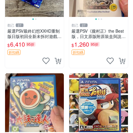
觀己
觀己
27
27
嚴選PSV最終幻想XXHD重制
嚴選PSV《朧村正》the Best
版日版初回全新未拆封遊戲合
版，日文原版附原裝盒與說明
集 線玩 香港版
書，成色近新，保存良好，遊
6,410
1,260
95折
95折
$
$
戲卡帶齊全且插拔頻率低，運
作順暢，推薦給喜愛PSV及日
折扣碼
折扣碼
版遊戲的您