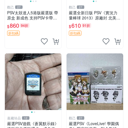
觀己
觀己
27
27
PSV太鼓達人5港版嚴選版 帶
嚴選全新日版 PSV《實況力
原盒 新成色 支持PSV卡帶無
量棒球 2013》原廠封 北美未
損讀取 中文遊戲 VOCALOID
開箱 實況 力量 棒球
860
610
94折
91折
$
$
曲目豐富 玩法多樣 太鼓達人
PSV 港版 5代 電腦
折扣碼
折扣碼
嘉藏珍品
觀己
12
27
嚴選PSV遊戲《蒼翼默示錄》
嚴選PSV《LoveLive! 學園偶