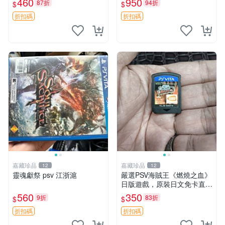
460
950
87折
94折
$
$
原相機拍攝，一卡一拍，因相
貨，確認好成色再拍，售不
機，光線環境等因素，成色可
退， 拍前必讀，拍下即視為
折扣碼
折扣碼
能與實物略微
已知曉以下內容， 1，
嘉藏珍品
嘉藏珍品
12
12
靈魂獻祭 psv 江浙滬
嚴選PSV海賊王《燃燒之血》
日版遊戲，原裝日文免卡直玩
海賊王 PSV 測試版 游戲
560
350
9折
83折
$
$
折扣碼
折扣碼