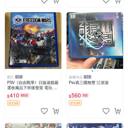
觀己
嘉藏珍品
27
12
PSV《自由戰爭》日版遊戲嚴
Psv真三國無雙 江浙滬
選收藏品下班後發貨 電玩 測
試機 PS3 測試盒 測試片
410
560
86折
9折
$
$
折扣碼
折扣碼