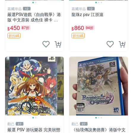
嘉藏珍品
嘉藏珍品
12
12
嚴選PSV遊戲《自由戰爭》港
龍珠z psv 江浙滬
版 中文原裝 成色佳 裸卡 自
由戰爭 PSV 港版 中文
450
860
87折
94折
$
$
折扣碼
折扣碼
觀己
觀己
27
27
嚴選 PSV 游玩樂器 完美狀態
《仙境傳說奧德賽》港版中文