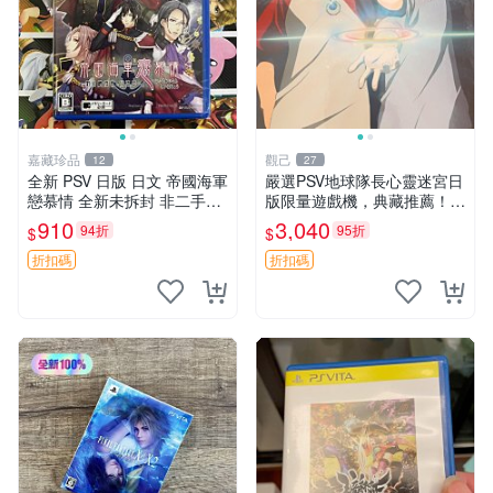
嘉藏珍品
觀己
12
27
全新 PSV 日版 日文 帝國海軍
嚴選PSV地球隊長心靈迷宮日
戀慕情 全新未拆封 非二手封
版限量遊戲機，典藏推薦！Ni
裝
ntendo掌上型遊戲 心靈迷宮
910
3,040
94折
95折
$
$
PSV 地球隊長 日本版本 當代
遊戲機 PSV 地球隊長 心靈
折扣碼
折扣碼