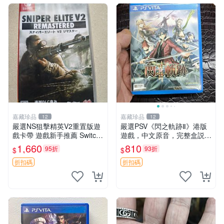
嘉藏珍品
嘉藏珍品
12
12
嚴選NS狙擊精英V2重置版遊
嚴選PSV《閃之軌跡Ⅱ》港版
戲卡帶 遊戲新手推薦 Switch
遊戲，中文原音，完整盒説，
專用 狙擊精英 V2 任天堂 游
實拍展示成色佳 閃之軌跡Ⅱ P
1,660
810
95折
93折
$
$
戲卡帶
SV 港版 中文
折扣碼
折扣碼