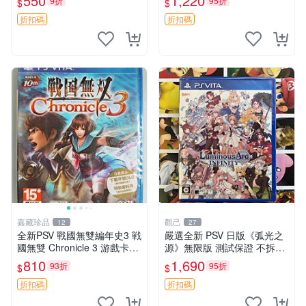
550
1,220
9折
95折
$
$
快跑 測試無誤
港版 中文
折扣碼
折扣碼
嘉藏珍品
觀己
12
27
全新PSV 戰國無雙編年史3 戦
嚴選全新 PSV 日版《弧光之
國無雙 Chronicle 3 游戲卡帶
源》無限版 測試保證 不拆封
日文 【原裝正版 實體游戲卡
直出 動作遊戲 PSP 弧光之源
810
1,690
93折
95折
$
$
帶】 【港版日文】 【全新未
行動遊戲 測試版
開封，拆封後不支持退
折扣碼
折扣碼