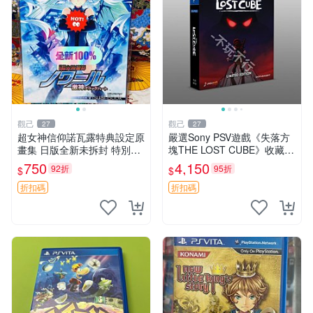
觀己
觀己
27
27
超女神信仰諾瓦露特典設定原
嚴選Sony PSV遊戲《失落方
畫集 日版全新未拆封 特別推
塊THE LOST CUBE》收藏
薦 收藏必備 PSV 游戲 發售限
版，英語原裝未拆封 失落方
750
4,150
92折
95折
$
$
定 原創漫畫 限量版 PSV 游戲
塊 THE LOST CUBE PSV 精
超女神信仰諾瓦露 原畫集 日
華版 新作 權杖
折扣碼
折扣碼