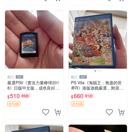
觀己
觀己
27
27
嚴選PSV《實況力量棒球201
PS Vita《海賊王：無盡的世
8》日版中文版，成色良好卡
界R》港版遊戲嚴選，附原廠
帶無包裝，功能完好支援原
包裝，狀態如新，運作順暢，
510
660
89折
91折
$
$
機，經典體育遊戲推薦收藏。
支援Vita平臺 無盡世界 港版
體育迷必備！ 實況 棒球 PS5
游戲
折扣碼
折扣碼