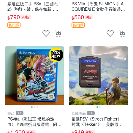
嚴選正版二手 PSV《三國志1
PS Vita《墨鬼 SUMIONI》A
2》遊戲卡帶，保存如新，游
CQUIRE版日文動作冒險遊戲
戲內容完美好如初，適合收藏
支持觸控 國內發貨 同城享優
790
560
93折
9折
$
$
或即刻遊玩 三國志12 PSV 卡
惠 中文日文對譯 好成色卡帶
帶 游戲 遊戲
盒 此機適合 PSV玩家
折扣碼
折扣碼
觀己
嘉藏珍品
27
12
PSVita《海賊王 燃燒的熱
嚴選PSV《Street Fighter》
血》全新未拆日版遊戲，附原
對戰《Tekken》，美版原裝
盒保全新收藏 海賊王 PSVita
遊戲，不容錯過！ 街霸 衝鋒
1,200
849
95折
93折