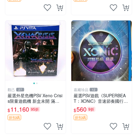
觀己
嘉藏珍品
27
12
嚴選外星危機PSV Xeno Crisi
嚴選PSV遊戲《SUPERBEA
s限量遊戲機 新盒未開 滿意
T：XONiC》音速節奏國行版
保證 Xeno Crisis PSV 限量版
音速 游戲 節奏機
11,160
560
95折
9折
$
$
電玩新機 測試合格品
折扣碼
折扣碼