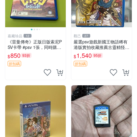
嘉藏珍品
觀己
12
27
《雷曼傳奇》正版日版索尼P
嚴選psv遊戲新國王物語稀有
SV卡帶 #psv 1張，同時購第
港版實拍收藏推薦古靈精怪角
二張起可減張， 成色如圖，
色扮演電玩 psv 新國王物語
850
1,540
93折
95折
$
$
原相機拍攝，一卡一拍，因相
港版 psv 游戲
機，光線環境等因素，成色可
折扣碼
折扣碼
能與實物略微