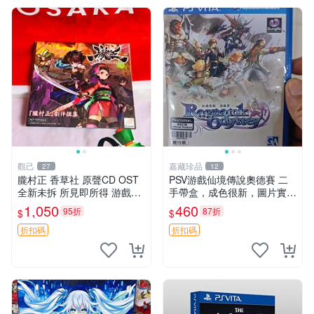
觀己
嘉藏珍品
27
12
朧村正 香草社 原聲CD OST
PSV游戲仙境傳說奧德賽 二
全新未拆 所見即所得 游戲特
手帶盒，成色很新，圖片實拍
典嚴選 限定收藏 OST CD 游
現貨，可發，僅此一張
1,050
460
95折
87折
$
$
戲特典 村正OST
折扣碼
折扣碼