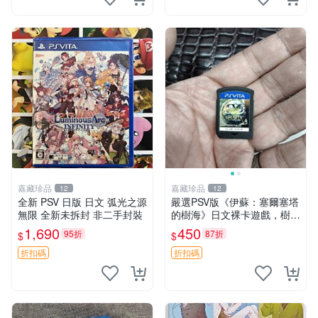
嘉藏珍品
嘉藏珍品
12
12
全新 PSV 日版 日文 弧光之源
嚴選PSV版《伊蘇：塞爾塞塔
無限 全新未拆封 非二手封裝
的樹海》日文裸卡遊戲，樹海
探險等你來挑戰 樹海 伊蘇 游
1,690
450
95折
87折
$
$
戲
折扣碼
折扣碼