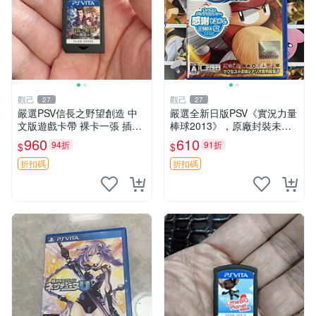
觀己
觀己
27
27
嚴選PSV信長之野望創造 中
嚴選全新日版PSV《實況力量
文版遊戲卡帶 裸卡一張 插卡
棒球2013》，原廠封裝未開
即用 支持中文界面 適合歷史
盒 實況 力量 棒球2013
960
610
94折
91折
$
$
模擬粉絲 歷史 游戲 PSV
折扣碼
折扣碼