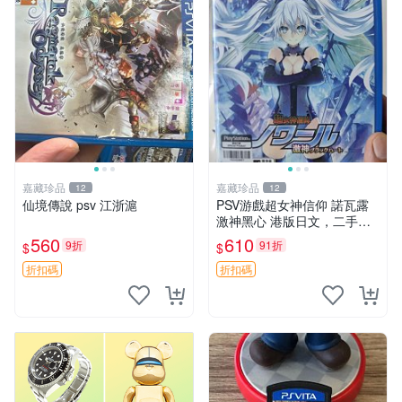
嘉藏珍品
嘉藏珍品
12
12
仙境傳說 psv 江浙滬
PSV游戲超女神信仰 諾瓦露
激神黑心 港版日文，二手箱
說全，幾乎全新 現貨，可，
560
610
9折
91折
$
$
發貨
折扣碼
折扣碼