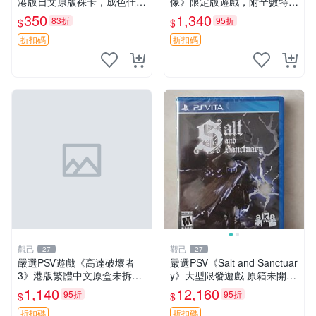
港版日文原版裸卡，成色佳
像》限定版遊戲，附全數特典
蒼翼 默示錄 PSV 港版
收藏必備 School Idol Paradis
350
1,340
83折
95折
$
$
e Vol.1 特典 PSV 游樂機
折扣碼
折扣碼
觀己
觀己
27
27
嚴選PSV遊戲《高達破壞者
嚴選PSV《Salt and Sanctuar
3》港版繁體中文原盒未拆封
y》大型限發遊戲 原箱未開
高達破壞者3 PSV 港版 繁中
適合收藏 Salt and Sanctuary
1,140
12,160
95折
95折
$
$
PSV 游戲 新品 盒裝
折扣碼
折扣碼