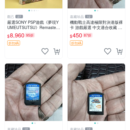
觀己
嘉藏珍品
27
12
嚴選SONY PSP遊戲《夢現Y
機動戰士高達極限對決港版裸
UMEUTSUTSU》Remastere
卡 游戲嚴選 中文適合收藏 機
d收藏版，英語原裝全新未開
動戰士 高達對決 游戲機
8,960
450
95折
87折
$
$
盒，附贈特典 夢現 YUMEUT
SUTSU PSP 收
折扣碼
折扣碼
嘉藏珍品
嘉藏珍品
12
12