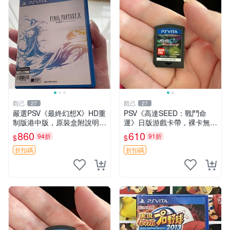
觀己
觀己
27
27
嚴選PSV《最終幻想X》HD重
PSV《高達SEED：戰鬥命
制版港中版，原裝盒附說明
運》日版游戲卡帶，裸卡無盒
書，卡帶及盒子狀態極佳，支
庫存珍藏 可玩 新手推薦 高達
860
610
94折
91折
$
$
持PSV，中文界面清晰，二手
迷必入 SEED 游戲卡 PSV游
市場熱銷，同城交易安心之選
戲
折扣碼
折扣碼
最終幻想X PS