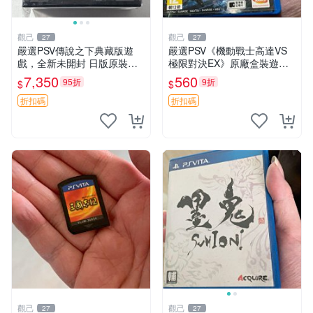
觀己
觀己
27
27
嚴選PSV傳說之下典藏版遊
嚴選PSV《機動戰士高達VS
戲，全新未開封 日版原裝現
極限對決EX》原廠盒裝遊
貨供應 傳說之下 PSV 典藏版
戲， CONDITION近乎全新，
7,350
560
95折
9折
$
$
日版 游戲
超值收藏推薦！ 高達 游戲 P
SV 盒裝
折扣碼
折扣碼
觀己
觀己
27
27