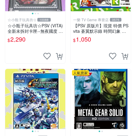
☆小瓶子玩具坊☆
一樂 TV Game 專賣店
10088
3575
☆小瓶子玩具坊☆PSV (VITA)
【PSV 原版片】現貨 特價 PS
全新未拆封卡匣--無夜國度 珍
vita 蒼翼默示錄 時間幻象 BB
藏盒版 / 限定版 (日版)
CP 中文版 支援 VITA TV【一
2,290
1,050
$
$
樂電玩】
人氣賣家