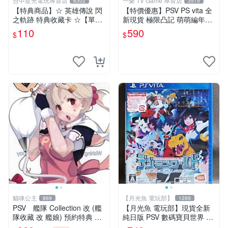
台中星光電玩專賣店
一樂 TV Game 專賣店
6302
3575
【特典商品】☆ 英雄傳說 閃
【特價優惠】PSV PS vita 全
之軌跡 特典收藏卡 ☆【單張
新現貨 極限凸記 萌萌編年史
販售 可挑款】台中星光電玩
亞日版 日文版【台中一樂電
110
590
$
$
玩】
貓咪公主
【月光魚 電玩部】
869
1289
PSV 艦隊 Collection 改 (艦
【月光魚 電玩部】現貨全新
隊收藏 改 艦娘) 預約特典 特
純日版 PSV 數碼寶貝世界 ne
製資料夾 (不含PSV遊戲片)
xt 0rder 日版日文