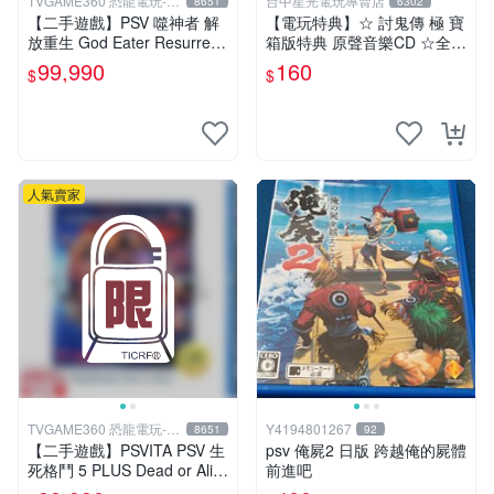
TVGAME360 恐龍電玩-台
台中星光電玩專賣店
8651
6302
中店
【二手遊戲】PSV 噬神者 解
【電玩特典】☆ 討鬼傳 極 寶
放重生 God Eater Resurrecti
箱版特典 原聲音樂CD ☆全新
on 日文版【台中恐龍電玩】
品【台中星光電玩】
99,990
160
$
$
人氣賣家
TVGAME360 恐龍電玩-台
Y4194801267
8651
92
中店
【二手遊戲】PSVITA PSV 生
psv 俺屍2 日版 跨越俺的屍體
死格鬥 5 PLUS Dead or Aliv
前進吧
e 5 Plus 中文【台中恐龍電