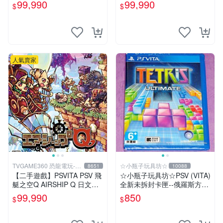
版 【台中恐龍電玩】
10 X FF HD 中文版【台中恐
99,990
99,990
$
$
龍電玩】
人氣賣家
TVGAME360 恐龍電玩-台
☆小瓶子玩具坊☆
8651
10088
中店
【二手遊戲】PSVITA PSV 飛
☆小瓶子玩具坊☆PSV (VITA)
艇之空Q AIRSHIP Q 日文版
全新未拆封卡匣--俄羅斯方塊
裸裝【台中恐龍電玩】
終極版
99,990
850
$
$