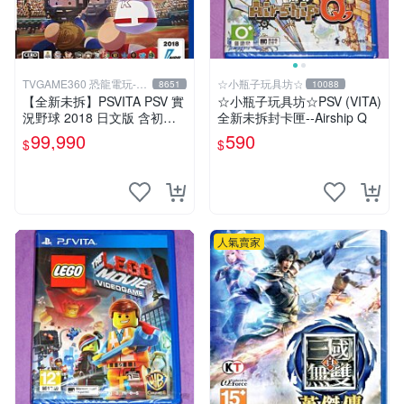
TVGAME360 恐龍電玩-台
☆小瓶子玩具坊☆
8651
10088
中店
【全新未拆】PSVITA PSV 實
☆小瓶子玩具坊☆PSV (VITA)
況野球 2018 日文版 含初回
全新未拆封卡匣--Airship Q
限定特典【台中恐龍電玩】
99,990
590
$
$
人氣賣家