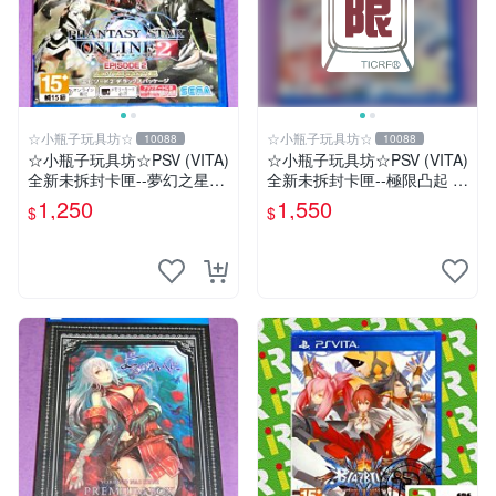
☆小瓶子玩具坊☆
☆小瓶子玩具坊☆
10088
10088
☆小瓶子玩具坊☆PSV (VITA)
☆小瓶子玩具坊☆PSV (VITA)
全新未拆封卡匣--夢幻之星網
全新未拆封卡匣--極限凸起 萌
路版2 EPISODE 2 日文豪華
萌水晶 / 萌情水晶 中文版
1,250
1,550
$
$
包