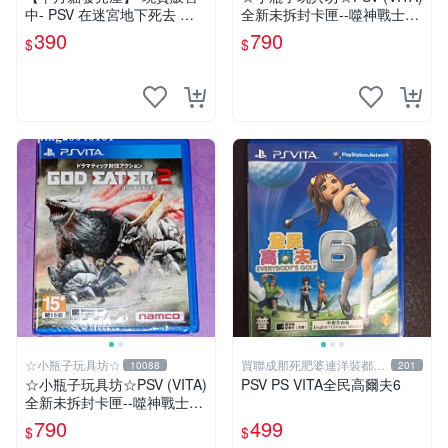
中- PSV 在迷宮地下死去 亞
全新未拆封卡匣--噬神戰士2
版 日文版 ※迷Q地下去死團※
《噬神者2》(日版)
390
790
$
$
☆小瓶子玩具坊☆
買聯成那死肥婆連洋裝都要
10088
201
穿XL號
☆小瓶子玩具坊☆PSV (VITA)
PSV PS VITA全民高爾夫6
全新未拆封卡匣--噬神戰士2
《噬神者2》
790
499
$
$