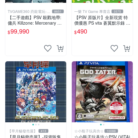
TVGAME360 恐龍電玩-台
一樂 TV Game 專賣店
8651
3575
中店
【二手遊戲】PSV 殺戮地帶:
【PSV 原版片】全新現貨 特
傭兵 Killzone: Mercenary 中
價優惠 PS vita 蒼翼默示錄 時
文版【台中恐龍電玩】
間幻象 BBCP 亞日版 日文版
99,990
490
$
$
【台中一樂電玩】
【早月貓發売屋】
☆小瓶子玩具坊☆
413
10088
【早月貓發売屋】-現貨販售
☆小瓶子玩具坊☆PSV (VITA)