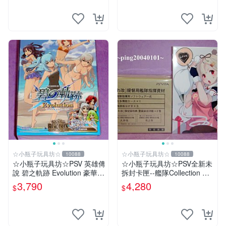
☆小瓶子玩具坊☆
☆小瓶子玩具坊☆
10088
10088
☆小瓶子玩具坊☆PSV 英雄傳
☆小瓶子玩具坊☆PSV全新未
說 碧之軌跡 Evolution 豪華限
拆封卡匣--艦隊Collection 改
定版 CHANA-ANI 限定BOX
《艦隊收藏 改》限定版 (日
3,790
4,280
$
$
(日版)
版) +特典--資料夾