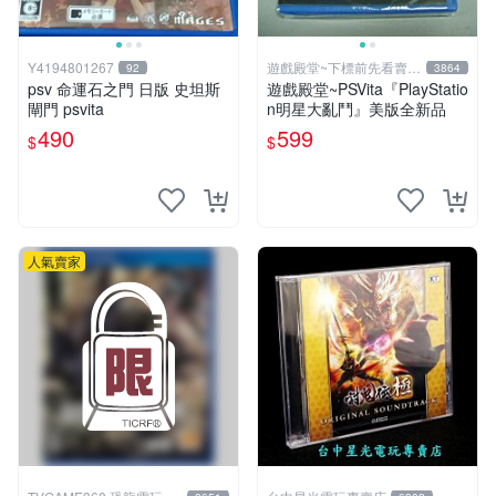
Y4194801267
遊戲殿堂~下標前先看賣場
92
3864
關於我
psv 命運石之門 日版 史坦斯
遊戲殿堂~PSVita『PlayStatio
閘門 psvita
n明星大亂鬥』美版全新品
490
599
$
$
人氣賣家