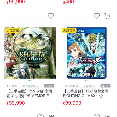
99,990
400
$
$
玩】
人氣賣家
人氣賣家
TVGAME360 恐龍電玩-台
TVGAME360 恐龍電玩-台
8651
8651
中店
中店
【二手遊戲】PSV 伊蘇 塞爾
【二手遊戲】 PSV 電擊文庫
塞塔的樹海 YS MEMORIES
FIGHTING CLIMAX 中文版
OF CELCETA 中文版【台中
【台中恐龍電玩】
99,990
99,990
$
$
恐龍電玩】