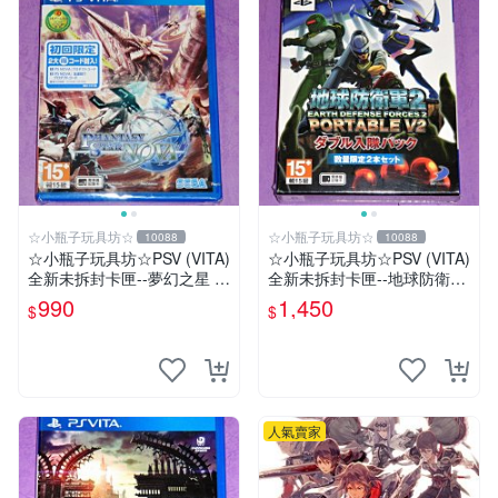
☆小瓶子玩具坊☆
☆小瓶子玩具坊☆
10088
10088
☆小瓶子玩具坊☆PSV (VITA)
☆小瓶子玩具坊☆PSV (VITA)
全新未拆封卡匣--夢幻之星 N
全新未拆封卡匣--地球防衛軍
OVA (亞版日文版)
2 攜帶版 V2 雙人入隊包
990
1,450
$
$
人氣賣家