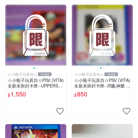
☆小瓶子玩具坊☆
☆小瓶子玩具坊☆
10088
10088
☆小瓶子玩具坊☆PSV (VITA)
☆小瓶子玩具坊☆PSV (VITA)
全新未拆封卡匣--UPPERS
全新未拆封卡匣--閃亂神樂 忍
(日版) + 特典--冊子&CD
者對決 -少女們的証明- BEST
1,550
850
$
$
版