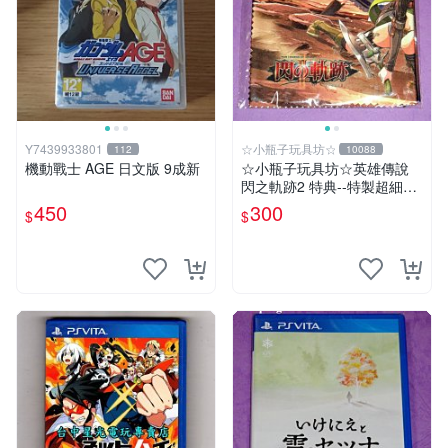
Y7439933801
☆小瓶子玩具坊☆
112
10088
機動戰士 AGE 日文版 9成新
☆小瓶子玩具坊☆英雄傳說
閃之軌跡2 特典--特製超細纖
維掛布 (無遊戲卡匣唷)
450
300
$
$