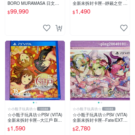
BORO MURAMASA 日文版
全新未拆封卡匣--靜籟之空 O
【台中恐龍電玩】
ffline 獻給失落之星的詩
99,990
1,490
$
$
☆小瓶子玩具坊☆
☆小瓶子玩具坊☆
10088
10088
☆小瓶子玩具坊☆PSV (VITA)
☆小瓶子玩具坊☆PSV (VITA)
全新未拆封卡匣--大江戶 Blac
全新未拆封卡匣--Fate/EXTE
kSmith
LLA 限定版 (日版)
1,590
2,780
$
$