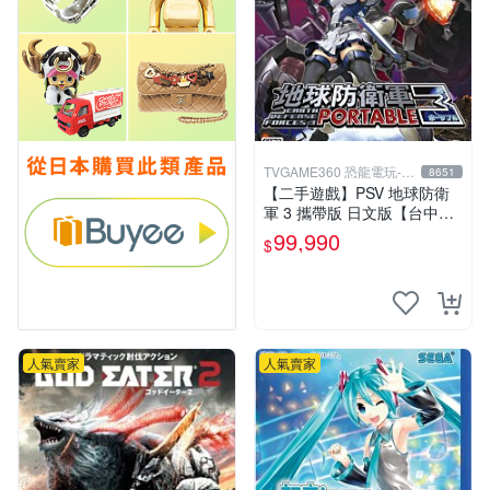
TVGAME360 恐龍電玩-台
8651
中店
【二手遊戲】PSV 地球防衛
軍 3 攜帶版 日文版【台中恐
龍電玩】
99,990
$
人氣賣家
人氣賣家