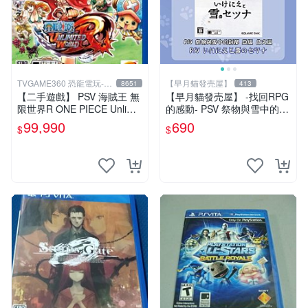
TVGAME360 恐龍電玩-台
【早月貓發売屋】
8651
413
中店
【二手遊戲】 PSV 海賊王 無
【早月貓發売屋】 -找回RPG
限世界R ONE PIECE Unlimit
的感動- PSV 祭物與雪中的剎
ed World 中文版【台中恐龍
那 亞版 日文版 ※現貨販售中※
99,990
690
$
$
電玩】
SQUARE ENIX