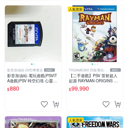
人氣賣家
影音加油站-DVD專賣店
TVGAME360 恐龍電玩-台
2481
8651
中店
影音加油站-電玩遊戲(PSVIT
【二手遊戲】PSV 雷射超人
A遊戲)PSV 時空幻境 心靈傳
起源 RAYMAN ORIGINS 英
奇 R 日版/直購價880元/下標
文版【台中恐龍電玩】
880
99,990
$
$
就賣
人氣賣家