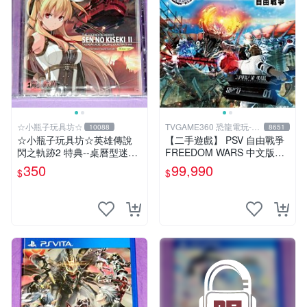
☆小瓶子玩具坊☆
TVGAME360 恐龍電玩-台
10088
8651
中店
☆小瓶子玩具坊☆英雄傳說
【二手遊戲】 PSV 自由戰爭
閃之軌跡2 特典--桌曆型迷你
FREEDOM WARS 中文版
原聲帶--"亞莉莎 Alisa"封面
【台中恐龍電玩】
350
99,990
$
$
(無遊戲卡匣唷)