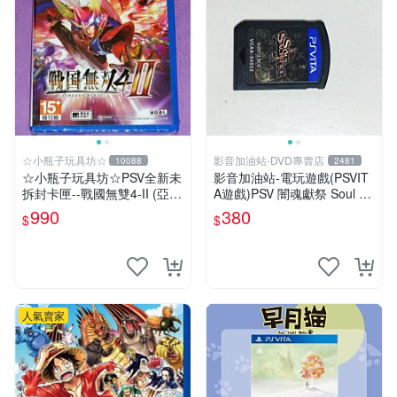
☆小瓶子玩具坊☆
影音加油站-DVD專賣店
10088
2481
☆小瓶子玩具坊☆PSV全新未
影音加油站-電玩遊戲(PSVIT
拆封卡匣--戰國無雙4-II (亞版
A遊戲)PSV 闇魂獻祭 Soul Sa
日文版)
crifice 日版/直購價380元/下
990
380
$
$
標就賣
人氣賣家