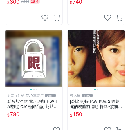
300
740
$800
38折
$
$
全新品
影音加油站-DVD專賣店
裘比屋
2481
1866
影音加油站-電玩遊戲(PSVIT
[裘比屋]特-PSV 俺屍 2 跨越
A遊戲)PSV 極限凸記 萌萌編
俺的屍體前進吧 特典~族前傳
年史 /日文亞版
漫畫特輯(約82頁) 616
780
150
$
$