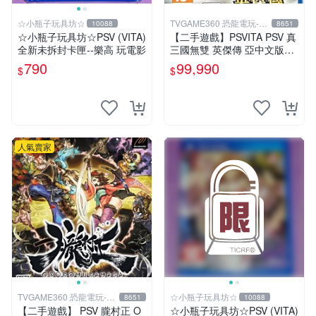
☆小瓶子玩具坊☆
TVGAME360 恐龍電玩-台
10088
8651
中店
☆小瓶子玩具坊☆PSV (VITA)
【二手遊戲】PSVITA PSV 真
全新未拆封卡匣--樂高 玩電影
三國無雙 英傑傳 亞中文版
【台中恐龍電玩】
790
99,990
$
$
人氣賣家
TVGAME360 恐龍電玩-台
☆小瓶子玩具坊☆
8651
10088
中店
【二手遊戲】 PSV 朧村正 O
☆小瓶子玩具坊☆PSV (VITA)