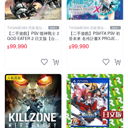
TVGAME360 恐龍電玩-台
TVGAME360 恐龍電玩-台
8651
8651
中店
中店
【二手遊戲】PSV 噬神戰士 2
【二手遊戲】PSVITA PSV 初
GOD EATER 2 日文版【台中
音未來 名伶計畫X PROJECT
恐龍電玩】
DIVA X 日文版【台中恐龍電
99,990
99,990
$
$
玩】
人氣賣家