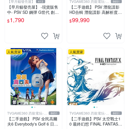
【早月貓發売屋】
TVGAME360 恐龍電玩-台
413
8651
中店
【早月貓發売屋】 -現貨販售
【二手遊戲】 PSV 潛龍諜影
中- PSV SD 鋼彈 G世代 創世
HD合輯 潛龍諜影 高解析度版
純日版 日文版
(MGS 2+3 HD) 日文版 【台
1,790
99,990
$
$
中恐龍電玩】
人氣賣家
人氣賣家
TVGAME360 恐龍電玩-台
TVGAME360 恐龍電玩-台
8651
8651
中店
中店
【二手遊戲】 PSV 全民高爾
【二手遊戲】PSV 太空戰士1
夫6 Everybody's Golf 6 日文
0 最終幻想 FINAL FANTASY