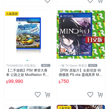
人氣賣家
TVGAME360 恐龍電玩-台
一樂 TV Game 專賣店
8651
3575
中店
【二手遊戲】PSV 摩登大賽
【PSV 原版片】全新現貨 特
車 公路之旅 ModNation Rac
價優惠 PS vita 靈偶異界 MIN
ers 中文版 【台中恐龍電玩】
D≒0 亞日版 日文版【台中一
99,990
750
$
$
樂電玩】
人氣賣家