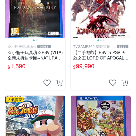
☆小瓶子玩具坊☆
TVGAME360 恐龍電玩-台
10088
8651
中店
☆小瓶子玩具坊☆PSV (VITA)
【二手遊戲】PSVita PSV 天
全新未拆封卡匣--NATURAL
啟之王 LORD OF APOCALY
DOCTRINE 自然教義/自然教
PSE 日文版【台中恐龍電
1,590
99,990
$
$
理(日版)
玩】
人氣賣家