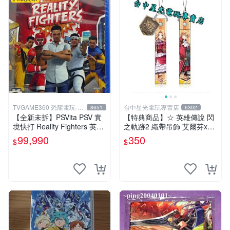
TVGAME360 恐龍電玩-台
台中星光電玩專賣店
8651
6302
中店
【全新未拆】PSVita PSV 實
【特典商品】☆ 英雄傳說 閃
境快打 Reality Fighters 英文
之軌跡2 織帶吊飾 艾爾芬x奧
版【台中恐龍電玩】
利巴特 ☆【官方授權商品】
99,990
350
$
$
台中星光電玩