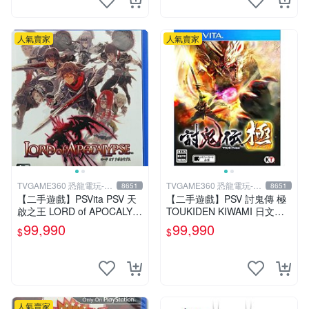
人氣賣家
人氣賣家
TVGAME360 恐龍電玩-台
TVGAME360 恐龍電玩-台
8651
8651
中店
中店
【二手遊戲】PSVita PSV 天
【二手遊戲】PSV 討鬼傳 極
啟之王 LORD of APOCALYP
TOUKIDEN KIWAMI 日文版
SE 亞洲日文版 【台中恐龍電
【台中恐龍電玩】
99,990
99,990
$
$
玩】
人氣賣家