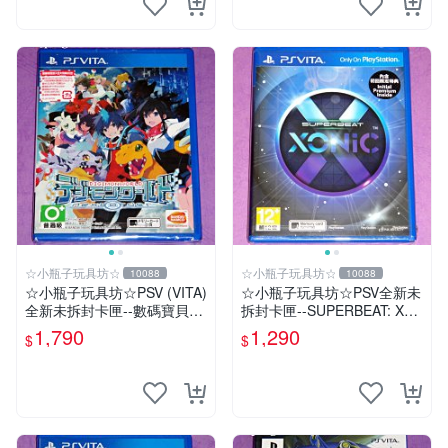
☆小瓶子玩具坊☆
☆小瓶子玩具坊☆
10088
10088
☆小瓶子玩具坊☆PSV (VITA)
☆小瓶子玩具坊☆PSV全新未
全新未拆封卡匣--數碼寶貝世
拆封卡匣--SUPERBEAT: XO
界-next 0rder-新秩序 (初回日
NiC 中文版
1,790
1,290
$
$
版)