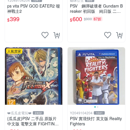
Y2049104204
貓咪公主
1041
869
ps vita PSV GOD EATER2 噬
PSV 鋼彈破壞者 Gundam B
神戰士2
reaker 初回版 純日版 二手
品
399
600
$900
67折
$
$
人氣賣家
❤️瓜瓜皮電玩❤️
Y2049104204
2402
1041
{瓜瓜皮}PSV 二手品 原版片
PSV 實境快打 英文版 Reality
中文版 電擊文庫 FIGHTING
Fighters
CLIMAX(遊戲都有回收)