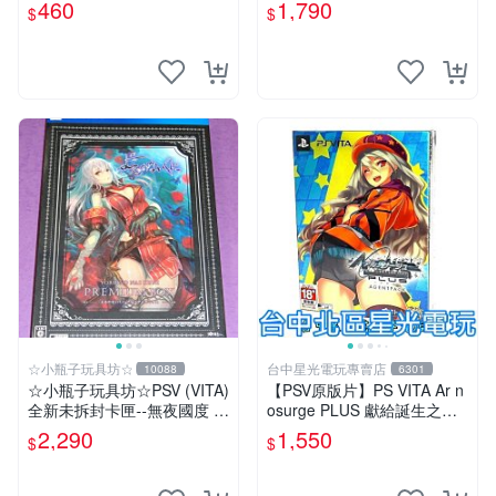
選商品 psv 游戲 卡帶 閃之軌
體前進吧 限定版 (中文版)+特
460
1,790
$
$
跡
典--漫畫特輯
☆小瓶子玩具坊☆
台中星光電玩專賣店
10088
6301
☆小瓶子玩具坊☆PSV (VITA)
【PSV原版片】PS VITA Ar n
全新未拆封卡匣--無夜國度 珍
osurge PLUS 獻給誕生之星
藏盒版 / 限定版 (日版)
的祈禱詩 日文限定版 全新品
2,290
1,550
$
$
【台中星光】