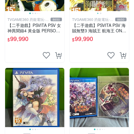
TVGAME360 恐龍電玩-台
TVGAME360 恐龍電玩-台
8650
8650
中店
中店
【二手遊戲】PSVITA PSV 女
【二手遊戲】PSVITA PSV 海
神異聞錄4 黃金版 PERSONA
賊無雙3 海賊王 航海王 ONE
4 The GOLDEN 中文版【台
PIECE 3 III 中文版 【台中恐
99,990
99,990
$
$
中恐龍電玩】
龍電玩】