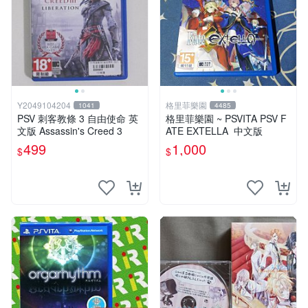
Y2049104204
格里菲樂園
1041
4485
PSV 刺客教條 3 自由使命 英
格里菲樂園 ~ PSVITA PSV F
文版 Assassin's Creed 3
ATE EXTELLA 中文版
499
1,000
$
$