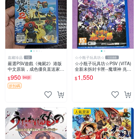
嘉藏珍品
☆小瓶子玩具坊☆
12
10088
嚴選PSV遊戲《俺屍2》港版
☆小瓶子玩具坊☆PSV (VITA)
中文原裝，成色優良直送家門
全新未拆封卡匣--魔壞神 兆力
口 俺屍2 PSV 港版 中文
翁 繁體中文版
950
1,550
94折
$
$
折扣碼
人氣賣家