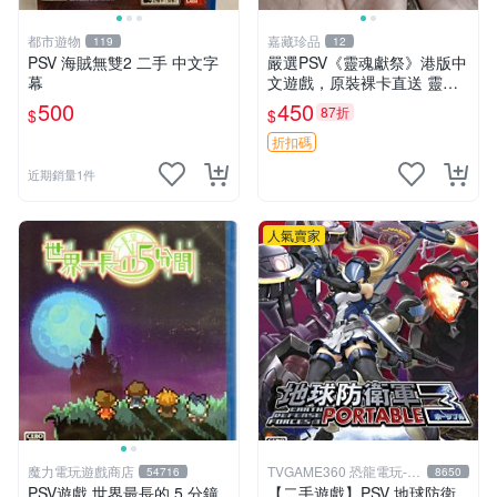
都市遊物
嘉藏珍品
119
12
PSV 海賊無雙2 二手 中文字
嚴選PSV《靈魂獻祭》港版中
幕
文遊戲，原裝裸卡直送 靈魂
獻祭 PSV 游戲 卡帶
500
450
87折
$
$
折扣碼
近期銷量1件
人氣賣家
魔力電玩遊戲商店
TVGAME360 恐龍電玩-台
54716
8650
中店
PSV遊戲 世界最長的 5 分鐘
【二手遊戲】PSV 地球防衛