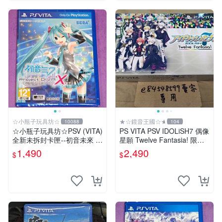
☆小瓶子玩具坊☆
★☆鏡音王國☆★
10088
104
☆小瓶子玩具坊☆PSV (VITA)
PS VITA PSV IDOLiSH7 偶像
全新未拆封卡匣--初音未來 名
星願 Twelve Fantasia! 限定
伶計畫X 中文版
版 純日版 日文版 特裝版
1,490
2,490
$
$