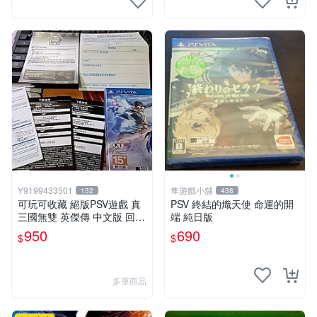
Y9199433501
隼遊戲小舖
132
438
可玩可收藏 絕版PSV遊戲 真
PSV 終結的熾天使 命運的開
三國無雙 英傑傳 中文版 回函
端 純日版
特典卡齊全
950
690
$
$
多筆商品