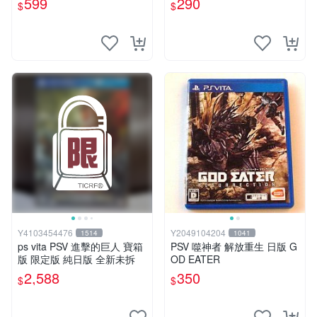
599
290
$
$
Y4103454476
Y2049104204
1514
1041
ps vita PSV 進擊的巨人 寶箱
PSV 噬神者 解放重生 日版 G
版 限定版 純日版 全新未拆
OD EATER
2,588
350
$
$