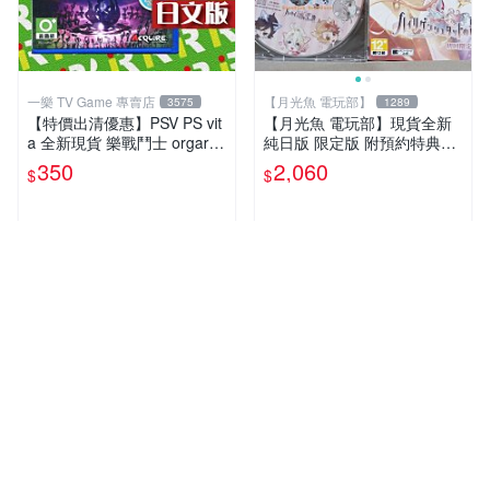
一樂 TV Game 專賣店
【月光魚 電玩部】
3575
1289
【特價出清優惠】PSV PS vit
【月光魚 電玩部】現貨全新
a 全新現貨 樂戰鬥士 orgarhy
純日版 限定版 附預約特典CD
thm 亞日版 日文版【一樂電
PSV 海利肯施塔特之歌 限定
350
2,060
$
$
玩】
版 純日版