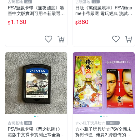
古玩基地
古玩基地
33
33
PSV遊戲卡帶《無夜國度》港
日版《萬億魔壞神》PSV游ga
臺中文版實測可用全新嚴選成
me卡帶嚴選 電玩經典 測試正
色如圖可放心購買 無夜國度
常 完整遊戲內容 附贈未拆封
1,160
860
$
$
PSV 港臺中文 游戲卡帶
音樂CD 萬億魔壞神 PSV 游g
ame 卡帶 音樂CD 使用
古玩基地
☆小瓶子玩具坊☆
33
10088
PSV遊戲卡帶《閃之軌跡1》
☆小瓶子玩具坊☆PSV全新未
港版中文裸卡實測正常全新嚴
拆封卡匣--俺屍2 跨越俺的屍