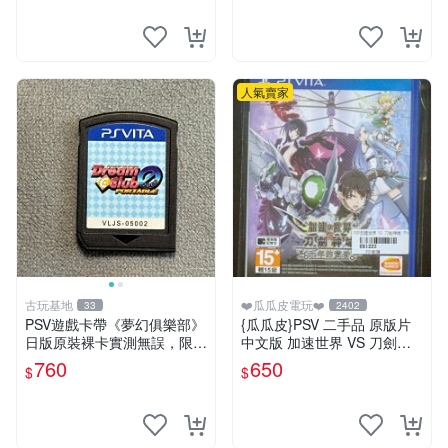
人氣賣家
古玩基地
❤️瓜瓜皮電玩❤️
33
2402
PSV遊戲卡帶《夢幻俱樂部》
{瓜瓜皮}PSV 二手品 原版片
日版原裝裸卡實測無誤，限S
中文版 加速世界 VS 刀劍神
ONY PSV機支援 psv psv游戲
域 千年的黃昏(遊戲都能回收)
760
650
$
$
psv夢幻俱樂部