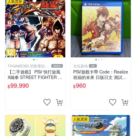
人氣賣家
TVGAME360 恐龍電玩-台
古玩基地
8650
33
中店
【二手遊戲】 PSV 快打旋風
PSV遊戲卡帶 Code：Realize
X鐵拳 STREET FIGHTER X
祝福的未來 日版日文 測試正
TEKKEN 中文版 【台中恐龍
常適合收藏 成色如圖 過去久
99,990
960
$
$
電玩】
遠使用痕跡 游戲機玩古早遊
戲 必備懷舊遊戲 卡帶 渣
人氣賣家