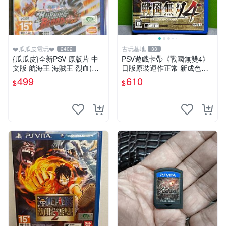
❤️瓜瓜皮電玩❤️
古玩基地
2402
33
{瓜瓜皮}全新PSV 原版片 中
PSV遊戲卡帶《戰國無雙4》
文版 航海王 海賊王 烈血(內
日版原裝運作正常 新成色如
附初回特點-不清楚有沒有過
圖拍賣請先確認 成色拍賣一
499
610
$
$
期)(遊戲都有回收)
經成交概不退換 PSV遊戲 卡
帶 戰國無雙 psv游戲卡帶，
戰國無雙4