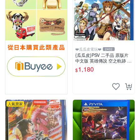
❤️瓜瓜皮電玩❤️
2402
{瓜瓜皮}PSV 二手品 原版片
中文版 英雄傳說 空之軌跡 F
C Evolution(遊戲都有回收)
1,180
$
人氣賣家