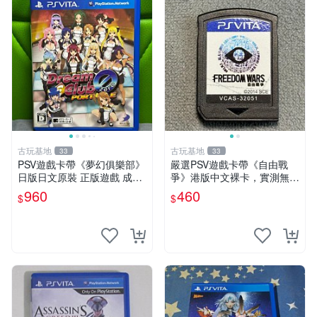
古玩基地
古玩基地
33
33
PSV遊戲卡帶《夢幻俱樂部》
嚴選PSV遊戲卡帶《自由戰
日版日文原裝 正版遊戲 成色
爭》港版中文裸卡，實測無
如圖實況保真 PSV遊戲 日版
誤！僅限Sony PSP機器運
960
460
$
$
PS 測試無誤 美品保證
行，其他無法使用。單次購兩
張以上享優惠。 自由戰爭 PS
P 港版 卡帶