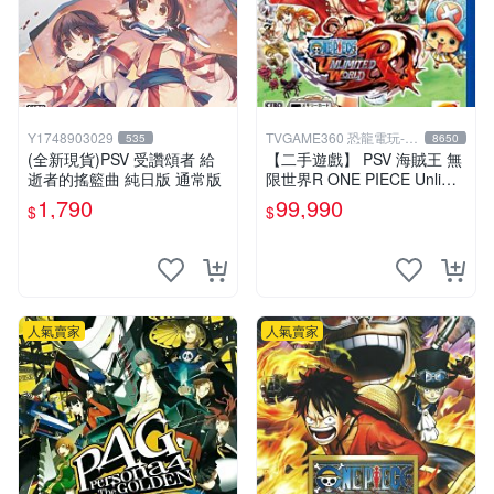
Y1748903029
TVGAME360 恐龍電玩-台
535
8650
中店
(全新現貨)PSV 受讚頌者 給
【二手遊戲】 PSV 海賊王 無
逝者的搖籃曲 純日版 通常版
限世界R ONE PIECE Unlimit
ed World 中文版【台中恐龍
1,790
99,990
$
$
電玩】
人氣賣家
人氣賣家