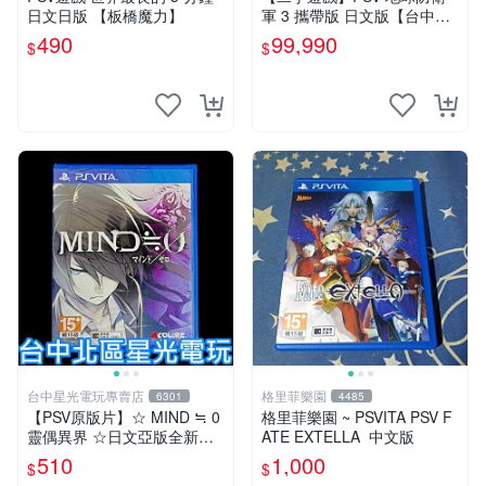
日文日版 【板橋魔力】
軍 3 攜帶版 日文版【台中恐
龍電玩】
490
99,990
$
$
台中星光電玩專賣店
格里菲樂園
6301
4485
【PSV原版片】☆ MIND ≒ 0
格里菲樂園 ~ PSVITA PSV F
靈偶異界 ☆日文亞版全新品
ATE EXTELLA 中文版
【特價優惠】台中星光電玩
510
1,000
$
$