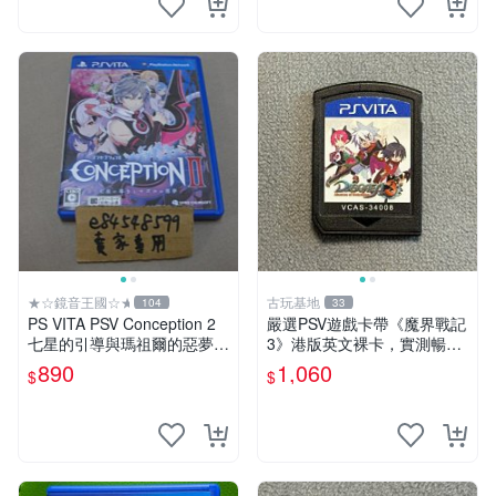
★☆鏡音王國☆★
古玩基地
104
33
PS VITA PSV Conception 2
嚴選PSV遊戲卡帶《魔界戰記
七星的引導與瑪祖爾的惡夢
3》港版英文裸卡，實測暢玩
產子救世錄2 日版日文版 純
無障礙，限索尼PSV機器運行
890
1,060
$
$
日版 二手良品
psv 港版 魔界戰記3