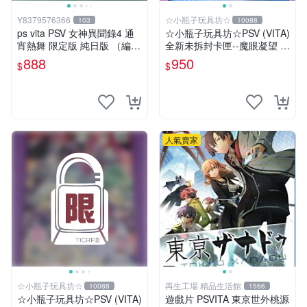
Y8379576366
☆小瓶子玩具坊☆
103
10088
ps vita PSV 女神異聞錄4 通
☆小瓶子玩具坊☆PSV (VITA)
宵熱舞 限定版 純日版 （編號
全新未拆封卡匣--魔眼凝望 Gl
17）
obal Edition 黃金版
888
950
$
$
人氣賣家
☆小瓶子玩具坊☆
再生工場 精品生活館
10088
1566
☆小瓶子玩具坊☆PSV (VITA)
遊戲片 PSVITA 東京世外桃源