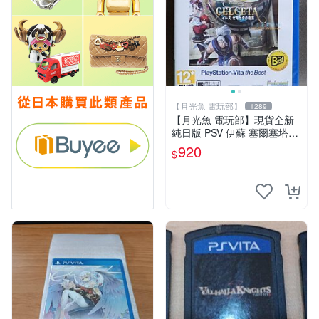
【月光魚 電玩部】
1289
【月光魚 電玩部】現貨全新
純日版 PSV 伊蘇 塞爾塞塔的
樹海 BEST版 日版日文
920
$