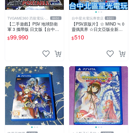
TVGAME360 恐龍電玩-台
台中星光電玩專賣店
8650
6301
中店
【二手遊戲】PSV 地球防衛
【PSV原版片】☆ MIND ≒ 0
軍 3 攜帶版 日文版【台中恐
靈偶異界 ☆日文亞版全新品
龍電玩】
【特價優惠】台中星光電玩
99,990
510
$
$