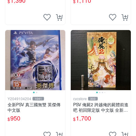
1,390
1,110
$
$
Y2049104204
cycstore
1041
303
全新PSV 真三國無雙 英傑傳
PSV 俺屍2 跨越俺的屍體前進
中文版
吧 初回限定版 中文版 全新未
拆封 X200
950
1,700
$
$