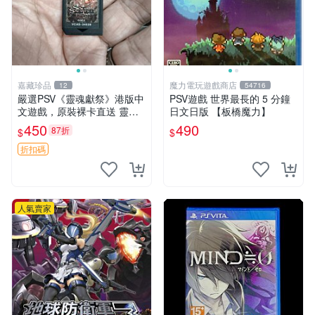
嘉藏珍品
魔力電玩遊戲商店
12
54716
嚴選PSV《靈魂獻祭》港版中
PSV遊戲 世界最長的 5 分鐘
文遊戲，原裝裸卡直送 靈魂
日文日版 【板橋魔力】
獻祭 PSV 游戲 卡帶
450
490
87折
$
$
折扣碼
人氣賣家