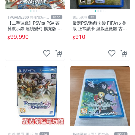
TVGAME360 恐龍電玩-台
古玩基地
8650
32
中店
【二手遊戲】PSVita PSV 蒼
嚴選PSV游戲卡帶 FIFA15 美
翼默示錄 連續變幻 擴充版 亞
版 正常讀卡 游戲盒微皺 古典
洲日文版【台中恐龍電玩】
電玩 Arcade 游玩收藏
99,990
910
$
$
嘉 義 樂 逗 電 玩 館
板橋區有店面可面交高價
614
10551