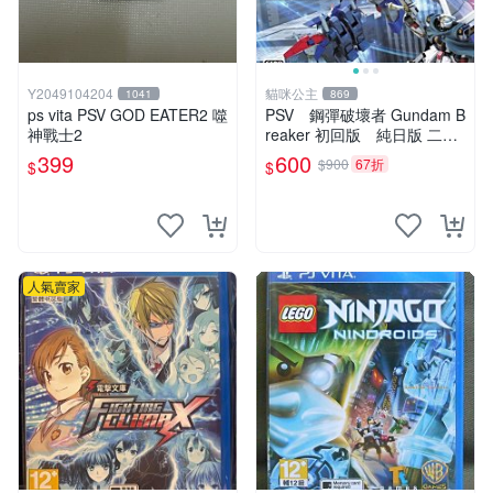
Y2049104204
貓咪公主
1041
869
ps vita PSV GOD EATER2 噬
PSV 鋼彈破壞者 Gundam B
神戰士2
reaker 初回版 純日版 二手
品
399
600
$900
67折
$
$
人氣賣家