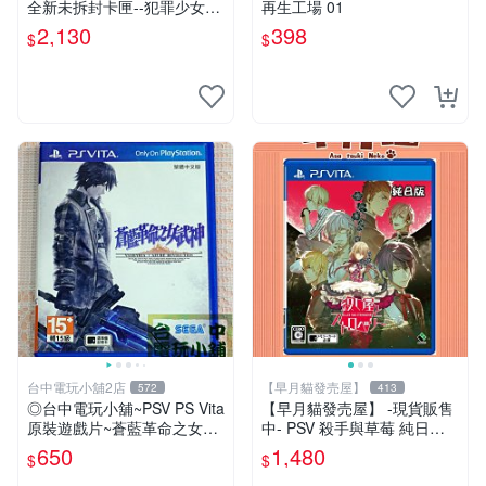
全新未拆封卡匣--犯罪少女2
再生工場 01
《Criminal Girls 2》限定版
2,130
398
$
$
(日版)
台中電玩小舖2店
【早月貓發売屋】
572
413
◎台中電玩小舖~PSV PS Vita
【早月貓發売屋】 -現貨販售
原裝遊戲片~蒼藍革命之女武
中- PSV 殺手與草莓 純日版
神 中文版 中文版 ~650
日文版 ※戀愛×懸疑※ 戀愛AD
650
1,480
$
$
V遊戲