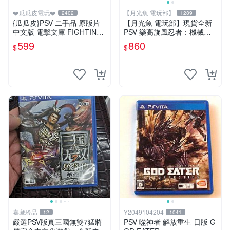
❤️瓜瓜皮電玩❤️
【月光魚 電玩部】
2402
1289
{瓜瓜皮}PSV 二手品 原版片
【月光魚 電玩部】現貨全新
中文版 電擊文庫 FIGHTING
PSV 樂高旋風忍者：機械忍
CLIMAX(遊戲都有回收)
者 亞版英文版 LEGO Ninjag
599
860
$
$
o: Nindroids
嘉藏珍品
Y2049104204
12
1041
嚴選PSV版真三國無雙7猛將
PSV 噬神者 解放重生 日版 G