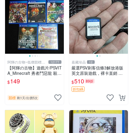
阿輝の古物~低價競標五
嘉藏珍品
12177
12
六日結標
【阿輝の古物】遊戲片/PSVIT
嚴選PSV刺客信條3解放港版
A_Minecraft 勇者鬥惡龍 殺戮
英文原裝遊戲，裸卡直銷 刺
地帶 英雄傳說 槍彈辯駁 一批
客信條3 游戲 港版游戲
149
510
89折
$
$
合售_刮痕污漬_1元起標無底
價_#F30
折扣碼
競標
剩1天
/
出價5次