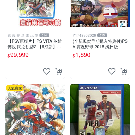
嘉 義 樂 逗 電 玩 館
Y1748903029
614
535
【PSV原版片】PS VITA 英雄
(全新現貨早期購入特典付)PS
傳說 閃之軌跡2 【9成新】✪
V 實況野球 2018 純日版
中文中古二手✪嘉義樂逗電玩
99,999
1,890
$
$
館
人氣賣家