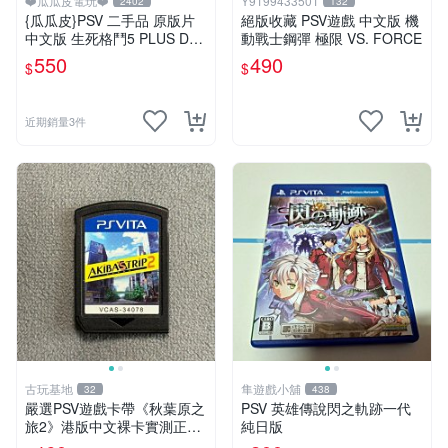
❤️瓜瓜皮電玩❤️
Y9199433501
2402
132
{瓜瓜皮}PSV 二手品 原版片
絕版收藏 PSV遊戲 中文版 機
中文版 生死格鬥5 PLUS Dea
動戰士鋼彈 極限 VS. FORCE
d or Alive 5(遊戲都有回收)
550
490
$
$
近期銷量3件
古玩基地
隼遊戲小舖
32
438
嚴選PSV遊戲卡帶《秋葉原之
PSV 英雄傳說閃之軌跡一代
旅2》港版中文裸卡實測正
純日版
常，專機遊戲只可在SONY P