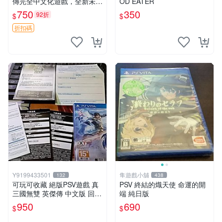
傳完全中文化遊戲，全新未拆
OD EATER
封宛如新的一樣！ 真三國無
750
350
92折
$
$
雙 七 猛將傳 PSV 游戲
折扣碼
Y9199433501
隼遊戲小舖
132
438
可玩可收藏 絕版PSV遊戲 真
PSV 終結的熾天使 命運的開
三國無雙 英傑傳 中文版 回函
端 純日版
特典卡齊全
950
690
$
$