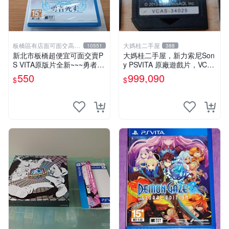
板橋區有店面可面交高價
大媽桂二手屋
10551
388
回收電玩
新北市板橋超便宜可面交賣P
大媽桂二手屋，新力索尼Son
S VITA原版片全新~~~勇者已
y PSVITA 原廠遊戲片，VCAS
死 Warrior Dead~~~便宜賣
--34025，英靈殿騎士3，裸
550
999,090
$
$
片