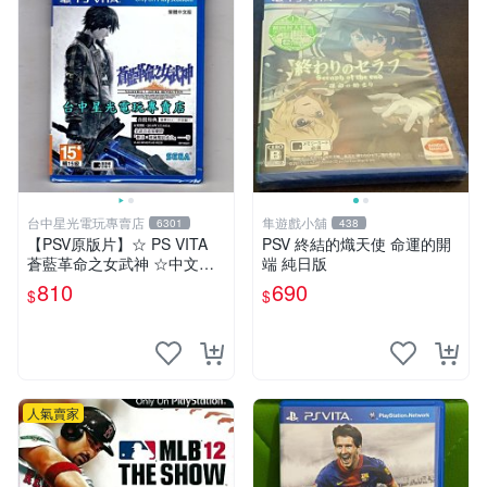
台中星光電玩專賣店
隼遊戲小舖
6301
438
【PSV原版片】☆ PS VITA
PSV 終結的熾天使 命運的開
蒼藍革命之女武神 ☆中文版
端 純日版
全新品【台中星光電玩】
810
690
$
$
人氣賣家