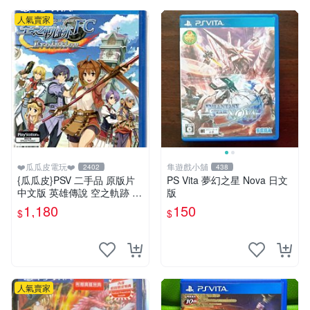
人氣賣家
❤️瓜瓜皮電玩❤️
隼遊戲小舖
2402
438
{瓜瓜皮}PSV 二手品 原版片
PS Vita 夢幻之星 Nova 日文
中文版 英雄傳說 空之軌跡 F
版
C Evolution(遊戲都有回收)
1,180
150
$
$
人氣賣家