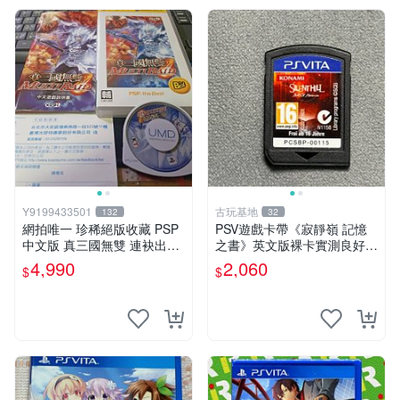
Y9199433501
古玩基地
132
32
網拍唯一 珍稀絕版收藏 PSP
PSV遊戲卡帶《寂靜嶺 記憶
中文版 真三國無雙 連袂出擊
之書》英文版裸卡實測良好
1 MULTIRAID1
限定PSV平臺獨享 廚房遊戲
4,990
2,060
$
$
獲得熱銷推薦 寂靜嶺 電玩遊
戲 PSV卡帶