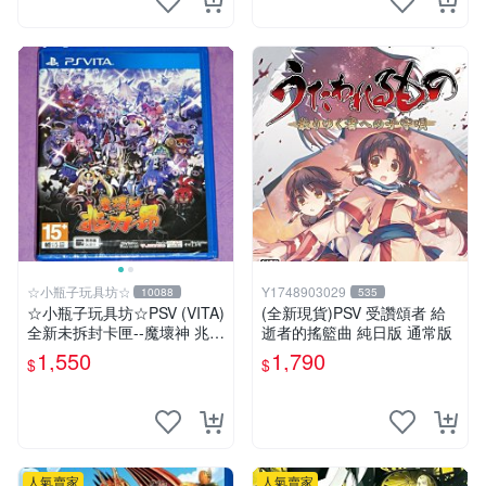
☆小瓶子玩具坊☆
Y1748903029
10088
535
☆小瓶子玩具坊☆PSV (VITA)
(全新現貨)PSV 受讚頌者 給
全新未拆封卡匣--魔壞神 兆力
逝者的搖籃曲 純日版 通常版
翁 繁體中文版
1,550
1,790
$
$
人氣賣家
人氣賣家