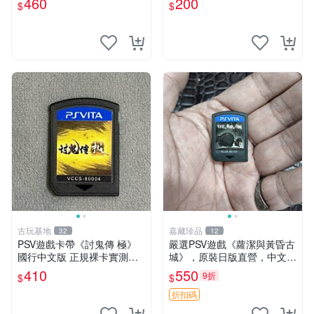
460
200
$
$
SV上運行 卡帶 psv 港版
古玩基地
嘉藏珍品
32
12
PSV遊戲卡帶《討鬼傳 極》
嚴選PSV遊戲《蘿潔與黃昏古
國行中文版 正規裸卡實測無
城》，原裝日版直營，中文簡
誤 索尼官方認證 減價促銷 訂
體字顯示 蘿潔 黃昏 古城
410
550
9折
$
$
購越早越劃算 討鬼傳 極 PSV
國行
折扣碼