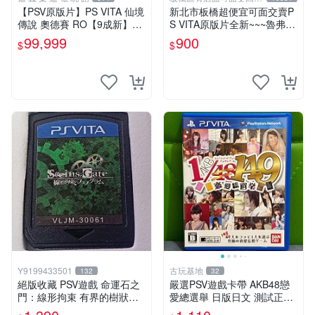
回收電玩
【PSV原版片】PS VITA 仙境
新北市板橋超便宜可面交賣P
傳說 奧德賽 RO【9成新】✪
S VITA原版片全新~~~魯弗蘭
中古二手✪嘉義樂逗電玩館
的地下迷宮與魔女的旅團~~~
99,999
900
$
$
便宜賣
Y9199433501
古玩基地
132
32
絕版收藏 PSV遊戲 命運石之
嚴選PSV遊戲卡帶 AKB48戀
門：線形拘束 有界的樹狀圖
愛總選舉 日版日文 測試正常
日版 VLJM-30061
游戲卡帶 磨痕 壓痕 成色圖