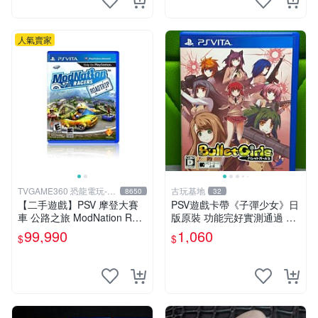
人氣賣家
TVGAME360 恐龍電玩-台
古玩基地
8650
32
中店
【二手遊戲】PSV 摩登大賽
PSV遊戲卡帶《子彈少女》日
車 公路之旅 ModNation Rac
版原裝 功能完好實測通過 正
ers 中文版 【台中恐龍電玩】
品保證 成色如圖請君自定 子
99,990
1,060
$
$
彈少女 PSV 日版 游戲卡帶 新
手推薦 可收藏 測試正常 卡帶
本