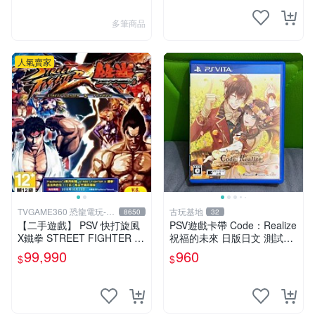
多筆商品
人氣賣家
TVGAME360 恐龍電玩-台
古玩基地
8650
32
中店
【二手遊戲】 PSV 快打旋風
PSV遊戲卡帶 Code：Realize
X鐵拳 STREET FIGHTER X
祝福的未來 日版日文 測試正
TEKKEN 中文版 【台中恐龍
常適合收藏 成色如圖 過去久
99,990
960
$
$
電玩】
遠使用痕跡 游戲機玩古早遊
戲 必備懷舊遊戲 卡帶 渣