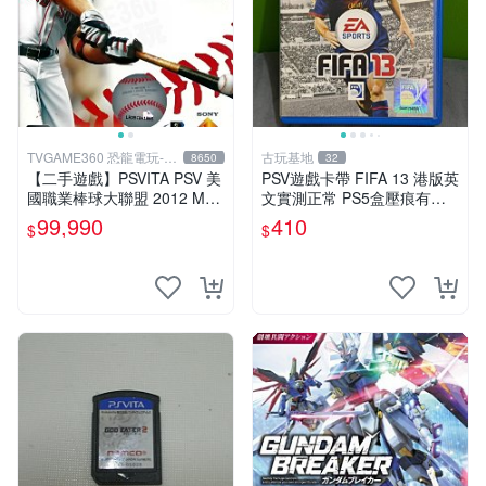
TVGAME360 恐龍電玩-台
古玩基地
8650
32
中店
【二手遊戲】PSVITA PSV 美
PSV遊戲卡帶 FIFA 13 港版英
國職業棒球大聯盟 2012 MLB
文實測正常 PS5盒壓痕有圖
THE SHOW 12 英文版 【台
可驗收 FIFA 13 PSV 港版 游
99,990
410
$
$
中恐龍電玩】
玩無問題 PSV FIFA 13 港版
英文