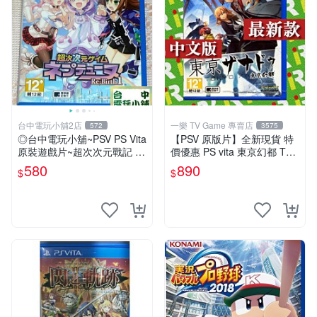
台中電玩小舖2店
一樂 TV Game 專賣店
572
3575
◎台中電玩小舖~PSV PS Vita
【PSV 原版片】全新現貨 特
原裝遊戲片~超次次元戰記 戰
價優惠 PS vita 東京幻都 TOK
機少女 Re;Birth1 ~580
YO XANADU 中文版【台中一
580
890
$
$
樂電玩】