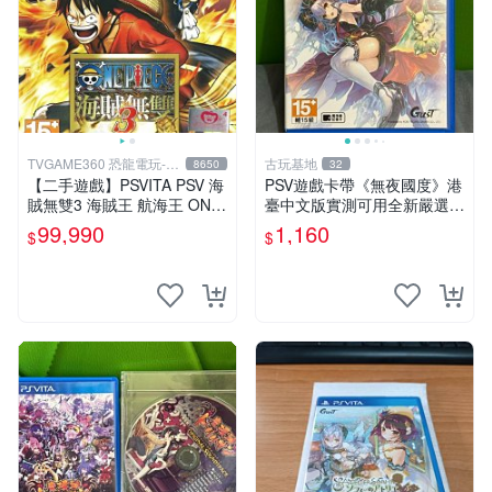
TVGAME360 恐龍電玩-台
古玩基地
8650
32
中店
【二手遊戲】PSVITA PSV 海
PSV遊戲卡帶《無夜國度》港
賊無雙3 海賊王 航海王 ONE
臺中文版實測可用全新嚴選成
PIECE 3 III 中文版 【台中恐
色如圖可放心購買 無夜國度
99,990
1,160
$
$
龍電玩】
PSV 港臺中文 游戲卡帶