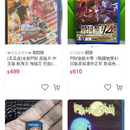
❤️瓜瓜皮電玩❤️
古玩基地
2402
32
{瓜瓜皮}全新PSV 原版片 中
PSV遊戲卡帶《戰國無雙4》
文版 航海王 海賊王 烈血(內
日版原裝運作正常 新成色如
附初回特點-不清楚有沒有過
圖拍賣請先確認 成色拍賣一
499
610
$
$
期)(遊戲都有回收)
經成交概不退換 PSV遊戲 卡
帶 戰國無雙 psv游戲卡帶，
戰國無雙4