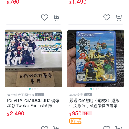
760
1,490
$
$
psv夢幻俱樂部
★☆鏡音王國☆★
嘉藏珍品
104
12
PS VITA PSV IDOLiSH7 偶像
嚴選PSV遊戲《俺屍2》港版
星願 Twelve Fantasia! 限定
中文原裝，成色優良直送家門
版 純日版 日文版 特裝版
口 俺屍2 PSV 港版 中文
2,490
950
94折
$
$
折扣碼