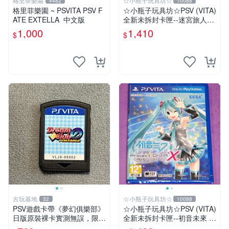
格里菲樂園
☆小瓶子玩具坊☆
4482
10088
格里菲樂園 ~ PSVITA PSV F
☆小瓶子玩具坊☆PSV (VITA)
ATE EXTELLA 中文版
全新未拆封卡匣--迷宮旅人2
王立圖書館與魔物封印
1,000
1,410
$
$
古玩基地
☆小瓶子玩具坊☆
32
10088
PSV遊戲卡帶《夢幻俱樂部》
☆小瓶子玩具坊☆PSV (VITA)
日版原裝裸卡實測無誤，限S
全新未拆封卡匣--初音未來 名
ONY PSV機支援 psv psv游戲
伶計畫X 中文版