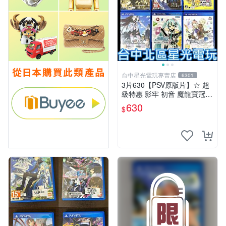
台中星光電玩專賣店
6301
3片630【PSV原版片】☆ 超
級特惠 影牢 初音 魔龍寶冠
鍊金工房 ☆中古二手商品
630
$
【星光】