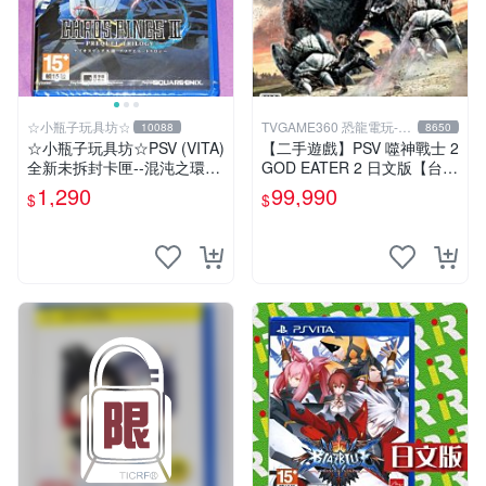
☆小瓶子玩具坊☆
TVGAME360 恐龍電玩-台
10088
8650
中店
☆小瓶子玩具坊☆PSV (VITA)
【二手遊戲】PSV 噬神戰士 2
全新未拆封卡匣--混沌之環3
GOD EATER 2 日文版【台中
前傳三部曲
恐龍電玩】
1,290
99,990
$
$