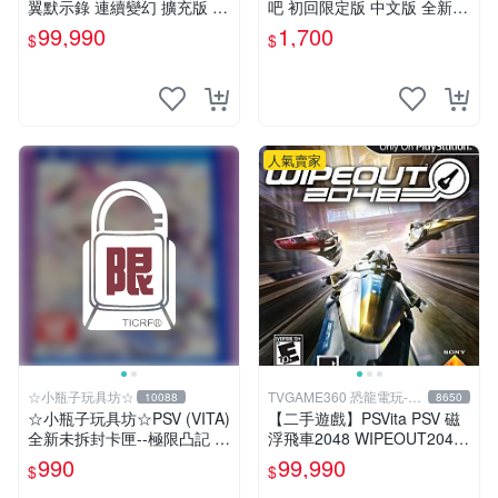
翼默示錄 連續變幻 擴充版 亞
吧 初回限定版 中文版 全新未
洲日文版【台中恐龍電玩】
拆封 X200
99,990
1,700
$
$
人氣賣家
☆小瓶子玩具坊☆
TVGAME360 恐龍電玩-台
10088
8650
中店
☆小瓶子玩具坊☆PSV (VITA)
【二手遊戲】PSVita PSV 磁
全新未拆封卡匣--極限凸記 萌
浮飛車2048 WIPEOUT2048
萌編年史
英文亞版【台中恐龍電玩】
990
99,990
$
$