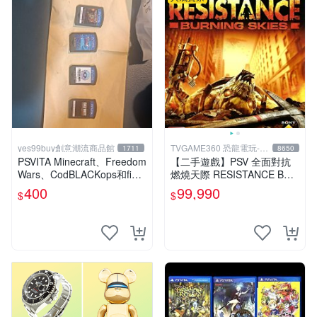
yes99buy創意潮流商品館
TVGAME360 恐龍電玩-台
1711
8650
中店
PSVITA Minecraft、Freedom
【二手遊戲】PSV 全面對抗
Wars、CodBLACKops和fight
燃燒天際 RESISTANCE BUR
ing climax
NING SKIES 中文版【台中恐
400
99,990
$
$
龍電玩】