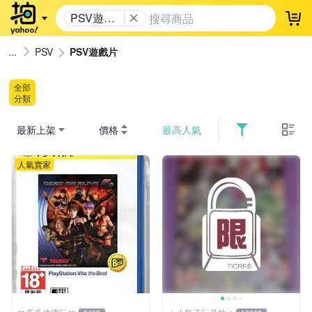
PSV遊戲
登
片
PSV
PSV遊戲片
全部
分類
最新上架
價格
最高人氣
人氣賣家