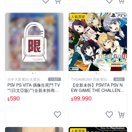
人氣賣家
台中大眾電玩/大眾玩具
TVGAME360 恐龍電玩-台
11527
8650
店
中店
PSV PS VITA 偶像生死鬥 TV
【全新未拆】PSVITA PSV N
**(日文亞版)**(全新未拆商品)
EW GAME THE CHALLENG
【台中大眾電玩】
E STAGE 限定版 中文版 台
590
99,990
$
$
中恐龍電玩
人氣賣家