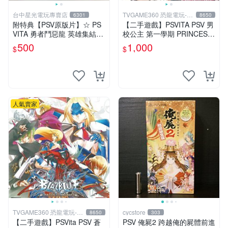
台中星光電玩專賣店
TVGAME360 恐龍電玩-台
6301
8650
中店
附特典【PSV原版片】☆ PS
【二手遊戲】PSVITA PSV 男
VITA 勇者鬥惡龍 英雄集結2
校公主 第一學期 PRINCESS
雙子之王與預言的終結 ☆日
DAYS 日文版【台中恐龍電
500
1,000
$
$
文版全新品【台中星光電玩】
玩】
人氣賣家
TVGAME360 恐龍電玩-台
cycstore
8650
303
中店
【二手遊戲】PSVita PSV 蒼
PSV 俺屍2 跨越俺的屍體前進