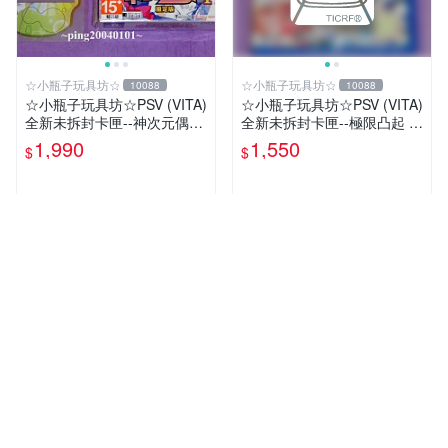
☆小瓶子玩具坊☆
☆小瓶子玩具坊☆
10088
10088
☆小瓶子玩具坊☆PSV (VITA)
☆小瓶子玩具坊☆PSV (VITA)
全新未拆封卡匣--神次元偶像
全新未拆封卡匣--極限凸起 萌
戰機少女 PP 日版限定版+ 特
萌水晶 / 萌情水晶 中文版
1,990
1,550
$
$
典--機身貼