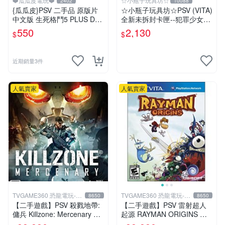
❤️瓜瓜皮電玩❤️
☆小瓶子玩具坊☆
2402
10088
{瓜瓜皮}PSV 二手品 原版片
☆小瓶子玩具坊☆PSV (VITA)
中文版 生死格鬥5 PLUS Dea
全新未拆封卡匣--犯罪少女2
d or Alive 5(遊戲都有回收)
《Criminal Girls 2》限定版
550
2,130
$
$
近期銷量3件
人氣賣家
人氣賣家
TVGAME360 恐龍電玩-台
TVGAME360 恐龍電玩-台
8650
8650
中店
中店
【二手遊戲】PSV 殺戮地帶:
【二手遊戲】PSV 雷射超人
傭兵 Killzone: Mercenary 中
起源 RAYMAN ORIGINS 英
文版【台中恐龍電玩】
文版【台中恐龍電玩】