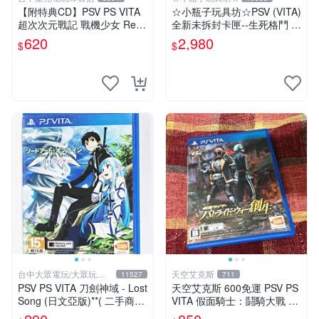
【附特典CD】PSV PS VITA
☆小瓶子玩具坊☆PSV (VITA)
超次次元戰記 戰機少女 Re;Bi
全新未拆封卡匣--生死格鬥 沙
rth2 限定版 日文亞版全新品
灘排球3 維納斯 典藏版 (中文
620
2,980
$
$
【台中星光電玩】
版)
台中大眾電玩/大眾玩具
天空艾克斯
11527
711
店
PSV PS VITA 刀劍神域 - Lost
天空艾克斯 600免運 PSV PS
Song (日文亞版)**( 二手商
VITA 假面騎士：鬪騎大戰 創
品)【台中大眾電玩】
生 普通版 純日版