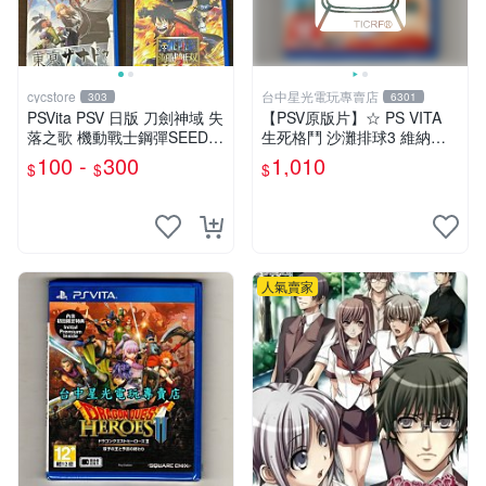
cycstore
台中星光電玩專賣店
303
6301
PSVita PSV 日版 刀劍神域 失
【PSV原版片】☆ PS VITA
落之歌 機動戰士鋼彈SEED
生死格鬥 沙灘排球3 維納斯
東京幻都 海賊無雙3 經典熱
☆中文版全新品【含初回封入
100 -
300
1,010
$
$
$
血動作 RPG
特典】台中星光電玩
人氣賣家