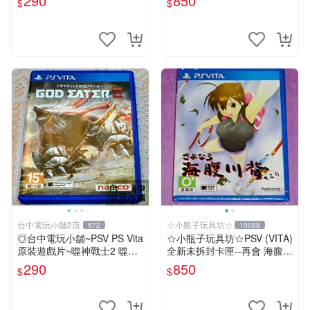
290
850
$
$
台中電玩小舖2店
☆小瓶子玩具坊☆
572
10088
◎台中電玩小舖~PSV PS Vita
☆小瓶子玩具坊☆PSV (VITA)
原裝遊戲片~噬神戰士2 噬神
全新未拆封卡匣--再會 海腹川
者2 ~290
背 閃
290
850
$
$