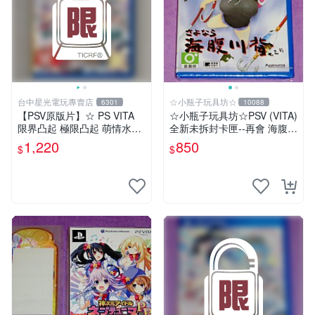
台中星光電玩專賣店
☆小瓶子玩具坊☆
6301
10088
【PSV原版片】☆ PS VITA
☆小瓶子玩具坊☆PSV (VITA)
限界凸起 極限凸起 萌情水晶
全新未拆封卡匣--再會 海腹川
☆中文版全新品【台中星光電
背 閃
1,220
850
$
$
玩】