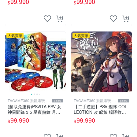
99,990
99,990
$
$
人氣賣家
人氣賣家
TVGAME360 恐龍電玩-台
TVGAME360 恐龍電玩-台
8650
8650
中店
中店
(超取免運費)PSVITA PSV 女
【二手遊戲】PSV 艦隊 COL
神異聞錄 3 5 星夜熱舞 月夜
LECTION 改 艦娘 艦隊收藏
熱舞 雙重加值包 限定版 P5D
KANTAI 日文版【台中恐龍電
99,990
99,990
$
$
P3D 中文版
玩】