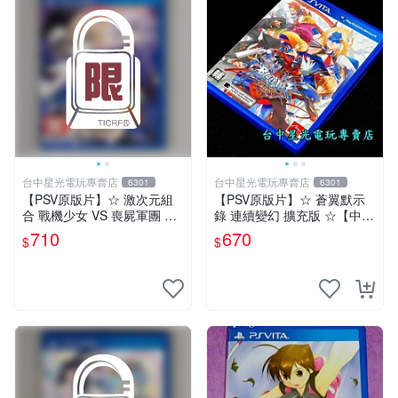
台中星光電玩專賣店
台中星光電玩專賣店
6301
6301
【PSV原版片】☆ 激次元組
【PSV原版片】☆ 蒼翼默示
合 戰機少女 VS 喪屍軍團 殭
錄 連續變幻 擴充版 ☆【中文
屍軍團 ☆中文版全新品【台
版 中古二手商品】台中星光
710
670
$
$
中星光電玩】
電玩