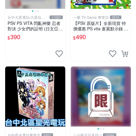
台中大眾電玩/大眾玩具
一樂 TV Game 專賣店
11527
3575
店
PSV PS VITA 閃亂神樂 忍者
【PSV 原版片】全新現貨 特
對決 少女們的証明 (日文亞
價優惠 PS vita 蒼翼默示錄 時
版)**(二手商品)【台中大眾電
間幻象 BBCP 亞日版 日文版
390
490
$
$
玩】
【台中一樂電玩】
台中星光電玩專賣店
☆小瓶子玩具坊☆
6301
10088