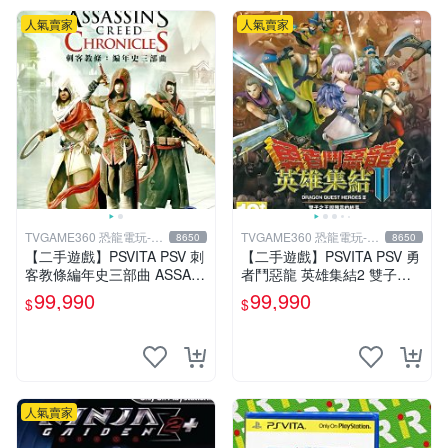
人氣賣家
人氣賣家
TVGAME360 恐龍電玩-台
TVGAME360 恐龍電玩-台
8650
8650
中店
中店
【二手遊戲】PSVITA PSV 刺
【二手遊戲】PSVITA PSV 勇
客教條編年史三部曲 ASSAS
者鬥惡龍 英雄集結2 雙子之
SINS CREED CHRONICLES
王與預言的終焉 中文版 DRA
99,990
99,990
$
$
中文版
GON QUEST 台中
人氣賣家