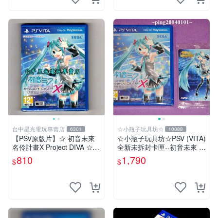
台中星光電玩專賣店
☆小瓶子玩具坊☆
6301
10088
【PSV原版片】☆ 初音未來
☆小瓶子玩具坊☆PSV (VITA)
名伶計畫X Project DIVA ☆中
全新未拆封卡匣--初音未來 名
文版全新品【台中星光電玩】
伶計畫X 中文版+特典--Aime
810
1,790
$
$
卡