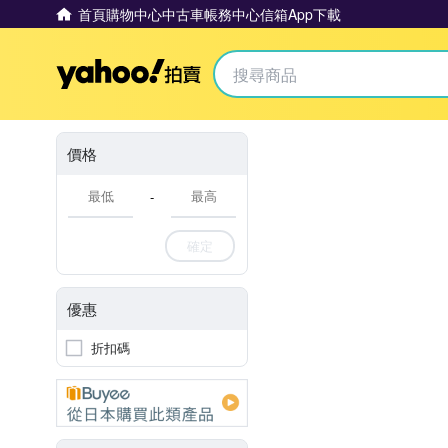
首頁
購物中心
中古車
帳務中心
信箱
App下載
Yahoo拍賣
價格
-
確定
優惠
折扣碼