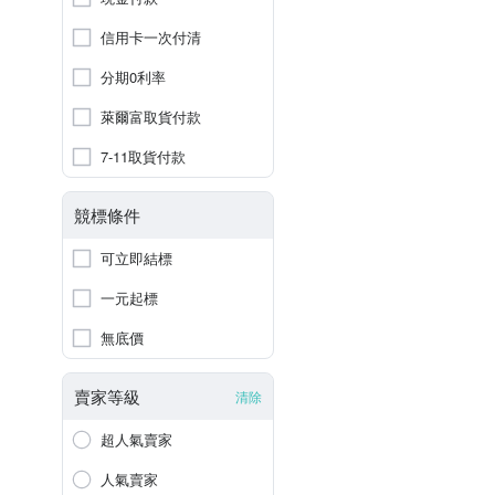
信用卡一次付清
分期0利率
萊爾富取貨付款
7-11取貨付款
競標條件
可立即結標
一元起標
無底價
賣家等級
清除
超人氣賣家
人氣賣家