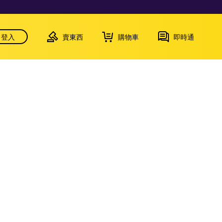
登入
賣東西
購物車
即時通