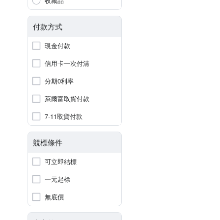
收藏品
付款方式
現金付款
信用卡一次付清
分期0利率
萊爾富取貨付款
7-11取貨付款
競標條件
可立即結標
一元起標
無底價