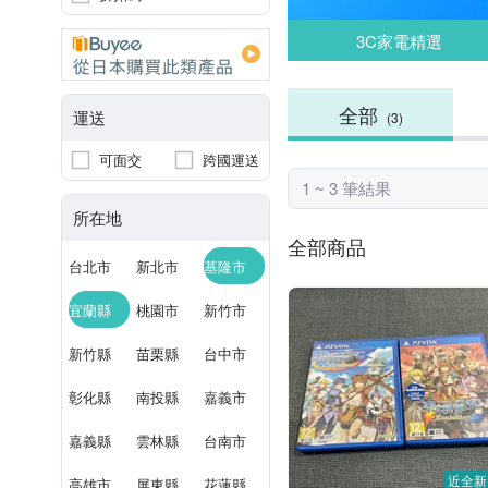
3C家電精選
全部
運送
(3)
可面交
跨國運送
1 ~ 3 筆結果
所在地
全部商品
台北市
新北市
基隆市
宜蘭縣
桃園市
新竹市
新竹縣
苗栗縣
台中市
彰化縣
南投縣
嘉義市
嘉義縣
雲林縣
台南市
近全新
高雄市
屏東縣
花蓮縣