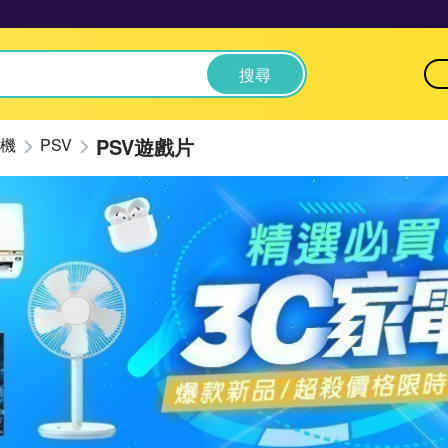
搜尋
PSV遊戲片
機
PSV