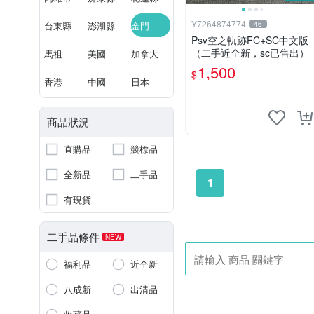
Y7264874774
台東縣
澎湖縣
金門
46
Psv空之軌跡FC+SC中文版
（二手近全新，sc已售出）
馬祖
美國
加拿大
1,500
$
香港
中國
日本
商品狀況
直購品
競標品
全新品
二手品
1
有現貨
二手品條件
NEW
福利品
近全新
八成新
出清品