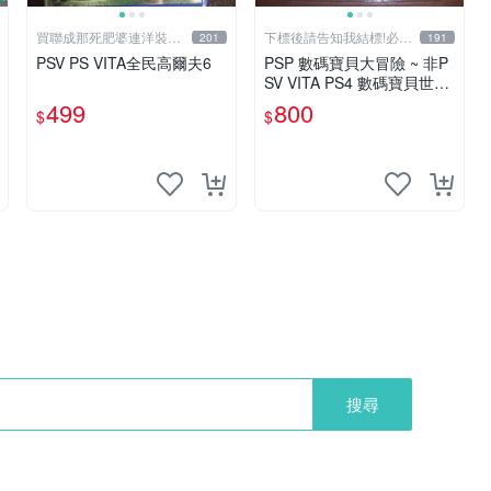
買聯成那死肥婆連洋裝都
下標後請告知我結標!必看
201
191
要穿XL號
關於我
PSV PS VITA全民高爾夫6
PSP 數碼寶貝大冒險 ~ 非P
SV VITA PS4 數碼寶貝世界
Next Order 新秩序 網路偵
499
800
$
$
探 中文版
搜尋