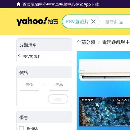
首頁
購物中心
中古車
帳務中心
信箱
App下載
Yahoo拍賣
PSV遊戲片
電玩遊戲與主
分類清單
PSV遊戲片
價格
-
確定
優惠
折扣碼