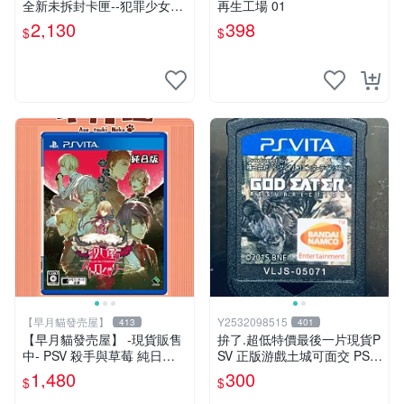
全新未拆封卡匣--犯罪少女2
再生工場 01
《Criminal Girls 2》限定版
2,130
398
$
$
(日版)
【早月貓發売屋】
Y2532098515
413
401
【早月貓發売屋】 -現貨販售
拚了.超低特價最後一片現貨P
中- PSV 殺手與草莓 純日版
SV 正版游戲土城可面交 PSV
日文版 ※戀愛×懸疑※ 戀愛AD
噬神者 解放重生 日版 【9成
1,480
300
$
$
V遊戲
新】✪裸片 二手九成新~