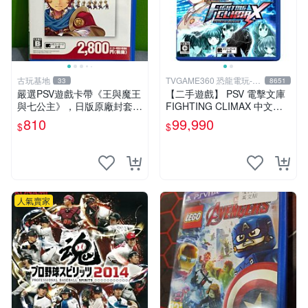
古玩基地
TVGAME360 恐龍電玩-台
33
8651
中店
嚴選PSV遊戲卡帶《王與魔王
【二手遊戲】 PSV 電擊文庫
與七公主》，日版原廠封套，
FIGHTING CLIMAX 中文版
雙面精美封面，實測暢玩無障
【台中恐龍電玩】
810
99,990
$
$
礙。久藏家中，輕微使用痕
跡，實物圖可查，歡迎細心評
估。古董級遊戲限量收
人氣賣家