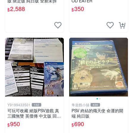
版 限定版 純日版 全新未拆
OD EATER
2,588
350
$
$
Y9199433501
隼遊戲小舖
132
438
可玩可收藏 絕版PSV遊戲 真
PSV 終結的熾天使 命運的開
三國無雙 英傑傳 中文版 回函
端 純日版
特典卡齊全
950
690
$
$