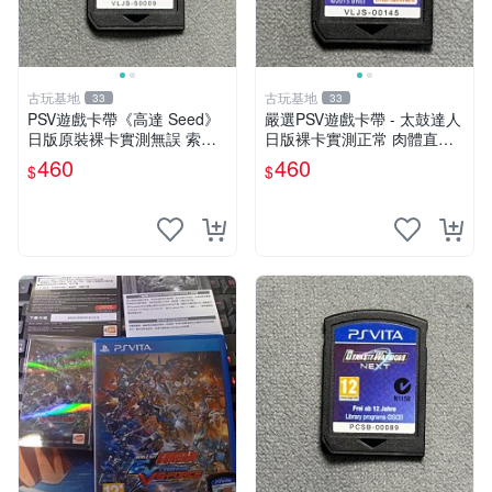
古玩基地
古玩基地
33
33
PSV遊戲卡帶《高達 Seed》
嚴選PSV遊戲卡帶 - 太鼓達人
日版原裝裸卡實測無誤 索尼
日版裸卡實測正常 肉體直銷
專機獨享嚴選推薦 psv 高達
Sony官方認證 太鼓達人 PSV
460
460
$
$
無誤卡帶
日版裸卡 測試無誤 PSV機專
屬遊戲 即時下載享優惠