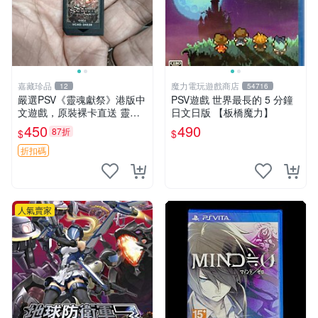
嘉藏珍品
魔力電玩遊戲商店
12
54716
嚴選PSV《靈魂獻祭》港版中
PSV遊戲 世界最長的 5 分鐘
文遊戲，原裝裸卡直送 靈魂
日文日版 【板橋魔力】
獻祭 PSV 游戲 卡帶
450
490
87折
$
$
折扣碼
人氣賣家