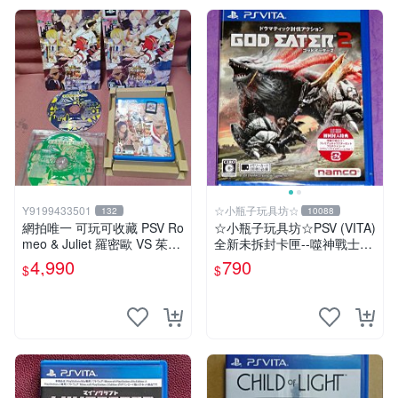
Y9199433501
☆小瓶子玩具坊☆
132
10088
網拍唯一 可玩可收藏 PSV Ro
☆小瓶子玩具坊☆PSV (VITA)
meo & Juliet 羅密歐 VS 茱麗
全新未拆封卡匣--噬神戰士2
葉 全卷包 豪華版日版
《噬神者2》(日版)
4,990
790
$
$