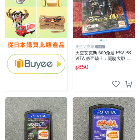
天空艾克斯
711
天空艾克斯 600免運 PSV PS
VITA 假面騎士：鬪騎大戰 創
生 普通版 純日版
850
$