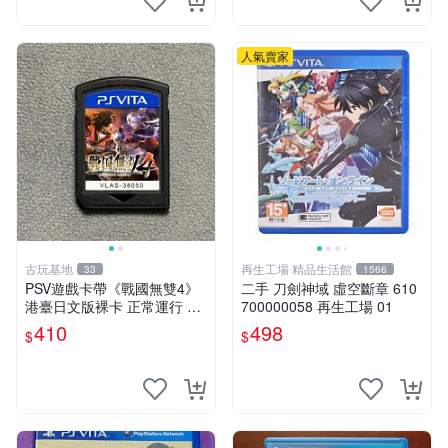
人氣賣家
古玩基地
再生工場 精品生活館
33
1566
PSV遊戲卡帶《戰國無雙4》
二手 刀劍神域 虛空斷章 610
港臺日文版裸卡 正常運行 臺
700000058 再生工場 01
灣索尼專用 游戲機械玩不了
410
498
$
$
戰國無雙 4 PSV 港版 卡帶 無
雙4 PSV卡帶 港臺