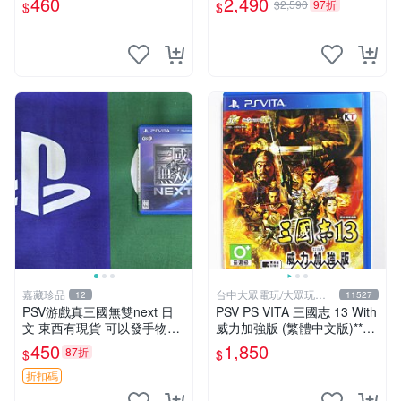
460
2,490
$2,590
97折
$
$
SV上運行 卡帶 psv 港版
嘉藏珍品
台中大眾電玩/大眾玩具
12
11527
店
PSV游戲真三國無雙next 日
PSV PS VITA 三國志 13 With
文 東西有現貨 可以發手物品
威力加強版 (繁體中文版)**
無質量問題售不退不換
(二手商品)【台中大眾電玩】
450
1,850
87折
$
$
折扣碼