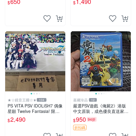
650
1,490
$
$
★☆鏡音王國☆★
嘉藏珍品
104
12
PS VITA PSV IDOLiSH7 偶像
嚴選PSV遊戲《俺屍2》港版
星願 Twelve Fantasia! 限定
中文原裝，成色優良直送家門
版 純日版 日文版 特裝版
口 俺屍2 PSV 港版 中文
2,490
950
94折
$
$
折扣碼