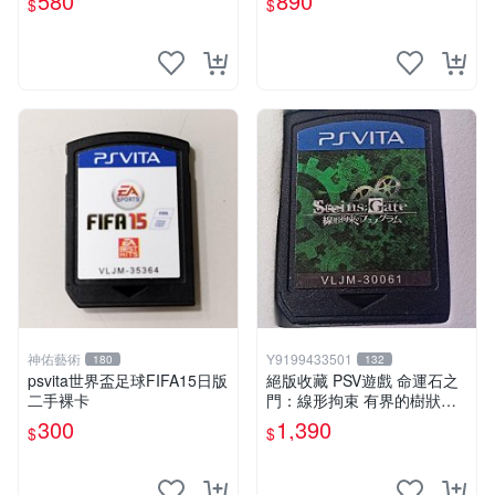
580
890
$
$
樂電玩】
神佑藝術
Y9199433501
180
132
psvita世界盃足球FIFA15日版
絕版收藏 PSV遊戲 命運石之
二手裸卡
門：線形拘束 有界的樹狀圖
日版 VLJM-30061
300
1,390
$
$