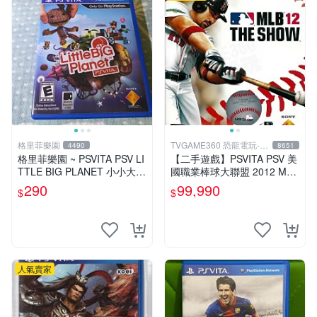
格里菲樂園
TVGAME360 恐龍電玩-台
4490
8651
中店
格里菲樂園 ~ PSVITA PSV LI
【二手遊戲】PSVITA PSV 美
TTLE BIG PLANET 小小大星
國職業棒球大聯盟 2012 MLB
球 美版
THE SHOW 12 英文版 【台
290
99,990
$
$
中恐龍電玩】
人氣賣家