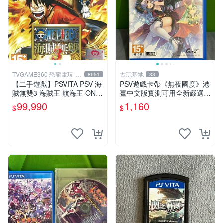
TVGAME360 恐龍電玩-台
古玩基地
8651
33
中店
【二手遊戲】PSVITA PSV 海
PSV遊戲卡帶《無夜國度》港
賊無雙3 海賊王 航海王 ONE
臺中文版實測可用全新嚴選成
PIECE 3 III 中文版 【台中恐
色如圖可放心購買 無夜國度
99,990
1,160
$
$
龍電玩】
PSV 港臺中文 游戲卡帶