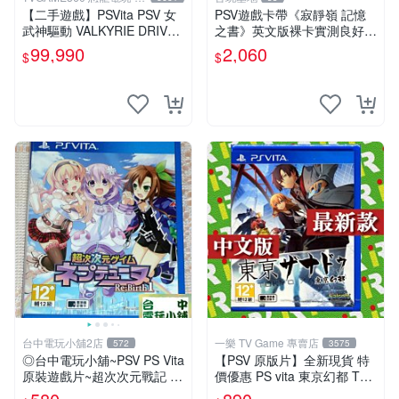
中店
【二手遊戲】PSVita PSV 女
PSV遊戲卡帶《寂靜嶺 記憶
武神驅動 VALKYRIE DRIVE
之書》英文版裸卡實測良好
日文版【台中恐龍電玩】
限定PSV平臺獨享 廚房遊戲
99,990
2,060
$
$
獲得熱銷推薦 寂靜嶺 電玩遊
戲 PSV卡帶
台中電玩小舖2店
一樂 TV Game 專賣店
572
3575
◎台中電玩小舖~PSV PS Vita
【PSV 原版片】全新現貨 特
原裝遊戲片~超次次元戰記 戰
價優惠 PS vita 東京幻都 TOK
機少女 Re;Birth1 ~580
YO XANADU 中文版【台中一