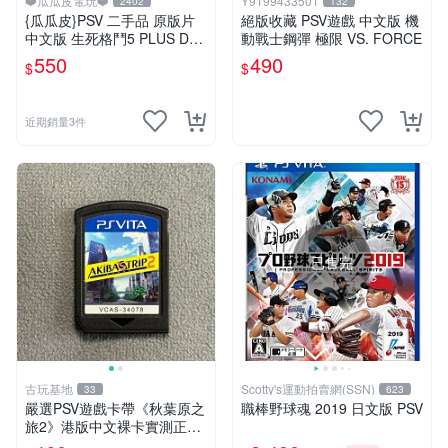
❤️瓜瓜皮電玩❤️
Y9199433501
2402
132
{瓜瓜皮}PSV 二手品 原版片
絕版收藏 PSV遊戲 中文版 機
中文版 生死格鬥5 PLUS Dea
動戰士鋼彈 極限 VS. FORCE
d or Alive 5(遊戲都有回收)
550
490
$
$
近期銷量3件
已售完
古玩基地
Scotty's運動拍賣網(SSN)
33
623
嚴選PSV遊戲卡帶《秋葉原之
職棒野球魂 2019 日文版 PSV
旅2》港版中文裸卡實測正
常，專機遊戲只可在SONY P