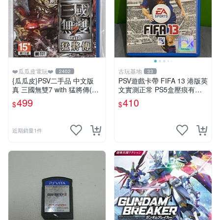
❤️瓜瓜皮電玩❤️
古玩基地
2402
33
{瓜瓜皮}PSV二手品 中文版
PSV遊戲卡帶 FIFA 13 港版英
真 三國無雙7 with 猛將傳(遊
文實測正常 PS5盒壓痕有圖
戲都能回收)
可驗收 FIFA 13 PSV 港版 游
499
410
$
$
玩無問題 PSV FIFA 13 港版
英文
近期銷量1件