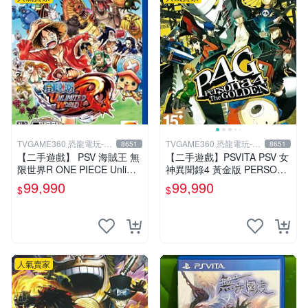
TVGAME360 恐龍電玩-台
TVGAME360 恐龍電玩-台
8651
8651
中店
中店
【二手遊戲】 PSV 海賊王 無
【二手遊戲】PSVITA PSV 女
限世界R ONE PIECE Unlimit
神異聞錄4 黃金版 PERSONA
ed World 中文版【台中恐龍
4 The GOLDEN 中文版【台
99,990
99,990
$
$
電玩】
中恐龍電玩】
人氣賣家