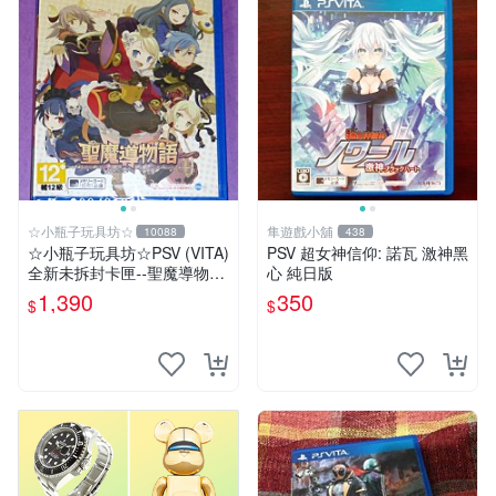
☆小瓶子玩具坊☆
隼遊戲小舖
10088
438
☆小瓶子玩具坊☆PSV (VITA)
PSV 超女神信仰: 諾瓦 激神黑
全新未拆封卡匣--聖魔導物語
心 純日版
(日版)
1,390
350
$
$