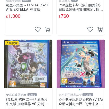
格里菲樂園
古玩基地
4490
33
格里菲樂園 ~ PSVITA PSV F
PSV遊戲卡帶《夢幻俱樂部》
ATE EXTELLA 中文版
日版原裝裸卡實測無誤，限S
ONY PSV機支援 psv psv游戲
1,000
760
$
$
psv夢幻俱樂部
人氣賣家
❤️瓜瓜皮電玩❤️
☆小瓶子玩具坊☆
2402
10088
{瓜瓜皮}PSV 二手品 原版片
☆小瓶子玩具坊☆PSV (VITA)
中文版 加速世界 VS 刀劍神
全新未拆封卡匣--初音未來 名
域 千年的黃昏(遊戲都能回收)
伶計畫X 中文版