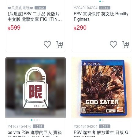
❤️瓜瓜皮電玩❤️
Y2049104204
2402
1041
{瓜瓜皮}PSV 二手品 原版片
PSV 實境快打 英文版 Reality
中文版 電擊文庫 FIGHTING
Fighters
CLIMAX(遊戲都有回收)
599
290
$
$
Y4103454476
Y2049104204
1514
1041
ps vita PSV 進擊的巨人 寶箱
PSV 噬神者 解放重生 日版 G