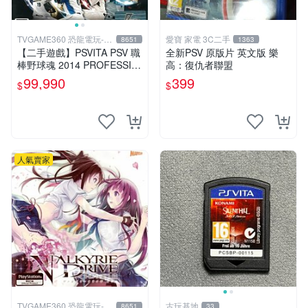
TVGAME360 恐龍電玩-台
愛寶 家電 3C二手
8651
1363
中店
【二手遊戲】PSVITA PSV 職
全新PSV 原版片 英文版 樂
棒野球魂 2014 PROFESSIO
高：復仇者聯盟
NAL BASEBALL 2014 日文
99,990
399
$
$
版
人氣賣家
TVGAME360 恐龍電玩-台
古玩基地
8651
33