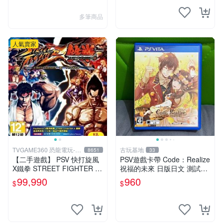
多筆商品
人氣賣家
TVGAME360 恐龍電玩-台
古玩基地
8651
33
中店
【二手遊戲】 PSV 快打旋風
PSV遊戲卡帶 Code：Realize
X鐵拳 STREET FIGHTER X
祝福的未來 日版日文 測試正
TEKKEN 中文版 【台中恐龍
常適合收藏 成色如圖 過去久
99,990
960
$
$
電玩】
遠使用痕跡 游戲機玩古早遊
戲 必備懷舊遊戲 卡帶 渣