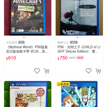
古玩基地
貓咪公主
33
869
《Mythical World》PSV版索
PSV 光明之子 (CHILD of LI
尼日版游戲卡帶 VCJS，原裝
GHT Deluxe Edition) 繁體
進口帶全盒說明書，支持主機
中文版 二手品
610
750
$900
84折
$
$
運行。Mythical World PSV
游戲 卡
人氣賣家