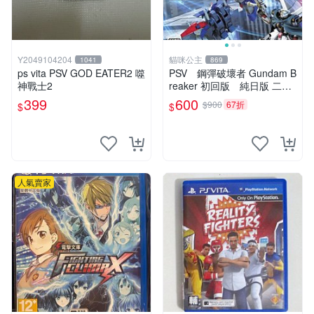
Y2049104204
貓咪公主
1041
869
ps vita PSV GOD EATER2 噬
PSV 鋼彈破壞者 Gundam B
神戰士2
reaker 初回版 純日版 二手
品
399
600
$900
67折
$
$
人氣賣家