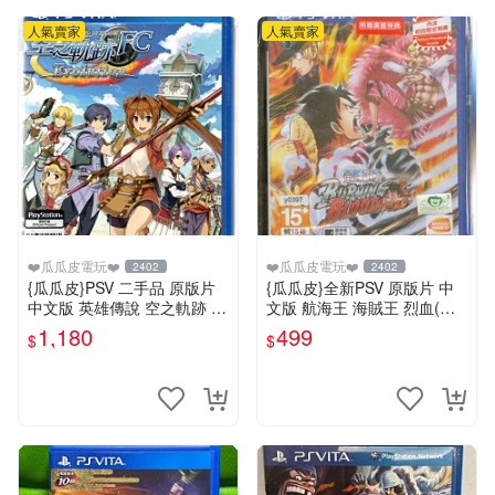
人氣賣家
人氣賣家
❤️瓜瓜皮電玩❤️
❤️瓜瓜皮電玩❤️
2402
2402
{瓜瓜皮}PSV 二手品 原版片
{瓜瓜皮}全新PSV 原版片 中
中文版 英雄傳說 空之軌跡 F
文版 航海王 海賊王 烈血(內
C Evolution(遊戲都有回收)
附初回特點-不清楚有沒有過
1,180
499
$
$
期)(遊戲都有回收)