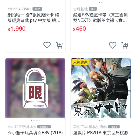
Y9199433501
古玩基地
132
33
網拍唯一 含7張原廠閃卡 絕
嚴選PSV遊戲卡帶《真三國無
版經典遊戲 psv 中文版 機動
雙NEXT》歐版英文裸卡實測
戰士 鋼彈 極限VS. FORCE
正常全新到貨 真三國無雙 PS
1,990
460
$
$
V 游戲卡帶 任玩無雙
人氣賣家
☆小瓶子玩具坊☆
再生工場 精品生活館
10088
1566
☆小瓶子玩具坊☆PSV (VITA)
遊戲片 PSVITA 東京世外桃源