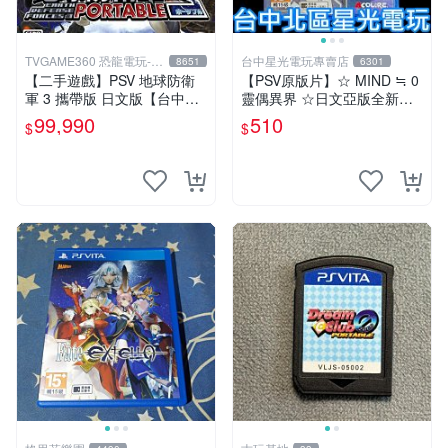
TVGAME360 恐龍電玩-台
台中星光電玩專賣店
8651
6301
中店
【二手遊戲】PSV 地球防衛
【PSV原版片】☆ MIND ≒ 0
軍 3 攜帶版 日文版【台中恐
靈偶異界 ☆日文亞版全新品
龍電玩】
【特價優惠】台中星光電玩
99,990
510
$
$