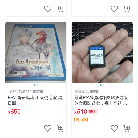
Y0860785739
嘉藏珍品
568
12
PSV 新安琪莉可 天使之淚 純
嚴選PSV刺客信條3解放港版
日版
英文原裝遊戲，裸卡直銷 刺
客信條3 游戲 港版游戲
650
510
89折
$
$
折扣碼