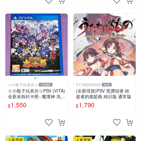
☆小瓶子玩具坊☆
Y1748903029
10088
535
☆小瓶子玩具坊☆PSV (VITA)
(全新現貨)PSV 受讚頌者 給
全新未拆封卡匣--魔壞神 兆力
逝者的搖籃曲 純日版 通常版
翁 繁體中文版
1,550
1,790
$
$
人氣賣家
人氣賣家