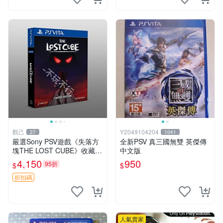
觀己
Y2049104204
27
1041
嚴選Sony PSV遊戲《失落方
全新PSV 真三國無雙 英傑傳
塊THE LOST CUBE》收藏
中文版
版，英語原裝未拆封 失落方
4,150
950
95折
$
$
塊 THE LOST CUBE PSV 精
華版 新作 權杖
折扣碼
人氣賣家