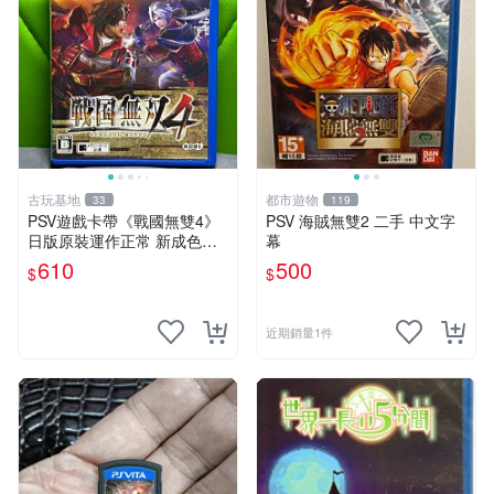
古玩基地
都市遊物
33
119
PSV遊戲卡帶《戰國無雙4》
PSV 海賊無雙2 二手 中文字
日版原裝運作正常 新成色如
幕
圖拍賣請先確認 成色拍賣一
610
500
$
$
經成交概不退換 PSV遊戲 卡
帶 戰國無雙 psv游戲卡帶，
戰國無雙4
近期銷量1件