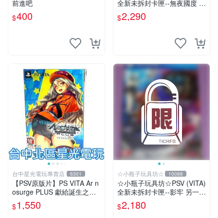
前進吧
全新未拆封卡匣--無夜國度 珍
藏盒版 / 限定版 (日版)
400
2,290
$
$
台中星光電玩專賣店
☆小瓶子玩具坊☆
6301
10088
【PSV原版片】PS VITA Ar n
☆小瓶子玩具坊☆PSV (VITA)
osurge PLUS 獻給誕生之星
全新未拆封卡匣--影牢 另一名
的祈禱詩 日文限定版 全新品
公主 珍藏盒版 (日版)
1,550
2,180
$
$
【台中星光】