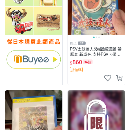
觀己
27
PSV太鼓達人5港版嚴選版 帶
原盒 新成色 支持PSV卡帶無
損讀取 中文遊戲 VOCALOID
860
94折
$
曲目豐富 玩法多樣 太鼓達人
PSV 港版 5代 電腦
折扣碼