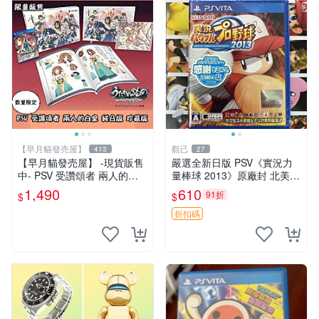
【早月貓發売屋】
觀己
413
27
【早月貓發売屋】 -現貨販售
嚴選全新日版 PSV《實況力
中- PSV 受讚頌者 兩人的白
量棒球 2013》原廠封 北美未
皇 純日版 珍藏版 限定版 ※系
開箱 實況 力量 棒球
1,490
610
91折
$
$
列最終回※ 二人的白皇
折扣碼