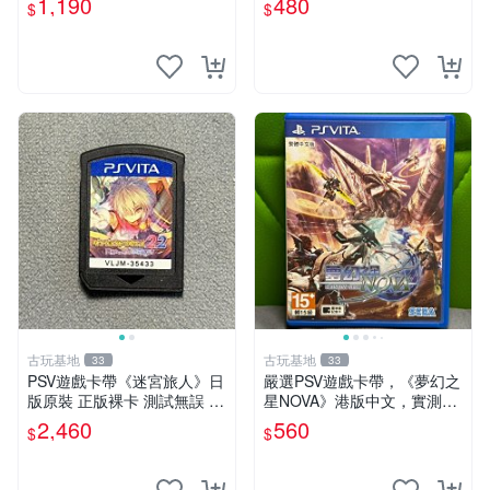
1,190
480
$
$
電玩】
古玩基地
古玩基地
33
33
PSV遊戲卡帶《迷宮旅人》日
嚴選PSV遊戲卡帶，《夢幻之
版原裝 正版裸卡 測試無誤 ps
星NOVA》港版中文，實測狀
v 卡帶 迷宮旅人
況佳，詳情見圖，請確認成色
2,460
560
$
$
再拍下。拍賣無退機制，詳情
請慎閱拍前須知。 夢幻之星
港版 游戲