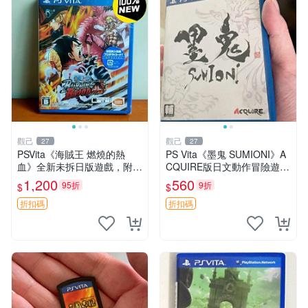
觀己
觀己
27
27
PSVita《海賊王 燃燒的熱
PS Vita《墨鬼 SUMIONI》A
血》全新未拆日版遊戲，附原
CQUIRE版日文動作冒險遊戲
盒保全新收藏 海賊王 PSVita
支持觸控 國內發貨 同城享優
1,200
560
95折
9折
$
$
日版 游戲機
惠 中文日文對譯 好成色卡帶
盒 此機適合 PSV玩家
折扣碼
折扣碼