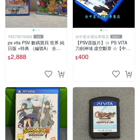
Y8379576366
台中星光電玩專賣店
103
6301
ps vita PSV 數碼寶貝 世界 純
【PSV原版片】☆ PS VITA
日版 +特典 （編號A） 全新
刀劍神域 虛空斷章 ☆【中文
未拆
版 中古二手商品】台中星光
2,888
400
$
$
電玩