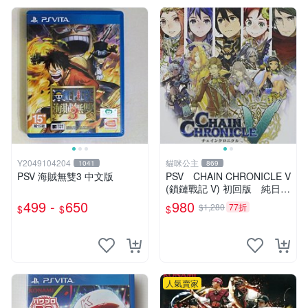
Y2049104204
貓咪公主
1041
869
PSV 海賊無雙3 中文版
PSV CHAIN CHRONICLE V
(鎖鏈戰記 V) 初回版 純日版
全新品
499 -
650
980
$1,280
77折
$
$
$
人氣賣家