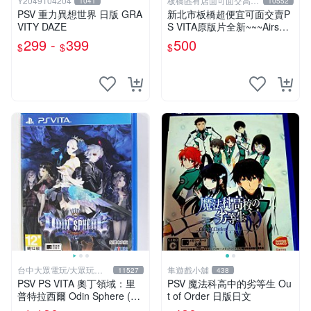
Y2049104204
板橋區有店面可面交高價
1041
10552
回收電玩
PSV 重力異想世界 日版 GRA
新北市板橋超便宜可面交賣P
VITY DAZE
S VITA原版片全新~~~Airship
Q 飛艇之空~~~便宜賣
299 -
399
500
$
$
$
台中大眾電玩/大眾玩具
隼遊戲小舖
11527
438
店
PSV PS VITA 奧丁領域：里
PSV 魔法科高中的劣等生 Ou
普特拉西爾 Odin Sphere (中
t of Order 日版日文
文版)**(二手商品)【台中大眾