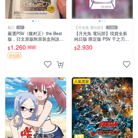
觀己
【月光魚 電玩部】
27
1289
嚴選PSV《朧村正》the Best
【月光魚 電玩部】現貨全新
版，日文原版附原裝盒與說明
純日版 限定版 PSV 千之刃
書，成色近新，保存良好，遊
濤、桃花染之皇姬 初回限定
1,260
2,930
95折
$
$
戲卡帶齊全且插拔頻率低，運
版 純日版
作順暢，推薦給喜愛PSV及日
折扣碼
版遊戲的您
人氣賣家