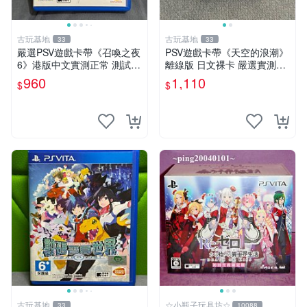
古玩基地
古玩基地
33
33
嚴選PSV遊戲卡帶《召喚之夜
PSV遊戲卡帶《天空的浪潮》
6》港版中文實測正常 測試完
離線版 日文裸卡 嚴選實測無
好 古董機型珍藏 psv 召喚之
誤 正規索尼平臺專用 卡帶限
960
1,110
$
$
夜 港版中文
量出售 不退不換 天空的浪潮
psv 單機游戲
古玩基地
☆小瓶子玩具坊☆
33
10088