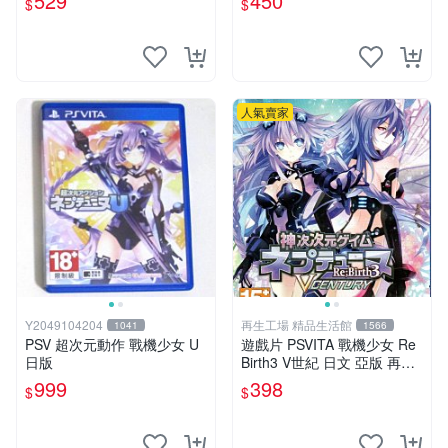
529
450
$
$
英雄》
人氣賣家
Y2049104204
再生工場 精品生活館
1041
1566
PSV 超次元動作 戰機少女 U
遊戲片 PSVITA 戰機少女 Re
日版
Birth3 V世紀 日文 亞版 再生
工場 01
999
398
$
$