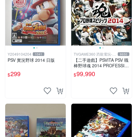
Y2049104204
TVGAME360 恐龍電玩-台
1041
8650
中店
PSV 實況野球 2014 日版
【二手遊戲】PSVITA PSV 職
棒野球魂 2014 PROFESSIO
NAL BASEBALL 2014 日文
299
99,990
$
$
版