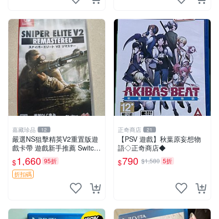
嘉藏珍品
正奇商店
12
21
嚴選NS狙擊精英V2重置版遊
【PSV 遊戲】秋葉原妄想物
戲卡帶 遊戲新手推薦 Switch
語◇正奇商店◆
專用 狙擊精英 V2 任天堂 游
1,660
790
95折
$1,580
5折
$
$
戲卡帶
折扣碼