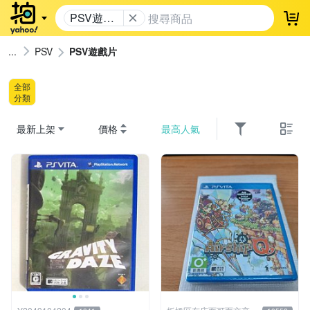
PSV遊戲
登
片
PSV
PSV遊戲片
全部
分類
最新上架
價格
最高人氣