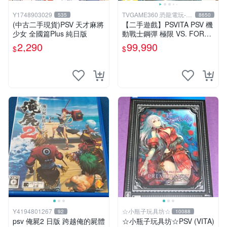
Y1748903029
TVGAME360 恐龍電玩-台
535
8650
中店
(中古二手現貨)PSV 天才麻將
【二手遊戲】PSVITA PSV 機
少女 全國篇Plus 純日版
動戰士鋼彈 極限 VS. FORCE
MOBILE SUIT GUNDAM 中
2,290
99,990
$
$
文版
Y4194801267
☆小瓶子玩具坊☆
92
10088
psv 俺屍2 日版 跨越俺的屍體
☆小瓶子玩具坊☆PSV (VITA)