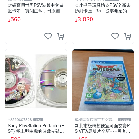
數碼寶貝世界PSV港版中文遊
☆小瓶子玩具坊☆PSV全新未
戲卡帶，實測正常，附原圖詳
拆封卡匣--Re：從零開始的異
查成色，拍前確認再購入！
世界生活 DEATH OR KISS
560
3,020
$
$
數碼寶貝 PSV 港文 港版
限定版 (日版)
Y2290807808
板橋區有店面可面交高價
193
10552
回收電玩
Sony PlayStation Portable (P
新北市板橋超便宜可面交賣P
SP) 掌上型主機的遊戲光碟
S VITA原版片全新~~~勇者鬥
《火影忍者疾風傳：終極忍者
惡龍 創世小玩家~~~便宜賣