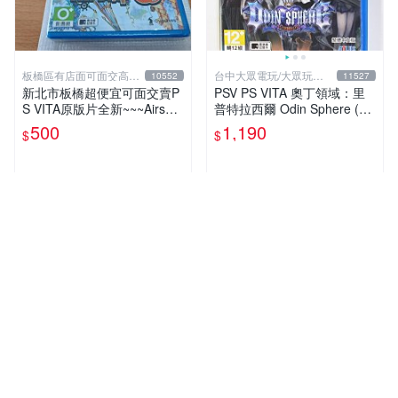
板橋區有店面可面交高價
台中大眾電玩/大眾玩具
10552
11527
回收電玩
店
新北市板橋超便宜可面交賣P
PSV PS VITA 奧丁領域：里
S VITA原版片全新~~~Airship
普特拉西爾 Odin Sphere (中
Q 飛艇之空~~~便宜賣
文版)**(二手商品)【台中大眾
500
1,190
$
$
電玩】