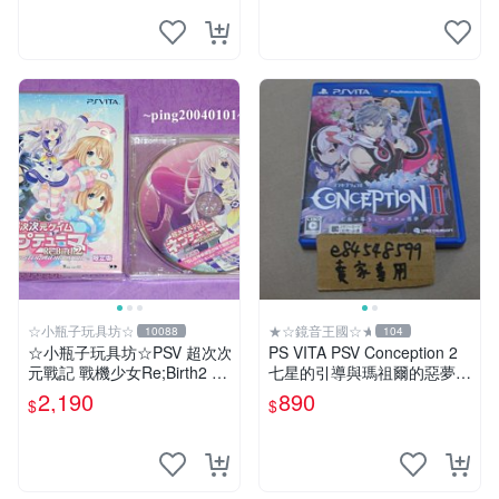
☆小瓶子玩具坊☆
★☆鏡音王國☆★
10088
104
☆小瓶子玩具坊☆PSV 超次次
PS VITA PSV Conception 2
元戰記 戰機少女Re;Birth2 SI
七星的引導與瑪祖爾的惡夢
STERS GENERATION 日限
產子救世錄2 日版日文版 純
2,190
890
$
$
定版+CD
日版 二手良品