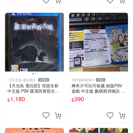
【月光魚 電玩部】
Y9199433501
1289
132
【月光魚 電玩部】現貨全新
稀有片可玩可收藏 絕版PSV
中文版 PSV 蘿潔與黃昏古城
遊戲 中文版 數碼寶貝物語 網
亞版中文一般版 亞洲中文版
路偵探 中文版
1,180
390
$
$