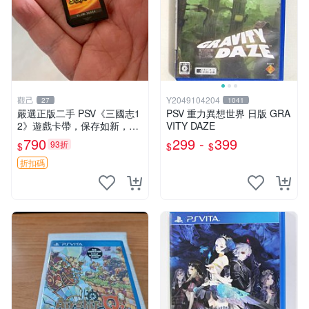
觀己
Y2049104204
27
1041
嚴選正版二手 PSV《三國志1
PSV 重力異想世界 日版 GRA
2》遊戲卡帶，保存如新，游
VITY DAZE
戲內容完美好如初，適合收藏
790
299 -
399
93折
$
$
$
或即刻遊玩 三國志12 PSV 卡
帶 游戲 遊戲
折扣碼