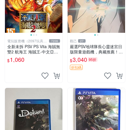
電玩販賣機（2097玩具公
觀己
7206
27
仔舖
全新未拆 PSV PS Vita 海賊無
嚴選PSV地球隊長心靈迷宮日
雙2 航海王 海賊王-中文亞版-
版限量遊戲機，典藏推薦！Ni
ONE PIECE MUSOU
ntendo掌上型遊戲 心靈迷宮
1,060
3,040
95折
$
$
PSV 地球隊長 日本版本 當代
遊戲機 PSV 地球隊長 心靈
折扣碼