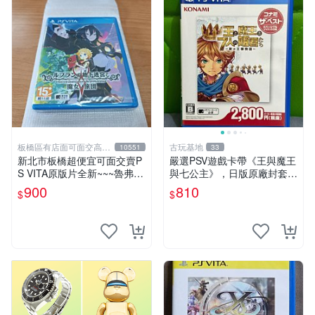
板橋區有店面可面交高價
古玩基地
10551
33
回收電玩
新北市板橋超便宜可面交賣P
嚴選PSV遊戲卡帶《王與魔王
S VITA原版片全新~~~魯弗蘭
與七公主》，日版原廠封套，
的地下迷宮與魔女的旅團~~~
雙面精美封面，實測暢玩無障
900
810
$
$
便宜賣
礙。久藏家中，輕微使用痕
跡，實物圖可查，歡迎細心評
估。古董級遊戲限量收