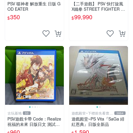
中店
PSV 噬神者 解放重生 日版 G
【二手遊戲】 PSV 快打旋風
OD EATER
X鐵拳 STREET FIGHTER X
TEKKEN 中文版 【台中恐龍
350
99,990
$
$
電玩】
古玩基地
遊戲殿堂~下標前先看賣場
33
3864
關於我
PSV遊戲卡帶 Code：Realize
遊戲殿堂~PS Vita『SaGa 緋
祝福的未來 日版日文 測試正
紅恩典』日版全新品
常適合收藏 成色如圖 過去久
960
1,590