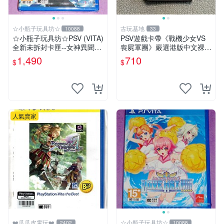
☆小瓶子玩具坊☆
古玩基地
10088
33
☆小瓶子玩具坊☆PSV (VITA)
PSV遊戲卡帶《戰機少女VS
全新未拆封卡匣--女神異聞錄
喪屍軍團》嚴選港版中文裸卡
3 月夜熱舞 中文版
實測正常 遊戲機限定 PSV 卡
1,490
710
$
$
帶 港版 中文 游戲卡帶 激戰
少女 喪尸軍團
人氣賣家
❤️瓜瓜皮電玩❤️
☆小瓶子玩具坊☆
2402
10088