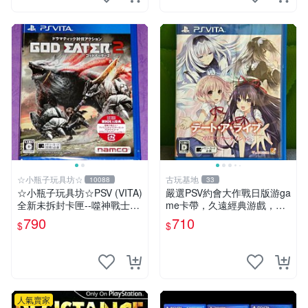
☆小瓶子玩具坊☆
古玩基地
10088
33
☆小瓶子玩具坊☆PSV (VITA)
嚴選PSV約會大作戰日版游ga
全新未拆封卡匣--噬神戰士2
me卡帶，久遠經典游戲，卡
《噬神者2》(日版)
帶完好無損 游戲卡帶 日版 紹
790
710
$
$
興
人氣賣家