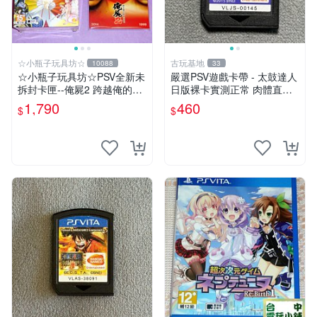
☆小瓶子玩具坊☆
古玩基地
10088
33
☆小瓶子玩具坊☆PSV全新未
嚴選PSV遊戲卡帶 - 太鼓達人
拆封卡匣--俺屍2 跨越俺的屍
日版裸卡實測正常 肉體直銷
體前進吧 限定版 (中文版)+特
Sony官方認證 太鼓達人 PSV
1,790
460
$
$
典--漫畫特輯
日版裸卡 測試無誤 PSV機專
屬遊戲 即時下載享優惠