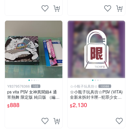
Y8379576366
☆小瓶子玩具坊☆
103
10088
ps vita PSV 女神異聞錄4 通
☆小瓶子玩具坊☆PSV (VITA)
宵熱舞 限定版 純日版 （編號
全新未拆封卡匣--犯罪少女2
17）
《Criminal Girls 2》限定版
888
2,130
$
$
(日版)