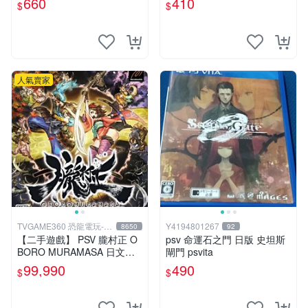
660
410
$
$
優惠 psv fifa 15 港版 卡帶
購越早越劃算 討鬼傳 極 PSV
國行
人氣賣家
TVGAME360 恐龍電玩-台
Y4194801267
8650
92
中店
【二手遊戲】 PSV 朧村正 O
psv 命運石之門 日版 史坦斯
BORO MURAMASA 日文版
閘門 psvita
【台中恐龍電玩】
99,990
490
$
$