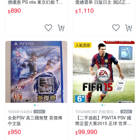
價優惠 PS vita 東京幻都 TOK
愛總選舉 日版日文 測試正常
YO XANADU 中文版【台中一
游戲卡帶 磨痕 壓痕 成色圖
890
1,110
$
$
樂電玩】
人氣賣家
Y2049104204
TVGAME360 恐龍電玩-台
1041
8650
中店
全新PSV 真三國無雙 英傑傳
【二手遊戲】PSVITA PSV 國
中文版
際足盟大賽2015 足球 世界盃
FIFA 15 英文版【台中恐龍電
950
99,990
$
$
玩】