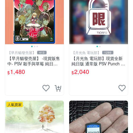
【早月貓發売屋】
【月光魚 電玩部】
413
1289
【早月貓發売屋】 -現貨販售
【月光魚 電玩部】現貨全新
中- PSV 殺手與草莓 純日版
純日版 通常版 PSV Punch Li
日文版 ※戀愛×懸疑※ 戀愛AD
ne 胖次衝擊 胖次保衛陣線 普
1,480
2,040
$
$
V遊戲
通版 純日版
人氣賣家