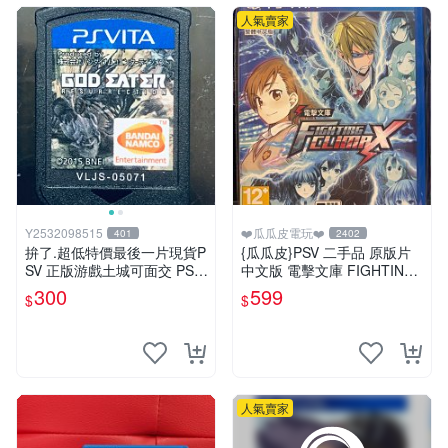
人氣賣家
Y2532098515
❤️瓜瓜皮電玩❤️
401
2402
拚了.超低特價最後一片現貨P
{瓜瓜皮}PSV 二手品 原版片
SV 正版游戲土城可面交 PSV
中文版 電擊文庫 FIGHTING
噬神者 解放重生 日版 【9成
CLIMAX(遊戲都有回收)
300
599
$
$
新】✪裸片 二手九成新~
人氣賣家