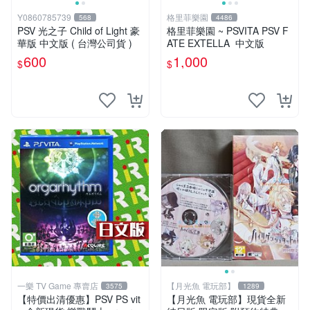
Y0860785739
格里菲樂園
568
4486
PSV 光之子 Child of Light 豪
格里菲樂園 ~ PSVITA PSV F
華版 中文版 ( 台灣公司貨 )
ATE EXTELLA 中文版
600
1,000
$
$
一樂 TV Game 專賣店
【月光魚 電玩部】
3575
1289
【特價出清優惠】PSV PS vit
【月光魚 電玩部】現貨全新