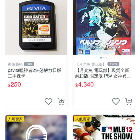
神佑藝術
【月光魚 電玩部】
180
1289
psvita噬神者2狂怒解放日版
【月光魚 電玩部】現貨全新
二手裸卡
純日版 限定版 PSV 女神異聞
錄熱舞 雙重加值包 雙重plus
250
4,340
$
$
星夜熱舞 月夜熱舞
人氣賣家
人氣賣家