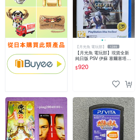
【月光魚 電玩部】
1289
【月光魚 電玩部】現貨全新
純日版 PSV 伊蘇 塞爾塞塔的
樹海 BEST版 日版日文
920
$