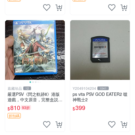
嘉藏珍品
Y2049104204
12
1041
嚴選PSV《閃之軌跡Ⅱ》港版
ps vita PSV GOD EATER2 噬
遊戲，中文原音，完整盒説，
神戰士2
實拍展示成色佳 閃之軌跡Ⅱ P
810
399
93折
$
$
SV 港版 中文
折扣碼