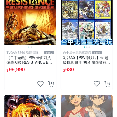
TVGAME360 恐龍電玩-台
台中星光電玩專賣店
8650
6301
中店
【二手遊戲】PSV 全面對抗
3片630【PSV原版片】☆ 超
燃燒天際 RESISTANCE BUR
級特惠 影牢 初音 魔龍寶冠
NING SKIES 中文版【台中恐
鍊金工房 ☆中古二手商品
99,990
630
$
$
龍電玩】
【星光】