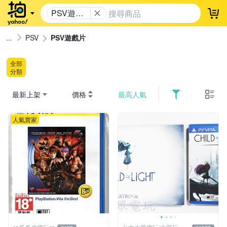
PSV遊戲
登
片
PSV
PSV遊戲片
全部
分類
最新上架
價格
最高人氣
人氣賣家