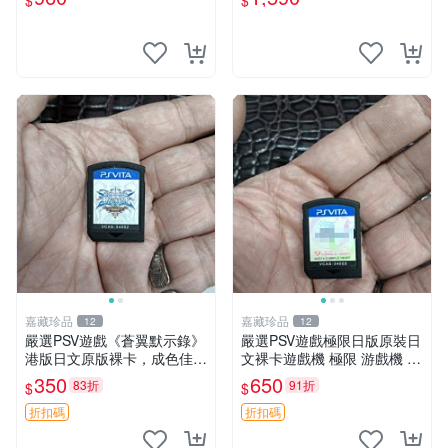
$
$
遠使用痕跡 游戲機玩古早遊
戲 必備懷舊遊戲 卡帶 渣
嘉藏珍品
嘉藏珍品
12
12
嚴選PSV遊戲《蒼翼默示錄》
嚴選PSV遊戲極限日版原裝日
港版日文原版裸卡，成色佳
文裸卡遊戲機 極限 游戲機 P
蒼翼 默示錄 PSV 港版
SV
350
650
83折
91折
$
$
折扣碼
折扣碼