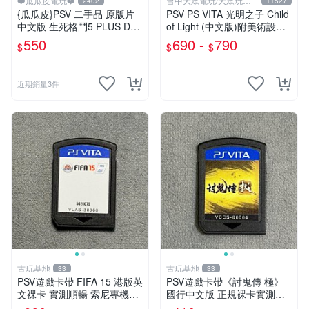
❤️瓜瓜皮電玩❤️
台中大眾電玩/大眾玩具
2402
11527
店
{瓜瓜皮}PSV 二手品 原版片
PSV PS VITA 光明之子 Child
中文版 生死格鬥5 PLUS Dea
of Light (中文版)附美術設定
d or Alive 5(遊戲都有回收)
集(二手商品)【台中大眾電
550
690 -
790
$
$
$
玩】
近期銷量3件
古玩基地
古玩基地
33
33
PSV遊戲卡帶 FIFA 15 港版英
PSV遊戲卡帶《討鬼傳 極》
文裸卡 實測順暢 索尼專機適
國行中文版 正規裸卡實測無
用 只此一家 不退不換 買2送
誤 索尼官方認證 減價促銷 訂