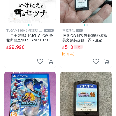
TVGAME360 恐龍電玩-台
嘉藏珍品
8650
12
中店
【二手遊戲】PSVITA PSV 祭
嚴選PSV刺客信條3解放港版
物與雪之剎那 I AM SETSUN
英文原裝遊戲，裸卡直銷 刺
日文版【台中恐龍電玩】
客信條3 游戲 港版游戲
99,990
510
89折
$
$
折扣碼