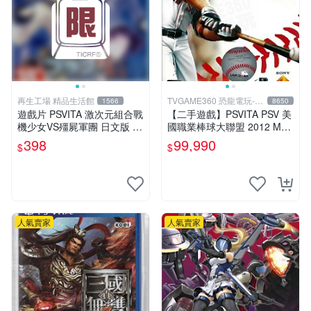
再生工場 精品生活館
TVGAME360 恐龍電玩-台
1566
8650
中店
遊戲片 PSVITA 激次元組合戰
【二手遊戲】PSVITA PSV 美
機少女VS殭屍軍團 日文版 再
國職業棒球大聯盟 2012 MLB
生工場 01
THE SHOW 12 英文版 【台
398
99,990
$
$
中恐龍電玩】
人氣賣家
人氣賣家