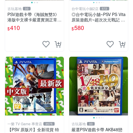
古玩基地
台中電玩小舖2店
33
572
PSV遊戲卡帶《海賊無雙3》
◎台中電玩小舖~PSV PS Vita
港版中文裸卡嚴選實測正常
原裝遊戲片~超次次元戰記 戰
索尼PSV專用 港版直營 psv
機少女 Re;Birth1 ~580
410
580
$
$
海賊無雙 港版
一樂 TV Game 專賣店
古玩基地
3575
33
【PSV 原版片】全新現貨 特
嚴選PSV遊戲卡帶 AKB48戀