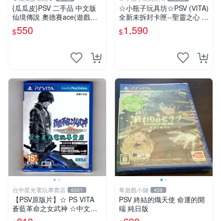
{瓜瓜皮}PSV 二手品 中文版
☆小瓶子玩具坊☆PSV (VITA)
仙境傳說 奧德賽ace(遊戲都
全新未拆封卡匣--聖靈之心 3
有回收)
LOVE MAX
550
1,590
$
$
台中星光電玩專賣店
隼遊戲小舖
6301
438
【PSV原版片】☆ PS VITA
PSV 終結的熾天使 命運的開
蒼藍革命之女武神 ☆中文版
端 純日版
全新品【台中星光電玩】