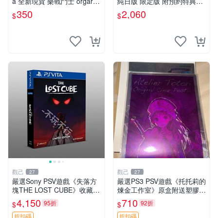
a 全新現貨 樂戰鬥士 orgarhy
純日版 限定版 附預約特典CD
thm 亞日版 日文版【一樂電
PSV 海利肯施塔特之歌 限定
350
2,060
$
$
玩】
版 純日版
觀己
觀己
27
27
嚴選Sony PSV遊戲《失落方
嚴選PS3 PSV遊戲《托托莉的
塊THE LOST CUBE》收藏
煉金工作室》原盒附送塑膠海
版，英語原裝未拆封 失落方
報，未開封收藏版 托托莉 爐
4,150
710
95折
92折
$
$
塊 THE LOST CUBE PSV 精
石 工作室
華版 新作 權杖
折扣碼
折扣碼