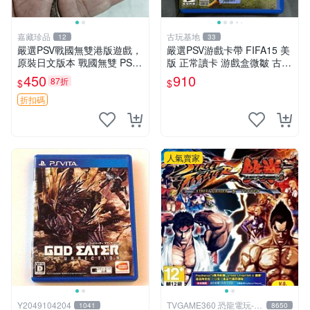
嘉藏珍品
古玩基地
12
33
嚴選PSV戰國無雙港版遊戲，
嚴選PSV游戲卡帶 FIFA15 美
原裝日文版本 戰國無雙 PSV
版 正常讀卡 游戲盒微皺 古典
游戲 日版
電玩 Arcade 游玩收藏
450
910
87折
$
$
折扣碼
人氣賣家
Y2049104204
TVGAME360 恐龍電玩-台
1041
8650