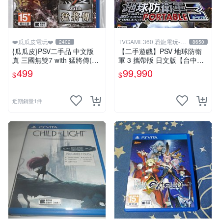
❤️瓜瓜皮電玩❤️
TVGAME360 恐龍電玩-台
2402
8650
中店
{瓜瓜皮}PSV二手品 中文版
【二手遊戲】PSV 地球防衛
真 三國無雙7 with 猛將傳(遊
軍 3 攜帶版 日文版【台中恐
戲都能回收)
龍電玩】
499
99,990
$
$
近期銷量1件