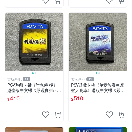
古玩基地
古玩基地
33
33
PSV遊戲卡帶《討鬼傳 極》
PSV遊戲卡帶《創意族賽車摩
港臺版中文裸卡嚴選實測正
登大賽車》港版中文裸卡嚴選
常，限索尼PSV機器專用，不
推薦，實測無誤跑順暢行。僅
410
510
$
$
兼容其他平臺，單次購滿2張
限Sony PSP機器使用，其他
享第二張優惠，數量不限。
平臺無法運作。新單次購2張
討鬼傳 極 PSV
起第2張優惠