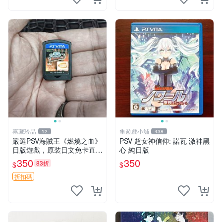
嘉藏珍品
隼遊戲小舖
12
438
嚴選PSV海賊王《燃燒之血》
PSV 超女神信仰: 諾瓦 激神黑
日版遊戲，原裝日文免卡直玩
心 純日版
海賊王 PSV 測試版 游戲
350
350
83折
$
$
折扣碼