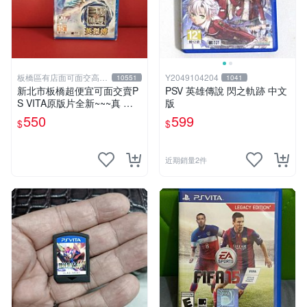
板橋區有店面可面交高價
Y2049104204
10551
1041
回收電玩
新北市板橋超便宜可面交賣P
PSV 英雄傳說 閃之軌跡 中文
S VITA原版片全新~~~真 三
版
國無雙 英傑傳 中文版~~~下
550
599
$
$
標就賣不用等
近期銷量2件