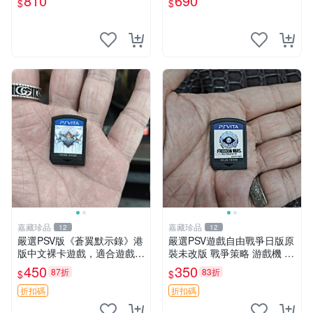
810
690
$
$
嘉藏珍品
嘉藏珍品
12
12
嚴選PSV版《蒼翼默示錄》港
嚴選PSV遊戲自由戰爭日版原
版中文裸卡遊戲，適合遊戲收
裝未改版 戰爭策略 游戲機 遊
藏 蒼翼默示錄 PSV 港版 獨玩
玩好物
450
350
87折
83折
$
$
折扣碼
折扣碼