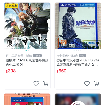
人氣賣家
再生工場 精品生活館
台中電玩小舖2店
1566
572
遊戲片 PSVITA 東京世外桃源
◎台中電玩小舖~PSV PS Vita
再生工場 01
原裝遊戲片~蒼藍革命之女武
神 中文版 中文版 ~650
398
650
$
$