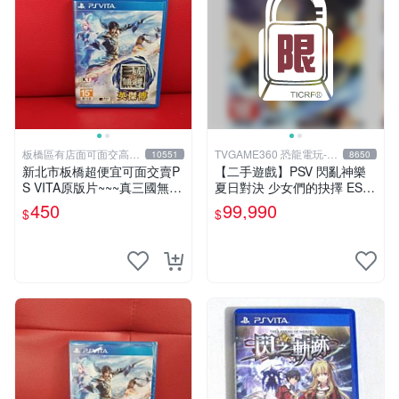
板橋區有店面可面交高價
TVGAME360 恐龍電玩-台
10551
8650
回收電玩
中店
新北市板橋超便宜可面交賣P
【二手遊戲】PSV 閃亂神樂
S VITA原版片~~~真三國無雙
夏日對決 少女們的抉擇 ESTI
英傑傳 中文版~~~實體店面可
VAL VERSUS 中文版【台中
450
99,990
$
$
面交
恐龍電玩】