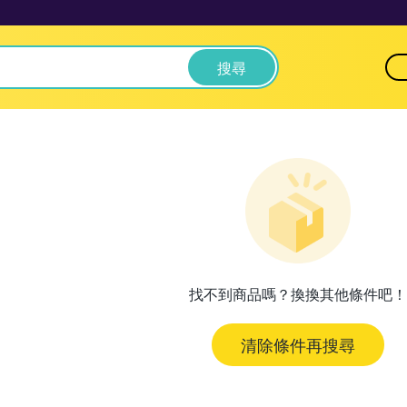
搜尋
找不到商品嗎？換換其他條件吧！
清除條件再搜尋