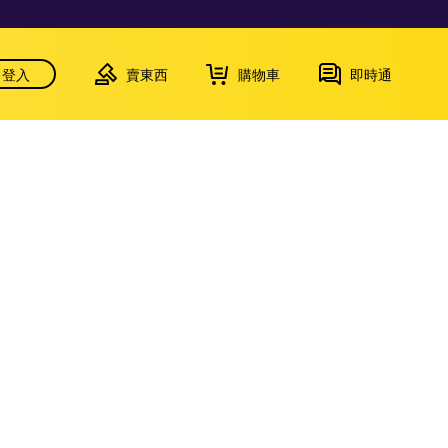
登入
賣東西
購物車
即時通