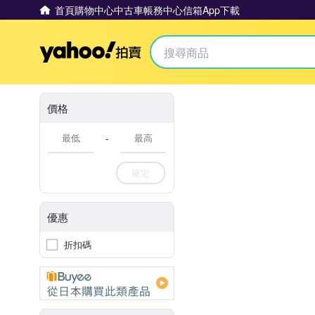
首頁
購物中心
中古車
帳務中心
信箱
App下載
Yahoo拍賣
價格
-
確定
優惠
折扣碼