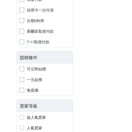
信用卡一次付清
分期0利率
萊爾富取貨付款
7-11取貨付款
競標條件
可立即結標
一元起標
無底價
賣家等級
超人氣賣家
人氣賣家