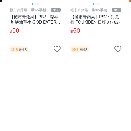
橙市青蘋果二手3c-手機/
橙市青蘋果二手3c-手機/
917
917
相機
相機
【橙市青蘋果】PSV：噬神
【橙市青蘋果】PSV：討鬼
者 解放重生 GOD EATER R
傳 TOUKIDEN 日版 #14824
ESURRECTION 日版 #194
50
50
$
$
91
競標
競標
剩4天
剩4天