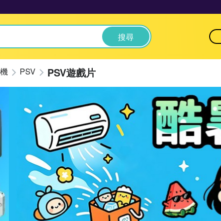
搜尋
PSV遊戲片
機
PSV