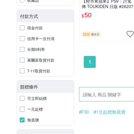
收藏品
【橙市青蘋果】PSV：討鬼
傳 TOUKIDEN 日版 #26207
50
$
付款方式
現金付款
競標
剩4天
信用卡一次付清
分期0利率
萊爾富取貨付款
1
7-11取貨付款
競標條件
可立即結標
一元起標
#F30
#1元起標無底價
無底價