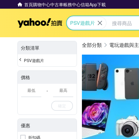
首頁
購物中心
中古車
帳務中心
信箱
App下載
Yahoo拍賣
PSV遊戲片
電玩遊戲與主
分類清單
PSV遊戲片
價格
-
確定
優惠
折扣碼