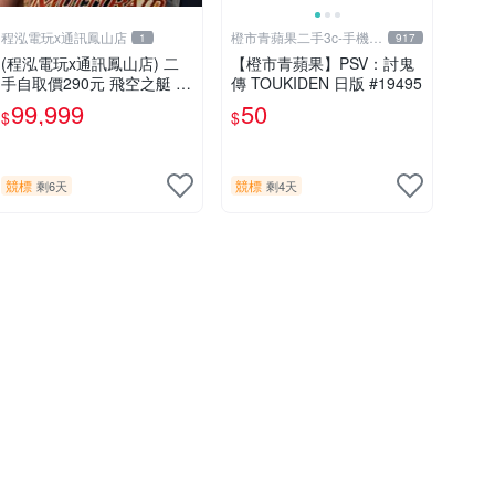
程泓電玩x通訊鳳山店
橙市青蘋果二手3c-手機/
1
917
相機
(程泓電玩x通訊鳳山店) 二
【橙市青蘋果】PSV：討鬼
手自取價290元 飛空之艇 Ai
傳 TOUKIDEN 日版 #19495
rship Q 中文版 FOR PS VIT
99,999
50
$
$
A
競標
競標
剩6天
剩4天