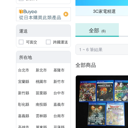
3C家電精選
全部
運送
(6)
可面交
跨國運送
1 ~ 6 筆結果
所在地
全部商品
台北市
新北市
基隆市
宜蘭縣
桃園市
新竹市
新竹縣
苗栗縣
台中市
彰化縣
南投縣
嘉義市
嘉義縣
雲林縣
台南市
高雄市
屏東縣
花蓮縣