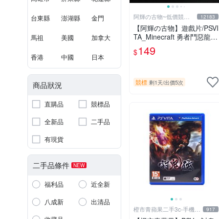
阿輝の古物~低價競標
台東縣
澎湖縣
金門
12183
五六日結標
【阿輝の古物】遊戲片/PSVI
TA_Minecraft 勇者鬥惡龍
馬祖
美國
加拿大
殺戮地帶 英雄傳說 槍彈辯
149
$
駁 一批合售_刮痕污漬_1元
香港
中國
日本
起標無底價_#F30
競標
剩1天
/
出價5次
商品狀況
直購品
競標品
全新品
二手品
有現貨
二手品條件
NEW
福利品
近全新
八成新
出清品
橙市青蘋果二手3c-手機/
917
相機