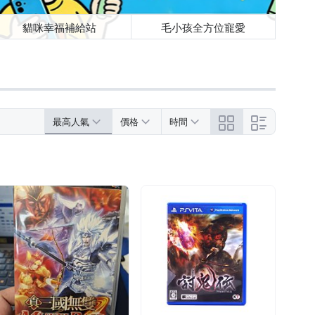
貓咪幸福補給站
毛小孩全方位寵愛
最高人氣
價格
時間