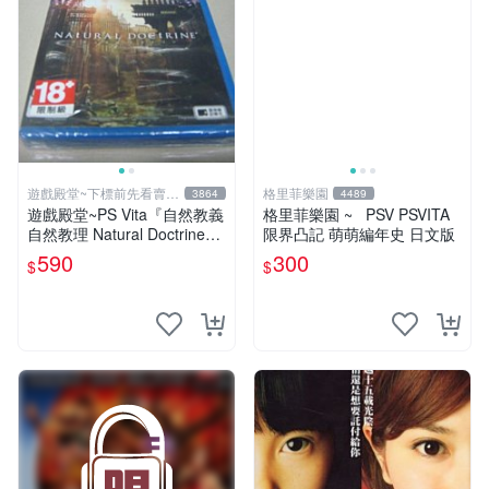
遊戲殿堂~下標前先看賣場
格里菲樂園
3864
4489
關於我
遊戲殿堂~PS Vita『自然教義
格里菲樂園 ~ PSV PSVITA
自然教理 Natural Doctrine』
限界凸記 萌萌編年史 日文版
亞版全新品
590
300
$
$