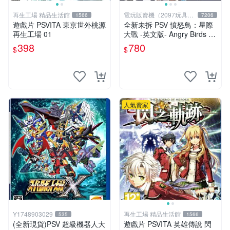
再生工場 精品生活館
電玩販賣機（2097玩具公
1566
7206
仔舖
遊戲片 PSVITA 東京世外桃源
全新未拆 PSV 憤怒鳥：星際
再生工場 01
大戰 -英文版- Angry Birds St
ar Wars
398
780
$
$
人氣賣家
Y1748903029
再生工場 精品生活館
535
1566
(全新現貨)PSV 超級機器人大
遊戲片 PSVITA 英雄傳說 閃