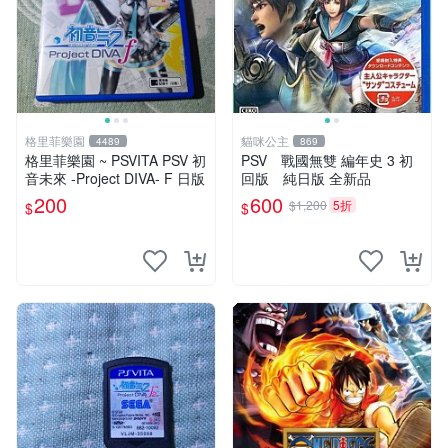
格里菲樂園
貓咪公主
4489
869
格里菲樂園 ~ PSVITA PSV 初
PSV 戰國無雙 編年史 3 初
音未來 -Project DIVA- F 日版
回版 純日版 全新品
200
600
$1,200
5折
$
$