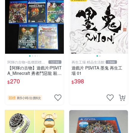
阿輝の古物~低價競標五
再生工場 精品生活館
12192
1566
六日結標
【阿輝の古物】遊戲片/PSVIT
遊戲片 PSVITA 墨鬼 再生工
A_Minecraft 勇者鬥惡龍 殺戮
場 01
地帶 英雄傳說 槍彈辯駁 一批
270
398
$
$
合售_刮痕污漬_1元起標無底
價_#F30
競標
剩5小時
/
出價8次