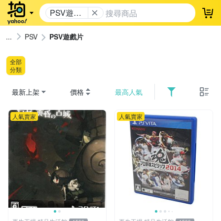
PSV遊戲
登
片
PSV
PSV遊戲片
全部
分類
最新上架
價格
最高人氣
人氣賣家
人氣賣家