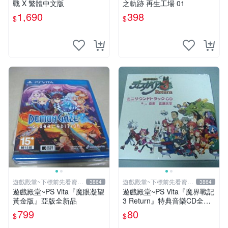
戰 X 繁體中文版
之軌跡 再生工場 01
1,690
398
$
$
遊戲殿堂~下標前先看賣場
遊戲殿堂~下標前先看賣場
3864
3864
關於我
關於我
遊戲殿堂~PS Vita『魔眼凝望
遊戲殿堂~PS Vita『魔界戰記
黃金版』亞版全新品
3 Return』特典音樂CD全新
品未使用(不含遊戲片喔)
799
80
$
$