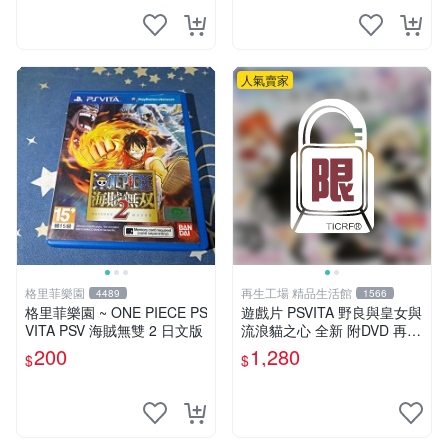
人氣賣家
格里菲樂園
再生工場 精品生活館
4489
1566
格里菲樂園 ~ ONE PIECE PS
遊戲片 PSVITA 野良與皇女與
VITA PSV 海賊無雙 2 日文版
流浪貓之心 全新 附DVD 再生
工場 01
200
1,280
$
$