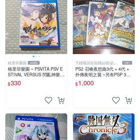
格里菲樂園
下標後請告知我結標!必看
4489
191
關於我
格里菲樂園 ~ PSVITA PSV E
PS2 召喚夜想曲3代 + 4代 +
STIVAL VERSUS 閃亂神樂
外傳夜明之翼 ~另有PSP 3代
少女們的抉擇 日文版
5代 PSV PS_VITA 召喚夜響
330
1,000
$
$
曲6代