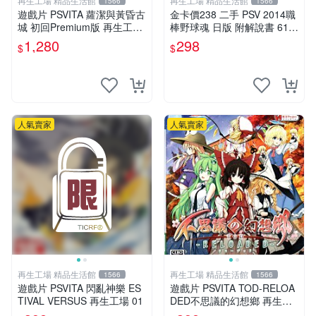
再生工場 精品生活館
再生工場 精品生活館
1566
1566
遊戲片 PSVITA 蘿潔與黃昏古
金卡價238 二手 PSV 2014職
城 初回Premium版 再生工場
棒野球魂 日版 附解說書 610
01
500000182 02
1,280
298
$
$
人氣賣家
人氣賣家
再生工場 精品生活館
再生工場 精品生活館
1566
1566
遊戲片 PSVITA 閃亂神樂 ES
遊戲片 PSVITA TOD-RELOA
TIVAL VERSUS 再生工場 01
DED不思議的幻想鄉 再生工
場 01