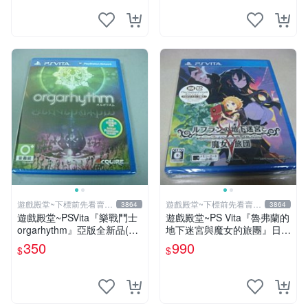
遊戲殿堂~下標前先看賣場
遊戲殿堂~下標前先看賣場
3864
3864
關於我
關於我
遊戲殿堂~PSVita『樂戰鬥士
遊戲殿堂~PS Vita『魯弗蘭的
orgarhythm』亞版全新品(內
地下迷宮與魔女的旅團』日初
含初回限定特典)
回生產特典版全新品
350
990
$
$