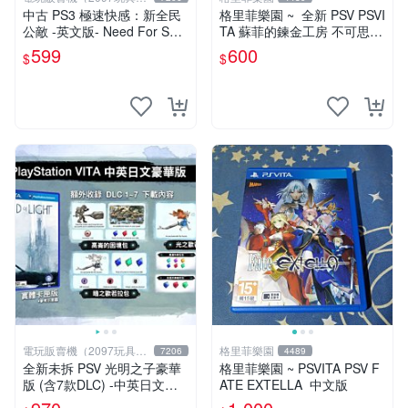
仔舖
中古 PS3 極速快感：新全民
格里菲樂園 ~ 全新 PSV PSVI
公敵 -英文版- Need For Spe
TA 蘇菲的鍊金工房 不可思議
ed Most Wanted
之書的鍊金術士 中文版
599
600
$
$
電玩販賣機（2097玩具公
格里菲樂園
7206
4489
仔舖
全新未拆 PSV 光明之子豪華
格里菲樂園 ~ PSVITA PSV F
版 (含7款DLC) -中英日文亞
ATE EXTELLA 中文版
版- Child of Light