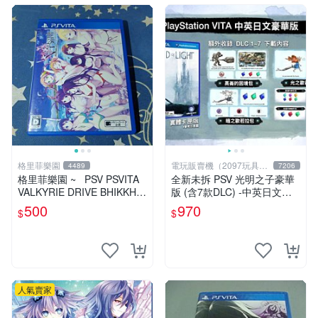
格里菲樂園
電玩販賣機（2097玩具公
4489
7206
仔舖
格里菲樂園 ~ PSV PSVITA
全新未拆 PSV 光明之子豪華
VALKYRIE DRIVE BHIKKHU
版 (含7款DLC) -中英日文亞
NI 日本版
版- Child of Light
500
970
$
$
人氣賣家