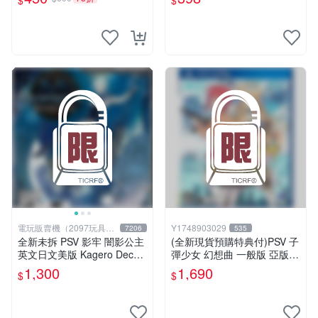
$
$
電玩販賣機（2097玩具公
Y1748903029
7206
535
仔舖
全新未拆 PSV 影牢 闇影公主
(全新現貨預購特典付)PSV 子
英文日文美版 Kagero Decep
彈少女 幻想曲 一般版 亞版
tion 4 Blood Ties
中英日文版
1,300
1,690
$
$