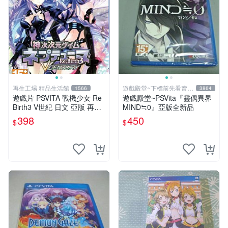
再生工場 精品生活館
遊戲殿堂~下標前先看賣場
1566
3864
關於我
遊戲片 PSVITA 戰機少女 Re
遊戲殿堂~PSVita『靈偶異界
Birth3 V世紀 日文 亞版 再生
MIND≒0』亞版全新品
工場 01
398
450
$
$