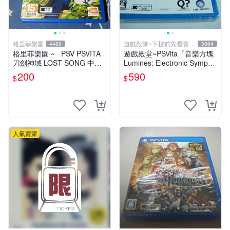
格里菲樂園
遊戲殿堂~下標前先看賣場
4489
3864
關於我
格里菲樂園 ~ PSV PSVITA
遊戲殿堂~PSVita『音樂方塊
刀劍神域 LOST SONG 中文
Lumines: Electronic Sympho
版
ny』日版BEST全新品
200
590
$
$
人氣賣家