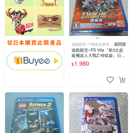
遊戲殿堂~下標前先看賣場
3864
關於我
遊戲殿堂~PS Vita『第3次超
級機器人大戰Z 時獄篇』日初
回限定封入特典版全新品
1,980
$