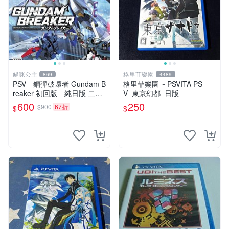
貓咪公主
格里菲樂園
869
4489
PSV 鋼彈破壞者 Gundam B
格里菲樂園 ~ PSVITA PS
reaker 初回版 純日版 二手
V 東京幻都 日版
品
600
250
$900
67折
$
$