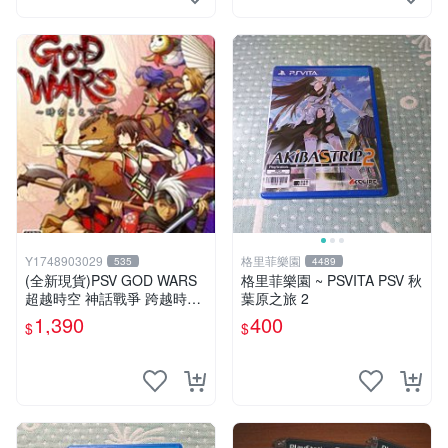
Y1748903029
格里菲樂園
535
4489
(全新現貨)PSV GOD WARS
格里菲樂園 ~ PSVITA PSV 秋
超越時空 神話戰爭 跨越時空
葉原之旅 2
亞版中文版
1,390
400
$
$