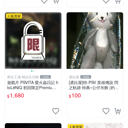
人氣賣家
再生工場 精品生活館
裘比屋
1566
1866
遊戲片 PSVITA 螢火蟲日記 h
[裘比屋]特-PSV 英雄傳說 閃
toL#NiQ 初回限定Premium
之軌跡 特典~公仔吊飾 (約13
版 再生工場 01
cm)
1,680
100
$
$
人氣賣家