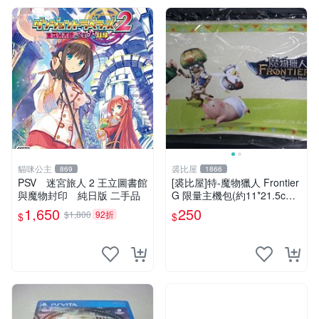
貓咪公主
裘比屋
869
1866
PSV 迷宮旅人 2 王立圖書館
[裘比屋]特-魔物獵人 Frontier
與魔物封印 純日版 二手品
G 限量主機包(約11*21.5cm)
PSV N3DSLL主機適用
1,650
250
$1,800
92折
$
$