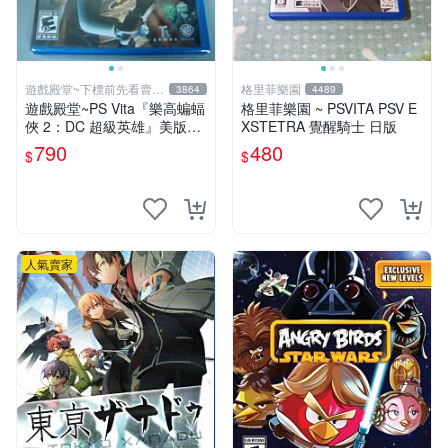
遊戲殿堂~下標前先看賣場
格里菲樂園
3864
4489
關於我
遊戲殿堂~PS Vita『樂高蝙蝠
格里菲樂園 ~ PSVITA PSV E
俠 2：DC 超級英雄』美版全
XSTETRA 覺醒騎士 日版
新品
790
480
$
$
人氣賣家