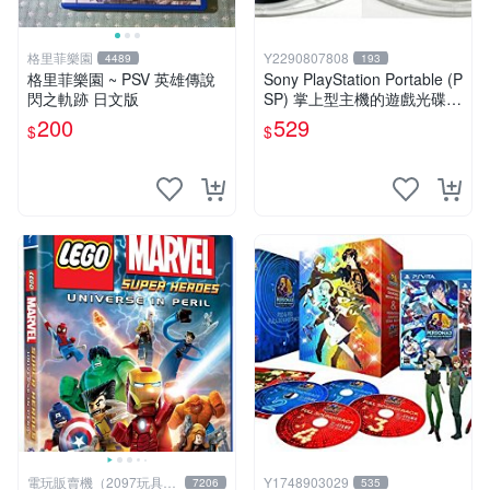
格里菲樂園
Y2290807808
4489
193
格里菲樂園 ~ PSV 英雄傳說
Sony PlayStation Portable (P
閃之軌跡 日文版
SP) 掌上型主機的遊戲光碟
《火影忍者疾風傳：終極忍者
200
529
$
$
英雄》
電玩販賣機（2097玩具公
Y1748903029
7206
535