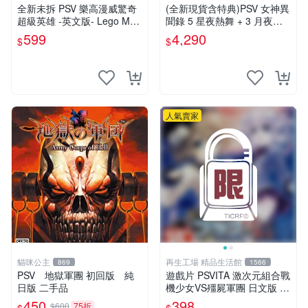
仔舖
全新未拆 PSV 樂高漫威驚奇
(全新現貨含特典)PSV 女神異
超級英雄 -英文版- Lego Mar
聞錄 5 星夜熱舞 + 3 月夜熱
vel 鋼鐵人蜘蛛人浩克索爾金
舞 豪華雙重plus 純日限定版
599
4,290
$
$
鋼狼
人氣賣家
貓咪公主
再生工場 精品生活館
869
1566
PSV 地獄軍團 初回版 純
遊戲片 PSVITA 激次元組合戰
日版 二手品
機少女VS殭屍軍團 日文版 再
生工場 01
450
398
$600
75折