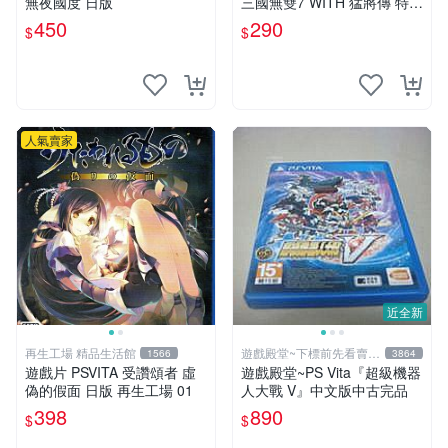
無夜國度 日版
三國無雙7 WITH 猛將傳 特典
~桌曆+夾鏈袋+手機袋4入
450
290
$
$
人氣賣家
近全新
再生工場 精品生活館
遊戲殿堂~下標前先看賣場
1566
3864
關於我
遊戲片 PSVITA 受讚頌者 虛
遊戲殿堂~PS Vita『超級機器
偽的假面 日版 再生工場 01
人大戰 V』中文版中古完品
398
890
$
$