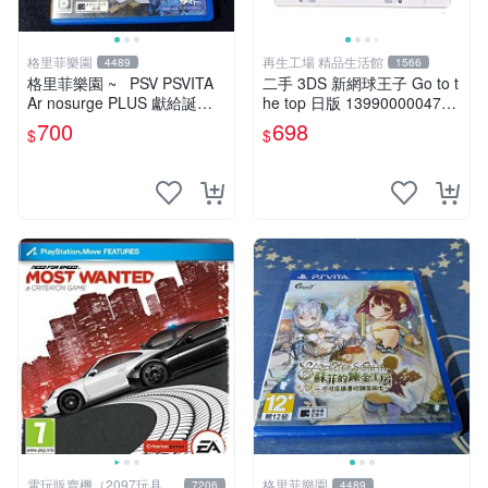
格里菲樂園
再生工場 精品生活館
4489
1566
格里菲樂園 ~ PSV PSVITA
二手 3DS 新網球王子 Go to t
Ar nosurge PLUS 獻給誕生
he top 日版 139900000478
之星的祈禱詩 日版
再生工場 01
700
698
$
$
電玩販賣機（2097玩具公
格里菲樂園
7206
4489