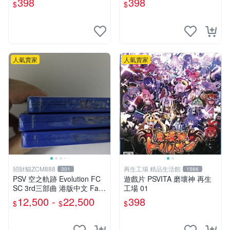
398
398
$
$
人氣賣家
人氣賣家
招財貓ZCM888
再生工場 精品生活館
301
1566
PSV 空之軌跡 Evolution FC
遊戲片 PSVITA 磨壞神 再生
SC 3rd三部曲 港版中文 Falc
工場 01
om RPG遊戲
12,500 -
22,500
398
$
$
$