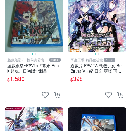
遊戲殿堂~下標前先看賣場
再生工場 精品生活館
3864
1566
關於我
遊戲殿堂~PSVita『幕末 Roc
遊戲片 PSVITA 戰機少女 Re
k 超魂』日初版全新品
Birth3 V世紀 日文 亞版 再生
工場 01
1,580
398
$
$