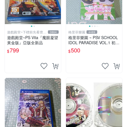
遊戲殿堂~下標前先看賣場
格里菲樂園
3864
4489
關於我
遊戲殿堂~PS Vita『魔眼凝望
格里菲樂園 ~ PSV SCHOOL
黃金版』亞版全新品
IDOL PARADISE VOL.1 初回
限定版同梱特典 psvita
799
500
$
$