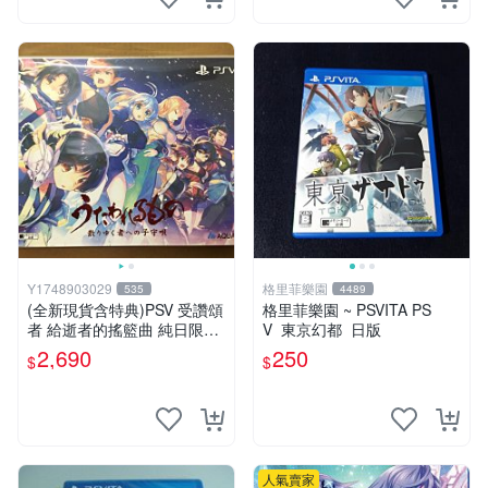
Y1748903029
格里菲樂園
535
4489
(全新現貨含特典)PSV 受讚頌
格里菲樂園 ~ PSVITA PS
者 給逝者的搖籃曲 純日限定
V 東京幻都 日版
版
2,690
250
$
$
人氣賣家