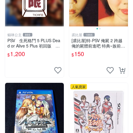
貓咪公主
裘比屋
869
1866
PSV 生死格鬥 5 PLUS Dea
[裘比屋]特-PSV 俺屍 2 跨越
d or Alive 5 Plus 初回版 純
俺的屍體前進吧 特典~族前傳
日版 二手品
漫畫特輯(約82頁) 616
1,200
150
$
$
人氣賣家