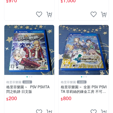
970
1,000
$
$
格里菲樂園
格里菲樂園
4489
4489
格里菲樂園 ~ PSV PSVITA
格里菲樂園 ~ 全新 PSV PSVI
閃之軌跡 日文版
TA 菲莉絲的錬金工房 不可思
議旅的鍊金術士 中文版
200
800
$
$