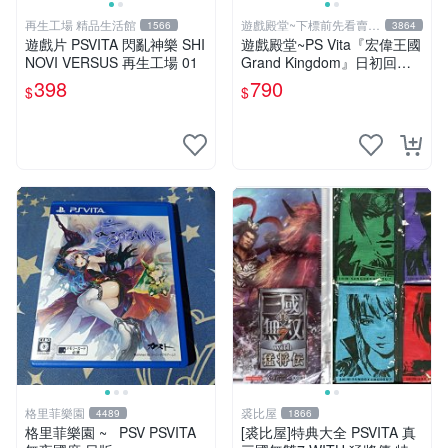
再生工場 精品生活館
遊戲殿堂~下標前先看賣場
1566
3864
關於我
遊戲片 PSVITA 閃亂神樂 SHI
遊戲殿堂~PS Vita『宏偉王國
NOVI VERSUS 再生工場 01
Grand Kingdom』日初回版
全新品
398
790
$
$
格里菲樂園
裘比屋
4489
1866
格里菲樂園 ~ PSV PSVITA
[裘比屋]特典大全 PSVITA 真