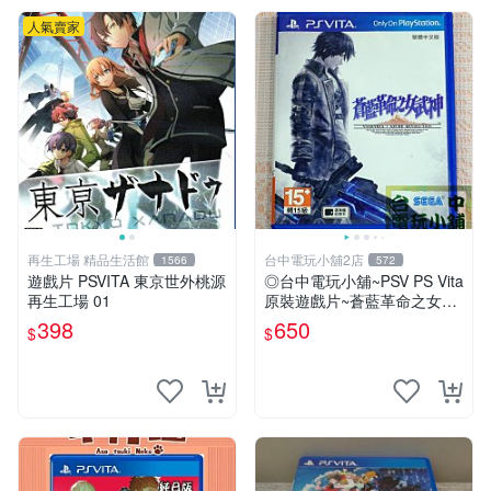
人氣賣家
再生工場 精品生活館
台中電玩小舖2店
1566
572
遊戲片 PSVITA 東京世外桃源
◎台中電玩小舖~PSV PS Vita
再生工場 01
原裝遊戲片~蒼藍革命之女武
神 中文版 中文版 ~650
398
650
$
$