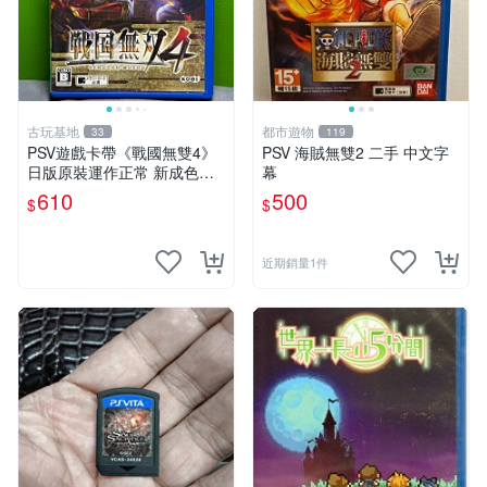
古玩基地
都市遊物
33
119
PSV遊戲卡帶《戰國無雙4》
PSV 海賊無雙2 二手 中文字
日版原裝運作正常 新成色如
幕
圖拍賣請先確認 成色拍賣一
610
500
$
$
經成交概不退換 PSV遊戲 卡
帶 戰國無雙 psv游戲卡帶，
戰國無雙4
近期銷量1件