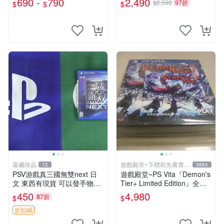
690 -
790
2,490
$2,590
97折
$
$
$
玩】
嘉藏珍品
遊戲殿堂~下標前先看賣場
12
3864
關於我
PSV游戲真三國無雙next 日
遊戲殿堂~PS Vita『Demon's
文 東西有現貨 可以發手物品
Tier+ Limited Edition』全新
無質量問題售不退不換
稀有實體片-全球限量1500片
450
4,980
87折
$
$
折扣碼