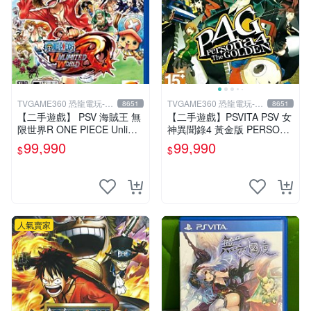
TVGAME360 恐龍電玩-台
TVGAME360 恐龍電玩-台
8651
8651
中店
中店
【二手遊戲】 PSV 海賊王 無
【二手遊戲】PSVITA PSV 女
限世界R ONE PIECE Unlimit
神異聞錄4 黃金版 PERSONA
ed World 中文版【台中恐龍
4 The GOLDEN 中文版【台
99,990
99,990
$
$
電玩】
中恐龍電玩】
人氣賣家