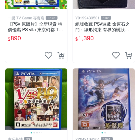
一樂 TV Game 專賣店
Y9199433501
3575
132
【PSV 原版片】全新現貨 特
絕版收藏 PSV遊戲 命運石之
價優惠 PS vita 東京幻都 TOK
門：線形拘束 有界的樹狀圖
YO XANADU 中文版【台中一
日版 VLJM-30061
890
1,390
$
$
樂電玩】
古玩基地
Y2049104204
33
1041