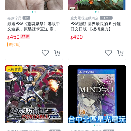
嘉藏珍品
魔力電玩遊戲商店
12
54716
嚴選PSV《靈魂獻祭》港版中
PSV遊戲 世界最長的 5 分鐘
文遊戲，原裝裸卡直送 靈魂
日文日版 【板橋魔力】
獻祭 PSV 游戲 卡帶
450
490
87折
$
$
折扣碼
人氣賣家