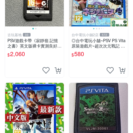
古玩基地
台中電玩小舖2店
33
572
PSV遊戲卡帶《寂靜嶺 記憶
◎台中電玩小舖~PSV PS Vita
之書》英文版裸卡實測良好
原裝遊戲片~超次次元戰記 戰
限定PSV平臺獨享 廚房遊戲
機少女 Re;Birth1 ~580
2,060
580
$
$
獲得熱銷推薦 寂靜嶺 電玩遊
戲 PSV卡帶