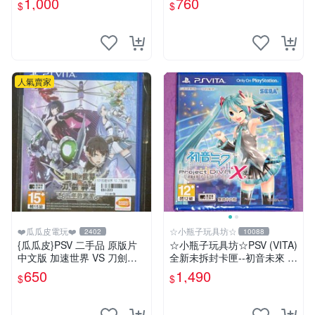
1,000
760
$
$
psv夢幻俱樂部
人氣賣家
❤️瓜瓜皮電玩❤️
☆小瓶子玩具坊☆
2402
10088
{瓜瓜皮}PSV 二手品 原版片
☆小瓶子玩具坊☆PSV (VITA)
中文版 加速世界 VS 刀劍神
全新未拆封卡匣--初音未來 名
域 千年的黃昏(遊戲都能回收)
伶計畫X 中文版
650
1,490
$
$