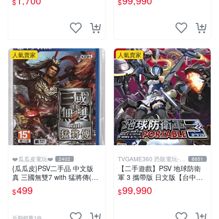
1,700
99,990
$
$
中恐龍電玩】
人氣賣家
人氣賣家
❤️瓜瓜皮電玩❤️
TVGAME360 恐龍電玩-台
2402
8651
中店
{瓜瓜皮}PSV二手品 中文版
【二手遊戲】PSV 地球防衛
真 三國無雙7 with 猛將傳(遊
軍 3 攜帶版 日文版【台中恐
戲都能回收)
龍電玩】
499
99,990
$
$
近期銷量1件