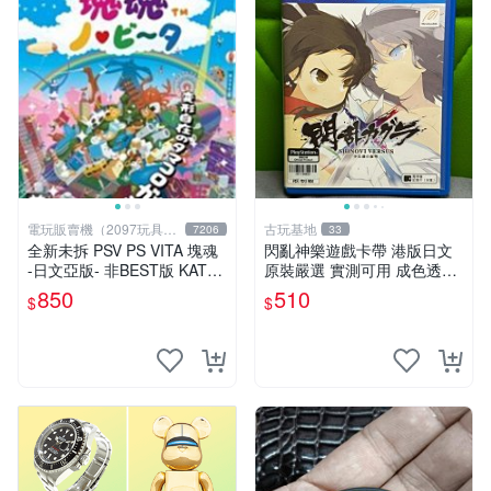
電玩販賣機（2097玩具公
古玩基地
7206
33
仔舖
全新未拆 PSV PS VITA 塊魂
閃亂神樂遊戲卡帶 港版日文
-日文亞版- 非BEST版 KATA
原裝嚴選 實測可用 成色透明
MARI
保証 正常玩耍無問題 閃亂神
850
510
$
$
樂 港版 日文 卡帶 港行