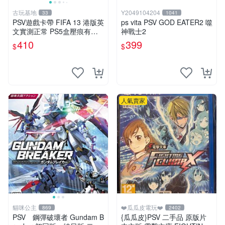
古玩基地
Y2049104204
33
1041
PSV遊戲卡帶 FIFA 13 港版英
ps vita PSV GOD EATER2 噬
文實測正常 PS5盒壓痕有圖
神戰士2
可驗收 FIFA 13 PSV 港版 游
410
399
$
$
玩無問題 PSV FIFA 13 港版
英文
人氣賣家
貓咪公主
❤️瓜瓜皮電玩❤️
869
2402
PSV 鋼彈破壞者 Gundam B
{瓜瓜皮}PSV 二手品 原版片