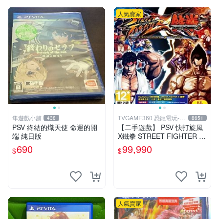
人氣賣家
隼遊戲小舖
TVGAME360 恐龍電玩-台
438
8651
中店
PSV 終結的熾天使 命運的開
【二手遊戲】 PSV 快打旋風
端 純日版
X鐵拳 STREET FIGHTER X
TEKKEN 中文版 【台中恐龍
690
99,990
$
$
電玩】
人氣賣家