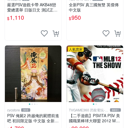
嚴選PSV遊戲卡帶 AKB48戀
全新PSV 真三國無雙 英傑傳
愛總選舉 日版日文 測試正常
中文版
游戲卡帶 磨痕 壓痕 成色圖
1,110
950
$
$
人氣賣家
cycstore
TVGAME360 恐龍電玩-台
303
8651
中店
PSV 俺屍2 跨越俺的屍體前進
【二手遊戲】PSVITA PSV 美
吧 初回限定版 中文版 全新未
國職業棒球大聯盟 2012 MLB
拆封 X200
THE SHOW 12 英文版 【台