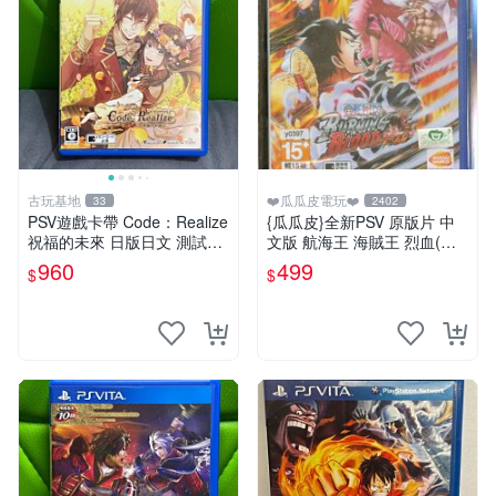
古玩基地
❤️瓜瓜皮電玩❤️
33
2402
PSV遊戲卡帶 Code：Realize
{瓜瓜皮}全新PSV 原版片 中
祝福的未來 日版日文 測試正
文版 航海王 海賊王 烈血(內
常適合收藏 成色如圖 過去久
附初回特點-不清楚有沒有過
960
499
$
$
遠使用痕跡 游戲機玩古早遊
期)(遊戲都有回收)
戲 必備懷舊遊戲 卡帶 渣