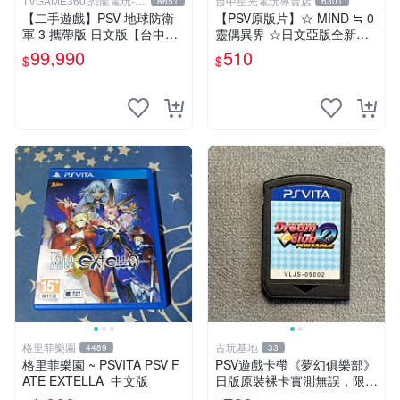
TVGAME360 恐龍電玩-台
台中星光電玩專賣店
8651
6301
中店
【二手遊戲】PSV 地球防衛
【PSV原版片】☆ MIND ≒ 0
軍 3 攜帶版 日文版【台中恐
靈偶異界 ☆日文亞版全新品
龍電玩】
【特價優惠】台中星光電玩
99,990
510
$
$
格里菲樂園
古玩基地
4489
33
格里菲樂園 ~ PSVITA PSV F
PSV遊戲卡帶《夢幻俱樂部》
ATE EXTELLA 中文版
日版原裝裸卡實測無誤，限S
ONY PSV機支援 psv psv游戲