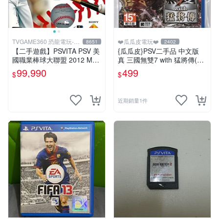
TVGAME360 恐龍電玩-台
❤️瓜瓜皮電玩❤️
8651
2402
中店
【二手遊戲】PSVITA PSV 美
{瓜瓜皮}PSV二手品 中文版
國職業棒球大聯盟 2012 MLB
真 三國無雙7 with 猛將傳(遊
THE SHOW 12 英文版 【台
戲都能回收)
99,990
499
$
$
中恐龍電玩】
近期銷量1件