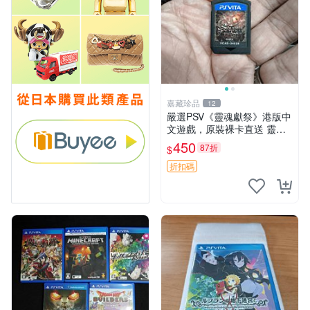
嘉藏珍品
12
嚴選PSV《靈魂獻祭》港版中
文遊戲，原裝裸卡直送 靈魂
獻祭 PSV 游戲 卡帶
450
87折
$
折扣碼