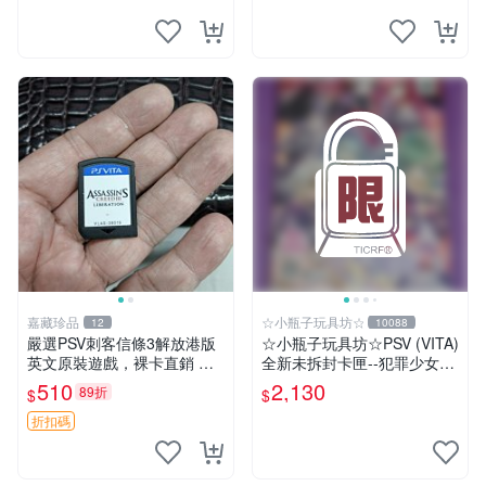
嘉藏珍品
☆小瓶子玩具坊☆
12
10088
嚴選PSV刺客信條3解放港版
☆小瓶子玩具坊☆PSV (VITA)
英文原裝遊戲，裸卡直銷 刺
全新未拆封卡匣--犯罪少女2
客信條3 游戲 港版游戲
《Criminal Girls 2》限定版
510
2,130
89折
$
$
(日版)
折扣碼