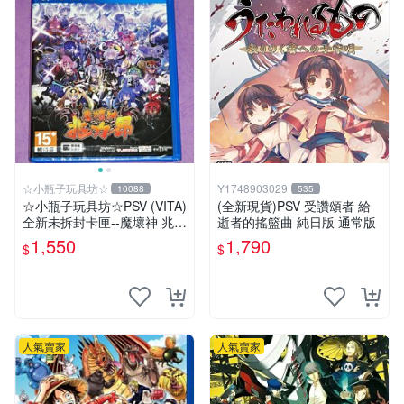
☆小瓶子玩具坊☆
Y1748903029
10088
535
☆小瓶子玩具坊☆PSV (VITA)
(全新現貨)PSV 受讚頌者 給
全新未拆封卡匣--魔壞神 兆力
逝者的搖籃曲 純日版 通常版
翁 繁體中文版
1,550
1,790
$
$
人氣賣家
人氣賣家