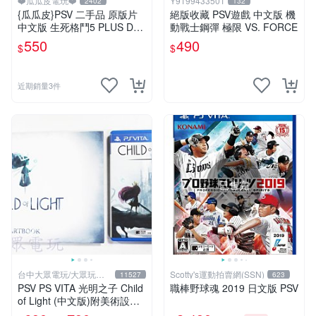
❤️瓜瓜皮電玩❤️
Y9199433501
2402
132
{瓜瓜皮}PSV 二手品 原版片
絕版收藏 PSV遊戲 中文版 機
中文版 生死格鬥5 PLUS Dea
動戰士鋼彈 極限 VS. FORCE
d or Alive 5(遊戲都有回收)
550
490
$
$
近期銷量3件
已售完
台中大眾電玩/大眾玩具
Scotty's運動拍賣網(SSN)
11527
623
店
PSV PS VITA 光明之子 Child
職棒野球魂 2019 日文版 PSV
of Light (中文版)附美術設定
集(二手商品)【台中大眾電