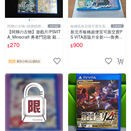
阿輝の古物~低價競標五
板橋區有店面可面交高價
12192
10552
六日結標
回收電玩
【阿輝の古物】遊戲片/PSVIT
新北市板橋超便宜可面交賣P
A_Minecraft 勇者鬥惡龍 殺戮
S VITA原版片全新~~~魯弗蘭
地帶 英雄傳說 槍彈辯駁 一批
的地下迷宮與魔女的旅團~~~
270
900
$
$
合售_刮痕污漬_1元起標無底
便宜賣
價_#F30
競標
剩5小時
/
出價8次