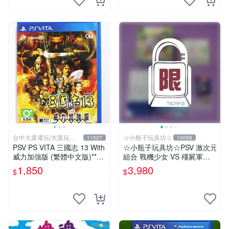
台中大眾電玩/大眾玩具
☆小瓶子玩具坊☆
11527
10088
店
PSV PS VITA 三國志 13 With
☆小瓶子玩具坊☆PSV 激次元
威力加強版 (繁體中文版)**
組合 戰機少女 VS 殭屍軍團 a
(二手商品)【台中大眾電玩】
nimate 店舖特典 限定版(日
1,850
3,980
$
$
版)+特典--CD