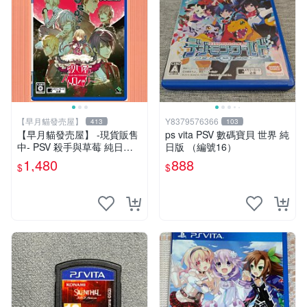
【早月貓發売屋】
Y8379576366
413
103
【早月貓發売屋】 -現貨販售
ps vita PSV 數碼寶貝 世界 純
中- PSV 殺手與草莓 純日版
日版 （編號16）
日文版 ※戀愛×懸疑※ 戀愛AD
1,480
888
$
$
V遊戲