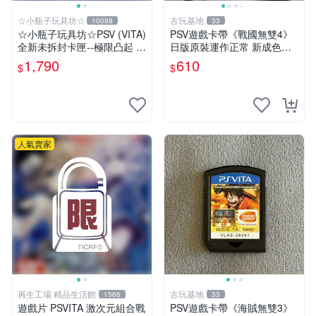
☆小瓶子玩具坊☆
古玩基地
10088
33
☆小瓶子玩具坊☆PSV (VITA)
PSV遊戲卡帶《戰國無雙4》
全新未拆封卡匣--極限凸起 萌
日版原裝運作正常 新成色如
萌水晶 (日版)
圖拍賣請先確認 成色拍賣一
1,790
610
$
$
經成交概不退換 PSV遊戲 卡
帶 戰國無雙 psv游戲卡帶，
戰國無雙4
人氣賣家
再生工場 精品生活館
古玩基地
1566
33
遊戲片 PSVITA 激次元組合戰
PSV遊戲卡帶《海賊無雙3》