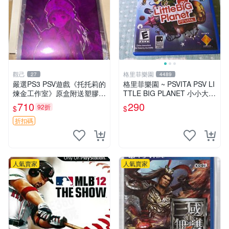
觀己
格里菲樂園
27
4489
嚴選PS3 PSV遊戲《托托莉的
格里菲樂園 ~ PSVITA PSV LI
煉金工作室》原盒附送塑膠海
TTLE BIG PLANET 小小大星
報，未開封收藏版 托托莉 爐
球 美版
710
290
92折
$
$
石 工作室
折扣碼
人氣賣家
人氣賣家