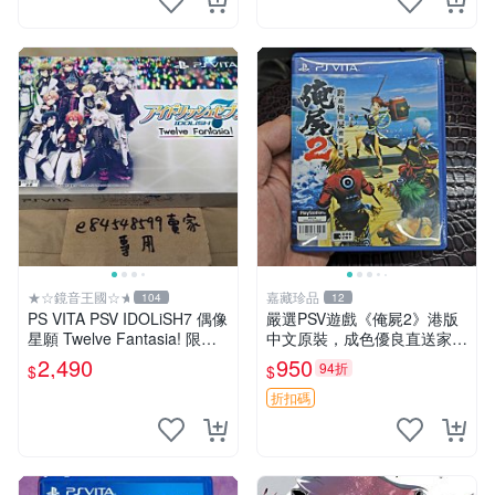
★☆鏡音王國☆★
嘉藏珍品
104
12
PS VITA PSV IDOLiSH7 偶像
嚴選PSV遊戲《俺屍2》港版
星願 Twelve Fantasia! 限定
中文原裝，成色優良直送家門
版 純日版 日文版 特裝版
口 俺屍2 PSV 港版 中文
2,490
950
94折
$
$
折扣碼