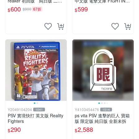
reaker 初回版 純日版 二手
中文版 電擊文庫 FIGHTING
品
CLIMAX(遊戲都有回收)
600
599
$900
67折
$
$
Y2049104204
Y4103454476
1041
1514
PSV 實境快打 英文版 Reality
ps vita PSV 進擊的巨人 寶箱
Fighters
版 限定版 純日版 全新未拆
290
2,588
$
$