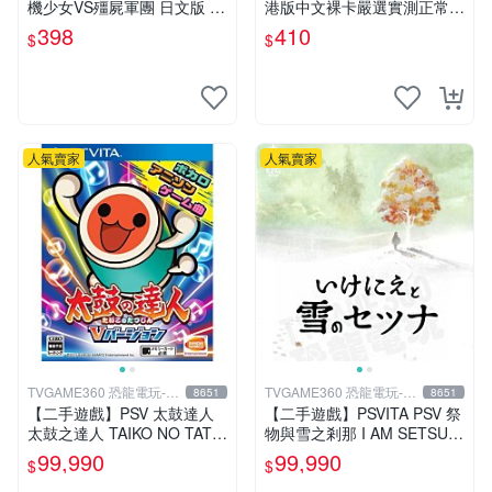
機少女VS殭屍軍團 日文版 再
港版中文裸卡嚴選實測正常
生工場 01
索尼PSV專用 港版直營 psv
398
410
$
$
海賊無雙 港版
人氣賣家
人氣賣家
TVGAME360 恐龍電玩-台
TVGAME360 恐龍電玩-台
8651
8651
中店
中店
【二手遊戲】PSV 太鼓達人
【二手遊戲】PSVITA PSV 祭
太鼓之達人 TAIKO NO TATS
物與雪之剎那 I AM SETSUN
UJIN V VERSION 中文版
日文版【台中恐龍電玩】
99,990
99,990
$
$
【台中恐龍電玩】