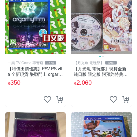
一樂 TV Game 專賣店
【月光魚 電玩部】
3575
1289
【特價出清優惠】PSV PS vit
【月光魚 電玩部】現貨全新
a 全新現貨 樂戰鬥士 orgarhy
純日版 限定版 附預約特典CD
thm 亞日版 日文版【一樂電
PSV 海利肯施塔特之歌 限定
350
2,060
$
$
玩】
版 純日版