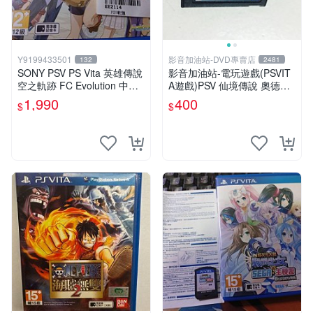
Y9199433501
影音加油站-DVD專賣店
132
2481
SONY PSV PS Vita 英雄傳說
影音加油站-電玩遊戲(PSVIT
空之軌跡 FC Evolution 中文
A遊戲)PSV 仙境傳說 奧德賽
版
日版直購價400元/下標就賣
1,990
400
$
$