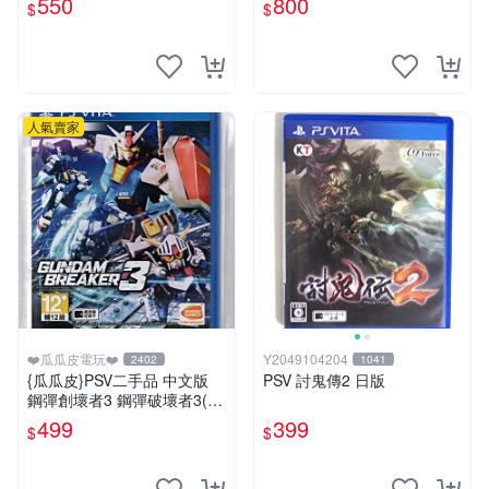
550
800
$
$
人氣賣家
❤️瓜瓜皮電玩❤️
Y2049104204
2402
1041
{瓜瓜皮}PSV二手品 中文版
PSV 討鬼傳2 日版
鋼彈創壞者3 鋼彈破壞者3(遊
戲都能回收)
499
399
$
$