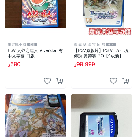
隼遊戲小舖
嘉 義 樂 逗 電 玩 館
438
614
PSV 太鼓之達人 V version 有
【PSV原版片】PS VITA 仙境
中文字幕 日版
傳說 奧德賽 RO【9成新】✪
中古二手✪嘉義樂逗電玩館
590
99,999
$
$