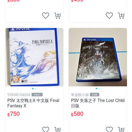
$
$
Y2049104204
隼遊戲小舖
1041
438
PSV 太空戰士X 中文版 Final
PSV 失落之子 The Lost Child
Fantasy X
日版
750
580
$
$