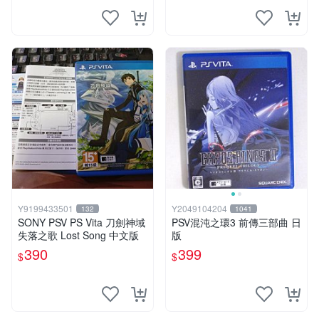
Y9199433501
Y2049104204
132
1041
SONY PSV PS Vita 刀劍神域
PSV混沌之環3 前傳三部曲 日
失落之歌 Lost Song 中文版
版
390
399
$
$