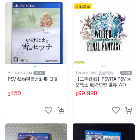
人氣賣家
Y2049104204
TVGAME360 恐龍電玩-台
1041
8650
中店
PSV 祭物與雪之剎那 日版
【二手遊戲】PSVITA PSV 太
空戰士 最終幻想 世界 WORL
D OF FINAL FANTASY FF
450
99,990
$
$
中文版