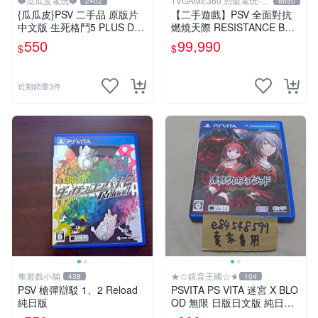
❤️瓜瓜皮電玩❤️
TVGAME360 恐龍電玩-台
2402
8650
中店
{瓜瓜皮}PSV 二手品 原版片
【二手遊戲】PSV 全面對抗
中文版 生死格鬥5 PLUS Dea
燃燒天際 RESISTANCE BUR
d or Alive 5(遊戲都有回收)
NING SKIES 中文版【台中恐
550
99,990
$
$
龍電玩】
近期銷量3件
隼遊戲小舖
★☆鏡音王國☆★
438
104
PSV 槍彈辯駁 1、2 Reload
PSVITA PS VITA 迷宮 X BLO
純日版
OD 無限 日版日文版 純日版
二手良品