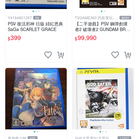
Y4194801267
TVGAME360 恐龍電玩-台
92
8650
中店
PSV 復活邪神 日版 緋紅恩典
【二手遊戲】PSV 鋼彈創壞
SaGa SCARLET GRACE
者2 破壞者2 GUNDAM BREA
KER 2 中文版【台中恐龍電
399
99,990
$
$
玩】
隼遊戲小舖
台中大眾電玩/大眾玩具
438
11527