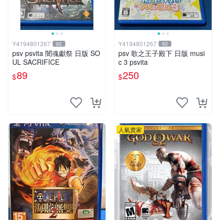
Y4194801267
Y4194801267
92
92
psv psvita 闇魂獻祭 日版 SO
psv 歌之王子殿下 日版 musi
UL SACRIFICE
c 3 psvita
89
250
$
$
人氣賣家