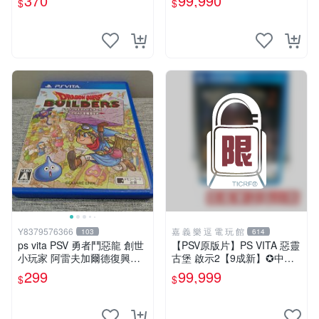
370
99,990
$
$
玩】
Y8379576366
嘉 義 樂 逗 電 玩 館
103
614
ps vita PSV 勇者鬥惡龍 創世
【PSV原版片】PS VITA 惡靈
小玩家 阿雷夫加爾德復興記
古堡 啟示2【9成新】✪中文
純日版 （編號15）
亞版 中古二手✪嘉義樂逗電
299
99,999
$
$
玩館