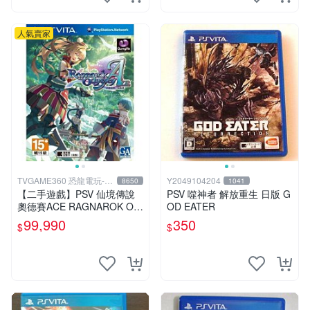
人氣賣家
TVGAME360 恐龍電玩-台
Y2049104204
8650
1041
中店
【二手遊戲】PSV 仙境傳說
PSV 噬神者 解放重生 日版 G
奧德賽ACE RAGNAROK OD
OD EATER
YSSEY ACE 中文版【台中恐
99,990
350
$
$
龍電玩】