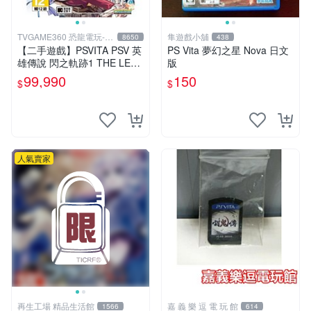
TVGAME360 恐龍電玩-台
隼遊戲小舖
8650
438
中店
【二手遊戲】PSVITA PSV 英
PS Vita 夢幻之星 Nova 日文
雄傳說 閃之軌跡1 THE LEG
版
END OF HEROES 1 I 中文版
99,990
150
$
$
台中
人氣賣家
再生工場 精品生活館
嘉 義 樂 逗 電 玩 館
1566
614