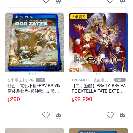
人氣賣家
台中電玩小舖2店
TVGAME360 恐龍電玩-台
572
8650
中店
◎台中電玩小舖~PSV PS Vita
【二手遊戲】PSVITA PSV FA
原裝遊戲片~噬神戰士2 噬神
TE EXTELLA FATE EXTELL
者2 ~290
A 中文版【台中恐龍電玩】
290
99,990
$
$