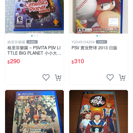
格里菲樂園
Y2049104204
4485
1041
格里菲樂園 ~ PSVITA PSV LI
PSV 實況野球 2013 日版
TTLE BIG PLANET 小小大星
球 美版
290
310
$
$