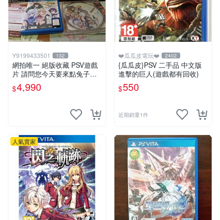
Y9199433501
❤️瓜瓜皮電玩❤️
132
2402
網拍唯一 絕版收藏 PSV遊戲
{瓜瓜皮}PSV 二手品 中文版
片 請問您今天要來點兔子嗎
進擊的巨人(遊戲都有回收)
初回限定版 日文
4,990
550
$
$
近期銷量1件
人氣賣家