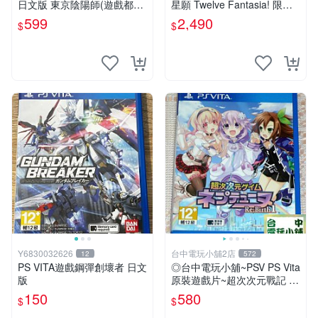
日文版 東京陰陽師(遊戲都有
星願 Twelve Fantasia! 限定
回收)
版 純日版 日文版 特裝版
599
2,490
$
$
Y6830032626
台中電玩小舖2店
12
572
PS VITA遊戲鋼彈創壞者 日文
◎台中電玩小舖~PSV PS Vita
版
原裝遊戲片~超次次元戰記 戰
機少女 Re;Birth1 ~580
150
580
$
$