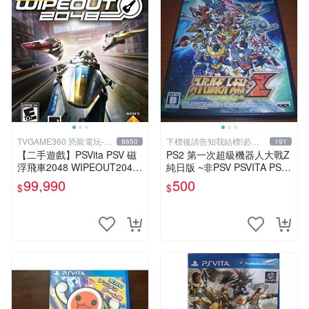
TVGAME360 恐龍電玩-台
下標後請告知我結標!必看
8650
191
中店
關於我
【二手遊戲】PSVita PSV 磁
PS2 第一次超級機器人大戰Z
浮飛車2048 WIPEOUT2048
純日版 ~非PSV PSVITA PS3
英文亞版【台中恐龍電玩】
天獄篇 時獄篇 第三次
99,990
500
$
$