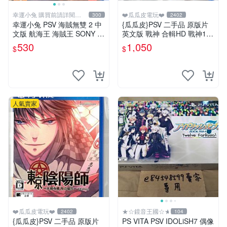
幸運小兔 購買前請詳閱賣
❤️瓜瓜皮電玩❤️
300
2402
場公告
幸運小兔 PSV 海賊無雙 2 中
{瓜瓜皮}PSV 二手品 原版片
文版 航海王 海賊王 SONY P
英文版 戰神 合輯HD 戰神1+2
S Vita 主機適用 庫
合輯(遊戲都有回收)
530
1,050
$
$
人氣賣家
❤️瓜瓜皮電玩❤️
★☆鏡音王國☆★
2402
104
{瓜瓜皮}PSV 二手品 原版片
PS VITA PSV IDOLiSH7 偶像