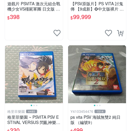
遊戲片 PSVITA 激次元組合戰
【PSV原版片】PS VITA 討鬼
機少女VS殭屍軍團 日文版 再
傳 【9成新】✪中文版裸片 中
生工場 01
古二手✪嘉義樂逗電玩館
398
99,999
$
$
格里菲樂園
Y4103454476
4485
1514
格里菲樂園 ~ PSVITA PSV E
ps vita PSV 海賊無雙2 純日
STIVAL VERSUS 閃亂神樂
版 （編號9）
少女們的抉擇 日文版
330
499