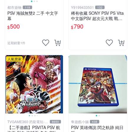
都市遊物
Y9199433501
119
132
PSV 海賊無雙2 二手 中文字
稀有收藏 SONY PSV PS Vita
幕
中文版PSV 超次元大戰 戰機
少女 VS Sega主機娘夢幻合
500
790
$
$
體特別版
近期銷量1件
人氣賣家
TVGAME360 恐龍電玩-台
隼遊戲小舖
8650
438
中店
【二手遊戲】PSVITA PSV 航
PSV 英雄傳說:閃之軌跡 純日