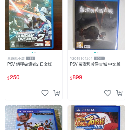
隼遊戲小舖
Y2049104204
438
1041
PSV 鋼彈破壞者2 日文版
PSV 蘿潔與黃昏古城 中文版
250
899
$
$