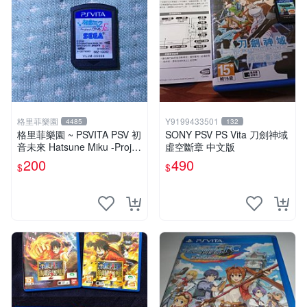
格里菲樂園
Y9199433501
4485
132
格里菲樂園 ~ PSVITA PSV 初
SONY PSV PS Vita 刀劍神域
音未來 Hatsune Miku -Projec
虛空斷章 中文版
t DIVA-F 2nd 日版
200
490
$
$