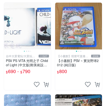
台中大眾電玩/大眾玩具
【小蕙館】現貨可直接下
11527
2308
店
標
PSV PS VITA 光明之子 Child
【小蕙館】PSV ~ 實況野球2
of Light (中文版)附美術設定
012 (純日版)
集(二手商品)【台中大眾電
690 -
790
800
$
$
$
玩】