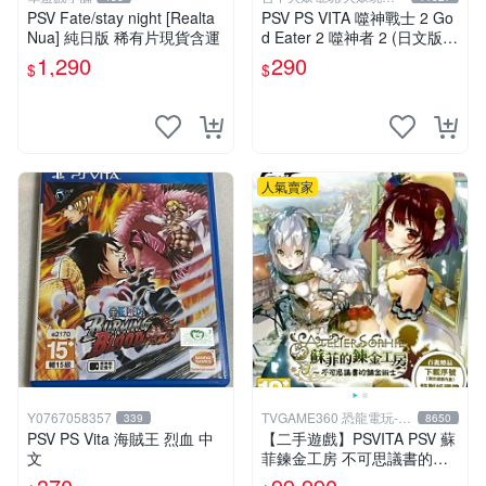
店
PSV Fate/stay night [Realta
PSV PS VITA 噬神戰士 2 Go
Nua] 純日版 稀有片現貨含運
d Eater 2 噬神者 2 (日文版)**
(二手商品)【台中大眾電玩】
1,290
290
$
$
人氣賣家
Y0767058357
TVGAME360 恐龍電玩-台
339
8650
中店
PSV PS Vita 海賊王 烈血 中
【二手遊戲】PSVITA PSV 蘇
文
菲鍊金工房 不可思議書的鍊
金術士 中文版【台中恐龍電