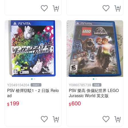
Y2049104204
Y0860785739
1041
568
PSV 槍彈辯駁1・2 日版 Relo
PSV 樂高 侏儸紀世界 LEGO
ad
Jurassic World 英文版
199
600
$
$