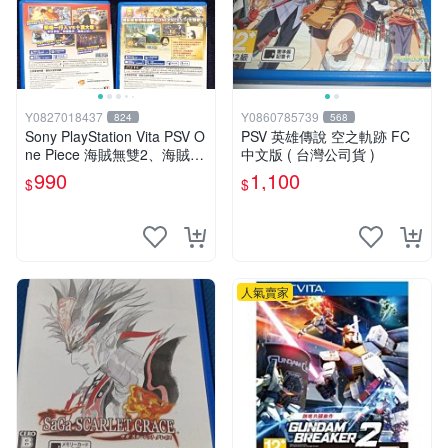
Y0827018437
Y0860785739
824
568
Sony PlayStation Vita PSV O
PSV 英雄傳說 空之軌跡 FC
ne Piece 海賊無雙2、海賊無
中文版 ( 台灣公司貨 )
雙3 中文版
990
1,100
$
$
人氣賣家