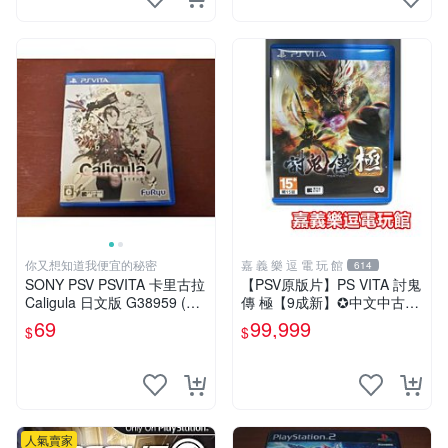
你又想知道我便宜的秘密
嘉 義 樂 逗 電 玩 館
614
SONY PSV PSVITA 卡里古拉
【PSV原版片】PS VITA 討鬼
Caligula 日文版 G38959 (下
傳 極【9成新】✪中文中古二
標前請先詢問)
手✪嘉義樂逗電玩館
69
99,999
$
$
人氣賣家